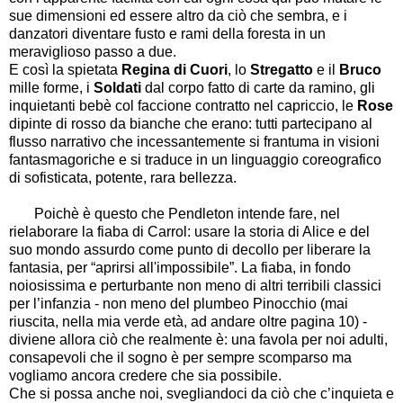
sue dimensioni ed essere altro da ciò che sembra, e i
danzatori diventare fusto e rami della foresta in un
meraviglioso passo a due.
E così la spietata
Regina di Cuori
,
lo
Stregatto
e
il
Bruco
mille forme, i
Soldati
dal corpo fatto di carte da ramino, gli
inquietanti bebè col faccione contratto nel capriccio, le
Rose
dipinte di rosso da bianche che erano: tutti partecipano al
flusso narrativo che incessantemente si frantuma in visioni
fantasmagoriche e si traduce in un linguaggio coreografico
di sofisticata, potente, rara bellezza.
Poichè è questo che Pendleton intende fare, nel
rielaborare la fiaba di Carrol: usare la storia di Alice e del
suo mondo assurdo come punto di decollo per liberare la
fantasia, per “aprirsi all'impossibile”. La fiaba, in fondo
noiosissima e perturbante non meno di altri terribili classici
per l’infanzia - non meno del plumbeo Pinocchio (mai
riuscita, nella mia verde età, ad andare oltre pagina 10) -
diviene allora ciò che realmente è: una favola per noi adulti,
consapevoli che il sogno è per sempre scomparso ma
vogliamo ancora credere che sia possibile.
Che si possa anche noi, svegliandoci da ciò che c’inquieta e