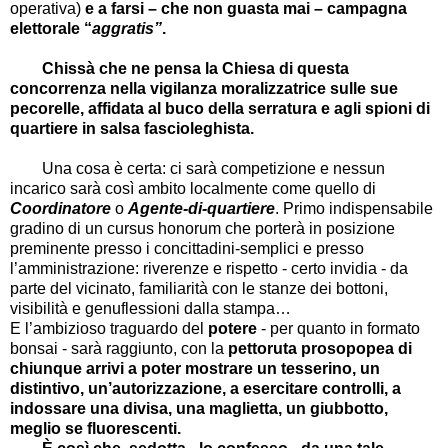
operativa)
e a farsi – che non guasta mai – campagna
elettorale “
aggratis”
.
Chissà che ne pensa la Chiesa di questa
concorrenza nella vigilanza moralizzatrice sulle sue
pecorelle, affidata al buco della serratura e agli spioni di
quartiere in salsa fascioleghista.
Una cosa è certa: ci sarà competizione e nessun
incarico sarà così ambito localmente come quello di
Coordinatore
o
Agente-di-quartiere
. Primo indispensabile
gradino di un cursus honorum che porterà in posizione
preminente presso i concittadini-semplici e presso
l’amministrazione: riverenze e rispetto - certo invidia - da
parte del vicinato, familiarità con le stanze dei bottoni,
visibilità e genuflessioni dalla stampa…
E l’ambizioso traguardo del
potere
- per quanto in formato
bonsai - sarà raggiunto, con la
pettoruta prosopopea di
chiunque arrivi a poter mostrare un tesserino, un
distintivo, un’autorizzazione, a esercitare controlli, a
indossare una divisa, una maglietta, un giubbotto,
meglio se fluorescenti.