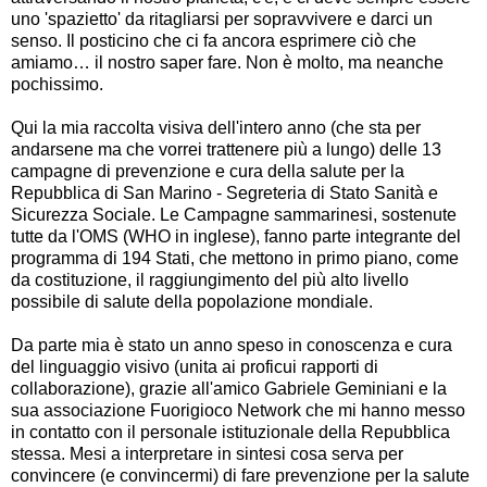
uno 'spazietto' da ritagliarsi per sopravvivere e darci un
senso. Il posticino che ci fa ancora esprimere ciò che
amiamo… il nostro saper fare. Non è molto, ma neanche
pochissimo.
Qui la mia raccolta visiva dell'intero anno (che sta per
andarsene ma che vorrei trattenere più a lungo) delle 13
campagne di prevenzione e cura della salute per la
Repubblica di San Marino - Segreteria di Stato Sanità e
Sicurezza Sociale. Le Campagne sammarinesi, sostenute
tutte da l'OMS (WHO in inglese), fanno parte integrante del
programma di 194 Stati, che mettono in primo piano, come
da costituzione, il raggiungimento del più alto livello
possibile di salute della popolazione mondiale.
Da parte mia è stato un anno speso in conoscenza e cura
del linguaggio visivo (unita ai proficui rapporti di
collaborazione), grazie all'amico Gabriele Geminiani e la
sua associazione Fuorigioco Network che mi hanno messo
in contatto con il personale istituzionale della Repubblica
stessa. Mesi a interpretare in sintesi cosa serva per
convincere (e convincermi) di fare prevenzione per la salute