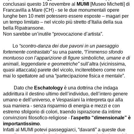
conclusasi questo 19 novembre al
MUMI
[Museo Michetti] di
Francavilla a
Mare (CH) - se le due monumentali opere
lunghe ben 10 metri potessero essere esposte – magari per
un tempo limitato – nel vicolo più stretto d’Italia della sua
bella Ripatransone.
Non sarebbe un’inutile “provocazione d’artista”.
Lo
“scontro-danza dei due pavoni in un paesaggio
fortemente contrastato”
su una parete,
“l’immenso sfondo
montuoso con l’apparizione di figure simboliche, umane e di
animali, leggendarie e geometriche”
sull’altra (vicinissima,
quasi attaccata) parete del vicolo, inciterebbero come non
mai lo spettatore ad una “partecipazione fisica e mentale”.
Dato che
Eschatology
è una dottrina che indaga
addirittura il destino ultimo dell’individuo, dell’intero genere
umano e dell’universo, e Vespasiani la interpreta qui alla
sua maniera - senza risparmio di energia e mezzi e con
estremo sfolgorio di colori, traendo ispirazione da intime
convinzioni filosofico-religiose -
l’aspetto “dimensionale” è
importantissimo
.
Infatti al MUMI potevi passeggiarci, “davanti” a queste due