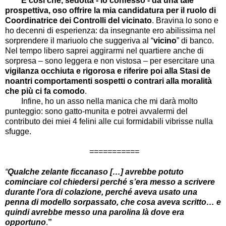
È così che,
sedotta - lo confesso - da una tale
prospettiva, oso offrire la mia candidatura per il ruolo di
Coordinatrice dei Controlli del vicinato
. Bravina lo sono e
ho decenni di esperienza: da insegnante ero abilissima nel
sorprendere il mariuolo che suggeriva al “
vicino
” di banco.
Nel tempo libero saprei aggirarmi nel quartiere anche di
sorpresa – sono leggera e non vistosa – per esercitare una
vigilanza occhiuta e rigorosa e riferire poi alla Stasi de
noantri comportamenti sospetti o contrari alla moralità
che più ci fa comodo
.
Infine, ho un asso nella manica che mi darà molto
punteggio: sono gatto-munita e potrei avvalermi del
contributo dei miei 4 felini alle cui formidabili vibrisse nulla
sfugge.
===========
“
Qualche zelante ficcanaso […] avrebbe potuto
cominciare col chiedersi perché s’era messo a scrivere
durante l’ora di colazione, perché aveva usato una
penna di modello sorpassato, che cosa aveva scritto… e
quindi avrebbe messo una parolina là dove era
opportuno
.
”