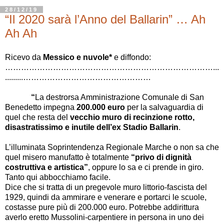
28/12/19
“Il 2020 sarà l’Anno del Ballarin” … Ah
Ah Ah
Ricevo da
Messico e nuvole*
e diffondo:
……………………………………………………………………...
.........……………………………
…………
…
“
La destrorsa Amministrazione Comunale di San
Benedetto impegna
200.000 euro
per la salvaguardia di
quel che resta del
vecchio muro di recinzione rotto,
disastratissimo e inutile dell’ex Stadio Ballarin
.
L’illuminata Soprintendenza Regionale Marche o non sa che
quel misero manufatto è totalmente
“privo di dignità
costruttiva e artistica”
, oppure lo sa e ci prende in giro.
Tanto qui abbocchiamo facile.
Dice che si tratta di un pregevole muro littorio-fascista del
1929, quindi da ammirare e venerare e portarci le scuole,
costasse pure più di 200.000 euro. Potrebbe addirittura
averlo eretto Mussolini-carpentiere in persona in uno dei