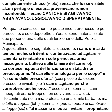
completamente chiuso
(v.foto)
senza che fosse visibile
alcun pertugio o fessura, provenivano rumori
inconfondibili: erano CANI CHE SI AGITAVANO,
ABBAIAVANO, UGGIOLAVANO DISPERATAMENTE.
Per quanto cercassi, non ho potuto incontrare nessuno per
parecchio, e solo dopo oltre un’ora si sono materializzate
due persone, una delle quali funzionario della Polizia
Municipale.
A quest’ultimo ho segnalato la situazione:
i cani, ormai da
tempo rinchiusi lì dentro, continuavano ad agitarsi e
lamentarsi (e intanto un sole pieno, era ormai
mezzogiorno, batteva sulle lamiere del carrello).
La cortese risposta del funzionario è stata di non
preoccuparmi: “il carrello è omologato per lo scopo” e
“ci sono delle prese d’aria”
(così piccole da essere
pressoché invisibili), e “
i cani si agitano perché
vorrebbero anche loro…”
eccetera
(insomma: i cani
impegnati erano troppi e non servivano tutti…sic).
Ho continuato nella mia protesta su una simile barbarie, ma
è tutto in regola
(toh!), semmai
si può chiedere di cambiare
la legge
(sic) e “
al massimo si potrà invitare il proprietario