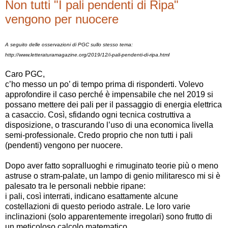
Non tutti "I pali pendenti di Ripa"
vengono per nuocere
A seguito delle osservazioni di PGC sullo stesso tema:
http://www.letteraturamagazine.org/2019/12/i-pali-pendenti-di-ripa.html
Caro PGC,
c’ho messo un po’ di tempo prima di risponderti. Volevo
approfondire il caso perché è impensabile che nel 2019 si
possano mettere dei pali per il passaggio di energia elettrica
a casaccio. Così, sfidando ogni tecnica costruttiva a
disposizione, o trascurando l’uso di una economica livella
semi-professionale. Credo proprio che non tutti i pali
(pendenti) vengono per nuocere.
Dopo aver fatto sopralluoghi e rimuginato teorie più o meno
astruse o stram-palate, un lampo di genio militaresco mi si è
palesato tra le personali nebbie ripane:
i pali, così interrati, indicano esattamente alcune
costellazioni di questo periodo astrale. Le loro varie
inclinazioni (solo apparentemente irregolari) sono frutto di
un meticoloso calcolo matematico.