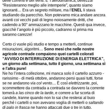
delle correnti e dei venti. E’ l’aerodinamica, bellezza!
“Resisteranno meglio alle intemperie”, quanto siamo
ignoranti… Era un segreto militare, ma l’
ENEL
li stava
studiando da parecchio. Non potevamo mica andare ancora
avanti coi vecchi pali di legno noiosamente dritti, che
cadendo a 90° ammazzano le macchine. Questi qua invece,
giacchè l’angolo è più piccolo, cadranno sì prima ma
saranno carezze!
Certo ci vuole più studio e tempo a metterli, continue
misurazioni, algoritmi…
Sono mesi che nelle nostre
agricole contrade compaiono quei cartelli colorati
“AVVISO DI INTERRUZIONE DI ENERGIA ELETTRICA”,
un giorno alla settimana, tutto il giorno, una settimana sì
e l’altra pure!
Ne ho l’intera collezione, mi manca solo il cartello azzurro -
rarissimo - di metà ottobre, andarono persi quasi tutti, forse
se ne andarono
via col vento
… È così
elettrizzante
, poi,
scommettere da contrada a contrada se davvero la corrente
tornerà
a las cinco de la tarde
, e correre a far scorta di
candele, tranne quando non lo sai che resterai al buio
perché i cartelli o non avevano voglia di metterli o
saltando
di palo in frasca
ne hanno attaccati due o tre in tutto.