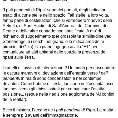
“I pali pendenti di Ripa” sono dei puntali, degli indicatori
esatti di alcune stelle nello spazio. Tali stelle, a loro volta,
fanno parte di costellazioni che si vorrebbero ‘nuove’: della
Petrella, di Sant’Egidio, di Sant’Andrea, del Carmine, di
Penne e delle altre contrade non specificate. A mo’ di
richiamo, di suggerimento (per grossolana similitudine vedi
Stonehenge, o i cerchi nel grano, o la mitica area delle
piramidi di Giza). Un piano ingegnoso alla “ET” per
comunicare ad altri abitanti dello spazio la presenza dei
ripani sulla Terra.
I cartelli di ‘avviso di interruzione’? Un modo per nascondere
le oscure manovre di deviazione dell’energia verso
i pali
pendenti
. In realtà sono condensatori e nel contempo
deviatori. Come bobine di Tesla, lanciano nell’oscurità fasci
luminosi verso gli abissi astrali per comunicare l’esatta
posizione... (segue nella riedizione aggiornata de “Ai confini
della realtà”).
Ecco il mistero, l’arcano de
I pali pendenti di Ripa
. La realtà
è sempre più avanti dell’immaginazione.