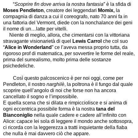
“
Scoprire fin dove arriva la nostra fantasia
” è la sfida di
Moses Pendleton
, creatore dei leggendari
Momix,
la
compagnia di danza a cui il coreografo, nato 70 anni fa in
una fattoria del Vermont, diede con la nonchalance dei geni
il nome di un…latte per vitelli.
Niente di meglio, allora, che cimentarsi con la vittoriana
stravagante visionarietà di quel
Lewis Carrol
che col suo
“
Alice in Wonderland
” ce l’aveva messa proprio tutta, da
rigoroso prof di matematica, per sovvertire le forme del reale,
prima del surrealismo, molto prima delle sostanze
psichedeliche.
Così questo palcoscenico è per noi oggi, come per
Pendleton, il nostro
narghilè
, la poltrona è il fungo dal quale
scoprire quell’angolo di noi che forse non ha ancora
cancellato il sogno e l’impossibile.
E quella scena che si dilata e rimpicciolisce e si anima di
ogni eccentrica possibile forma è la nostra
tana del
Bianconiglio
nella quale cadere e cadere all’infinito con
Alice: capace lei sola di leggere il mondo anche sottosopra,
ci ricorda con la leggerezza a tratti inquietante della fiaba
che nulla è mai davvero ciò che appare.