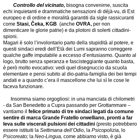
Controllo del vicinato,
bisogna convenirne, suscita
echi inquietanti e drammatiche sensazioni di déjà-vu, di Est
europeo e di ordine e moralità garantiti da sigle rassicuranti
come
Stasi, Čeka, KGB
(anche
OVRA,
per non
dimenticare le glorie patrie) e da plotoni di solerti cittadini-
spioni.
Magari è solo l’involontario parto della stupidità al potere, e
questi sindaci eredi dell’Età dei Lumi sapranno correggere
qualche gaffe imputabile a eccesso d’entusiasmo. Quanto al
logo, brutto senza speranza e fascisteggiante quanto basta,
è però molto evocativo: vedi quel disegnuccio da scuola
elementare e pensi subito al dio-patria-famiglia dei bei tempi
andati e a quando c’era il mascellone che lui sì le cose le
faceva funzionare.
Insomma siamo orgogliosi: in una manciata di chilometri
- da San Benedetto a Cupra passando per Grottammare –
vantiamo il
felice primato di tre sindaci legati da comune
sentire di marca Grande Fratello orwelliano, pronti a far
leva sulle viscerali pulsioni dei cittadini
(presto potrebbero
essere istituiti la
Settimana dell’Odio
, la
Psicopolizia,
lo
Psicoreato;
la
Neo-Lingua,
come abbiamo visto, è già