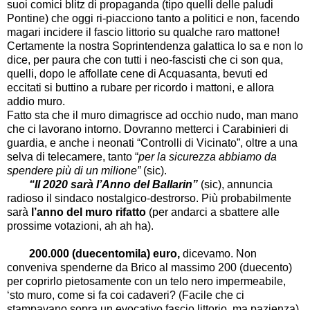
suoi comici blitz di propaganda (tipo quelli delle paludi
Pontine) che oggi ri-piacciono tanto a politici e non, facendo
magari incidere il fascio littorio su qualche raro mattone!
Certamente la nostra Soprintendenza galattica lo sa e non lo
dice, per paura che con tutti i neo-fascisti che ci son qua,
quelli, dopo le affollate cene di Acquasanta, bevuti ed
eccitati si buttino a rubare per ricordo i mattoni, e allora
addio muro.
Fatto sta che il muro dimagrisce ad occhio nudo, man mano
che ci lavorano intorno. Dovranno metterci i Carabinieri di
guardia, e anche i neonati “Controlli di Vicinato”, oltre a una
selva di telecamere, tanto “
per la sicurezza abbiamo da
spendere più di un milione”
(sic).
“Il 2020
sarà l’Anno del Ballarin”
(sic), annuncia
radioso il sindaco nostalgico-destrorso. Più probabilmente
sarà
l’anno del muro rifatto
(per andarci a sbattere alle
prossime votazioni, ah ah ha).
200.000 (duecentomila) euro,
dicevamo. Non
conveniva spenderne da Brico al massimo 200 (duecento)
per coprirlo pietosamente con un telo nero impermeabile,
‘sto muro, come si fa coi cadaveri? (Facile che ci
stampavano sopra un evocativo fascio littorio, ma pazienza).