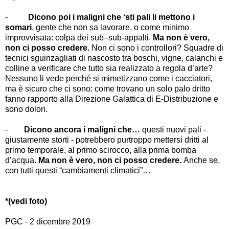
-
Dicono poi i maligni che ‘sti pali li mettono i
somari
, gente che non sa lavorare, o come minimo
improvvisata: colpa dei sub–sub-appalti.
Ma non è vero,
non ci posso credere.
Non ci sono i controllori? Squadre di
tecnici sguinzagliati di nascosto tra boschi, vigne, calanchi e
colline a verificare che tutto sia realizzato a regola d’arte?
Nessuno li vede perché si mimetizzano come i cacciatori,
ma è sicuro che ci sono: come trovano un solo palo dritto
fanno rapporto alla Direzione Galattica di E-Distribuzione e
sono dolori.
-
Dicono ancora i maligni che…
questi nuovi pali -
giustamente storti - potrebbero purtroppo mettersi dritti al
primo temporale, al primo scirocco, alla prima bomba
d’acqua.
Ma non è vero, non ci posso credere.
Anche se,
con tutti questi “cambiamenti climatici”…
*
(vedi foto)
PGC - 2 dicembre 2019