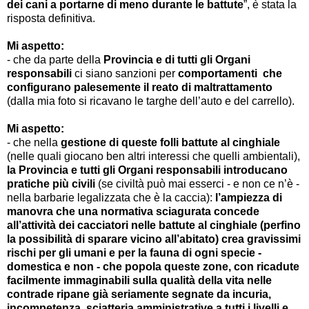
dei cani a portarne di meno durante le battute
”, è stata la
risposta definitiva.
Mi aspetto:
- che da parte della
Provincia e di tutti gli Organi
responsabili
ci siano sanzioni per
comportamenti che
configurano palesemente il reato di maltrattamento
(dalla mia foto si ricavano le targhe dell’auto e del carrello).
Mi aspetto:
- che nella
gestione di queste folli battute al cinghiale
(nelle quali giocano ben altri interessi che quelli ambientali),
la Provincia e tutti gli Organi responsabili introducano
pratiche più civili
(se civiltà può mai esserci - e non ce n’è -
nella barbarie legalizzata che è la caccia):
l’ampiezza di
manovra che una normativa sciagurata concede
all’attività dei cacciatori nelle battute al cinghiale (perfino
la possibilità di sparare vicino all’abitato) crea gravissimi
rischi per gli umani e per la fauna di ogni specie -
domestica e non - che popola queste zone,
con
ricadute
facilmente immaginabili sulla qualità della vita nelle
contrade ripane già seriamente segnate da incuria,
incompetenza, sciatteria amministrative a tutti i livelli e