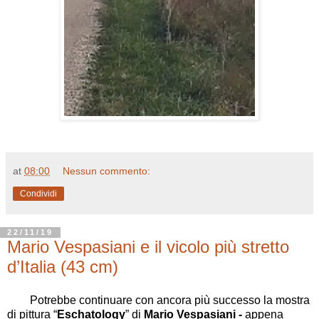
at
08:00
Nessun commento:
Condividi
22/11/19
Mario Vespasiani e il vicolo più stretto
d’Italia (43 cm)
Potrebbe continuare con ancora più successo la mostra
di pittura “
Eschatology
” di
Mario Vespasiani -
appena