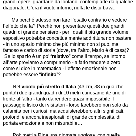
grandi opere, guardarle da lontano, contemplarle da qualche
diagonale. C’era il vuoto intorno, nulla le disturbava.
Ma perché adesso non fare l’esatto contrario e vedere
l’effetto che fa? Perché non presentare questi due grandi
quadri di grande pensiero - per i quali il più grande volume
espositivo potrebbe concettualmente addirittura non bastare
- in uno spazio minimo che più minimo non si può, ma
famoso e carico di storia (dove, tra l’altro, Mario è di casa)?
Se lo spazio è un po’ “
relativo
” come il tempo, se intorno
all’arte proviamo a comprimerlo - a farlo tendere a zero
come si dice in matematica - l’effetto emozionale non
potrebbe essere “
infinito
”?
Nel
vicolo più stretto d’Italia
(43 cm, 38 in qualche
punto!) due grandi quadri di 10 metri curiosamente uno di
fronte all’altro - tanto da rendere quasi impossibile il
passaggio fisico dei visitatori - forse farebbero non solo da
calamita per i curiosi, ma acquisterebbero altri significati,
profondi e ancora inesplorati, di grande complessità, di
portata emozionale non misurabile…
Poi: metti a Ripa una giornata uggiosa, con quella