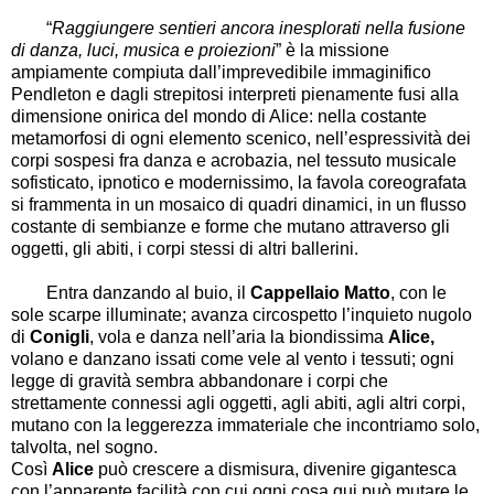
“
Raggiungere sentieri ancora inesplorati nella fusione
di danza, luci, musica e proiezioni
” è la missione
ampiamente compiuta dall’imprevedibile immaginifico
Pendleton e dagli strepitosi interpreti pienamente fusi alla
dimensione onirica del mondo di Alice: nella costante
metamorfosi di ogni elemento scenico, nell’espressività dei
corpi sospesi fra danza e acrobazia, nel tessuto musicale
sofisticato, ipnotico e modernissimo, la favola coreografata
si frammenta in un mosaico di quadri dinamici, in un flusso
costante di sembianze e forme che mutano attraverso gli
oggetti, gli abiti, i corpi stessi di altri ballerini.
Entra danzando al buio, il
Cappellaio Matto
, con le
sole scarpe illuminate; avanza circospetto l’inquieto nugolo
di
Conigli
, vola e danza nell’aria la biondissima
Alice,
volano e danzano issati come vele al vento i tessuti; ogni
legge di gravità sembra abbandonare i corpi che
strettamente connessi agli oggetti, agli abiti, agli altri corpi,
mutano con la leggerezza immateriale che incontriamo solo,
talvolta, nel sogno.
Così
Alice
può crescere a dismisura, divenire gigantesca
con l’apparente facilità con cui ogni cosa qui può mutare le