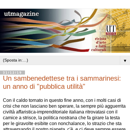
▼
31/12/19
Un sambenedettese tra i sammarinesi:
un anno di "pubblica utilità"
Con il caldo tornato in questo fine anno, con i molti casi di
crisi che non lasciano ben sperare, la sempre più agguerrita
civiltà affaristica-imprenditoriale italiana ritrovatasi con il
camice a strisce, la politica nostrana che fa girare la testa
per le giravolte esibite con nonchalance, lo strazio che sta
attraversando il nostro pianeta, c'è, e ci deve sempre essere