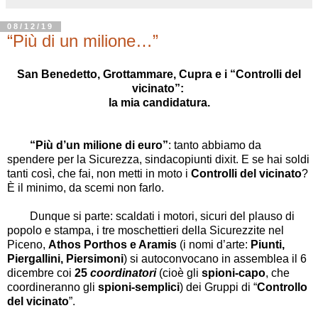
08/12/19
“Più di un milione…”
San Benedetto, Grottammare, Cupra e i “Controlli del
vicinato”:
la mia candidatura.
“Più d’un milione di euro”
: tanto abbiamo da
spendere per la Sicurezza, sindacopiunti dixit. E se hai soldi
tanti così, che fai, non metti in moto i
Controlli del vicinato
?
È il minimo, da scemi non farlo.
Dunque si parte: scaldati i motori, sicuri del plauso di
popolo e stampa, i tre moschettieri della Sicurezzite nel
Piceno,
Athos Porthos e Aramis
(i nomi d’arte:
Piunti,
Piergallini, Piersimoni
) si autoconvocano in assemblea il 6
dicembre coi
25
coordinatori
(cioè gli
spioni-capo
, che
coordineranno gli
spioni-semplici
) dei Gruppi di “
Controllo
del vicinato
”.