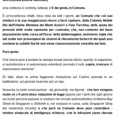
Una certezza ci conforta, tuttavia:
c’è del genio, in Comune.
È un’eccellenza infatti, mica roba da tutti i giorni,
un Comune che col suo
sindaco e la sua maggioranza riesce a farsi rapinare,
dalla
Colonna Mobile
Blu dell’Unione Montana dei Monti Azzurri e Fata Turchina,
della quota dei
proventi delle multe spettante per contratto; che, non contento del buon
piazzamento nella corsa all'Oscar della dabbenaggine, nemmeno vigila che
tali multe non provengano da sistemi di rilevamento farlocchi dei quali anzi
sostiene la validità finchè non viene clamorosamente smentito dai fatti.
Puro genio.
Che riesce pure a tacitare la stampa locale (senza sforzo: questa, lo sappiamo,
si autosilenzia e si autocensura volentieri) secondo il noto
sopire,
troncare
di
manzoniana memoria
*
.
Di fatto, dopo la prima fuggevole rivelazione sul Carlino passata in un
battibaleno, sui giornali neanche più un rigo.
Neanche la civile osservazione - da giornalisti, ma figurati -
che ben vengano
multe se c’è pericolosa violazione di legge
[specie per i tanti che ogni giorno
sui nostri percorsi paesani si credono nel circuito automobilistico di Marina Bay
Street di Singapore a 300km/h e, nei sorpassi in curva, sulla Singapore Sling
del medesimo circuito]:
e che però un Comune deve pure controllare -
minimo sindacale di intelligenza richiesto -che le infrazioni siano rilevate