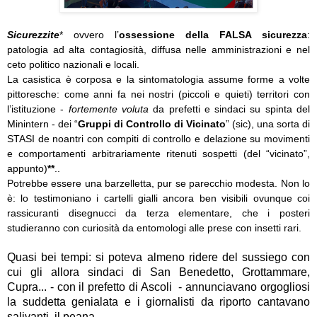
Sicurezzite
* ovvero l’
ossessione della FALSA sicurezza
:
patologia ad alta contagiosità, diffusa nelle amministrazioni e nel
ceto politico nazionali e locali.
La casistica è corposa e la sintomatologia assume forme a volte
pittoresche: come anni fa nei nostri (piccoli e quieti) territori con
l’istituzione -
fortemente voluta
da prefetti e sindaci su spinta del
Minintern - dei “
Gruppi di Controllo di Vicinato
” (sic), una sorta di
STASI de noantri con compiti di controllo e delazione su movimenti
e comportamenti arbitrariamente ritenuti sospetti (del “vicinato”,
appunto)
**
..
Potrebbe essere una barzelletta, pur se parecchio modesta. Non lo
è: lo testimoniano i cartelli gialli ancora ben visibili ovunque coi
rassicuranti disegnucci da terza elementare, che i posteri
studieranno con curiosità da entomologi alle prese con insetti rari.
Quasi bei tempi: si poteva almeno ridere del sussiego con
cui gli allora sindaci di San Benedetto, Grottammare,
Cupra... - con il prefetto di Ascoli - annunciavano orgogliosi
la suddetta genialata e i giornalisti da riporto cantavano
salivanti il peana.