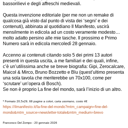
bassorilievi e degli affreschi medievali.
Questa invenzione editoriale (per me non un remake di
qualcosa già visto dal punto di vista dei ‘segni’ e dei
contenuti), abbinata al quotidiano Il Manifesto, uscirà
mensilmente in edicola ad un costo veramente modesto…
molto adatto persino alle mie tasche. Il prossimo e Primo
Numero sarà in edicola mercoledì 28 gennaio.
Accenno ai contenuti citando solo 5 dei primi 13 autori
presenti in questa uscita, a me familiari e dei quali, infine,
c’è un’utilissima anche se breve biografia: Gipi, Zerocalcare,
Maicol & Mirco, Bruno Bozzetto e Blu (quest’ultimo presenta
una sola tavola che meriterebbe un 70x100, come per
‘scrutare’ un’opera di Bosch).
Se non è proprio La fine del mondo, sarà l’inizio di un altro.
* Formato 20,5x29, 68 pagine a colori, carta usomano, costo 4€
https://ilmanifesto.it/la-fine-del-mondo?mtm_campaign=fine-del-
mondo&mtm_source=newsletter-totale&mtm_medium=brevo
Francesco Del Zompo - 20 gennaio 2026