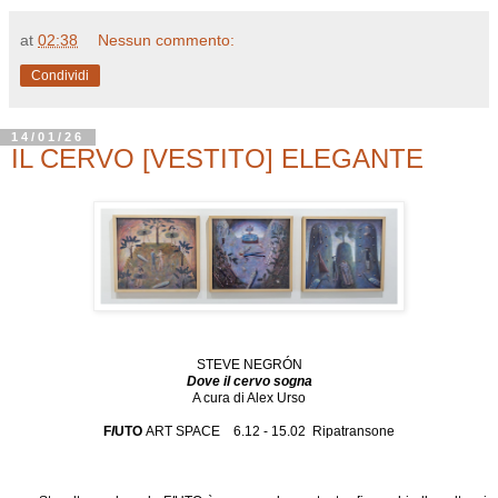
at
02:38
Nessun commento:
Condividi
14/01/26
IL CERVO [VESTITO] ELEGANTE
STEVE NEGRÓN
Dove il cervo sogna
A cura di Alex Urso
F
I
UTO
ART SPACE 6.12 - 15.02 Ripatransone