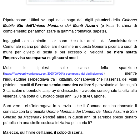
Ripatransone. Ultimi sviluppi nella saga dei
Vigili pistoleri
della
Colonna
Mobile Blu dell’Unione Montana dei Monti Azzurri
(e Fata Turchina di
complemento: per armonizzare la gamma cromatica, sapete).
Ingaggiati con contratto - or sono circa tre anni - dall’Amministrazione
Comunale ripana per debellare il crimine in questa Gomorra picena a suon di
multe per divieto di sosta e per eccesso di velocità,
se n’era notata
l’improvvisa scomparsa negli scorsi mesi
.
Molte le ipotesi sulle cause della sparizione
(
) mentre
https://faxivostri.wordpress.com/2025/09/20/la-scomparsa-dei-vigili-pistoleri/
l’inquietudine serpeggiava tra i cittadini, consapevoli che l’assenza dei vigili
pistoleri - muniti di
Beretta semiautomatica calibro 9
penzolante al fianco, più
2 caricatori e bomboletta spray di chissaché - avrebbe consegnato la città alla
violenza, una sorta di Chicago degli anni ’20 e di Al Capone.
Sarà vero - ci s’interrogava in silenzio - che il Comune non ha rinnovato il
contratto con la premiata
Unione Montana dei Comuni dei Monti Azzurri di San
Ginesio da Macerata
? Perché allora in questi anni si sarebbe speso denaro
pubblico in una simile costosa iniziativa poi morta lì?
Ma ecco, sul finire dell'anno, il colpo di scena
.