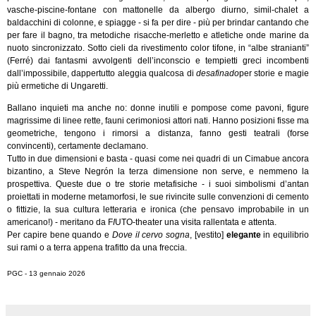
vasche-piscine-fontane con mattonelle da albergo diurno, simil-chalet a
baldacchini di colonne, e spiagge - si fa per dire - più per brindar cantando che
per fare il bagno, tra metodiche risacche-merletto e atletiche onde marine da
nuoto sincronizzato. Sotto cieli da rivestimento color tifone, in “albe stranianti”
(Ferré) dai fantasmi avvolgenti dell’inconscio e tempietti greci incombenti
dall’impossibile, dappertutto aleggia qualcosa di
desafinado
per storie e magie
più ermetiche di Ungaretti.
Ballano inquieti ma anche no: donne inutili e pompose come pavoni, figure
magrissime di linee rette, fauni cerimoniosi attori nati. Hanno posizioni fisse ma
geometriche, tengono i rimorsi a distanza, fanno gesti teatrali (forse
convincenti), certamente declamano.
Tutto in due dimensioni e basta - quasi come nei quadri di un Cimabue ancora
bizantino, a Steve Negrón
la terza dimensione non serve, e nemmeno la
prospettiva. Queste due o tre storie metafisiche - i suoi simbolismi d’antan
proiettati in moderne metamorfosi, le sue rivincite sulle convenzioni di cemento
o fittizie, la sua cultura letteraria e ironica (che pensavo improbabile in un
americano!) - meritano da F
I
UTO-theater una visita rallentata e attenta.
Per capire bene quando e
Dove il cervo sogna
, [vestito]
elegante
in equilibrio
sui rami o a terra appena trafitto da una freccia.
PGC - 13 gennaio 2026