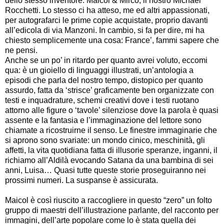
dello stesso inventore: Maicol & Mirco, il nostro Michael
Rocchetti. Lo stesso ci ha atteso, me ed altri appassionati,
per autografarci le prime copie acquistate, proprio davanti
all’edicola di via Manzoni. In cambio, si fa per dire, mi ha
chiesto semplicemente una cosa: France’, fammi sapere che
ne pensi.
Anche se un po’ in ritardo per quanto avrei voluto, eccomi
qua: è un gioiello di linguaggi illustrati, un’antologia a
episodi che parla del nostro tempo, distopico per quanto
assurdo, fatta da ‘strisce’ graficamente ben organizzate con
testi e inquadrature, schemi creativi dove i testi ruotano
attorno alle figure o ‘tavole’ silenziose dove la parola è quasi
assente e la fantasia e l’immaginazione del lettore sono
chiamate a ricostruirne il senso. Le finestre immaginarie che
si aprono sono svariate: un mondo cinico, meschinità, gli
affetti, la vita quotidiana fatta di illusorie speranze, inganni, il
richiamo all’Aldilà evocando Satana da una bambina di sei
anni, Luisa… Quasi tutte queste storie proseguiranno nei
prossimi numeri. La suspanse è assicurata.
Maicol è così riuscito a raccogliere in questo “zero” un folto
gruppo di maestri dell’illustrazione parlante, del racconto per
immagini, dell’arte popolare come lo è stata quella dei