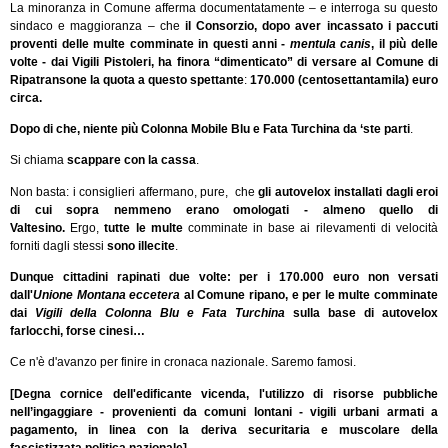
La minoranza in Comune afferma documentatamente – e interroga su questo
sindaco e maggioranza – che
il Consorzio, dopo aver incassato i paccuti
proventi delle multe comminate in questi anni -
mentula canis
, il più delle
volte - dai Vigili Pistoleri, ha finora “dimenticato” di versare al Comune di
Ripatransone la quota a questo spettante
:
170.000 (centosettantamila) euro
circa.
Dopo di che, niente più Colonna Mobile Blu e Fata Turchina da ‘ste parti
.
Si chiama
scappare con la cassa
.
Non basta: i consiglieri affermano, pure, che
gli autovelox installati dagli eroi
di cui sopra nemmeno erano omologati
- almeno quello di
Valtesino.
Ergo,
tutte le multe
comminate in base ai rilevamenti di velocità
forniti dagli stessi
sono illecite
.
Dunque cittadini rapinati due volte: per i 170.000 euro non versati
dall'
Unione Montana eccetera
al Comune ripano, e per le multe comminate
dai
Vigili della Colonna Blu e Fata Turchina
sulla base di autovelox
farlocchi, forse cinesi…
Ce n'è d'avanzo per finire in cronaca nazionale. Saremo famosi.
[Degna cornice dell'edificante vicenda, l'utilizzo di risorse pubbliche
nell’ingaggiare - provenienti da comuni lontani - vigili urbani armati a
pagamento, in linea con la deriva securitaria e muscolare della
fascistizzata politica nazionale]