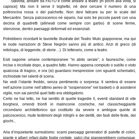
Stavolta, andare da F
I
UTO è come andare a teatro [in pochi alla volta, si
capisce]. Ma non ti serve il biglietto, nè devi cercare il numero di una
poltroncina rossa o del palchetto. Non devi faticare su per le scale del
Mercantini. Senza palcoscenico né sipario, hai solo tre piccole pareti con una
decina di quadretti (allineati come sempre con garbo) di scene ferme,
silenziose, dentro paesaggi deformati ed essenziali.
Potrebbero ricordarti le tavolette illustrate del Teatro Muto giapponese, ma qui
le nude narrazioni di Steve Negrón
sanno più di antico. Anzi di greco (di
mitologia, di leggende, di storie…). Di letterario, come a teatro.
Esili sagome umane contemporanee “in abito serale”, o faunesche, come
incise o incollate dopo, a quadro fatto. Hanno appena compiuto o subìto o visto
qualcosa di tragico, e ora (si) guardano inespressive con sguardi schematici,
inchiodate nel ralenti di scena.
Ne vedi l’istante freddo, senza pentimento o sorpresa: ti sembra di essere
nell’azione (come nell’attimo aereo di “sospensione” nel basket) o di assistervi
vigile, non sai perché quel fatto era obbligatorio.
Certo ne hai letto, ne hai sentito di quelle tragedie lì, eventi standard di vite
borghesi, orrendi trionfi in malinconie cosmiche, nel classicheggiante
circondario architettonico qui costituito da severe e ambigue quinte di
palcoscenico, mute testimoni degli intrighi e dei delitti, dei fasti delle feste, dei
giochi...
Aria d’inquietante surrealismo: scarni paesaggi generatori di palette di colori,
piante e alberi orfani dalle foglie contate, salici che piangerebbero comunque,