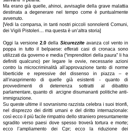
Ma erano già quelle, ahinoi, avvisaglie della grave malattia
destinata a degenerare nel tempo come è puntualmente
avvenuto.
[Vedi la comparsa, in tanti nostri piccoli sonnolenti Comuni,
dei Vigili Pistoleri… ma questa è un’altra storia]
Oggi la versione
2.0
della
Sicurezzite
avanza col vento in
poppa in tutto il belpaese: efferati casi di cronaca sono
utilizzati da governo e media (“imprenditori della paura” li ha
definiti qualcuno) per legare le ovvie, necessarie azioni
contro la microcriminalità all'approvazione tanto di norme
liberticide e repressive del dissenso in piazza – e
all'inasprimento di quelle già esistenti - quanto di
provvedimenti di deterrenza sottratti al dibattito
parlamentare, quanto di arcigne disumananti politiche anti-
immigrazione.
Su queste ultime il sovranismo razzista celebra i suoi trionfi,
nel disprezzo dei diritti umani e del diritto internazionale:
così ecco il più facile rimpatrio dello straniero presuntamente
sgradito verso paesi dove spesso troverà tortura e morte;
ecco l’ampliamento dei Cpr; ecco la riduzione dei