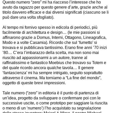
Questo numero “zero” mi ha riacceso l’interesse che ho
avuto da ragazzo per questo genere d’arte, grazie anche al
titolo davvero efficace e dai diversi significati (ciascuno se li
può dare una volta sfogliato).
Al tempo mi fornivo spesso in edicola di periodici, più
facilmente di architettura e design… (le mie passioni si
affinarono grazie a Domus, Interni, Ottagono, Lineagrafica,
Modo e a volte Casamia). Ricordo che sul ‘fumetto’ si
trovava e si pubblicava tantissimo. Erano fine anni ’70 inizi
’80… C’era l’imbarazzo della scelta, ma non sono mai
riuscito ad appassionarmi a un autore, tranne al
raffinatissimo e fantastico Moebius che trovavo su Totem e
del quale ricordo ancora qualche tavola… Il genere
‘fantascienza’ mi ha sempre intrigato, seguito soprattutto
attraverso il cinema. Ma torniamo a “La fine del mondo”,
oggetto di queste brevi impressioni.
Tale numero (“zero” in editoria è il punto di partenza di
un’idea, progetto da sviluppare o confermare poi con le
successive uscite, o come prototipo per saggiare la riuscita
o meno di un ‘numero’) l’ho acquistato su segnalazione