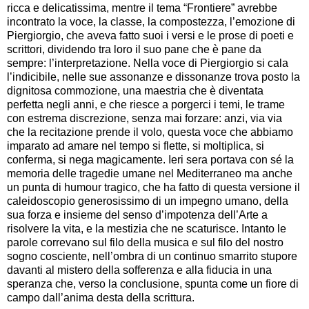
ricca e delicatissima, mentre il tema “Frontiere” avrebbe
incontrato la voce, la classe, la compostezza, l’emozione di
Piergiorgio, che aveva fatto suoi i versi e le prose di poeti e
scrittori, dividendo tra loro il suo pane che è pane da
sempre: l’interpretazione. Nella voce di Piergiorgio si cala
l’indicibile, nelle sue assonanze e dissonanze trova posto la
dignitosa commozione, una maestria che è diventata
perfetta negli anni, e che riesce a porgerci i temi, le trame
con estrema discrezione, senza mai forzare: anzi, via via
che la recitazione prende il volo, questa voce che abbiamo
imparato ad amare nel tempo si flette, si moltiplica, si
conferma, si nega magicamente. Ieri sera portava con sé la
memoria delle tragedie umane nel Mediterraneo ma anche
un punta di humour tragico, che ha fatto di questa versione il
caleidoscopio generosissimo di un impegno umano, della
sua forza e insieme del senso d’impotenza dell’Arte a
risolvere la vita, e la mestizia che ne scaturisce. Intanto le
parole correvano sul filo della musica e sul filo del nostro
sogno cosciente, nell’ombra di un continuo smarrito stupore
davanti al mistero della sofferenza e alla fiducia in una
speranza che, verso la conclusione, spunta come un fiore di
campo dall’anima desta della scrittura.