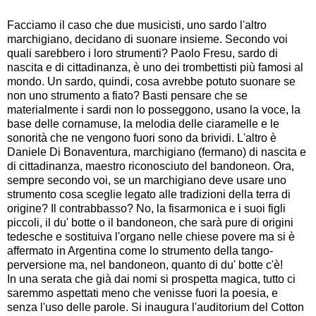
Facciamo il caso che due musicisti, uno sardo l'altro
marchigiano, decidano di suonare insieme. Secondo voi
quali sarebbero i loro strumenti? Paolo Fresu, sardo di
nascita e di cittadinanza, è uno dei trombettisti più famosi al
mondo. Un sardo, quindi, cosa avrebbe potuto suonare se
non uno strumento a fiato? Basti pensare che se
materialmente i sardi non lo posseggono, usano la voce, la
base delle cornamuse, la melodia delle ciaramelle e le
sonorità che ne vengono fuori sono da brividi. L'altro è
Daniele Di Bonaventura, marchigiano (fermano) di nascita e
di cittadinanza, maestro riconosciuto del bandoneon. Ora,
sempre secondo voi, se un marchigiano deve usare uno
strumento cosa sceglie legato alle tradizioni della terra di
origine? Il contrabbasso? No, la fisarmonica e i suoi figli
piccoli, il du' botte o il bandoneon, che sarà pure di origini
tedesche e sostituiva l'organo nelle chiese povere ma si è
affermato in Argentina come lo strumento della tango-
perversione ma, nel bandoneon, quanto di du' botte c'è!
In una serata che già dai nomi si prospetta magica, tutto ci
saremmo aspettati meno che venisse fuori la poesia, e
senza l'uso delle parole. Si inaugura l'auditorium del Cotton