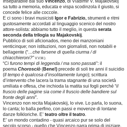
Inseparabile dal suo
Vincenzo
, di Vladimir V. Majakovskij
sa tutto a memoria, educata e vispa scodinzola il giusto, si
concede felice alle coccole.
E ci sono i bravi musicisti
Igor e Fabrizio,
strumenti e ritmi
gustosamente accordati al linguaggio scenico del nostro
attore-solista: abbiamo tutto il meglio, in questa
serata
seconda della trilogia su Majakovskij
.
Pubblico di soli aficionados, meno dei manzoniani
venticinque; non istituzioni, non giornalisti, non notabili e
bellagente (“…
che farsene di quella ciurma / di
chiacchieroni?”
V.V.M.).
“
Ci furono tempi di leggenda / ma sono passati”
: il
poema
Chorosciò
(
Bene!)
precede di soli tre anni il suicidio
(
Il tempo è qualcosa d’insolitamente lungo
); scrittura
d’intervento che lacera la trama stagnante di una società
umiliata e offesa, che inchioda la matita sui fogli perché “
il
fruscio delle pagine sia come il fruscio delle bandiere sul
fronte degli anni
”.
Vincenzo non recita Majakovskij, lo vive. Lo parla, lo suona,
lo canta; lo balla perfino, con passi e movenze di lontane
danze folkloriche. E’
teatro oltre il teatro
.
E’ un mondo contadino - quasi arcaico pur se solo del
secolo scorso - quello che Vincenzo narra prima di iniziare,