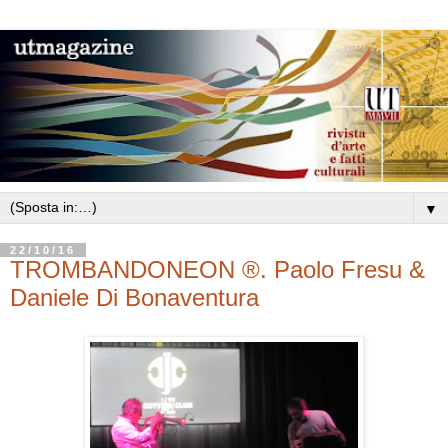
▼
22/10/16
TROMBANDONEON ®. Paolo Fresu &
Daniele Di Bonaventura