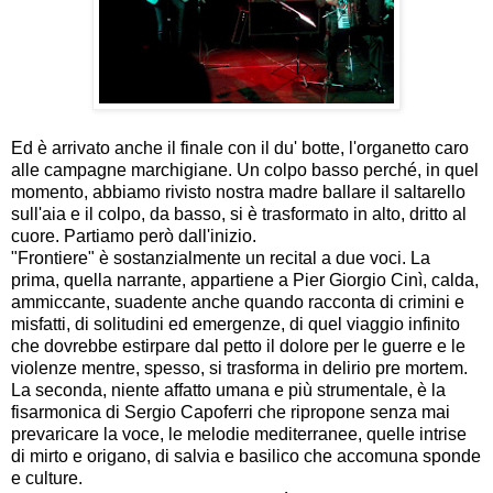
Ed è arrivato anche il finale con il du' botte, l'organetto caro
alle campagne marchigiane. Un colpo basso perché, in quel
momento, abbiamo rivisto nostra madre ballare il saltarello
sull'aia e il colpo, da basso, si è trasformato in alto, dritto al
cuore. Partiamo però dall'inizio.
"Frontiere" è sostanzialmente un recital a due voci. La
prima, quella narrante, appartiene a Pier Giorgio Cinì, calda,
ammiccante, suadente anche quando racconta di crimini e
misfatti, di solitudini ed emergenze, di quel viaggio infinito
che dovrebbe estirpare dal petto il dolore per le guerre e le
violenze mentre, spesso, si trasforma in delirio pre mortem.
La seconda, niente affatto umana e più strumentale, è la
fisarmonica di Sergio Capoferri che ripropone senza mai
prevaricare la voce, le melodie mediterranee, quelle intrise
di mirto e origano, di salvia e basilico che accomuna sponde
e culture.