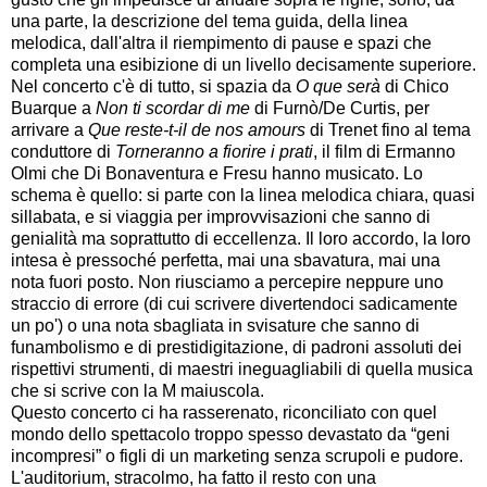
una parte, la descrizione del tema guida, della linea
melodica, dall'altra il riempimento di pause e spazi che
completa una esibizione di un livello decisamente superiore.
Nel concerto c'è di tutto, si spazia da
O que serà
di Chico
Buarque a
Non ti scordar di me
di Furnò/De Curtis, per
arrivare a
Que reste-t-il de nos amours
di Trenet fino al tema
conduttore di
Torneranno a fiorire i prati
, il film di Ermanno
Olmi che Di Bonaventura e Fresu hanno musicato. Lo
schema è quello: si parte con la linea melodica chiara, quasi
sillabata, e si viaggia per improvvisazioni che sanno di
genialità ma soprattutto di eccellenza. Il loro accordo, la loro
intesa è pressoché perfetta, mai una sbavatura, mai una
nota fuori posto. Non riusciamo a percepire neppure uno
straccio di errore (di cui scrivere divertendoci sadicamente
un po') o una nota sbagliata in svisature che sanno di
funambolismo e di prestidigitazione, di padroni assoluti dei
rispettivi strumenti, di maestri ineguagliabili di quella musica
che si scrive con la M maiuscola.
Questo concerto ci ha rasserenato, riconciliato con quel
mondo dello spettacolo troppo spesso devastato da “geni
incompresi” o figli di un marketing senza scrupoli e pudore.
L'auditorium, stracolmo, ha fatto il resto con una