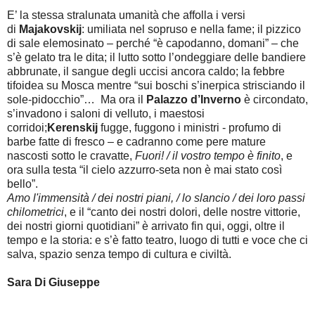
E’ la stessa stralunata umanità che affolla i versi
di
Majakovskij
: umiliata nel sopruso e nella fame; il pizzico
di sale elemosinato – perché “è capodanno, domani” – che
s’è gelato tra le dita; il lutto sotto l’ondeggiare delle bandiere
abbrunate, il sangue degli uccisi ancora caldo; la febbre
tifoidea su Mosca mentre “sui boschi s’inerpica strisciando il
sole-pidocchio”… Ma ora il
Palazzo d’Inverno
è circondato,
s’invadono i saloni di velluto, i maestosi
corridoi;
Kerenskij
fugge, fuggono i ministri - profumo di
barbe fatte di fresco – e cadranno come pere mature
nascosti sotto le cravatte,
Fuori! / il vostro tempo è finito
, e
ora sulla testa “il cielo azzurro-seta non è mai stato così
bello”.
Amo
l'immensità / dei nostri piani, / lo slancio / dei loro passi
chilometrici
, e il “canto dei nostri dolori, delle nostre vittorie,
dei nostri giorni quotidiani” è arrivato fin qui, oggi, oltre il
tempo e la storia: e s’è fatto teatro, luogo di tutti e voce che ci
salva, spazio senza tempo di cultura e civiltà.
Sara Di Giuseppe