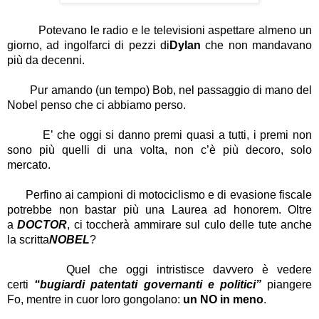
Potevano le radio e le televisioni aspettare almeno un
giorno, ad ingolfarci di pezzi di
Dylan
che non mandavano
più da decenni.
Pur amando (un tempo) Bob, nel passaggio di mano del
Nobel penso che ci abbiamo perso.
E’ che oggi si danno premi quasi a tutti, i premi non
sono più quelli di una volta, non c’è più decoro, solo
mercato.
Perfino ai campioni di motociclismo e di evasione fiscale
potrebbe non bastar più una Laurea ad honorem. Oltre
a
DOCTOR
, ci toccherà ammirare sul culo delle tute anche
la scritta
NOBEL
?
Quel che oggi intristisce davvero è vedere
certi
“bugiardi patentati governanti e politici”
piangere
Fo, mentre in cuor loro gongolano:
un NO in meno
.