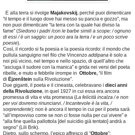
E alla terra si rivolge
Majakovskij
, perché puoi dimenticare
“il tempo e il luogo dove hai messo su pancia e gozzo”, ma
non puoi dimenticare “la terra con la quale hai diviso la
fame”
(
Siedono i padri /con le barbe simili a scope: / ognuno
di essi / è un saggio: un poco ara la terra / e un poco scrive
poesie
).
Così, il ricordo si fa poesia e la poesia ricordo: il mondo che
pullula sanguigno nel filo che Vincenzo
addipana
è solo a
noi più vicino, nel tempo e nello spazio, di quell’altro che
“asciuga il sudore con la manica” e grida nei versi del poeta
ribelle, e muto e febbrile irrompe in
Ottobre,
“il film
di
Ėjzenštein
sulla Rivoluzione”.
Due giganti, il poeta e il cineasta, celebravano i
dieci anni
della Rivoluzione
, in quel 1927 in cui essa era ancora
promessa di vita e vita promessa (
La felicità incalza / e non
per voi dovremo rinunciarvi. / Incantevole è la vita, /
sorprendente
)
: non è ancora il tempo in cui per il poeta sarà
“all’improvviso come se non ci fosse nulla per cui vivere” e
“alla fine quella pallottola [del suicidio già tentato] andrà a
segno” (Lili Brik).
Dietro, sullo schermo, l’epico affresco di “
Ottobre
”: