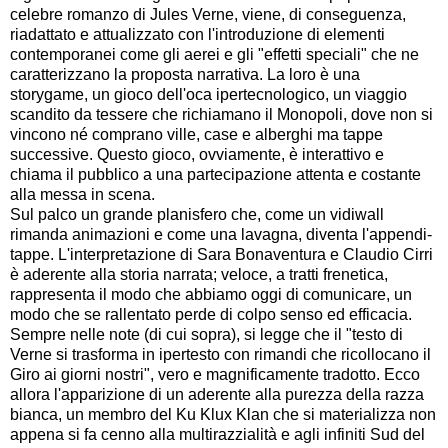
celebre romanzo di Jules Verne, viene, di conseguenza,
riadattato e attualizzato con l'introduzione di elementi
contemporanei come gli aerei e gli "effetti speciali" che ne
caratterizzano la proposta narrativa. La loro è una
storygame, un gioco dell'oca ipertecnologico, un viaggio
scandito da tessere che richiamano il Monopoli, dove non si
vincono né comprano ville, case e alberghi ma tappe
successive. Questo gioco, ovviamente, è interattivo e
chiama il pubblico a una partecipazione attenta e costante
alla messa in scena.
Sul palco un grande planisfero che, come un vidiwall
rimanda animazioni e come una lavagna, diventa l'appendi-
tappe. L'interpretazione di Sara Bonaventura e Claudio Cirri
è aderente alla storia narrata; veloce, a tratti frenetica,
rappresenta il modo che abbiamo oggi di comunicare, un
modo che se rallentato perde di colpo senso ed efficacia.
Sempre nelle note (di cui sopra), si legge che il "testo di
Verne si trasforma in ipertesto con rimandi che ricollocano il
Giro ai giorni nostri", vero e magnificamente tradotto. Ecco
allora l'apparizione di un aderente alla purezza della razza
bianca, un membro del Ku Klux Klan che si materializza non
appena si fa cenno alla multirazzialità e agli infiniti Sud del