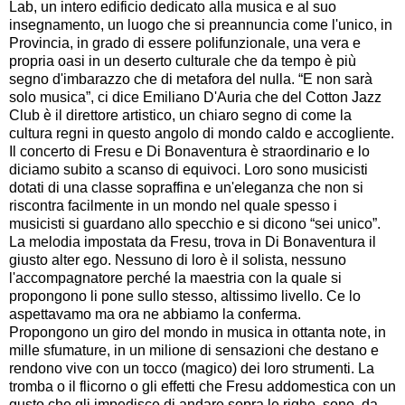
Lab, un intero edificio dedicato alla musica e al suo
insegnamento, un luogo che si preannuncia come l'unico, in
Provincia, in grado di essere polifunzionale, una vera e
propria oasi in un deserto culturale che da tempo è più
segno d'imbarazzo che di metafora del nulla. “E non sarà
solo musica”, ci dice Emiliano D'Auria che del Cotton Jazz
Club è il direttore artistico, un chiaro segno di come la
cultura regni in questo angolo di mondo caldo e accogliente.
Il concerto di Fresu e Di Bonaventura è straordinario e lo
diciamo subito a scanso di equivoci. Loro sono musicisti
dotati di una classe sopraffina e un'eleganza che non si
riscontra facilmente in un mondo nel quale spesso i
musicisti si guardano allo specchio e si dicono “sei unico”.
La melodia impostata da Fresu, trova in Di Bonaventura il
giusto alter ego. Nessuno di loro è il solista, nessuno
l'accompagnatore perché la maestria con la quale si
propongono li pone sullo stesso, altissimo livello. Ce lo
aspettavamo ma ora ne abbiamo la conferma.
Propongono un giro del mondo in musica in ottanta note, in
mille sfumature, in un milione di sensazioni che destano e
rendono vive con un tocco (magico) dei loro strumenti. La
tromba o il flicorno o gli effetti che Fresu addomestica con un
gusto che gli impedisce di andare sopra le righe, sono, da