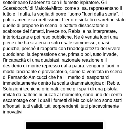
sottolineano l'aderenza con il fumetto ispiratore. Gli
Scarabocchi
di Maicol&Mirco, come si sa, rappresentano il
tutto e il nulla, la voglia di porre l'uomo "fuori dalla storia", il
politicamente scorrettissimo. L'errore sintattico sarebbe stato
quello di proporre in scena le battute dissacratorie e
scabrose dei fumetti, invece no, Rebis le ha interpretate,
interiorizzate e poi reso pubbliche. Ne è venuta fuori una
piece che ha scatenato solo risate sommesse, quasi
pudiche, perché il rapporto con l'inadeguatezza del vivere
quotidiano, la depressione che, prima o poi,
tutto
invade,
l'incapacità di una qualsiasi, razionale reazione e il
desiderio di morire represso dalla paura, vengono fuori in
modo lancinante e provocatorio, come la vomitata in scena
di Fernando Amicucci che ha il merito di trasportarci
immediatamente dentro la scelta drammaturgica di Rebis.
Soluzioni tecniche originali, come gli spari di una pistola
imitati da palloncini bucati al momento, sono uno dei cento
escamotage con i quali i fumetti di Maicol&Mirco sono stati
affrontati, tutti validi, tutti sorprendenti, tutti piacevolmente
innovativi.