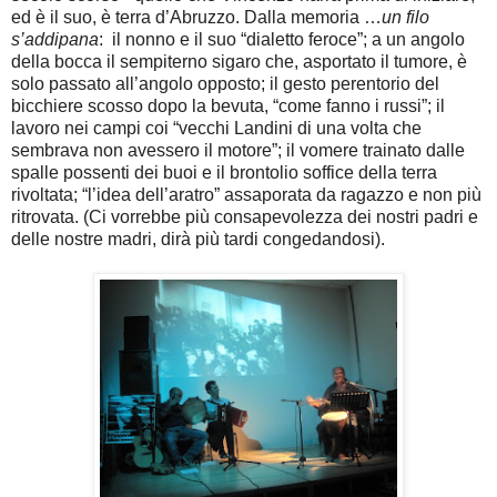
ed è il suo, è terra d’Abruzzo. Dalla memoria …
un filo
s’addipana
: il nonno e il suo “dialetto feroce”; a un angolo
della bocca il sempiterno sigaro che, asportato il tumore, è
solo passato all’angolo opposto; il gesto perentorio del
bicchiere scosso dopo la bevuta, “come fanno i russi”; il
lavoro nei campi coi “vecchi Landini di una volta che
sembrava non avessero il motore”; il vomere trainato dalle
spalle possenti dei buoi e il brontolio soffice della terra
rivoltata; “l’idea dell’aratro” assaporata da ragazzo e non più
ritrovata. (Ci vorrebbe più consapevolezza dei nostri padri e
delle nostre madri, dirà più tardi congedandosi).