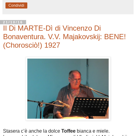
Condividi
21/10/16
Il Di MARTE-Dì di Vincenzo Di
Bonaventura. V.V. Majakovskij: BENE!
(Chorosciò!) 1927
Stasera c’è anche la dolce
Toffee
bianca e miele.