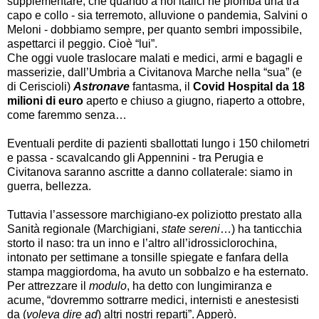
supplementare, che quando a noi italici ne piomba una tra
capo e collo - sia terremoto, alluvione o pandemia, Salvini o
Meloni - dobbiamo sempre, per quanto sembri impossibile,
aspettarci il peggio. Cioè “lui”.
Che oggi vuole traslocare malati e medici, armi e bagagli e
masserizie, dall’Umbria a Civitanova Marche nella “sua” (e
di Ceriscioli)
Astronave
fantasma, il
Covid Hospital da 18
milioni di euro
aperto e chiuso a giugno, riaperto a ottobre,
come faremmo senza…
Eventuali perdite di pazienti sballottati lungo i 150 chilometri
e passa - scavalcando gli Appennini - tra Perugia e
Civitanova saranno ascritte a danno collaterale: siamo in
guerra, bellezza.
Tuttavia l’assessore marchigiano-ex poliziotto prestato alla
Sanità regionale (Marchigiani,
state sereni
…) ha tanticchia
storto il naso: tra un inno e l’altro all’idrossiclorochina,
intonato per settimane a tonsille spiegate e fanfara della
stampa maggiordoma, ha avuto un sobbalzo e ha esternato.
Per attrezzare il
modulo
, ha detto con lungimiranza e
acume, “dovremmo sottrarre medici, internisti e anestesisti
da (
voleva dire ad
) altri nostri reparti”. Apperò.