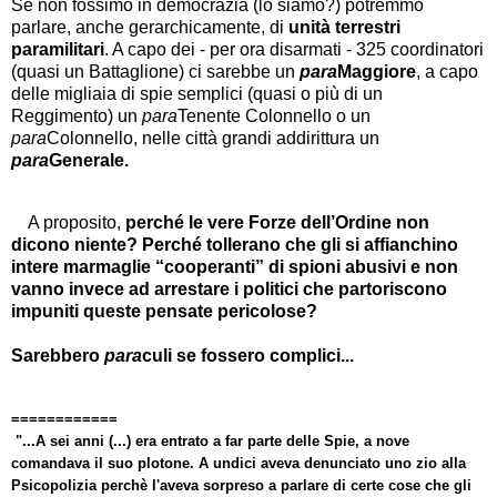
Se non fossimo in democrazia (lo siamo?) potremmo
parlare, anche gerarchicamente, di
unità terrestri
paramilitari
. A capo dei - per ora disarmati - 325 coordinatori
(quasi un Battaglione) ci sarebbe un
para
Maggiore
, a capo
delle migliaia di spie semplici (quasi o più di un
Reggimento) un
para
Tenente Colonnello o un
para
Colonnello, nelle città grandi addirittura un
para
Generale.
A proposito,
perché
le vere Forze dell’Ordine non
dicono niente?
Perché tollerano che gli si affianchino
intere marmaglie “cooperanti” di spioni abusivi e non
vanno invece ad arrestare i politici che partoriscono
impuniti queste pensate pericolose?
Sarebbero
para
culi se fossero complici...
============
"...
A sei anni (...) era entrato a far parte delle Spie, a nove
comandava il suo plotone. A undici aveva denunciato uno zio alla
Psicopolizia perchè l'aveva sorpreso a parlare di certe cose che gli