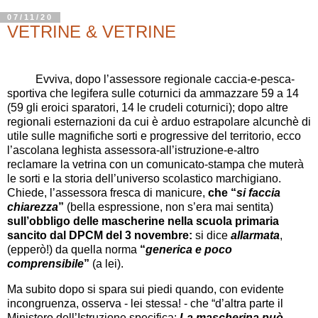
07/11/20
VETRINE & VETRINE
Evviva, dopo l’assessore regionale caccia-e-pesca-
sportiva che legifera sulle coturnici da ammazzare 59 a 14
(59 gli eroici sparatori, 14 le crudeli coturnici); dopo altre
regionali esternazioni da cui è arduo estrapolare alcunchè di
utile sulle magnifiche sorti e progressive del territorio, ecco
l’ascolana leghista assessora-all’istruzione-e-altro
reclamare la vetrina con un comunicato-stampa che muterà
le sorti e la storia dell’universo scolastico marchigiano.
Chiede, l’assessora fresca di manicure,
che “
si faccia
chiarezza
”
(bella espressione, non s’era mai sentita)
sull’obbligo delle mascherine nella scuola primaria
sancito dal DPCM del 3 novembre:
si dice
allarmata
,
(epperò!) da quella norma
“
generica e poco
comprensibile
”
(a lei).
Ma subito dopo si spara sui piedi quando, con evidente
incongruenza, osserva - lei stessa! - che “d’altra parte il
Ministero dell’Istruzione specifica:
La mascherina può