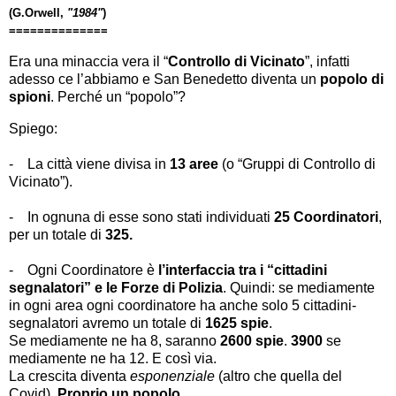
(G.Orwell,
"1984"
)
==============
Era una minaccia vera il “
Controllo di Vicinato
”, infatti
adesso ce
l’abbiamo e
San Benedetto diventa un
popolo di
spioni
. Perché un “popolo”?
Spiego:
-
La città viene divisa in
13 aree
(o “Gruppi di Controllo di
Vicinato”).
-
In ognuna di esse sono stati individuati
25
Coordinatori
,
per un totale di
325.
-
Ogni Coordinatore è
l’interfaccia tra i “cittadini
segnalatori” e le Forze di Polizia
. Quindi: se mediamente
in ogni area ogni coordinatore ha anche solo 5 cittadini-
segnalatori avremo un totale di
1625 spie
.
Se mediamente ne ha 8, saranno
2600 spie
.
3900
se
mediamente ne ha 12. E così via.
La crescita diventa
esponenziale
(altro che quella del
Covid).
Proprio un popolo.