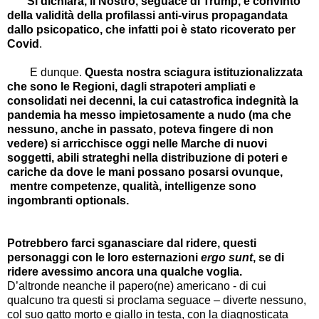
Si dichiara, il Nostro, seguace di Trump, e convinto
della validità della profilassi anti-virus propagandata
dallo psicopatico, che infatti poi è stato ricoverato per
Covid
.
E dunque.
Questa nostra sciagura istituzionalizzata
che sono le Regioni, dagli strapoteri ampliati e
consolidati nei decenni, la cui catastrofica indegnità la
pandemia ha messo impietosamente a nudo (ma che
nessuno, anche in passato, poteva fingere di non
vedere) si arricchisce oggi nelle Marche di nuovi
soggetti, abili strateghi nella distribuzione di poteri e
cariche da dove le mani possano posarsi ovunque,
mentre competenze, qualità, intelligenze sono
ingombranti optionals.
Potrebbero farci sganasciare dal ridere, questi
personaggi con le loro esternazioni
ergo sunt
, se di
ridere avessimo ancora una qualche voglia.
D’altronde neanche il papero(ne) americano - di cui
qualcuno tra questi si proclama seguace – diverte nessuno,
col suo gatto morto e giallo in testa, con la diagnosticata