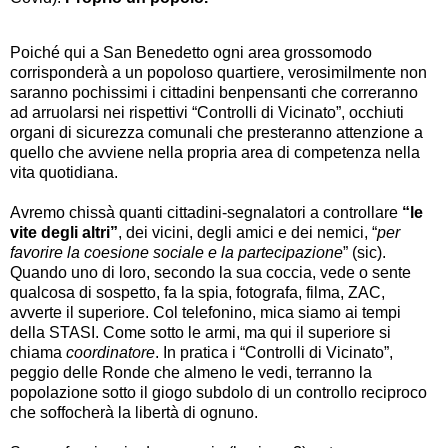
Poiché qui a San Benedetto ogni area grossomodo
corrisponderà a un popoloso quartiere, verosimilmente non
saranno pochissimi i cittadini benpensanti che correranno
ad arruolarsi nei rispettivi “Controlli di Vicinato”, occhiuti
organi di sicurezza comunali che presteranno attenzione a
quello che avviene nella propria area di competenza nella
vita quotidiana.
Avremo chissà quanti cittadini-segnalatori a controllare
“le
vite degli altri”
, dei vicini, degli amici e dei nemici, “
per
favorire la coesione sociale e la partecipazione
” (sic).
Quando uno di loro, secondo la sua coccia, vede o sente
qualcosa di sospetto, fa la spia, fotografa, filma, ZAC,
avverte il superiore. Col telefonino, mica siamo ai tempi
della STASI. Come sotto le armi, ma qui il superiore si
chiama
coordinatore
. In pratica i “Controlli di Vicinato”,
peggio delle Ronde che almeno le vedi, terranno la
popolazione sotto il giogo subdolo di un controllo reciproco
che soffocherà la libertà di ognuno.