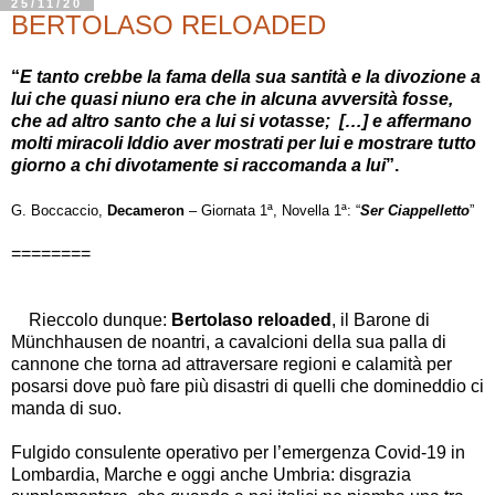
25/11/20
BERTOLASO RELOADED
“
E tanto crebbe la fama della sua santità e la divozione a
lui che quasi niuno era che in alcuna avversità fosse,
che ad altro santo che a lui si votasse; […] e affermano
molti miracoli Iddio aver mostrati per lui e mostrare tutto
giorno a chi divotamente si raccomanda a lui
”.
G. Boccaccio,
Decameron
– Giornata 1ª, Novella 1ª: “
Ser Ciappelletto
”
========
Rieccolo dunque:
Bertolaso reloaded
, il Barone di
Münchhausen de noantri, a cavalcioni della sua palla di
cannone che torna ad attraversare regioni e calamità per
posarsi dove può fare più disastri di quelli che domineddio ci
manda di suo.
Fulgido consulente operativo per l’emergenza Covid-19 in
Lombardia, Marche e oggi anche Umbria: disgrazia