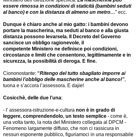
essere rimossa in condizioni di staticità (bambini seduti
al banco) e con la distanza di almeno un metro…
” ecc.
Dunque è chiaro anche al mio gatto: i bambini devono
portare la mascherina, ma seduti al banco e alla giusta
distanza possono levarsela. Il Decreto del Governo
sancisce un obbligo ragionevole, il
competente Ministero ne definisce poi condizioni,
circostanze e limiti che consentono, legittimamente e in
sicurezza, la possibilità di deroga. E fine.
Ciononostante:
“
Ritengo del tutto sbagliato imporre ai
bambini l’obbligo delle mascherine anche al banco!”
,
tuona e s’accora l’assessora. E dajie!
Cosicchè, delle due l’una
:
- l’ assessora-istruzione-e-cultura
non è in grado di
leggere, comprendendolo, un testo semplice
- come è,
una volta tanto, la nota del Ministero collegata al DPCM -
Fenomeno largamente diffuso, che non ci rassicura in
nessun esponente pubblico, figuriamoci in una responsabile