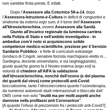
non sarebbe finita presto. E infatti.
Dopo l’
Assessore alla Coturnice 59-a-14
, dopo
l’
Assessora-Istruzione-e-Cultura
in deficit di congiuntivi e
sindrome da
esterno ergo sum,
è il turno dell’
Assessore
all’Idrossiclorochina
, ovvero
Assessore alla Sanità
.
Giunto all’incarico regionale da luminosa carriera
nella Polizia di Stato e nell’ambito investigativo - in
ambedue com’è noto si acquisiscono solide
competenze medico-scientifiche
,
preziose per il Servizio
Sanitario Pubblico
- e forte di curriculum extralarge
(sindaco di Cingoli, senatore forzista marchigiano eletto in…
Sardegna, docente universitario, e via largheggiando),
giusto qualche giorno fa il Nostro esterna (
ergo
est
) la
volontà di
chiedere all'AIFA la validazione
dell’idrossiclorochina, nonché
dell’ozono (e del plasma
dei guariti dal virus) come protocolli anti-Covid
:
bocciatissime, tanto l’
idross
ieccetera quanto l’ozonoterapia,
da numerosi autorevoli studi internazionali e bloccate dall’
OMS come non solo
“inutili ma per molti aspetti anche
dannose nella profilassi anti Coronavirus”
.
[A quando l'infuso di prezzemolo fra i protocolli anti-Covid?]