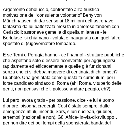
Argomento deboluccio, confrontato all’altruistica
motivazione del “consulente volontario” Berty von
Münchhausen, di dar senso ai 18 milioni dell’astronave
fantasma da lui battezzata mesi fa in amoroso tandem con
Ceriscioli; astronave gemella di quella milanese - le
Bertolase, si chiamano - voluta e inaugurata con quell’altro
spostato di (s)governatore lombardo.
E se Terni e Perugia hanno - ce l’hanno! - strutture pubbliche
che aspettano solo d’essere riconvertite per aggiungersi
rapidamente ed efficacemente a quelle già funzionanti,
senza che ci si debba muovere di centinaia di chilometri?
Bubbole. Una genialata come questa fa curriculum, per il
forse candidato sindaco di Roma (ahi Roma, vituperio delle
genti, non pensavi che ti potesse andare peggio, eh?).
Lui però lavora gratis - per passione, dice - e lui è uomo
d’onore, bisogna credergli. Così è stato sempre, dalle
emergenze rifiuti, incendi, Sars, siluri nucleari, giubilei,
terremoti (nazionali e non), G8, Africa- in-via-di-sviluppo…
per non dire dei bei tempi della spensierata banda del