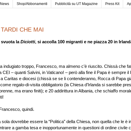
News
Shop/Abbonamenti
Pubblicità su UT Magazine
Press Kit
Ap
TARDI CHE MAI
 svuota la
Diciotti
, si accolla 100 migranti e ne piazza 20 in Irland
ndugiato troppo, Francesco, ma almeno c
’
è riuscito. Chissà che fa
la CEI
–
quanti Salvini, in Vaticano!
–
però alla fine il Papa è sempre il 
 a Caritas e diocesi (chissà se se li contenderanno, Rocca di Papa già
 come regalo-di-visita obbligatorio (la Chiesa d
’
Irlanda si sarebbe pre
renne, ma erano finiti); e 20 addirittura in Albania, che schiaffo moral
ti!
ncesco, quindi.
la dovrebbe essere la
“
Politica
”
della Chiesa, non quella che le è 
 entrare a gamba tesa e inopportunamente in questioni di ordine civile