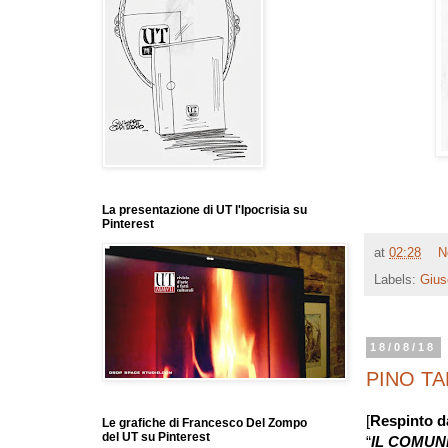
La presentazione di UT l'Ipocrisia su
Pinterest
at
02:28
N
Labels:
Gius
18/08/18
PINO TA
[
Respinto da
Le grafiche di Francesco Del Zompo
del UT su Pinterest
“
IL COMUN