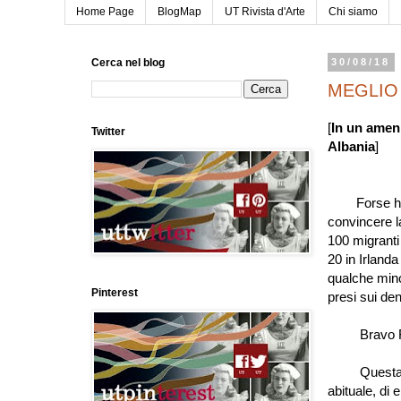
Home Page
BlogMap
UT Rivista d'Arte
Chi siamo
Cerca nel blog
30/08/18
MEGLIO 
[
In un amen
Twitter
Albania
]
Forse ha i
convincere 
100 migranti
20 in Irlanda
qualche mino
Pinterest
presi sui den
Bravo Fra
Questa so
abituale, di