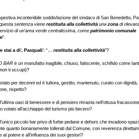
va incontenibile soddisfazione del sindaco di San Benedetto, Pa
questa sentenza viene
restituita alla collettività
una
zona
di rilevan
ervizio di un
’
area verde centralissima, come
patrimonio comunale
le
”
.
 stai a di
’
, Pasquali
’
:
“…
restituita
alla collettività
”
?
O BAR
è un manufatto inagibile, chiuso, fatiscente, schifido come tanti 
non ti occupi)?
stato per decenni ed è tuttora, gestito, mantenuto, curato con dignità,
one, rispetto?
l
’
ultima oasi di benessere e di pensiero rimasta nell
’
ottusa fracassone
o votato all
’
acchiappo del turismo più becero?
l
’
unico piccolo bar privo di furbe pedane e dehors che invadono spazi 
te quanto bonariamente tollerati dal Comune, con reverenza diretta
 al potere e all
’
influenza dei suoi gestori?