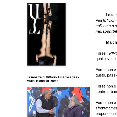
La tempesti
Piunti:
“
Con 
collocata a s
indisponibi
Ma che
Forse il
PIN
quali invece 
Forse non è 
gusto, passi
La mostra di Vittorio Amadio agli ex
Mulini Biondi di Roma
Forse non è 
centro urban
Forse non è 
sfrontatamen
proporzionale