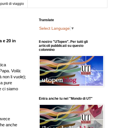
punti di viaggio
Translate
Select Language
▼
a e 20 in
Il nostro "UTopen". Per tutti gli
articoli pubblicati su questo
colonnino
tica
Papa. Voilà:
 non li vuole);
sa pure
e ci siamo
Entra anche tu nel "Mondo di UT"
invece
 che anche