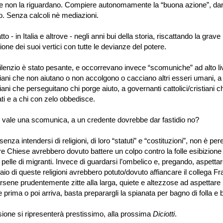
e non la riguardano. Compiere autonomamente la
“
buona azione
”
, dar
. Senza calcoli nè mediazioni.
to - in Italia e altrove - negli anni bui della storia, riscattando la grave
ne dei suoi vertici con tutte le devianze del potere.
silenzio è stato pesante, e occorrevano invece
“
scomuniche
”
ad alto li
stiani che non aiutano o non accolgono o cacciano altri esseri umani, a
stiani che perseguitano chi porge aiuto, a governanti cattolici/cristiani
ati e a chi con zelo obbedisce.
 vale una scomunica, a un credente dovrebbe dar fastidio no?
 intendersi di religioni, di loro
“
statuti
”
e
“
costituzioni
”
, non è per
tre Chiese avrebbero dovuto battere un colpo contro la folle esibizion
 pelle di migranti. Invece di guardarsi l
’
ombelico e, pregando, aspettar
io di queste religioni avrebbero potuto/dovuto affiancare il collega F
arsene prudentemente zitte alla larga, quiete e altezzose ad aspettare 
prima o poi arriva, basta preparargli la spianata per bagno di folla e 
ione si ripresenterà prestissimo, alla prossima
Diciotti
.