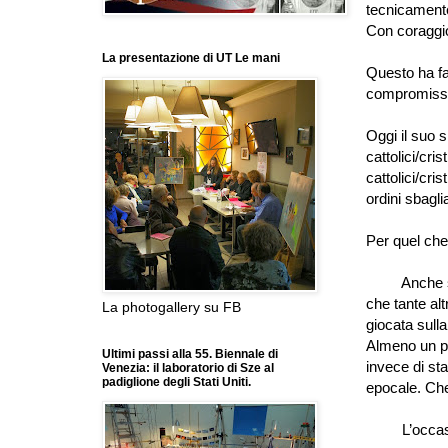
tecnicament
Con coraggio
La presentazione di UT Le mani
Questo ha fat
compromissio
Oggi il suo 
cattolici/cri
cattolici/cri
ordini sbagli
Per quel che
Anche senza
che tante al
La photogallery su FB
giocata sulla
Almeno un pa
Ultimi passi alla 55. Biennale di
invece di st
Venezia: il laboratorio di Sze al
padiglione degli Stati Uniti.
epocale. Che 
L
’
occas