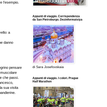
e l
’
esempio.
Appunti di viaggio. Corrispondenza
da San Pietroburgo. Dezinformatsiya
vello: a
 che danno
di Sara Josefovskaia
egrino pensare
e muscolare
e che passi.
Appunti di viaggio. I colori. Prague
Half Marathon
rancesco,
la sua visita
bandierine.