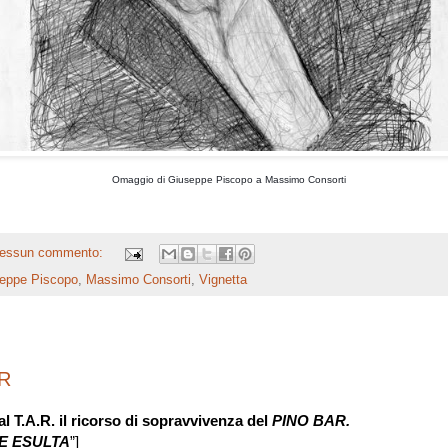
Omaggio di Giuseppe Piscopo a Massimo Consorti
essun commento:
eppe Piscopo
,
Massimo Consorti
,
Vignetta
R
l T.A.R.
il ricorso di sopravvivenza del
PINO BAR.
E ESULTA
”
]