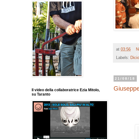
at
03:56
N
Labels:
Dicio
21/08/18
Giuseppe
Il video della collaboratrice Ezia Mitolo,
su Taranto