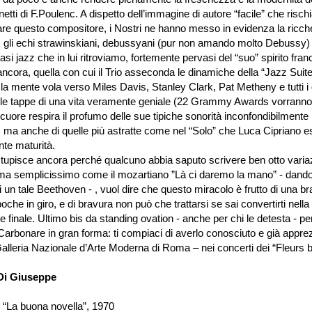
netti di F.Poulenc. A dispetto dell’immagine di autore “facile” che risc
e questo compositore, i Nostri ne hanno messo in evidenza la ricch
 gli echi strawinskiani, debussyani (pur non amando molto Debussy) o 
asi jazz che in lui ritroviamo, fortemente pervasi del “suo” spirito fra
ancora, quella con cui il Trio asseconda le dinamiche della “Jazz Suite
 la mente vola verso Miles Davis, Stanley Clark, Pat Metheny e tutti i
le tappe di una vita veramente geniale (22 Grammy Awards vorranno
l cuore respira il profumo delle sue tipiche sonorità inconfondibilment
e) ma anche di quelle più astratte come nel “Solo” che Luca Cipriano e
te maturità.
 stupisce ancora perché qualcuno abbia saputo scrivere ben otto vari
ma semplicissimo come il mozartiano ”Là ci daremo la mano” - dandoti 
 un tale Beethoven - , vuol dire che questo miracolo è frutto di una 
che in giro, e di bravura non può che trattarsi se sai convertirti nella
 finale. Ultimo bis da standing ovation - anche per chi le detesta - per
arbonare in gran forma: ti compiaci di averlo conosciuto e già apprez
 Galleria Nazionale d’Arte Moderna di Roma – nei concerti dei “Fleurs 
Di Giuseppe
 “La buona novella”, 1970