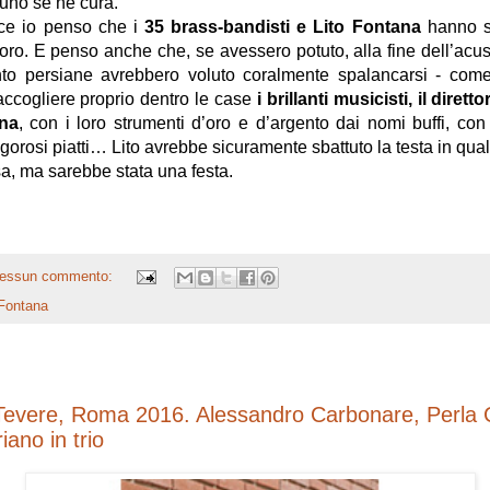
uno se ne cura.
o penso che i
35 brass-bandisti e Lito Fontana
hanno s
oro. E penso anche che, se avessero potuto, alla fine dell’acus
ento persiane avrebbero voluto coralmente spalancarsi - co
accogliere proprio dentro le case
i brillanti musicisti, il dirett
ana
, con i loro strumenti d’oro e d’argento dai nomi buffi, con
fragorosi piatti… Lito avrebbe sicuramente sbattuto la testa in qu
a, ma sarebbe stata una festa.
essun commento:
 Fontana
 Tevere, Roma 2016. Alessandro Carbonare, Perla 
iano in trio