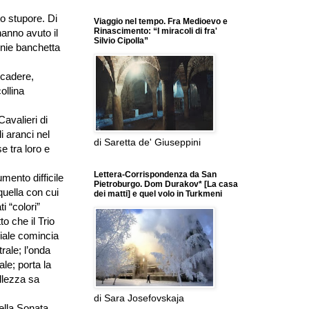
o stupore. Di
Viaggio nel tempo. Fra Medioevo e
Rinascimento: “I miracoli di fra'
hanno avuto il
Silvio Cipolla”
enie banchetta
ccadere,
ollina
Cavalieri di
i aranci nel
di Saretta de' Giuseppini
e tra loro e
Lettera-Corrispondenza da San
mento difficile
Pietroburgo. Dom Durakov* [La casa
uella con cui
dei matti] e quel volo in Turkmeni
i “colori”
o che il Trio
ziale comincia
rale; l’onda
le; porta la
ellezza sa
di Sara Josefovskaja
ella Sonata