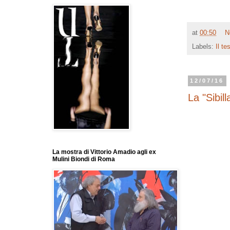
at
00:50
N
Labels:
Il te
12/07/16
La "Sibil
La mostra di Vittorio Amadio agli ex
Mulini Biondi di Roma