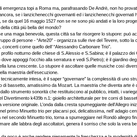
 di emergenza topi a Roma ma, parafrasando De Andrè, non ho provat
 ancora, se i lanzichenecchi governanti ed i lanzichenecchi governati 
 se da quel 16 maggio 1527 non se ne sono più andati e la loro prog
 della città più bella del mondo?
 una maga benevola, questa città sa far risorgere lo stupore: può a
ppo di persone - “Arte20” - organizza sulle rive del Tevere, sotto la c
o, concerti come quello dell’ “Alessandro Carbonare Trio”.
 profilo notturno delle chiese di S.Alessio e S.Sabina; è il palazzo dei 
 dove appoggi l’occhio alla serratura e vedi S.Pietro); è il giardino degl
ella luna crescente. Lo stupore è ascoltare quelle musiche così divers
nella maestria dell’esecuzione.
 tecnicamente intesa, è il saper “governare” la complessità di uno stru
o di bassetto, amatissimo da Mozart. La maestria che diventa arte è q
e dallo strumento sonorità che restituiscono al pubblico, intatti, i variegat
l Divertimento k439b n.1: gioiello architetturale per tre corni di bassett
a versione originale. L’onda dalla cresta spumeggiante dell’Allegro ini
el primo Minuetto trio per placarsi poi, delicatissima, nell’ adagio cent
a nel secondo Minuetto trio, torna a spumeggiare nel Rondò allegro fina
mare alle labbra degli ascoltatori, genera il sorriso che solo la vera b
da poco è anche rendere pienamente la freschezza e la modernità d