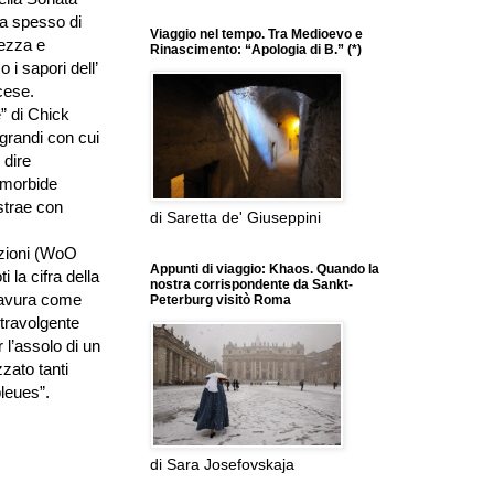
hia spesso di
Viaggio nel tempo. Tra Medioevo e
ezza e
Rinascimento: “Apologia di B.” (*)
i sapori dell’
ncese.
” di Chick
 grandi con cui
 dire
e morbide
strae con
di Saretta de' Giuseppini
azioni (WoO
Appunti di viaggio: Khaos. Quando la
la cifra della
nostra corrispondente da Sankt-
bravura come
Peterburg visitò Roma
 travolgente
 l’assolo di un
zato tanti
bleues”.
di Sara Josefovskaja