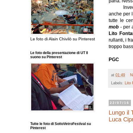
parla. Ness
Invece i
anche per l
tutte le c
mob
- per 
Lito Font
Le foto di Alain Chivilò su Pinterest
rullanti, i 
troppo bass
Le foto della presentazione di UT Il
suono su Pinterest
PGC
at
01:49
N
Labels:
Lito
22/07/16
Lungo il
Luca Cipr
Tutte le foto di SottoVetroFestival su
Pinterest