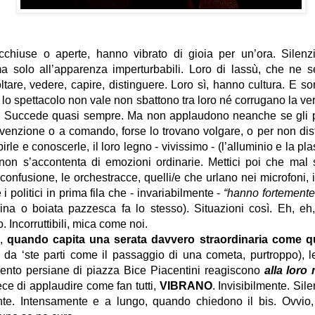
cchiuse o aperte, hanno vibrato di gioia per un’ora. Silenz
a solo all’apparenza imperturbabili. Loro di lassù, che ne s
tare, vedere, capire, distinguere. Loro sì, hanno cultura. E s
e lo spettacolo non vale non sbattono tra loro né corrugano la ve
o. Succede quasi sempre. Ma non applaudono neanche se gli pi
nvenzione o a comando, forse lo trovano volgare, o per non d
rle e conoscerle, il loro legno - vivissimo - (l’alluminio e la pla
non s’accontenta di emozioni ordinarie. Mettici poi che mal 
 confusione, le orchestracce, quelli/e che urlano nei microfoni,
 i politici in prima fila che - invariabilmente -
“hanno fortemente
na o boiata pazzesca fa lo stesso). Situazioni così. Eh, eh, 
 Incorruttibili, mica come noi.
,
quando capita una serata davvero straordinaria come q
 da ‘ste parti come il passaggio di una cometa, purtroppo), l
cento persiane di piazza Bice Piacentini reagiscono
alla loro
ece di applaudire come fan tutti,
VIBRANO
. Invisibilmente. Si
te. Intensamente e a lungo, quando chiedono il bis. Ovvio