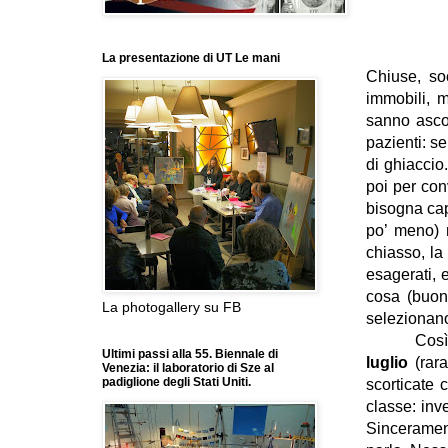
La presentazione di UT Le mani
Chiuse, so
immobili, m
sanno ascol
pazienti: s
di ghiacci
poi per co
bisogna capi
po’ meno) 
chiasso, la
esagerati, e
cosa (buoni
La photogallery su FB
selezionano.
Così
Ultimi passi alla 55. Biennale di
luglio
(rara
Venezia: il laboratorio di Sze al
padiglione degli Stati Uniti.
scorticate 
classe: inv
Sinceramen