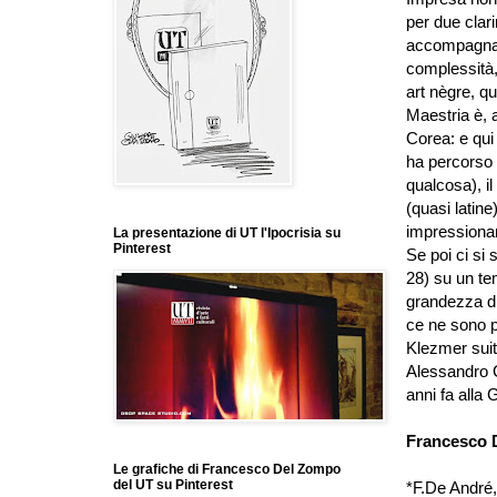
per due clari
accompagnar
complessità,
art nègre, qu
Maestria è, 
Corea: e qui
ha percorso 
qualcosa), i
(quasi latin
impressionan
La presentazione di UT l'Ipocrisia su
Pinterest
Se poi ci si
28) su un te
grandezza di
ce ne sono po
Klezmer suite
Alessandro C
anni fa alla
Francesco 
Le grafiche di Francesco Del Zompo
del UT su Pinterest
*F.De André,