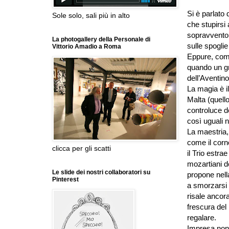
Si è parlato
Sole solo, sali più in alto
che stupirsi
sopravvento,
La photogallery della Personale di
sulle spoglie
Vittorio Amadio a Roma
Eppure, come
quando un gru
dell’Aventin
La magia è il
Malta (quello
controluce d
così uguali 
La maestria,
come il corn
clicca per gli scatti
il Trio estra
mozartiani de
Le slide dei nostri collaboratori su
propone nell
Pinterest
a smorzarsi n
risale ancor
frescura del 
regalare.
Impresa non 