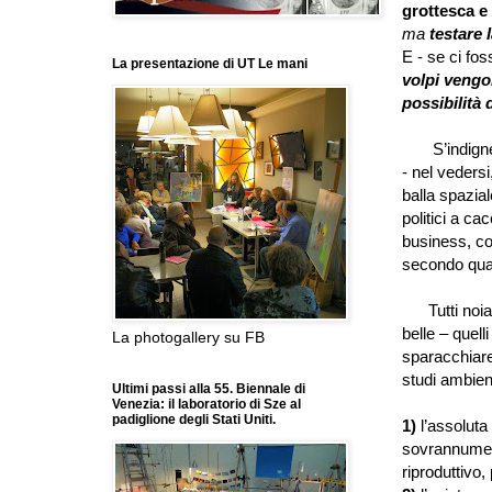
grottesca e 
ma
testare l
E - se ci fo
La presentazione di UT Le mani
volpi vengon
possibilità 
S’indignere
- nel vedersi
balla spazial
politici a ca
business, co
secondo qua
Tutti noialt
belle – quell
La photogallery su FB
sparacchiare
studi ambient
Ultimi passi alla 55. Biennale di
Venezia: il laboratorio di Sze al
padiglione degli Stati Uniti.
1)
l’assoluta
sovrannumero
riproduttivo