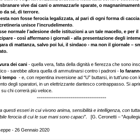
e sbranare vive dai cani o ammazzarle sparate, o magnanimamente
 da sé, di terrore.
sta non fosse ferocia legalizzata, al pari di ogni forma di caccia
cretineria unisce l’incrudelimento
.
e normale l’adesione delle istituzioni a un tale macello, e per il
ipare - così affermano i giornali - alla presentazione degli inteme
a gara di mattanza, salvo poi lui, il sindaco - ma non il giornale – s
ato.
a dei cani
- quella vera, fatta della dignità e fierezza che sono inscr
ico - sarebbe allora quella di ammutinarsi contro i padroni -
lo farann
i tempo
- e, con repentina inversione ad “U” buttarsi, in tutt’uno con l
ento degli sparatori, in un elettrizzante dantesco contrappasso. Si apr
u chi correrà più veloce.
=====================================
a questi esseri in cui vivono anima, sensibilità e intelligenza, con tutta
bile ferocia di cui le sue mani sono capaci”
. [G. Ceronetti – “Aquilegi
seppe - 26 Gennaio 2020