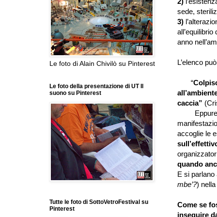
2)
l’esistenz
sede, steriliz
3)
l’alterazi
all’equilibri
anno nell’am
L’elenco può
Le foto di Alain Chivilò su Pinterest
“
Colpis
Le foto della presentazione di UT Il
all’ambiente
suono su Pinterest
caccia”
(Cri
Eppure, di f
manifestazio
accoglie le e
sull’effetti
organizzator
quando anc
E si parlano
mbe’?
) nella
Tutte le foto di SottoVetroFestival su
Come se fos
Pinterest
inseguire da