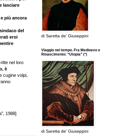
 lasciare
 e più ancora
 sindaco del
di Saretta de' Giuseppini
rati eroi
mentire
Viaggio nel tempo. Fra Medioevo e
Rinascimento: “Utopia” (*)
itte nel loro
o, è
e cugine volpi,
iranno
a”, 1988]
di Saretta de' Giuseppini