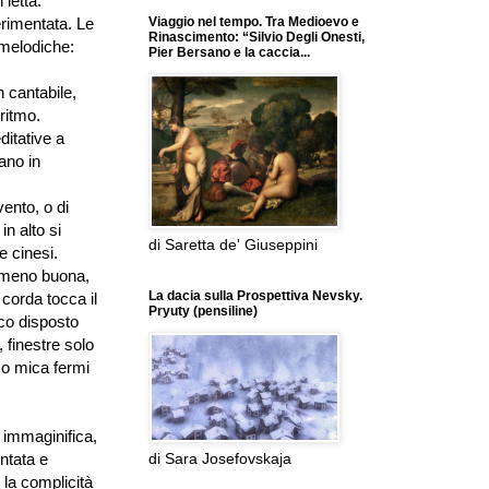
letta.
erimentata. Le
Viaggio nel tempo. Tra Medioevo e
Rinascimento: “Silvio Degli Onesti,
 melodiche:
Pier Bersano e la caccia...
n cantabile,
ritmo.
ditative a
ano in
ento, o di
in alto si
di Saretta de' Giuseppini
e cinesi.
e meno buona,
La dacia sulla Prospettiva Nevsky.
 corda tocca il
Pryuty (pensiline)
ico disposto
 finestre solo
mo mica fermi
immaginifica,
entata e
di Sara Josefovskaja
 la complicità