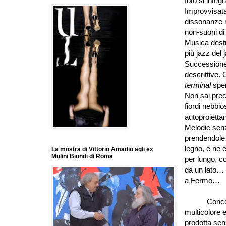
foto si inte
Improvvisata
dissonanze m
non-suoni di 
Musica destru
più jazz del
Successione d
descrittive.
terminal
sper
Non sai prec
fiordi nebbio
autoproietta
Melodie senz
prendendole 
legno, e ne 
La mostra di Vittorio Amadio agli ex
Mulini Biondi di Roma
per lungo, co
da un lato…
a Fermo…
Concerto pe
multicolore e
prodotta senz