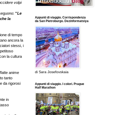
uccidere volpi
roseguono:
“
Le
Appunti di viaggio. Corrispondenza
nche la
da San Pietroburgo. Dezinformatsiya
ione di tempo
ntano ancora la
iatori stessi, i
ppetitoso
con la cultura
di Sara Josefovskaia
ffatte anime
nto tanto
e da rigorosi
Appunti di viaggio. I colori. Prague
Half Marathon
nte in
 tasso