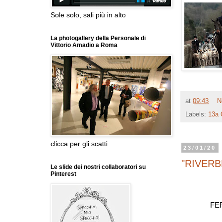
Sole solo, sali più in alto
La photogallery della Personale di
Vittorio Amadio a Roma
at
09:43
N
Labels:
13a 
clicca per gli scatti
23/01/20
"RIVERB
Le slide dei nostri collaboratori su
Pinterest
FE