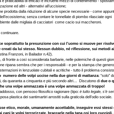
a e praticabilità di efficaci e incruenti mezzi di contenimento - spostam
zazione ed altri - alternativi all’uccisione;
one prodotta dalla riduzione di alcune specie necessarie - come appunto
o dell’ecosistema; senza contare le tonnellate di piombo rilasciate ogni
biente dalle migliaia di cacciatori come cacio sui maccheroni.
 continuare.
ce soprattutto la presunzione con cui l’uomo si muove per risolv
 creati da lui stesso. Nessun dubbio, né riflessione, sui metodi al
stina Franzoni, in Bailador n.42).
ronte a così sconsiderata barbarie, nelle polemiche di questi giorn
ne ripana sembra che per i responsabili - e per la stampa che gene
sternazioni in lenzuolate cubitali e acritiche -
tutto il problema consista
vo numero delle volpi uccise nella due giorni di mattanza
: “solo” 
i, da quaranta a cinquanta e più secondo altri… Discutono di
due o q
he una volpe ammazzata è una volpe ammazzata di troppo!
 addosso, con pensoso filosofico ragionare (tipo:
è tutto legale, s’è se
 posa plastica dei santimartiri arrostiti sulla graticola dell’odio sociale.
se etico, morale, umanamente accettabile, inseguire essi stessi 
i cani le volpi terrorizzate, braccarle nella tana coi loro cuccioli,