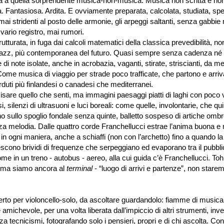
gra a quella sorprendente musica-non-musica. Musica non scritta e non 
. Fantasiosa. Ardita. E ovviamente preparata, calcolata, studiata, sp
ai stridenti al posto delle armonie, gli arpeggi saltanti, senza gabbie
vario registro, mai rumori.
tturata, in fuga dai calcoli matematici della classica prevedibilità, no
 jazz, più contemporanea del futuro. Quasi sempre senza cadenza né 
i note isolate, anche in acrobazia, vaganti, stirate, striscianti, da me
 Come musica di viaggio per strade poco trafficate, che partono e arriv
duti più finlandesi o canadesi che mediterranei.
isare quello che senti, ma immagini paesaggi piatti di laghi con poco v
si, silenzi di ultrasuoni e luci boreali: come quelle, involontarie, che qui 
no sullo spoglio fondale senza quinte, balletto sospeso di artiche ombr
a melodia. Dalle quattro corde Franchellucci estrae l’anima buona 
in ogni maniera, anche a schiaffi (non con l’archetto) fino a quando la
escono brividi di frequenze che serpeggiano ed evaporano tra il pubbl
me in un treno - autobus - aereo, alla cui guida c’è Franchellucci. Toh,
 ma siamo ancora al
terminal
- “luogo di arrivi e partenze”, non stare
r violoncello-solo, da ascoltare guardandolo: fiamme di musica 
 amichevole, per una volta liberata dall’impiccio di altri strumenti, inv
a tecnicismi, fotografando solo i pensieri, propri e di chi ascolta. Con