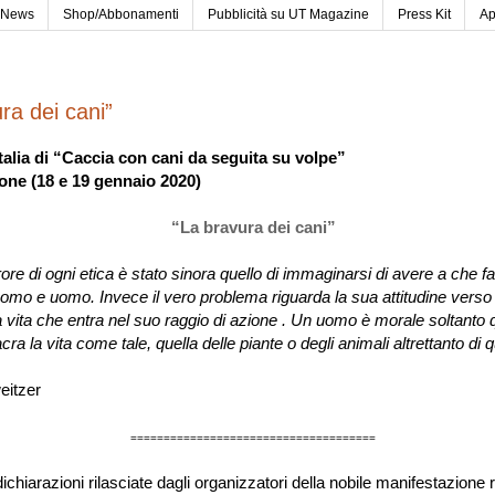
News
Shop/Abbonamenti
Pubblicità su UT Magazine
Press Kit
Ap
ra dei cani”
talia di “Caccia con cani da seguita su volpe”
one (18 e 19 gennaio 2020)
“La bravura dei cani”
rore di ogni etica è stato sinora quello di immaginarsi di avere a che fa
 uomo e uomo. Invece il vero problema riguarda la sua attitudine verso
la vita che entra nel suo raggio di azione . Un uomo è morale soltanto
ra la vita come tale, quella delle piante o degli animali altrettanto di q
eitzer
=====================================
dichiarazioni rilasciate dagli organizzatori della nobile manifestazione 