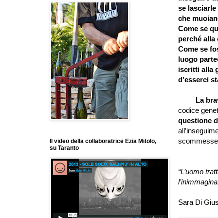
se lasciarl
che muoiano
Come se que
perché alla 
Come se foss
luogo partec
iscritti all
d’esserci st
La bravur
codice genet
questione d
all’inseguim
scommesse s
Il video della collaboratrice Ezia Mitolo,
su Taranto
“L’uomo tratt
l’inimmagina
Sara Di Giu