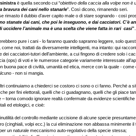
sinistra
è quella secondo cui “
obiettivo della caccia alla volpe non è 
a bravura dei cani nello stanarle
”. Così dicono, rimanendo seri.
sse rimasto il dubbio d’aver capito male o di stare sognando - così p
o stanate dai cani, che poi le inseguono, e dai cacciatori. C’è a
di uccidere l’animale ma è una scelta
che viene fatta in rari casi
”
.
bbero pure i cani - lo faranno quando sapranno leggere, solo quest
, come noi, trattati da diversamente intelligenti, ma intanto: qui racco
e dei cacciatori-tutori dell’ambiente, a cui fingono di credere solo i cacc
ccia (ops) di voti e le numerose categorie variamente interessate all’a
n buona pace di civiltà, umanità ed etica, merce con la quale - come 
lcuno - non si mangia.
ri continuiamo a chiederci se costoro ci sono o ci fanno. Perché a si
i che per fini elettorali, quelli che ci guadagnano, quelli che gli piace ta
 – torna comodo ignorare realtà confermate da evidenze scientifiche 
ali ed etologici, e cioè:
 inutilità del controllo mediante uccisione di alcune specie presuntame
 (cinghiali, volpi ecc.) la cui eliminazione non abbassa minimente il
, per un naturale meccanismo auto-regolativo della specie stessa;