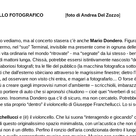
CELLO FOTOGRAFICO
[
foto di Andrea Del Zozzo
]
iamo, ma al concerto stasera c’è anche
Mario Dondero
. Figur
Fermo, nel “suo” Terminal, invisibile ma presente come in ognuna dell
 vita ordinaria nel mondo “ritrovate” - ma “segnate” da lui stesso - ben
 di mattoni lunga. Chissà, potrebbe essersi istintivamente nascosto “d
laboriosi fotografi; tra le file del pubblico (la macchina fotografica sotto
ti che dall’esterno sbirciano attraverso le magrissime finestre; dietro l
o, ad osservare non visto chi entra, e magari a fotografarlo… O forse è 
ù a creare quegli improvvisi rumori d’ambiente – scricchiolii, imbarazza
 o portiere di auto che si aprono/si chiudono – cioè quei “riverberi di
vono
. Insomma Dondero qua c’è di sicuro, ma non cercatelo. Potrebbe
e stia proprio “dentro” il violoncello di Giuseppe Franchellucci. Lo si s
chellucci
e (è) il violoncello. Che lui suona “interagendo e giocando” c
 di questo originalissimo spazio minimalista, con un’acustica che non è
i non è un difetto. Perfino il ronzio dell’aria condizionata dentro il lun