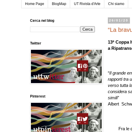
Home Page
BlogMap
UT Rivista d'Arte
Chi siamo
Cerca nel blog
26/01/20
“La bravu
13ª Coppa I
Twitter
a Ripatrans
“
Il grande er
rapporti tra
verso tutta 
considera sac
Pinterest
simili
”
Albert Schw
Fra le 