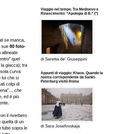
Viaggio nel tempo. Tra Medioevo e
Rinascimento: “Apologia di B.” (*)
ati se manca,
e sue
80 foto-
 allineate
entro” quel
di Saretta de' Giuseppini
 la giacca); tra
’isola curva
Appunti di viaggio: Khaos. Quando la
lui che si
nostra corrispondente da Sankt-
Peterburg visitò Roma
ti colpi di
 scena”…
che
, ed è più
ente.
on il riverbero
 quella di un
di Sara Josefovskaja
go tubo sopra le