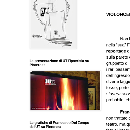
VIOLON
Non lo ved
nella “sua” 
reportage
di
sulla parete
La presentazione di UT l'Ipocrisia su
gruppetto di 
Pinterest
i rari passan
dell’ingress
diverte laggi
tosse, porte
stasera
ser
probabile, ch
Fran
non trattato
Le grafiche di Francesco Del Zompo
teatro, ma qu
del UT su Pinterest