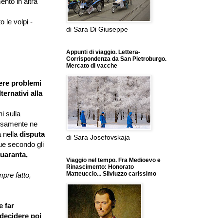
ento in altra
 le volpi -
di Sara Di Giuseppe
Appunti di viaggio. Lettera-
Corrispondenza da San Pietroburgo.
Mercato di vacche
ere problemi
ternativi alla
i sulla
rosamente ne
 nella
disputa
di Sara Josefovskaja
due secondo gli
uaranta,
Viaggio nel tempo. Fra Medioevo e
Rinascimento: Honorato
Matteuccio... Silviuzzo carissimo
mpre fatto,
e far
 decidere poi