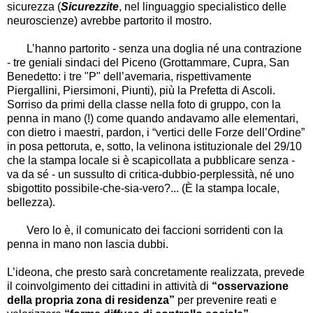
sicurezza (
Sicurezzite
, nel linguaggio specialistico delle
neuroscienze) avrebbe partorito il mostro.
L
’
hanno partorito - senza una doglia né una contrazione
- tre geniali sindaci del Piceno (Grottammare, Cupra, San
Benedetto: i tre "P" dell
’
avemaria, rispettivamente
Piergallini, Piersimoni, Piunti), più la Prefetta di Ascoli.
Sorriso da primi della classe nella foto di gruppo, con la
penna in mano (!) come quando andavamo alle elementari,
con dietro i maestri, pardon, i
“
vertici delle Forze dell
’
Ordine
”
in posa pettoruta, e, sotto, la velinona istituzionale del 29/10
che la stampa locale si è scapicollata a pubblicare senza -
va da sé - un sussulto di critica-dubbio-perplessità, né uno
sbigottito possibile-che-sia-vero?... (È la stampa locale,
bellezza).
Vero lo è, il comunicato dei faccioni sorridenti con la
penna in mano non lascia dubbi.
L
’
ideona, che presto sarà concretamente realizzata, prevede
il coinvolgimento dei cittadini in attività di
“
osservazione
della propria zona di residenza
”
per prevenire reati e