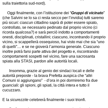
sulla traiettoria sud-nord).
Oggi finalmente, con l
’
istituzione dei
“
Gruppi di vicinato
”
(che Salvini se lo sa ci resta secco per l
’
invidia) tutti saremo
più sicuri: ciascun cittadino saprà di poter essere spiato,
controllato, se necessario pedinato dal proprio vicino (ci
ricorda qualcosa?) e sarà perciò indotto a comportamenti
onesti, disciplinati, cristallini; ciascuno, incontrando il proprio
vicino, si scappellerà ossequioso, hai visto mai che sia
“
uno
di quelli
”…
e se ne gioverà l
’
armonia generale. Ciascuno
inoltre potrà farsi parte attiva del progetto e, riscontrando
comportamenti sospetti nel vicino, fare una sacrosanta
spiata alla STASI, pardon alle autorità locali.
Insomma, grazie al genio dei sindaci locali e delle
autorità preposte - la brava Prefetta auspica che
“
altri
Comuni si aggiungano
”
- d
’
ora in poi dormiremo fra due
guanciali: gli spioni, gli spiati, la città intera e tutto il
cucuzzaro.
E la
sicurezzite
celebrerà finalmente i suoi trionfi.