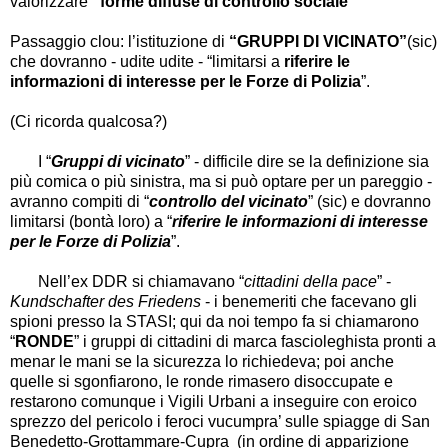
valorizzare
“
forme diffuse di controllo sociale
”
Passaggio clou: l
’
istituzione di
“
GRUPPI DI VICINATO
”
(sic)
che dovranno - udite udite -
“
limitarsi a
riferire le
informazioni di interesse per le Forze di Polizia
”
.
(Ci ricorda qualcosa?)
I
“
Gruppi di vicinato
”
- difficile dire se la definizione sia
più comica o più sinistra, ma si può optare per un pareggio -
avranno compiti di
“
controllo del vicinato
”
(sic) e dovranno
limitarsi (bontà loro) a
“
riferire le informazioni di interesse
per le Forze di Polizia
”
.
Nell
’
ex DDR si chiamavano
“
cittadini della pace
”
-
Kundschafter des Friedens
- i benemeriti che facevano gli
spioni presso la STASI; qui da noi tempo fa si chiamarono
“
RONDE
”
i gruppi di cittadini di marca fascioleghista pronti a
menar le mani se la sicurezza lo richiedeva; poi anche
quelle si sgonfiarono, le ronde rimasero disoccupate e
restarono comunque i Vigili Urbani a inseguire con eroico
sprezzo del pericolo i feroci vucumpra
’
sulle spiagge di San
Benedetto-Grottammare-Cupra (in ordine di apparizione