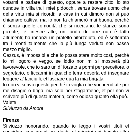
votarmi a parlare di questo, oppure a restare zitto. Io sto
dunque in villa tra i miei pidocchi, senza trovare uomo che
della virtù mia si ricordi; la casa in cui dimoro non si può
chiamare cattiva, ma io non la chiamerò mai buona, perché
è senza quelle comodità che si ricercano: le stanze sono
piccole, le finestre alte, un fondo di torre non è fatto
altrimenti; ha innanzi un pratello bitorzoluto, ed è sotterrata
tra i monti talmente che la più lunga veduta non passa
mezzo miglio.
Cazzus, è impossibile che io possa stare molto così, perché
io mi logoro e veggo, se Iddio non mi si mostrerà più
favorevole, che io sarò un dì forzato a pormi per precettore, o
segretario, o ficcarmi in qualche terra deserta ed insegnare
leggere a’ fanciulli, et lasciare qua la mia brigata.
Io non vi scrivo questo perché io voglia che voi prendiate per
me disagio o briga, ma solo per sfogarmene, et per non vi
scrivere più di questa materia, come odiosa quanto ella può.
Valete
Silviuzzo da Arcore
Firenze
Silviuzzo honorando, quando io leggo i vostri titoli et
considero con quanti re, duchi et principi voi havete altre