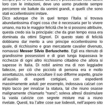
loro con le imitazioni, deve uno uomo prudente sempre
percorrere vie battute da uomini grandi, e quelli che sono
stati eccellentissimi imitare.
Dico adunque che in quel tempo l’Italia si trovava
abundantissima d’ogni cosa che è necessaria per lo vivere
umano, ma tra le maggior felicità che le si possono attribuire,
questa credo sia la principale: che da gran tempo essa era
dominata da ottimi Signori. Di questo stato di felicità
dobbiamo dar merito a uno principe eccellentissimo lo
quale, di ricchissimo e gran mercatante cavalier divenuto,
nomavasi
Messer Silvio Berluschetto
. Egli era ritenuto di
grandissime possessioni e di gran lunga trapassava le
ricchezze di ogni altro ricchissimo cittadino che allora si
sapesse in Italia.
Di nobil animo ma di non leggiadre
fattezze, per ciò che picciolo di persona era e molto
assettatuzzo, soleva occultare il suo difforme aspetto, grazie
all’ausilio di esperti cortigiani, con espedienti
massimamente astuti: per essemplo, indossava calzari con
triplo tacco per innalzar la statura, tal che niuno osasse
malignamente chiamarlo “nano”; soleva altresì dissimulare
la vasta calvizie con segrete misture mai a niuno
rivelate.
Questi, tra l’altre cose sue lodevoli, nell’aspero sito