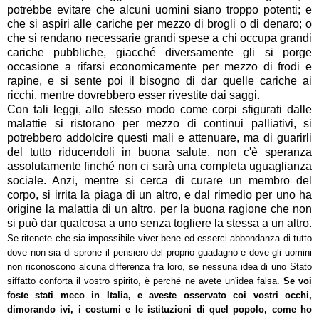
potrebbe evitare che alcuni uomini siano troppo potenti; e
che si aspiri alle cariche per mezzo di brogli o di denaro; o
che si rendano necessarie grandi spese a chi occupa grandi
cariche pubbliche, giacché diversamente gli si porge
occasione a rifarsi economicamente per mezzo di frodi e
rapine, e si sente poi il bisogno di dar quelle cariche ai
ricchi, mentre dovrebbero esser rivestite dai saggi.
Con tali leggi, allo stesso modo come corpi sfigurati dalle
malattie si ristorano per mezzo di continui palliativi, si
potrebbero addolcire questi mali e attenuare, ma di guarirli
del tutto riducendoli in buona salute, non c'è speranza
assolutamente finché non ci sarà una completa uguaglianza
sociale. Anzi, mentre si cerca di curare un membro del
corpo, si irrita la piaga di un altro, e dal rimedio per uno ha
origine la malattia di un altro, per la buona ragione che non
si può dar qualcosa a uno senza togliere la stessa a un altro.
Se ritenete che sia impossibile viver bene ed esserci abbondanza di tutto
dove non sia di sprone il pensiero del proprio guadagno e dove gli uomini
non riconoscono alcuna differenza fra loro, se nessuna idea di uno Stato
siffatto conforta il vostro spirito, è perché ne avete un'idea falsa.
Se voi
foste stati meco in Italia, e aveste osservato coi vostri occhi,
dimorando ivi, i costumi e le istituzioni di quel popolo, come ho