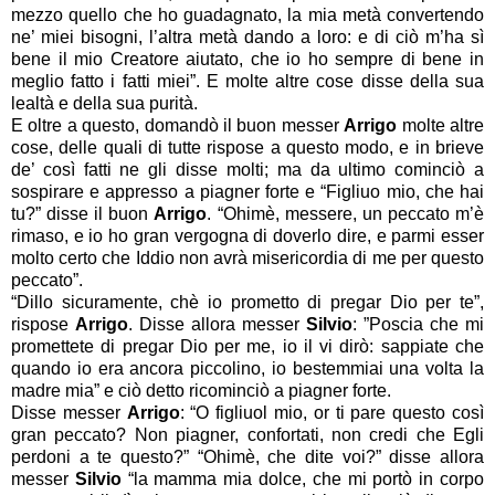
mezzo quello che ho guadagnato, la mia metà convertendo
ne’ miei bisogni, l’altra metà dando a loro: e di ciò m’ha sì
bene il mio Creatore aiutato, che io ho sempre di bene in
meglio fatto i fatti miei”. E molte altre cose disse della sua
lealtà e della sua purità.
E oltre a questo, domandò il buon messer
Arrigo
molte altre
cose, delle quali di tutte rispose a questo modo, e in brieve
de’ così fatti ne gli disse molti; ma da ultimo cominciò a
sospirare e appresso a piagner forte e “Figliuo mio, che hai
tu?” disse il buon
Arrigo
. “Ohimè, messere, un peccato m’è
rimaso, e io ho gran vergogna di doverlo dire, e parmi esser
molto certo che Iddio non avrà misericordia di me per questo
peccato”.
“
Dillo sicuramente, chè io prometto di pregar Dio per te”,
rispose
Arrigo
. Disse allora messer
Silvio
: ”Poscia che mi
promettete di pregar Dio per me, io il vi dirò: sappiate che
quando io era ancora piccolino, io bestemmiai una volta la
madre mia” e ciò detto ricominciò a piagner forte.
Disse messer
Arrigo
: “O figliuol mio, or ti pare questo così
gran peccato? Non piagner, confortati, non credi che Egli
perdoni a te questo?” “Ohimè, che dite voi?” disse allora
messer
Silvio
“la mamma mia dolce, che mi portò in corpo