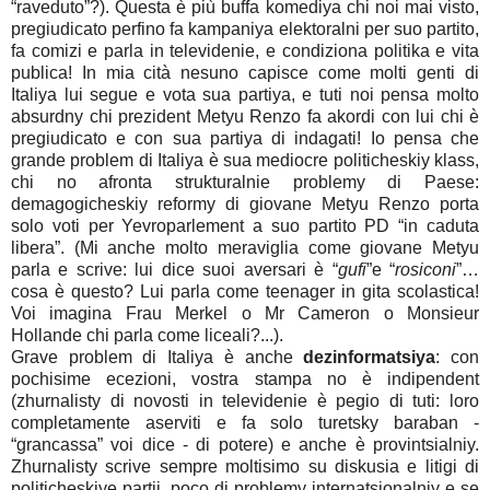
“raveduto”?).
Questa è più buffa komediya chi noi mai visto,
pregiudicato perfino fa kampaniya elektoralni per suo partito,
fa comizi e parla in televidenie, e condiziona politika e vita
publica! In mia cità nesuno capisce come molti genti di
Italiya lui segue e vota sua partiya, e tuti noi pensa molto
absurdny chi prezident Metyu Renzo fa akordi con lui chi è
pregiudicato e con sua partiya di indagati!
Io pensa che
grande problem di Italiya è sua mediocre politicheskiy klass,
chi no afronta strukturalnie problemy di Paese:
demagogicheskiy reformy di giovane Metyu Renzo porta
solo voti per Yevroparlement a suo partito PD “in caduta
libera”. (Mi anche molto meraviglia come giovane Metyu
parla e scrive: lui dice suoi aversari è “
gufi
”e “
rosiconi
”…
cosa è questo? Lui parla come teenager in gita scolastica!
Voi imagina Frau Merkel o Mr Cameron o Monsieur
Hollande chi parla come liceali?...).
Grave problem di Italiya è anche
dezinformatsiya
: con
pochisime ecezioni, vostra stampa no è indipendent
(zhurnalisty di novosti in televidenie è pegio di tuti: loro
completamente aserviti e fa solo turetsky baraban -
“grancassa” voi dice - di potere) e anche è provintsialniy.
Zhurnalisty scrive sempre moltisimo su diskusia e litigi di
politicheskiye partii, poco di problemy internatsionalniy e se