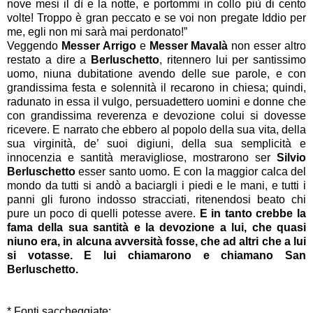
nove mesi il dì e la notte, e portommi in collo più di cento
volte! Troppo è gran peccato e se voi non pregate Iddio per
me, egli non mi sarà mai perdonato!”
Veggendo
Messer Arrigo
e
Messer Mavalà
non esser altro
restato a dire a
Berluschetto
, ritennero lui per santissimo
uomo, niuna dubitatione avendo delle sue parole, e con
grandissima festa e solennità il recarono in chiesa; quindi,
radunato in essa il vulgo, persuadettero uomini e donne che
con grandissima reverenza e devozione colui si dovesse
ricevere. E narrato che ebbero al popolo della sua vita, della
sua virginità, de’ suoi digiuni, della sua semplicità e
innocenzia e santità meravigliose, mostrarono ser
Silvio
Berluschetto
esser santo uomo. E con la maggior calca del
mondo da tutti si andò a baciargli i piedi e le mani, e tutti i
panni gli furono indosso stracciati, ritenendosi beato chi
pure un poco di quelli potesse avere.
E in tanto crebbe la
fama della sua santità e la devozione a lui, che quasi
niuno era, in alcuna avversità fosse, che ad altri che a lui
si votasse. E lui chiamarono e chiamano San
Berluschetto.
* Fonti saccheggiate: