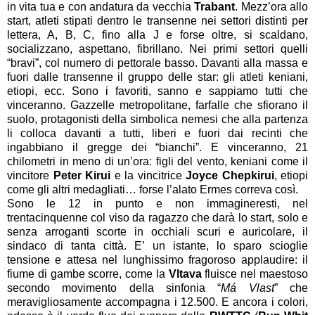
in vita tua e con andatura da vecchia
Trabant
. Mezz’ora allo
start, atleti stipati dentro le transenne nei settori distinti per
lettera, A, B, C, fino alla J e forse oltre, si scaldano,
socializzano, aspettano, fibrillano. Nei primi settori quelli
“bravi”, col numero di pettorale basso. Davanti alla massa e
fuori dalle transenne il gruppo delle star: gli atleti keniani,
etiopi, ecc. Sono i favoriti, sanno e sappiamo tutti che
vinceranno. Gazzelle metropolitane, farfalle che sfiorano il
suolo, protagonisti della simbolica nemesi che alla partenza
li colloca davanti a tutti, liberi e fuori dai recinti che
ingabbiano il gregge dei “bianchi”. E vinceranno, 21
chilometri in meno di un’ora: figli del vento, keniani come il
vincitore
Peter Kirui
e la vincitrice
Joyce Chepkirui
, etiopi
come gli altri medagliati… forse l’alato Ermes correva così.
Sono le 12 in punto e non immagineresti, nel
trentacinquenne col viso da ragazzo che darà lo start, solo e
senza arroganti scorte in occhiali scuri e auricolare, il
sindaco di tanta città. E’ un istante, lo sparo scioglie
tensione e attesa nel lunghissimo fragoroso applaudire: il
fiume di gambe scorre, come la
Vltava
fluisce nel maestoso
secondo movimento della sinfonia “
Má Vlast
” che
meravigliosamente accompagna i 12.500. E ancora i colori,