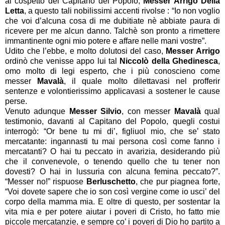
al cospetto del Capitano del Popolo,
Messer Arrigo Della
Letta
, a questo tali nobilissimi accenti rivolse : “Io non voglio
che voi d’alcuna cosa di me dubitiate nè abbiate paura di
ricevere per me alcun danno. Talchè son pronto a rimettere
immantinente ogni mio potere e affare nelle mani vostre”.
Udito che l’ebbe, e molto dolutosi del caso,
Messer Arrigo
ordinò che venisse appo lui tal
Niccolò della Ghedinesca
,
omo molto di legi esperto, che i più conoscieno come
messer
Mavalà
, il quale molto dilettavasi nel profferir
sentenze e volontierissimo applicavasi a sostener le cause
perse.
Venuto adunque
Messer Silvio
, con messer
Mavalà
qual
testimonio, davanti al Capitano del Popolo, quegli costui
interrogò: “Or bene tu mi di’, figliuol mio, che se’ stato
mercatante: ingannasti tu mai persona così come fanno i
mercatanti? O hai tu peccato in avarizia, desiderando più
che il convenevole, o tenendo quello che tu tener non
dovesti? O hai in lussuria con alcuna femina peccato?”.
“Messer no!” rispuose
Berluschetto
, che pur piagnea forte,
“Voi dovete sapere che io son così vergine come io usci’ del
corpo della mamma mia. E oltre di questo, per sostentar la
vita mia e per potere aiutar i poveri di Cristo, ho fatto mie
piccole mercatanzie, e sempre co’ i poveri di Dio ho partito a