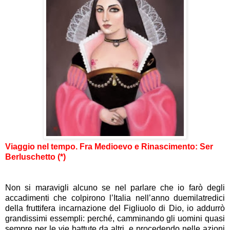
Viaggio nel tempo. Fra Medioevo e Rinascimento: Ser
Berluschetto (*)
Non si maravigli alcuno se nel parlare che io farò degli
accadimenti che colpirono l’Italia nell’anno duemilatredici
della fruttifera incarnazione del Figliuolo di Dio, io addurrò
grandissimi essempli: perché, camminando gli uomini quasi
sempre per le vie battute da altri, e procedendo nelle azioni