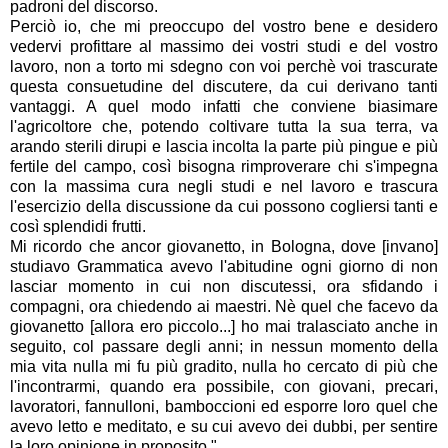
padroni del discorso.
Perciò io, che mi preoccupo del vostro bene e desidero
vedervi profittare al massimo dei vostri studi e del vostro
lavoro, non a torto mi sdegno con voi perchè voi trascurate
questa consuetudine del discutere, da cui derivano tanti
vantaggi. A quel modo infatti che conviene biasimare
l'agricoltore che, potendo coltivare tutta la sua terra, va
arando sterili dirupi e lascia incolta la parte più pingue e più
fertile del campo, così bisogna rimproverare chi s'impegna
con la massima cura negli studi e nel lavoro e trascura
l'esercizio della discussione da cui possono cogliersi tanti e
così splendidi frutti.
Mi ricordo che ancor giovanetto, in Bologna, dove [invano]
studiavo Grammatica avevo l'abitudine ogni giorno di non
lasciar momento in cui non discutessi, ora sfidando i
compagni, ora chiedendo ai maestri. Nè quel che facevo da
giovanetto [allora ero piccolo...] ho mai tralasciato anche in
seguito, col passare degli anni; in nessun momento della
mia vita nulla mi fu più gradito, nulla ho cercato di più che
l'incontrarmi, quando era possibile, con giovani, precari,
lavoratori, fannulloni, bamboccioni ed esporre loro quel che
avevo letto e meditato, e su cui avevo dei dubbi, per sentire
la loro opinione in proposito."