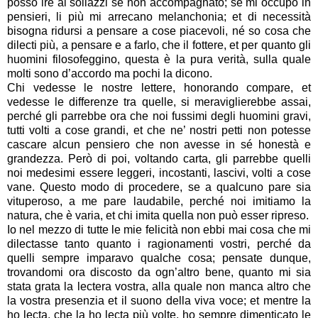
posso ire ai sollazzi se non accompagnato; se mi occupo in
pensieri, li più mi arrecano melanchonia; et di necessità
bisogna ridursi a pensare a cose piacevoli, né so cosa che
dilecti più, a pensare e a farlo, che il fottere, et per quanto gli
huomini filosofeggino, questa è la pura verità, sulla quale
molti sono d’accordo ma pochi la dicono.
Chi vedesse le nostre lettere, honorando compare, et
vedesse le differenze tra quelle, si meraviglierebbe assai,
perché gli parrebbe ora che noi fussimi degli huomini gravi,
tutti volti a cose grandi, et che ne’ nostri petti non potesse
cascare alcun pensiero che non avesse in sé honestà e
grandezza. Però di poi, voltando carta, gli parrebbe quelli
noi medesimi essere leggeri, incostanti, lascivi, volti a cose
vane. Questo modo di procedere, se a qualcuno pare sia
vituperoso, a me pare laudabile, perché noi imitiamo la
natura, che è varia, et chi imita quella non può esser ripreso.
Io nel mezzo di tutte le mie felicità non ebbi mai cosa che mi
dilectasse tanto quanto i ragionamenti vostri, perché da
quelli sempre imparavo qualche cosa; pensate dunque,
trovandomi ora discosto da ogn’altro bene, quanto mi sia
stata grata la lectera vostra, alla quale non manca altro che
la vostra presenzia et il suono della viva voce; et mentre la
ho lecta, che la ho lecta più volte, ho sempre dimenticato le