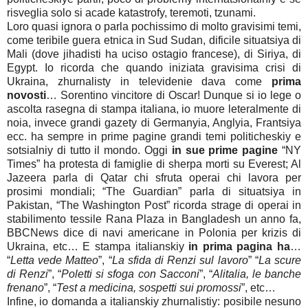
risveglia solo si acade katastrofy, teremoti, tzunami.
Loro quasi ignora o parla pochissimo di molto gravisimi temi,
come teribile guera etnica in Sud Sudan, dificile situatsiya di
Mali (dove jihadisti ha uciso ostagio francese), di Siriya, di
Egypt. Io ricorda che quando iniziata gravisima crisi di
Ukraina, zhurnalisty in televidenie dava come
prima
novosti
… Sorentino vincitore di Oscar!
Dunque si io lege o
ascolta rasegna di stampa italiana, io muore leteralmente di
noia, invece grandi gazety di Germanyia, Anglyia, Frantsiya
ecc. ha sempre in prime pagine grandi temi politicheskiy e
sotsialniy di tutto il mondo. Oggi
in sue prime pagine
“NY
Times” ha protesta di famiglie di sherpa morti su Everest; Al
Jazeera parla di Qatar chi sfruta operai chi lavora per
prosimi mondiali; “The Guardian” parla di situatsiya in
Pakistan, “The Washington Post” ricorda strage di operai in
stabilimento tessile Rana Plaza in Bangladesh un anno fa,
BBCNews dice di navi americane in Polonia per krizis di
Ukraina, etc… E stampa italianskiy
in prima
pagina ha
…
“
Letta vede Matteo
”, “
La sfida di Renzi sul lavoro
” “
La scure
di Renzi
”, “
Poletti si sfoga con Sacconi
”, “
Alitalia, le banche
frenano
”, “
Test a medicina, sospetti sui promossi
”, etc…
Infine, io domanda a italianskiy zhurnalistiy: posibile nesuno