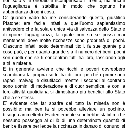
non solo vi è onorato e ricompensato il merito, ma anche
l'uguaglianza è stabilita in modo che ognuno ha
abbondanza di ogni cosa.
Or quando vado fra me considerando questo, giustifico
Platone: era facile infatti a quell'uomo sapientissimo
antivedere che la sola e unica via di salvezza dello Stato è
d'imporre l'uguaglianza, la quale non so se possa mai
mantenersi dove molte ricchezze sono proprietà di pochi.
Ciascuno infatti, sotto determinati titoli, fa sue quante più
cose può, e per quanto grande sia il numero dei beni, pochi
son quelli che se li concentran tutti fra loro, lasciando agli
altri la miseria.
E in generale avviene che ricchi e poveri dovrebbero
scambiarsi la propria sorte fra di loro, perché i primi sono
rapaci, malvagi e disutilacci, mentre i secondi al contrario
sono uomini di moderazione e di cuor semplice, e con la
loro attività quotidiana si dimostrano più benèfici allo Stato
che a se stessi.
E' evidente che far sparire del tutto la miseria non è
possibile; ma ben la si potrebbe alleviare un pochino,
bisogna ammetterlo. Evidentemente si potrebbe stabilire che
nessuno possegga al di là di una determinata quantità di
beni; e fissare per legge la ricchezza in danaro di ognuno; si