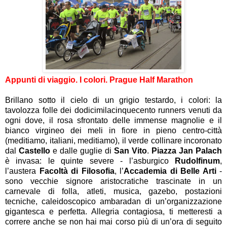
Appunti di viaggio. I colori. Prague Half Marathon
Brillano sotto il cielo di un grigio testardo, i colori: la
tavolozza folle dei dodicimilacinquecento runners venuti da
ogni dove, il rosa sfrontato delle immense magnolie e il
bianco virgineo dei meli in fiore in pieno centro-città
(meditiamo, italiani, meditiamo), il verde collinare incoronato
dal
Castello
e dalle guglie di
San Vito
.
Piazza Jan Palach
è invasa: le quinte severe - l’asburgico
Rudolfinum
,
l’austera
Facoltà di Filosofia
, l’
Accademia di Belle Arti
-
sono vecchie signore aristocratiche trascinate in un
carnevale di folla, atleti, musica, gazebo, postazioni
tecniche, caleidoscopico ambaradan di un’organizzazione
gigantesca e perfetta. Allegria contagiosa, ti metteresti a
correre anche se non hai mai corso più di un’ora di seguito