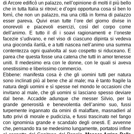
di Arcore edificò un palazzo, nell’opinione di molti il più bello
che in tutta Italia si ritrovi; e d’ogni opportuna cosa sì ben lo
fornì, che non un palazzo, ma una città in forma di palazzo
esser pareva. Quivi eran tutte l’ore del giorno divise in
onorevoli e piacevoli esercizi, così del corpo come
dell’animo. E tutto il dì i soavi ragionamenti e l’oneste
facezie s’udivano, e nel viso di ciascuno dipinta si vedeva
una gioconda ilarità, e a tutti nascea nell’animo una summa
contentezza ogni qualvolta al suo cospetto si riduceano. E
parea che questa fosse una catena che tutti in amor tenesse
uniti. Il medesimo era con le donne, con le quali si aveva
onestissimo e liberissimo commercio.
Ebbene: manifesta cosa è che gli uomini tutti per natura
sono inclinati più al bene che al male; ma è tanto fragile la
natura degli uomini e sì spesse nel mondo le occasioni che
invitano al male, che gli uomini si lasciano spesso deviare
dal bene. Accadde adunque che messer Silvio, per la
grande generosità e benevolentia dell’animo suo, fussi
turpemente ingannato da omini di malaffare, masnadieri al
tutto privi di morale e pudicizia, e fussi trascinato nel fango
con ignominia grande e scandalo degli onesti. E avvenne
che, pensando tra se medesimo lungamente, portatosi infine