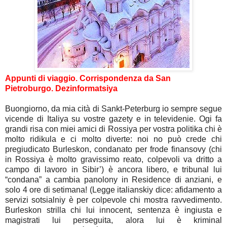
Appunti di viaggio. Corrispondenza da San
Pietroburgo.
Dezinformatsiya
Buongiorno, da mia cità di Sankt-Peterburg io sempre segue
vicende di Italiya su vostre gazety e in televidenie. Ogi fa
grandi risa con miei amici di Rossiya per vostra politika chi è
molto ridikula e ci molto diverte: noi no può crede chi
pregiudicato Burleskon, condanato per frode finansovy (chi
in Rossiya è molto gravissimo reato, colpevoli va dritto a
campo di lavoro in Sibir’) è ancora libero, e tribunal lui
“condana” a cambia panolony in Residence di anziani, e
solo 4 ore di setimana! (Legge italianskiy dice: afidamento a
servizi sotsialniy è per colpevole chi mostra ravvedimento.
Burleskon strilla chi lui innocent, sentenza è ingiusta e
magistrati lui perseguita, alora lui è kriminal