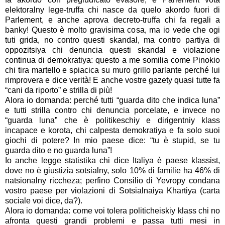
elektoralny lege-truffa chi nasce da quelo akordo fuori di
Parlement, e anche aprova decreto-truffa chi fa regali a
banky! Questo è molto gravisima cosa, ma io vede che ogi
tuti grida, no contro questi skandal, ma contro partiya di
oppozitsiya chi denuncia questi skandal e violazione
continua di demokratiya: questo a me somilia come Pinokio
chi tira martello e spiacica su muro grillo parlante perché lui
rimprovera e dice verità! E anche vostre gazety quasi tutte fa
“cani da riporto” e strilla di più!
Alora io domanda: perché tutti “guarda dito che indica luna”
e tutti strilla contro chi denuncia porcelate, e invece no
“guarda luna” che è politikeschiy e dirigentniy klass
incapace e korota, chi calpesta demokratiya e fa solo suoi
giochi di potere? In mio paese dice: “tu è stupid, se tu
guarda dito e no guarda luna”!
Io anche legge statistika chi dice Italiya è paese klassist,
dove no è giustizia sotsialny, solo 10% di familie ha 46% di
natsionalny riccheza; perfino Consilio di Yevropy condana
vostro paese per violazioni di Sotsialnaiya Khartiya (carta
sociale voi dice, da?).
Alora io domanda: come voi tolera politicheiskiy klass chi no
afronta questi grandi problemi e passa tutti mesi in