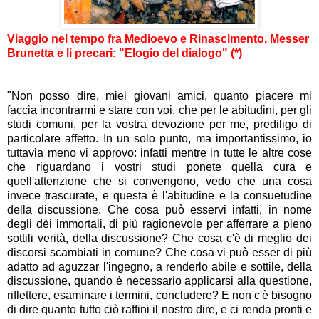
Viaggio nel tempo fra Medioevo e Rinascimento. Messer
Brunetta e li precari: "Elogio del dialogo" (*)
"Non posso dire, miei giovani amici, quanto piacere mi
faccia incontrarmi e stare con voi, che per le abitudini, per gli
studi comuni, per la vostra devozione per me, prediligo di
particolare affetto. In un solo punto, ma importantissimo, io
tuttavia meno vi approvo: infatti mentre in tutte le altre cose
che riguardano i vostri studi ponete quella cura e
quell'attenzione che si convengono, vedo che una cosa
invece trascurate, e questa è l'abitudine e la consuetudine
della discussione. Che cosa può esservi infatti, in nome
degli dèi immortali, di più ragionevole per afferrare a pieno
sottili verità, della discussione? Che cosa c'è di meglio dei
discorsi scambiati in comune? Che cosa vi può esser di più
adatto ad aguzzar l'ingegno, a renderlo abile e sottile, della
discussione, quando è necessario applicarsi alla questione,
riflettere, esaminare i termini, concludere? E non c'è bisogno
di dire quanto tutto ciò raffini il nostro dire, e ci renda pronti e