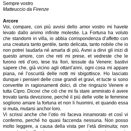
Sempre vostro
Matteuccio da Firenze
Arcore
Voi, compare, con più avvisi dello amor vostro mi havete
levato dallo animo infinite molestie. La Fortuna ha voluto
che standomi in villa, io abbia corrispondenza d’affetto con
una creatura tanto gentile, tanto delicata, tanto nobile che io
non potrei laudarla né amarla di più. Avrei a dirvi gli inizi di
questo amore, con che reti mi prese, et vedreste che le
furono reti d’oro, tese tra fiori, tessute da Venere: bastivi
sapere che, già vicino agli ottant’anni, ogni cosa mi appare
piana, né l’oscurità delle notti mi sbigottisce. Ho lasciato
dunque i pensieri delle cose grandi et gravi, et tucte si sono
convertite in ragionamenti dolci, di che ringrazio Venere e
tutta Cipro. Dicovi che ciò che mi fa stare ammirato è avere
trovato tanta devozione, perché il più delle volte le femmine
sogliono amare la fortuna et non li huomini, et quando essa
si muta, mutarsi anchor loro.
Vi scrissi anche che l’otio mi faceva innamorato et così vi
confermo, perché ho quasi faccenda nessuna. Non posso
molto leggere, a causa della vista per l’età diminuita; non