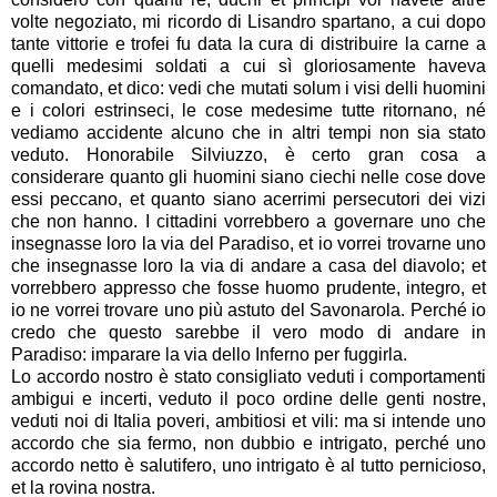
volte negoziato, mi ricordo di Lisandro spartano, a cui dopo
tante vittorie e trofei fu data la cura di distribuire la carne a
quelli medesimi soldati a cui sì gloriosamente haveva
comandato, et dico: vedi che mutati solum i visi delli huomini
e i colori estrinseci, le cose medesime tutte ritornano, né
vediamo accidente alcuno che in altri tempi non sia stato
veduto. Honorabile Silviuzzo, è certo gran cosa a
considerare quanto gli huomini siano ciechi nelle cose dove
essi peccano, et quanto siano acerrimi persecutori dei vizi
che non hanno. I cittadini vorrebbero a governare uno che
insegnasse loro la via del Paradiso, et io vorrei trovarne uno
che insegnasse loro la via di andare a casa del diavolo; et
vorrebbero appresso che fosse huomo prudente, integro, et
io ne vorrei trovare uno più astuto del Savonarola. Perché io
credo che questo sarebbe il vero modo di andare in
Paradiso: imparare la via dello Inferno per fuggirla.
Lo accordo nostro è stato consigliato veduti i comportamenti
ambigui e incerti, veduto il poco ordine delle genti nostre,
veduti noi di Italia poveri, ambitiosi et vili: ma si intende uno
accordo che sia fermo, non dubbio e intrigato, perché uno
accordo netto è salutifero, uno intrigato è al tutto pernicioso,
et la rovina nostra.