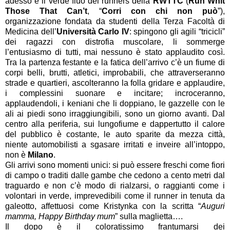
adesso è il verde fluo dei runners della
RWTTC
(
Run Whit
Those That Can’t
, “
Corri con chi non può
”),
organizzazione fondata da studenti della Terza Facoltà di
Medicina dell’
Università Carlo IV
: spingono gli agili “tricicli”
dei ragazzi con distrofia muscolare, li sommerge
l’entusiasmo di tutti, mai nessuno è stato applaudito così.
Tra la partenza festante e la fatica dell’arrivo c’è un fiume di
corpi belli, brutti, atletici, improbabili, che attraverseranno
strade e quartieri, ascolteranno la folla gridare e applaudire,
i complessini suonare e incitare; incroceranno,
applaudendoli, i keniani che li doppiano, le gazzelle con le
ali ai piedi sono irraggiungibili, sono un giorno avanti. Dal
centro alla periferia, sui lungofiume e dappertutto il calore
del pubblico è costante, le auto sparite da mezza città,
niente automobilisti a sgasare irritati e inveire all’intoppo,
non è
Milano
.
Gli arrivi sono momenti unici: si può essere freschi come fiori
di campo o traditi dalle gambe che cedono a cento metri dal
traguardo e non c’è modo di rialzarsi, o raggianti come i
volontari in verde, imprevedibili come il runner in tenuta da
galeotto, affettuosi come Kristynka con la scritta “
Auguri
mamma,
Happy Birthday mum
” sulla maglietta….
Il dopo è il coloratissimo frantumarsi dei