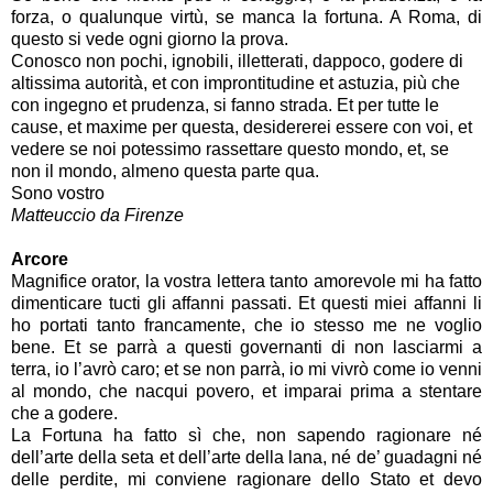
forza, o qualunque virtù, se manca la fortuna. A Roma, di
questo si vede ogni giorno la prova.
Conosco non pochi, ignobili, illetterati, dappoco, godere di
altissima autorità, et con improntitudine et astuzia, più che
con ingegno et prudenza, si fanno strada. Et per tutte le
cause, et maxime per questa, desidererei essere con voi, et
vedere se noi potessimo rassettare questo mondo, et, se
non il mondo, almeno questa parte qua.
Sono vostro
Matteuccio da Firenze
Arcore
Magnifice orator, la vostra lettera tanto amorevole mi ha fatto
dimenticare tucti gli affanni passati. Et questi miei affanni li
ho portati tanto francamente, che io stesso me ne voglio
bene. Et se parrà a questi governanti di non lasciarmi a
terra, io l’avrò caro; et se non parrà, io mi vivrò come io venni
al mondo, che nacqui povero, et imparai prima a stentare
che a godere.
La Fortuna ha fatto sì che, non sapendo ragionare né
dell’arte della seta et dell’arte della lana, né de’ guadagni né
delle perdite, mi conviene ragionare dello Stato et devo