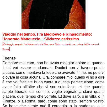
Viaggio nel tempo. Fra Medioevo e Rinascimento:
Honorato Matteuccio... Silviuzzo carissimo
[
Carteggio segreto fra Matteuccio da Firenze e Silviuzzo da Arcore, prima dell’incontro di
]
Roma
Firenze
Compare mio caro, non ho avuto maggior dolore di quando
intesi voi essere condannato. Duolmi non vi havere potuto
aiutare, come meritava la fede che avevate in me, né potervi
giovare in cosa alcuna. Ora, compare mio, quello vi ho a dire
è che voi facciate buon cuore a questa persecutione, come
avete fatto all’altre che vi son sute facte, et che quando
sarete liberato dal confino, voglio vegnate a starvi qua a
piacere, quel tempo che vorrete. Et dove sarò, o in villa, o in
Firenze, o a Roma, sarò, come sono stato, sempre vostro.
So bene che niente può il coraggio, o la prudenza, o la