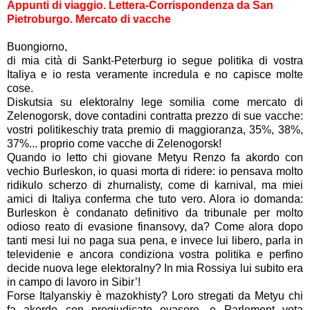
Appunti di viaggio. Lettera-Corrispondenza da San
Pietroburgo. Mercato di vacche
Buongiorno,
di mia cità di Sankt-Peterburg io segue politika di vostra
Italiya e io resta veramente incredula e no capisce molte
cose.
Diskutsia su elektoralny lege somilia come mercato di
Zelenogorsk, dove contadini contratta prezzo di sue vacche:
vostri politikeschiy trata premio di maggioranza, 35%, 38%,
37%... proprio come vacche di Zelenogorsk!
Quando io letto chi giovane Metyu Renzo fa akordo con
vechio Burleskon, io quasi morta di ridere: io pensava molto
ridikulo scherzo di zhurnalisty, come di karnival, ma miei
amici di Italiya conferma che tuto vero. Alora io domanda:
Burleskon è condanato definitivo da tribunale per molto
odioso reato di evasione finansovy, da? Come alora dopo
tanti mesi lui no paga sua pena, e invece lui libero, parla in
televidenie e ancora condiziona vostra politika e perfino
decide nuova lege elektoralny? In mia Rossiya lui subito era
in campo di lavoro in Sibir’!
Forse Italyanskiy è mazokhisty? Loro stregati da Metyu chi
fa akordo con pregiudicato evasore, e Parlement vota