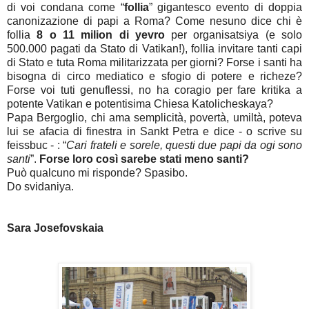
di voi condana come “
follia
” gigantesco evento di doppia
canonizazione di papi a Roma? Come nesuno dice chi è
follia
8 o 11 milion di yevro
per organisatsiya (e solo
500.000 pagati da Stato di Vatikan!), follia invitare tanti capi
di Stato e tuta Roma militarizzata per giorni? Forse i santi ha
bisogna di circo mediatico e sfogio di potere e richeze?
Forse voi tuti genuflessi, no ha coragio per fare kritika a
potente Vatikan e potentisima Chiesa Katolicheskaya?
Papa Bergoglio, chi ama semplicità, povertà, umiltà, poteva
lui se afacia di finestra in Sankt Petra e dice - o scrive su
feissbuc - :
“
Cari frateli e sorele, questi due papi da ogi sono
santi
”.
Forse loro così sarebe stati meno santi?
Può qualcuno mi risponde? Spasibo.
Do svidaniya.
Sara Josefovskaia