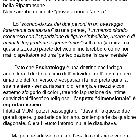
bella Ripatransone.
Non sarebbe un’inutile “provocazione d’artista”.
Lo
“scontro-danza dei due pavoni in un paesaggio
fortemente contrastato”
su una parete,
“l’immenso sfondo
montuoso con l’apparizione di figure simboliche, umane e di
animali, leggendarie e geometriche”
sull’altra (vicinissima,
quasi attaccata) parete del vicolo, inciterebbero come non
mai lo spettatore ad una “partecipazione fisica e mentale”.
Dato che
Eschatology
è una dottrina che indaga
addirittura il destino ultimo dell’individuo, dell’intero genere
umano e dell’universo, e Vespasiani la interpreta qui alla
sua maniera - senza risparmio di energia e mezzi e con
estremo sfolgorio di colori, traendo ispirazione da intime
convinzioni filosofico-religiose -
l’aspetto “dimensionale” è
importantissimo
.
Infatti al MUMI potevi passeggiarci, “davanti” a queste due
grandi opere, guardarle da lontano, contemplarle da qualche
diagonale. C’era il vuoto intorno, nulla le disturbava.
Ma perché adesso non fare l’esatto contrario e vedere