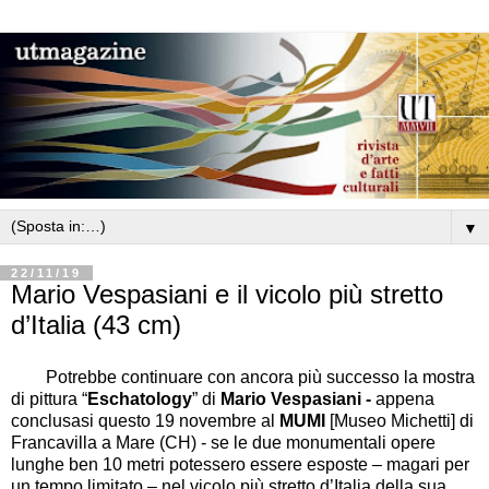
▼
22/11/19
Mario Vespasiani e il vicolo più stretto
d’Italia (43 cm)
Potrebbe continuare con ancora più successo la mostra
di pittura “
Eschatology
” di
Mario Vespasiani -
appena
conclusasi questo 19 novembre al
MUMI
[Museo Michetti] di
Francavilla a
Mare (CH) - se le due monumentali opere
lunghe ben 10 metri potessero essere esposte – magari per
un tempo limitato – nel vicolo più stretto d’Italia della sua