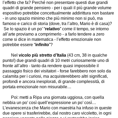
l’effetto che fa? Perché non presentare questi due grandi
quadri di grande pensiero - per i quali il più grande volume
espositivo potrebbe concettualmente addirittura non bastare
- in uno spazio minimo che più minimo non si può, ma
famoso e carico di storia (dove, tra l’altro, Mario è di casa)?
Se lo spazio è un po’ “
relativo
” come il tempo, se intorno
all’arte proviamo a comprimerlo - a farlo tendere a zero
come si dice in matematica - l’effetto emozionale non
potrebbe essere “
infinito
”?
Nel
vicolo più stretto d’Italia
(43 cm, 38 in qualche
punto!) due grandi quadri di 10 metri curiosamente uno di
fronte all’altro - tanto da rendere quasi impossibile il
passaggio fisico dei visitatori - forse farebbero non solo da
calamita per i curiosi, ma acquisterebbero altri significati,
profondi e ancora inesplorati, di grande complessità, di
portata emozionale non misurabile…
Poi: metti a Ripa una giornata uggiosa, con quella
nebbia un po’ così quell’espressione un po’ così…
L’evanescenza che Mario con maestria ha infuso in queste
due opere si trasferirebbe, dal nostro caro vicoletto, in ogni