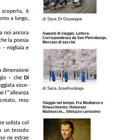
 scoperta, è
remo a lungo,
di Sara Di Giuseppe
a noi ancora
Appunti di viaggio. Lettera-
Corrispondenza da San Pietroburgo.
he la poesia
Mercato di vacche
 – migliaia e
la dimensione
aggio – che
Di
eggiata voce-
di Sara Josefovskaja
ne l’“alleanza
creato, reso
Viaggio nel tempo. Fra Medioevo e
Rinascimento: Honorato
Matteuccio... Silviuzzo carissimo
re solista col
ra un tessuto
rso ne estrae