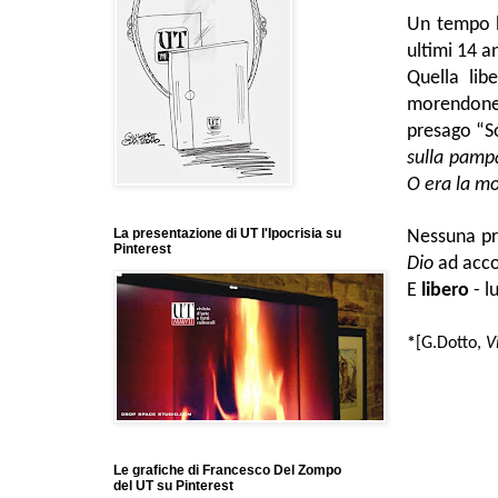
Un tempo b
ultimi 14 an
Quella lib
morendone 
presago “So
sulla pampa
O era la mo
La presentazione di UT l'Ipocrisia su
Nessuna pri
Pinterest
Dio
ad acco
E
libero
- l
*
[G.Dotto,
V
Le grafiche di Francesco Del Zompo
del UT su Pinterest