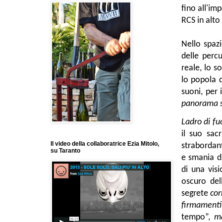
fino all'im
RCS in alt
Nello spazi
delle perc
reale, lo s
lo popola d
suoni, per 
panorama s
Ladro di fu
il suo sacr
Il video della collaboratrice Ezia Mitolo,
strabordant
su Taranto
e smania d
di una visi
oscuro del
segrete
cor
firmament
tempo”,
ma