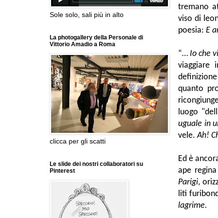
tremano at
Sole solo, sali più in alto
viso di le
poesia:
E a
La photogallery della Personale di
Vittorio Amadio a Roma
“…
Io che v
viaggiare 
definizion
quanto pro
ricongiunge
luogo "del
uguale in u
vele.
Ah! Ch
clicca per gli scatti
Ed è ancor
Le slide dei nostri collaboratori su
ape regina
Pinterest
Parigi
, ori
liti furibon
lagrime.