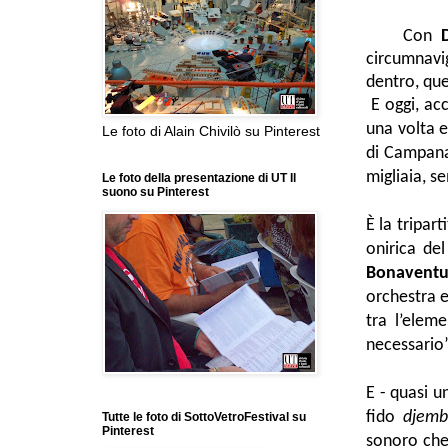
Con
circumnavig
dentro, qu
E oggi, ac
una volta 
Le foto di Alain Chivilò su Pinterest
di Campana 
migliaia, s
Le foto della presentazione di UT Il
suono su Pinterest
È la tripar
onirica de
Bonaventu
orchestra e
tra l’elem
necessario
E - quasi un
fido
djem
Tutte le foto di SottoVetroFestival su
Pinterest
sonoro che 