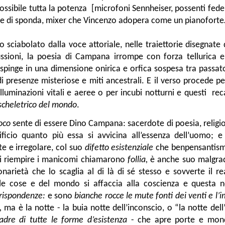
possibile tutta la potenza [microfoni Sennheiser, possenti fede
o e di sponda, mixer che Vincenzo adopera come un pianoforte
o sciabolato dalla voce attoriale, nelle traiettorie disegnate 
ussioni, la poesia di Campana irrompe con forza tellurica e 
ospinge in una dimensione onirica e orfica sospesa tra passat
i presenze misteriose e miti ancestrali. E il verso procede p
illuminazioni vitali e aeree o per incubi notturni e questi r
cheletrico del mondo
.
oco
sente di essere Dino Campana: sacerdote di poesia, religi
ificio quanto più essa si avvicina all’essenza dell’uomo; e 
e e irregolare, col suo
difetto esistenziale
che benpensantism
i riempire i manicomi chiamarono
follia,
è anche suo malgr
onarietà che lo scaglia al di là di sé stesso e sovverte il re
le cose e del mondo si affaccia alla coscienza e questa n
rispondenze:
e sono
bianche rocce le mute fonti dei venti e l’
i,
ma è la notte - la buia notte dell’inconscio, o “la notte del
dre di tutte le forme d’esistenza
- che apre porte e mondi