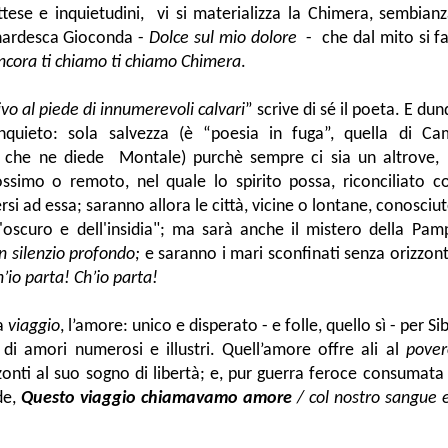
tese e inquietudini, vi si materializza la Chimera, sembian
onardesca Gioconda -
Dolce sul mio dolore
- che dal mito si 
ncora ti chiamo ti chiamo Chimera
.
ivo al piede di innumerevoli calvari
” scrive di sé il poeta. E dun
inquieto: sola salvezza (è “poesia in fuga”, quella di Ca
e che ne diede Montale) purchè sempre ci sia un altrove,
ssimo o remoto, nel quale lo spirito possa, riconciliato co
rsi ad essa; saranno allora le città, vicine o lontane, conosci
l'oscuro e dell'insidia"; ma sarà anche il mistero della Pa
n silenzio profondo;
e saranno i mari sconfinati senza orizzont
’io parta! Ch’io parta!
a
viaggio
, l’amore: unico e disperato - e folle, quello sì - per Si
 di amori numerosi e illustri. Quell’amore offre ali al
pover
zzonti al suo sogno di libertà; e, pur guerra feroce consumata 
de,
Questo viaggio chiamavamo amore
/ col nostro sangue e