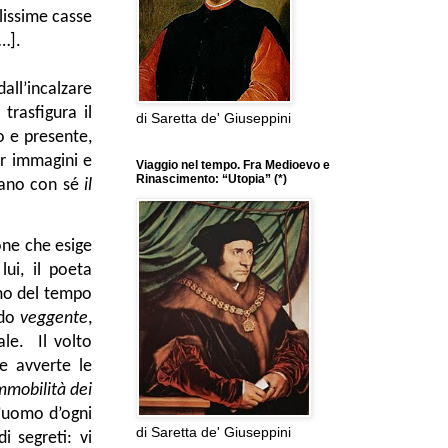
lissime casse
…].
dall’incalzare
trasfigura il
di Saretta de' Giuseppini
o e presente,
er immagini e
Viaggio nel tempo. Fra Medioevo e
Rinascimento: “Utopia” (*)
ecano con sé
il
one che esige
lui, il poeta
o del tempo
ado
veggente
,
ale. Il volto
e avverte le
immobilità dei
l’uomo d’ogni
di Saretta de' Giuseppini
 segreti: vi