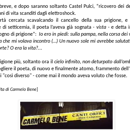
reve, e dopo saranno soltanto Castel Pulci, “ricovero dei de
ni di vita scanditi dagli elettroshock.
ertà cercata scavalcando il cancello della sua prigione, e 
di setticemia, il poeta l’aveva già sognata -
vista
- e detta 
gno di prigione”:
Io ero in piedi: sulla pampa, nella corsa dei v
 che mi volava incontro (…) Un nuovo sole mi avrebbe salutat
rte? O era la vita?...
gione più, soltanto ora il
cielo infinito, non deturpato dall’o
gliere il poeta, di nuovo e finalmente atomo, frammento dell’
ui "così diverso" - come mai il mondo aveva voluto che fosse.
ita di Carmelo Bene
]