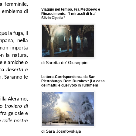
za femminile,
Viaggio nel tempo. Fra Medioevo e
fa emblema di
Rinascimento: “I miracoli di fra'
Silvio Cipolla”
que la fuga, il
mpana, nella
 non importa
n la natura,
ute e amiche o
di Saretta de' Giuseppini
mpa
deserta e
i. Saranno le
Lettera-Corrispondenza da San
Pietroburgo. Dom Durakov* [La casa
dei matti] e quel volo in Turkmeni
billa Aleramo,
o troviero di
fra gelosie e
 colle nostre
di Sara Josefovskaja