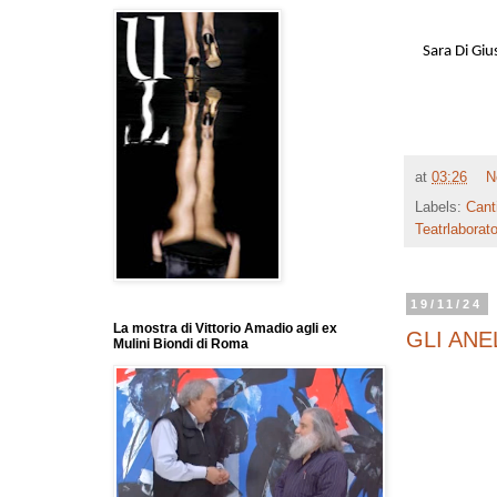
Sara Di Gi
at
03:26
N
Labels:
Canti
Teatrlaborat
19/11/24
La mostra di Vittorio Amadio agli ex
GLI ANE
Mulini Biondi di Roma