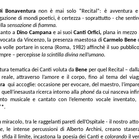
Di Bonaventura
non è mai solo “Recital”: è avventura e
azione di mondi poetici, è certezza - soprattutto - che senti
ella
sensazione di fiamma.
canto a
Dino Campana
e ai suoi
Canti Orfici,
plana in mezzo 
evocata da Vincenzo, la presenza maestosa di
Carmelo Bene
c
volle portare in scena (Roma, 1982) affinchè il suo pubblico
empre – percepisse
la scintilla divina nell’umano.
titura tematica dei Canti voluta da
Bene
per quel Recital – dal
l reale, attraverso l’amore e il corpo, fino al tema del vi
ra
qui accoglie: occasione per evocare, del maestro, l’impar
 quell’inesausta ricerca intorno alla
phoné
da cui nasceva infi
ento musicale e cantato con l’elemento vocale inventato, 
”
*
.
 miracolo, tra le raggelanti pareti dell’Ospitale - il nostro atto
be,
le intense percussioni di Alberto Archini, creano stase
sfida il limite, incastona la poesia dei Canti e
colorando
il ve