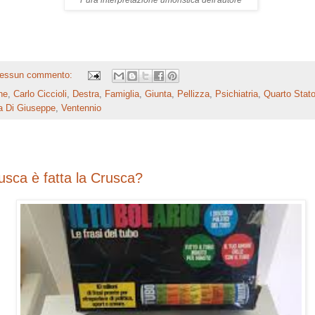
Pura interpretazione umoristica dell'autore
essun commento:
ne
,
Carlo Ciccioli
,
Destra
,
Famiglia
,
Giunta
,
Pellizza
,
Psichiatria
,
Quarto Stat
a Di Giuseppe
,
Ventennio
usca è fatta la Crusca?