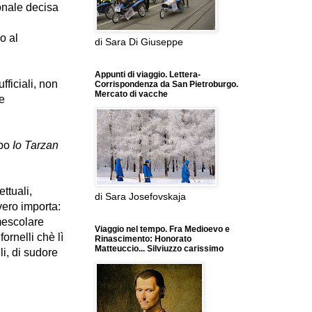
onale decisa
o al
di Sara Di Giuseppe
Appunti di viaggio. Lettera-
fficiali, non
Corrispondenza da San Pietroburgo.
Mercato di vacche
e
ipo
Io Tarzan
ettuali,
di Sara Josefovskaja
vero importa:
 mescolare
Viaggio nel tempo. Fra Medioevo e
ornelli chè lì
Rinascimento: Honorato
Matteuccio... Silviuzzo carissimo
li, di sudore