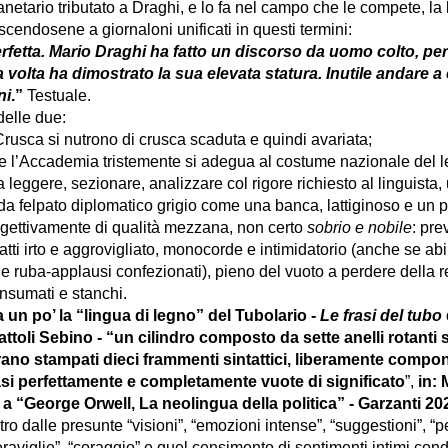
netario tributato a Draghi, e lo fa nel campo che le compete, la 
scendosene a giornaloni unificati in questi termini:
rfetta. Mario Draghi ha fatto un discorso da uomo colto, per
volta ha dimostrato la sua elevata statura. Inutile andare a 
ni
.”
Testuale.
le due:
Crusca si nutrono di crusca scaduta e quindi avariata;
 l’Accademia tristemente si adegua al costume nazionale del l
leggere, sezionare, analizzare col rigore richiesto al linguista, 
da felpato diplomatico grigio come una banca, lattiginoso e un p
gettivamente di qualità mezzana, non certo
sobrio e nobile
: pre
ratti irto e aggrovigliato, monocorde e intimidatorio (anche se ab
 e ruba-applausi confezionati), pieno del vuoto a perdere della re
nsumati e stanchi.
un po’ la “lingua di legno” del Tubolario -
Le frasi del tubo
ttoli Sebino - “un cilindro composto da sette anelli rotant
rano stampati dieci frammenti sintattici, liberamente componi
asi perfettamente e completamente vuote
di significato
”,
in: 
a “George Orwell, La neolingua della politica” - Garzanti 20
alle presunte “visioni”, “emozioni intense”, “suggestioni”, “p
“meraviglie”, “coraggio” e quel censimento di sentimenti intimi condi