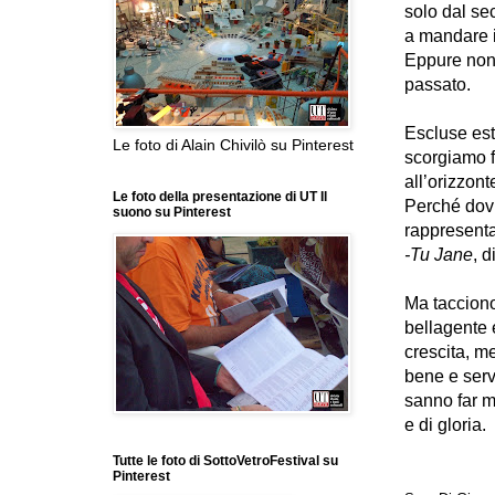
solo dal se
a mandare in
Eppure non 
passato.
Escluse est
Le foto di Alain Chivilò su Pinterest
scorgiamo f
all’orizzont
Le foto della presentazione di UT Il
Perché dovr
suono su Pinterest
rappresenta
-Tu Jane
, d
Ma tacciono 
bellagente 
crescita, m
bene e servi
sanno far me
e di gloria.
Tutte le foto di SottoVetroFestival su
Pinterest