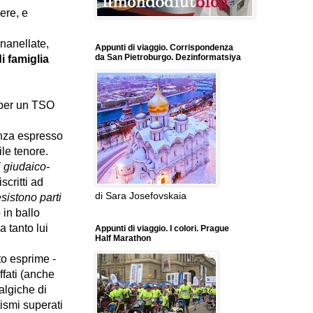
ere, e
inanellate,
Appunti di viaggio. Corrispondenza
da San Pietroburgo. Dezinformatsiya
i famiglia
 per un TSO
nza espresso
ile tenore.
i giudaico-
scritti ad
di Sara Josefovskaia
sistono parti
o in ballo
a tanto lui
Appunti di viaggio. I colori. Prague
Half Marathon
to esprime -
ffati (anche
algiche di
tismi superati