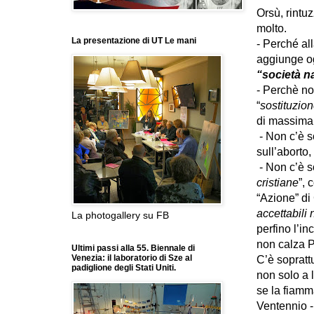
Orsù, rintuz
molto.
La presentazione di UT Le mani
- Perché al
aggiunge og
“società n
- Perchè no
“
sostituzion
di massima
-
Non c’è s
sull’aborto,
-
Non c’è s
cristiane
”, 
“Azione” di
accettabili
La photogallery su FB
perfino l’i
non calza P
Ultimi passi alla 55. Biennale di
Venezia: il laboratorio di Sze al
C’è sopratt
padiglione degli Stati Uniti.
non solo a 
se la fiamm
Ventennio -