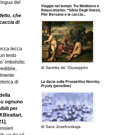
lingua del
Viaggio nel tempo. Tra Medioevo e
Rinascimento: “Silvio Degli Onesti,
Pier Bersano e la caccia...
fetto, che
caccia di
ecca-lecca
un testo
o’ imbolsito;
di Saretta de' Giuseppini
vedibile,
ilmente
torica di
La dacia sulla Prospettiva Nevsky.
Pryuty (pensiline)
della
i su ognuno
bili per
M.Birattari,
21
].
di Sara Josefovskaja
ensieri
ti, va da sé,