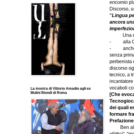
encomio
pla
Discorso, u
“
Lingua pe
ancora una 
imperfezio
Una del
-
alla 
-
anche
senza prima 
perbenista 
discorso og
tecnico, a t
incantatore
vocaboli co
La mostra di Vittorio Amadio agli ex
Mulini Biondi di Roma
[Che evoca 
Tecnogioca
dei quali e
formare fr
Prefazione 
Ben altro d
ellittici”, 