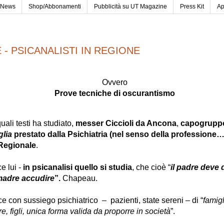
News
Shop/Abbonamenti
Pubblicità su UT Magazine
Press Kit
Ap
- PSICANALISTI IN REGIONE
Ovvero
Prove tecniche di oscurantismo
uali testi ha studiato,
messer Ciccioli da Ancona
,
capogruppo
glia
prestato dalla Psichiatria (nel senso della professione…
Regionale
.
e lui -
in psicanalisi quello si studia
, che cioè “
il padre deve 
 madre accudire
”.
Chapeau.
ce con sussiego psichiatrico – pazienti, state sereni – di “
famigl
, figli, unica forma valida da proporre in società
”.