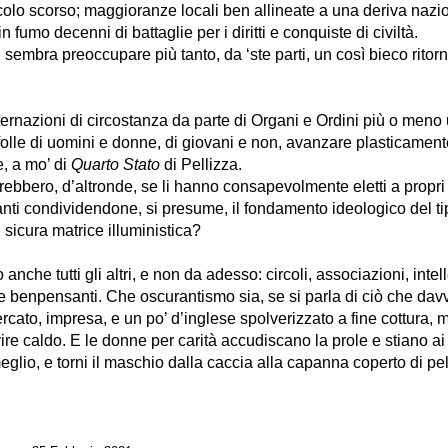
colo scorso; maggioranze locali ben allineate a una deriva nazi
 fumo decenni di battaglie per i diritti e conquiste di civiltà.
sembra preoccupare più tanto, da ‘ste parti, un così bieco ritorn
ernazioni di circostanza da parte di Organi e Ordini più o meno u
olle di uomini e donne, di giovani e non, avanzare plasticament
e, a mo’ di
Quarto Stato
di Pellizza.
ebbero, d’altronde, se li hanno consapevolmente eletti a propri
nti condividendone, si presume, il fondamento ideologico del t
i sicura matrice illuministica?
anche tutti gli altri, e non da adesso: circoli, associazioni, intell
e benpensanti. Che oscurantismo sia, se si parla di ciò che dav
ercato, impresa, e un po’ d’inglese spolverizzato a fine cottura,
re caldo. E le donne per carità accudiscano la prole e stiano ai f
glio, e torni il maschio dalla caccia alla capanna coperto di pel