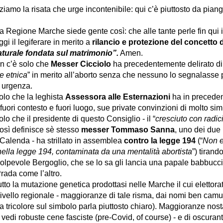
ziamo la risata che urge incontenibile: qui c’è piuttosto da piang
la Regione Marche siede gente così: che alle tante perle fin qui 
gi il legiferare in merito a
rilancio e protezione del concetto d
aturale fondata sul matrimonio”.
Amen.
n c’è solo che
Messer Cicciolo
ha precedentemente delirato di
e etnica
” in merito all’aborto senza che nessuno lo segnalasse
 urgenza.
olo che la leghista
Assessora alle Esternazioni
ha in precede
 fuori contesto e fuori luogo, sue private convinzioni di molto sim
olo che il presidente di questo
Consiglio
- il “
cresciuto con radic
così definisce sè stesso
messer Tommaso Sanna
, uno dei due i
 Calenda - ha strillato in assemblea
contro la legge 194
(“
Non e
 nella legge 194, contaminata da una mentalità abortista
”) tirand
ncolpevole Bergoglio, che se lo sa gli lancia una papale babbucci
rada come l’altro.
utto la mutazione genetica prodottasi nelle Marche il cui elettora
livello regionale - maggioranze di tale risma, dai nomi ben camu
a tricolore sul simbolo parla piuttosto chiaro). Maggioranze nost
 vedi robuste cene fasciste (pre-Covid, of course) - e di oscuran