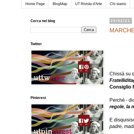
Home Page
BlogMap
UT Rivista d'Arte
Chi siamo
Cerca nel blog
25/02/21
MARCHE 
Twitter
Chissà su q
Fratellidita
Consiglio 
Pinterest
Perché - dic
regole, la
E disquisis
padre, madre