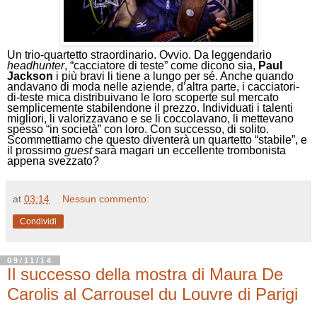
Un trio-quartetto straordinario. Ovvio. Da leggendario
headhunter
, “cacciatore di teste” come dicono sia,
Paul
Jackson
i più bravi li tiene a lungo per sé. Anche quando
andavano di moda nelle aziende, d’altra parte, i cacciatori-
di-teste mica distribuivano le loro scoperte sul mercato
semplicemente stabilendone il prezzo. Individuati i talenti
migliori, li valorizzavano e se li coccolavano, li mettevano
spesso “in società” con loro. Con successo, di solito.
Scommettiamo che questo diventerà un quartetto “stabile”, e
il prossimo
guest
sarà magari un eccellente trombonista
appena svezzato?
at
03:14
Nessun commento:
Condividi
09/11/14
Il successo della mostra di Maura De
Carolis al Carrousel du Louvre di Parigi