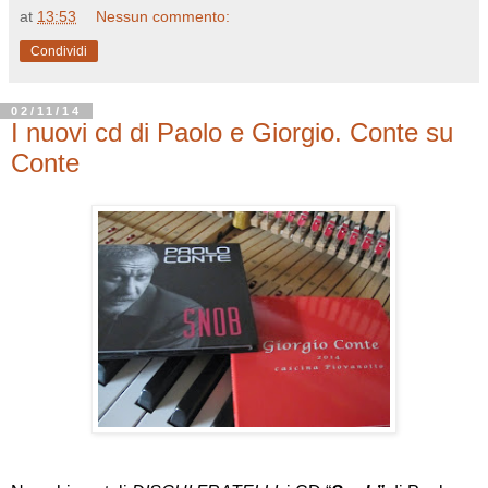
at
13:53
Nessun commento:
Condividi
02/11/14
I nuovi cd di Paolo e Giorgio. Conte su
Conte