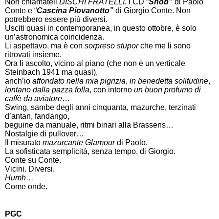
Non chiamateli
DISCHI FRATELLI
, i CD “
Snob”
di Paolo
Conte e “
Cascina Piovanotto”
di Giorgio Conte. Non
potrebbero essere più diversi.
Usciti quasi in contemporanea,
in questo ottobre, è solo
un’astronomica coincidenza.
Li aspettavo, ma è con
sorpreso stupor
che me li sono
ritrovati insieme.
Ora li ascolto, vicino al piano (che non è un verticale
Steinbach 1941 ma quasi),
anch’io
affondato nella mia pigrizia
,
in benedetta solitudine
,
lontano dalla pazza folla
,
con intorno
un buon profumo di
caffè da aviatore
…
Swing, sambe degli anni cinquanta, mazurche, terzinati
d’antan, fandango,
beguine da manuale, ritmi binari alla Brassens…
Nostalgie di pullover…
Il misurato
mazurcante
Glamour
di Paolo.
La sofisticata semplicità, senza tempo, di Giorgio.
Conte su Conte.
Vicini. Diversi.
Humh…
Come onde.
PGC