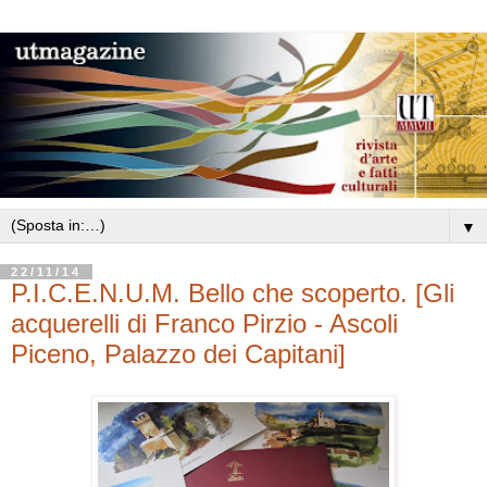
▼
22/11/14
P.I.C.E.N.U.M. Bello che scoperto. [Gli
acquerelli di Franco Pirzio - Ascoli
Piceno, Palazzo dei Capitani]