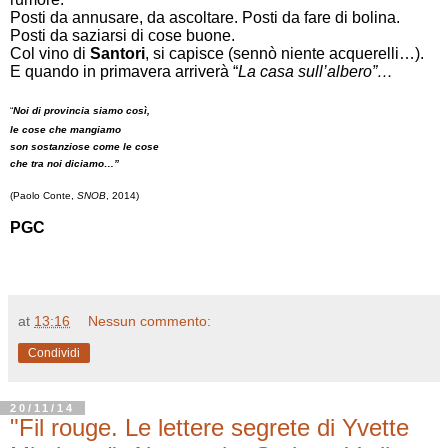
Posti da annusare, da ascoltare. Posti da fare di bolina.
Posti da saziarsi di cose buone.
Col vino di
Santori
, si capisce (sennò niente acquerelli…).
E quando in primavera arriverà “
La casa sull’albero”…
“
Noi di provincia siamo così,
le cose che mangiamo
son sostanziose come le cose
che tra noi diciamo…”
(Paolo Conte,
SNOB
, 2014)
PGC
at
13:16
Nessun commento:
Condividi
20/11/14
"Fil rouge. Le lettere segrete di Yvette