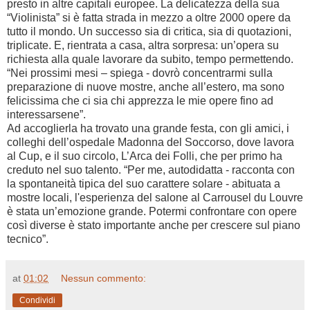
presto in altre capitali europee. La delicatezza della sua
“Violinista” si è fatta strada in mezzo a oltre 2000 opere da
tutto il mondo. Un successo sia di critica, sia di quotazioni,
triplicate. E, rientrata a casa, altra sorpresa: un’opera su
richiesta alla quale lavorare da subito, tempo permettendo.
“Nei prossimi mesi – spiega - dovrò concentrarmi sulla
preparazione di nuove mostre, anche all’estero, ma sono
felicissima che ci sia chi apprezza le mie opere fino ad
interessarsene”.
Ad accoglierla ha trovato una grande festa, con gli amici, i
colleghi dell’ospedale Madonna del Soccorso, dove lavora
al Cup, e il suo circolo, L’Arca dei Folli, che per primo ha
creduto nel suo talento. “Per me, autodidatta - racconta con
la spontaneità tipica del suo carattere solare - abituata a
mostre locali, l'esperienza del salone al Carrousel du Louvre
è stata un’emozione grande. Potermi confrontare con opere
così diverse è stato importante anche per crescere sul piano
tecnico”.
at
01:02
Nessun commento:
Condividi