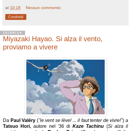
at
10:18
Nessun commento:
Condividi
15/09/14
Miyazaki Hayao. Si alza il vento,
proviamo a vivere
Da
Paul Valéry
(
"le vent se lève! ... il faut tenter de vivre!"
) a
Tatsuo Hori,
autore nel '36 di
Kaze Tachinu
(
Si alza il