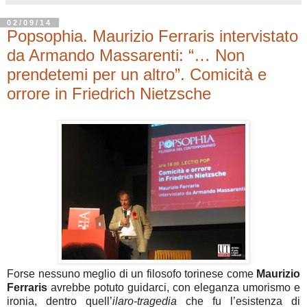
02/09/14
Popsophia. Maurizio Ferraris intervistato
da Armando Massarenti: “… Non
prendetemi per un altro”. Comicità e
orrore in Friedrich Nietzsche
Forse nessuno meglio di un filosofo torinese come
Maurizio
Ferraris
avrebbe potuto guidarci, con eleganza umorismo e
ironia, dentro quell’
ilaro-tragedia
che fu l’esistenza di