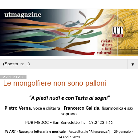
▼
27/02/23
Le mongolfiere non sono palloni
“A piedi nudi e con Testa ai sogni”
Pietro Verna
,
Francesco Galizia
,
voce e chitarra
fisarmonica e sax
soprano
PUB MEDOC – San Benedetto Tr. 19.2.’23
h22
IN ART
-
Rassegna letteraria e musicale
[Ass.culturale
“Rinascenza”
] 29 gennaio –
14 aprile 2023