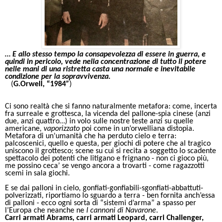
… E allo stesso tempo la consapevolezza di essere in guerra, e
quindi in pericolo, vede nella concentrazione di tutto il potere
nelle mani di una ristretta casta una normale e inevitabile
condizione per la sopravvivenza.
(
G.Orwell,
“1984
”
)
Ci sono realtà che si fanno naturalmente metafora: come, incerta
fra surreale e grottesca, la vicenda del pallone-spia cinese (anzi
due, anzi quattro…) in volo sulle nostre teste anzi su quelle
americane,
vaporizzato
poi come in un’orwelliana distopia.
Metafora di un’umanità che ha perduto cielo e terra:
palcoscenici, quello e questa, per giochi di potere che al tragico
uniscono il grottesco; scene su cui si recita a soggetto lo scadente
spettacolo dei potenti che litigano e frignano - non ci gioco più,
me possino ceca’ se vengo ancora a trovarti - come ragazzotti
scemi in sala giochi.
E se dai palloni in cielo, gonfiati-gonfiabili-sgonfiati-abbattuti-
polverizzati, riportiamo lo sguardo a terra - ben fornita anch’essa
di palloni - ecco ogni sorta di “sistemi d’arma” a spasso per
l’Europa che neanche ne
I cannoni di Navarone
.
Carri armati Abrams, carri armati Leopard, carri Challenger,