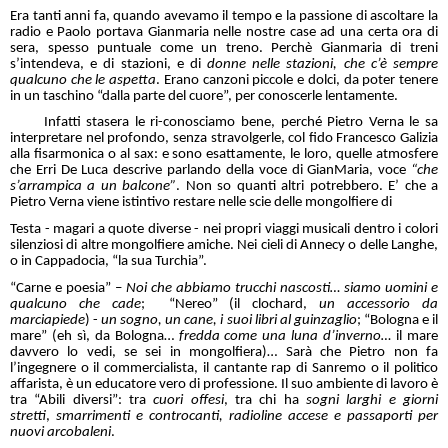
Era tanti anni fa, quando avevamo il tempo e la passione di ascoltare la
radio e Paolo portava Gianmaria nelle nostre case ad una certa ora di
sera, spesso puntuale come un treno. Perchè Gianmaria di treni
s’intendeva, e di stazioni, e di
donne nelle stazioni, che c’è sempre
qualcuno che le aspetta
. Erano canzoni piccole e dolci, da poter tenere
in un taschino “dalla parte del cuore”, per conoscerle lentamente.
Infatti stasera le ri-conosciamo bene, perché Pietro Verna le sa
interpretare nel profondo, senza stravolgerle, col fido Francesco Galizia
alla fisarmonica o al sax: e sono esattamente, le loro, quelle atmosfere
che Erri De Luca descrive parlando della voce di GianMaria, voce
“che
s’arrampica a un balcone”
. Non so quanti altri potrebbero. E’ che a
Pietro Verna viene istintivo restare nelle scie delle mongolfiere di
Testa - magari a quote diverse - nei propri viaggi musicali dentro i colori
silenziosi di altre mongolfiere amiche. Nei cieli di Annecy o delle Langhe,
o in Cappadocia, “la sua Turchia”.
“Carne e poesia” –
Noi che abbiamo trucchi nascosti… siamo uomini e
qualcuno che cade
; “Nereo” (il clochard,
un accessorio da
marciapiede
) -
un sogno, un cane, i suoi libri al guinzaglio
; “Bologna e il
mare” (eh sì, da Bologna…
fredda come una luna d’inverno…
il mare
davvero lo vedi, se sei in mongolfiera)… Sarà che Pietro non fa
l’ingegnere o il commercialista, il cantante rap di Sanremo o il politico
affarista, è un educatore vero di professione. Il suo ambiente di lavoro è
tra “Abili diversi”: tra
cuori offesi
, tra chi ha
sogni larghi e giorni
stretti
,
smarrimenti e controcanti, radioline accese e passaporti per
nuovi arcobaleni
.