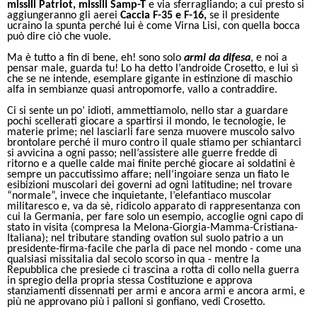
missili Patriot, missili Samp-T
e via sferragliando; a cui presto si
aggiungeranno gli aerei
Caccia F-35 e F-16,
se il presidente
ucraino la spunta perché lui è come Virna Lisi, con quella bocca
può dire ciò che vuole.
Ma è tutto a fin di bene, eh! sono solo
armi
da difesa
, e noi a
pensar male, guarda tu! Lo ha detto l’androide Crosetto, e lui sì
che se ne intende, esemplare gigante in estinzione di maschio
alfa in sembianze quasi antropomorfe, vallo a contraddire.
Ci si sente un po’ idioti, ammettiamolo, nello star a guardare
pochi scellerati giocare a spartirsi il mondo, le tecnologie, le
materie prime; nel lasciarli fare senza muovere muscolo salvo
brontolare perché il muro contro il quale stiamo per schiantarci
si avvicina a ogni passo; nell’assistere alle guerre fredde di
ritorno e a quelle calde mai finite perché giocare ai soldatini è
sempre un paccutissimo affare; nell’ingoiare senza un fiato le
esibizioni muscolari dei governi ad ogni latitudine; nel trovare
“normale”, invece che inquietante, l’elefantiaco muscolar
militaresco e, va da sè, ridicolo apparato di rappresentanza con
cui la Germania, per fare solo un esempio, accoglie ogni capo di
stato in visita (compresa la Melona-Giorgia-Mamma-Cristiana-
Italiana); nel tributare standing ovation sul suolo patrio a un
presidente-firma-facile che parla di pace nel mondo - come una
qualsiasi missitalia dal secolo scorso in qua - mentre la
Repubblica che presiede ci trascina a rotta di collo nella guerra
in spregio della propria stessa Costituzione e approva
stanziamenti dissennati per armi e ancora armi e ancora armi, e
più ne approvano più i palloni si gonfiano, vedi Crosetto.