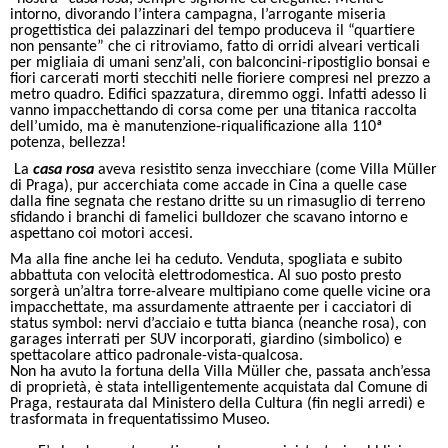
intorno, divorando l’intera campagna, l’arrogante miseria
progettistica dei palazzinari del tempo produceva il “quartiere
non pensante” che ci ritroviamo, fatto di orridi alveari verticali
per migliaia di umani senz’ali, con balconcini-ripostiglio bonsai e
fiori carcerati morti stecchiti nelle fioriere compresi nel prezzo a
metro quadro. Edifici spazzatura, diremmo oggi. Infatti adesso li
vanno impacchettando di corsa come per una titanica raccolta
dell’umido, ma è manutenzione-riqualificazione alla 110ª
potenza, bellezza!
La
casa rosa
aveva resistito senza invecchiare (come Villa Müller
di Praga), pur accerchiata come accade in Cina a quelle case
dalla fine segnata che restano dritte su un rimasuglio di terreno
sfidando i branchi di famelici bulldozer che scavano intorno e
aspettano coi motori accesi.
Ma alla fine anche lei ha ceduto. Venduta, spogliata e subito
abbattuta con velocità elettrodomestica. Al suo posto presto
sorgerà un’altra torre-alveare multipiano come quelle vicine ora
impacchettate, ma assurdamente attraente per i cacciatori di
status symbol: nervi d’acciaio e tutta bianca (neanche rosa), con
garages interrati per SUV incorporati, giardino (simbolico) e
spettacolare attico padronale-vista-qualcosa.
Non ha avuto la fortuna della Villa Müller che, passata anch’essa
di proprietà, è stata intelligentemente acquistata dal Comune di
Praga, restaurata dal Ministero della Cultura (fin negli arredi) e
trasformata in frequentatissimo Museo.