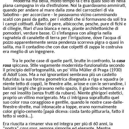
Moderna ma bella, molto tempo fa c’era quasi solo lei nella
piana campagna in via d’estinzione. Noi la guardavamo ammirati,
quando per andare al mare dalla zona dei carrozzieri di via
Sabotino - per accorciare - le passavamo vicino camminando
scalzi con passi da gatto, per i viottoli che si formavano da soli tra
i campi coltivati. Alberi di pere, albicocche, pesche, pure di fichi e
di ciliegie, filari d’uva bianca e nera, piante architettoniche di
pomodori, verdure basse. Ci s’infangava con allegria nella
ragnatela di canalette di terra per l’irrigazione, dove l’acqua di
pozzo apparentemente senza pendenza scorreva pigra o quasi in
salita, ma il contadino che con due colpetti di zappa le costruiva
era meglio di un ingegnere.
Tra le poche case di quelle parti, brutte in confronto, la
casa
rosa
spiccava. Stile vagamente modernista-funzionalista secondo
il principio dell’ortogonalità, un po’ Villa Müller di Praga (1930)
di Adolf Loos. Ma a noi ignorantoni sembrava più un castello
futurista: la sua forma geometrica disegnata a riga e squadra (e
niente tetto di coppi), le finestre alte, ariose e con le serrandine, i
balconi larghi che giravano nello spazio, il giardino schematico e
per noi insolito (senza frutti da rubare). Niente ghirigori estetici,
proprio un villino morigerato. Ma ci intrigava soprattutto quel
suo color rosa coraggioso e gentile, quando le nostre case-dalle-
finestre-strette, mal intonacate a toppe, erano normalmente
color grigio-cemento [papà diceva: costa tanto pitturarla, fatto il
tetto si vedrà…].
Era riuscita a rimaner viva ed integra per più di 60 anni, la
“nostra”
casa rosa
, sempre signorile ed elegante. Mentre