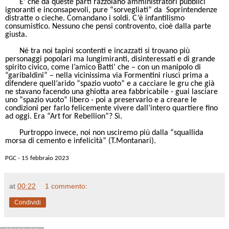
E’ che da queste parti razzolano amministratori pubblici
ignoranti e inconsapevoli, pure “sorvegliati” da Soprintendenze
distratte o cieche. Comandano i soldi. C’è infantilismo
consumistico. Nessuno che pensi controvento, cioè dalla parte
giusta.
Né tra noi tapini scontenti e incazzati si trovano più
personaggi popolari ma lungimiranti, disinteressati e di grande
spirito civico, come l’amico Batti’ che – con un manipolo di
“garibaldini” – nella vicinissima via Formentini riuscì prima a
difendere quell’arido “spazio vuoto” e a cacciare le gru che già
ne stavano facendo una ghiotta area fabbricabile - guai lasciare
uno “spazio vuoto” libero - poi a preservarlo e a creare le
condizioni per farlo felicemente vivere dall’intero quartiere fino
ad oggi. Era “Art for Rebellion”? Sì.
Purtroppo invece, noi non usciremo più dalla “squallida
morsa di cemento e infelicità” (T.Montanari).
PGC - 15 febbraio 2023
at
00:22
1 commento:
Condividi