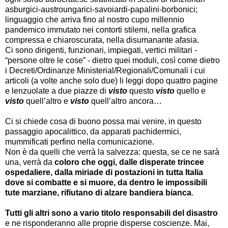
asburgici-austroungarici-savoiardi-papalini-borbonici;
linguaggio che arriva fino al nostro cupo millennio
pandemico immutato nei contorti stilemi, nella grafica
compressa e chiaroscurata, nella disumanante afasia.
Ci sono dirigenti, funzionari, impiegati, vertici militari -
“persone oltre le cose” - dietro quei moduli, così come dietro
i Decreti/Ordinanze Ministerial/Regionali/Comunali i cui
articoli (a volte anche solo due) li leggi dopo quattro pagine
e lenzuolate a due piazze di
visto
questo
visto
quello e
visto
quell’altro e
visto
quell’altro ancora…
Ci si chiede cosa di buono possa mai venire, in questo
passaggio apocalittico, da apparati pachidermici,
mummificati perfino nella comunicazione.
Non è da quelli che verrà la salvezza: questa, se ce ne sarà
una, verrà da
coloro che oggi, dalle
disperate trincee
ospedaliere, dalla miriade di postazioni in tutta Italia
dove si combatte e si muore, da dentro le impossibili
tute marziane, rifiutano di alzare bandiera bianca
.
Tutti gli altri sono a vario titolo responsabili del disastro
e ne risponderanno alle proprie disperse coscienze. Mai,