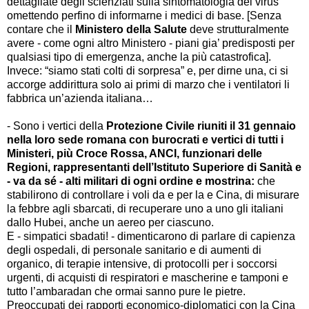
dettagliate degli scienziati sulla sintomatologia del virus
omettendo perfino di informarne i medici di base. [Senza
contare che il
Ministero della Salute
deve strutturalmente
avere - come ogni altro Ministero - piani gia’ predisposti per
qualsiasi tipo di emergenza, anche la più catastrofica].
Invece: “siamo stati colti di sorpresa” e, per dirne una, ci si
accorge addirittura solo ai primi di marzo che i ventilatori li
fabbrica un’azienda italiana…
- Sono i vertici della
Protezione Civile
riuniti il 31 gennaio
nella loro sede romana con
burocrati e vertici di
tutti i
Ministeri, più Croce Rossa, ANCI, funzionari delle
Regioni, rappresentanti dell’Istituto Superiore di Sanità e
- va da sé - alti militari
di ogni ordine e mostrina:
che
stabilirono di controllare i voli da e per la e Cina, di misurare
la febbre agli sbarcati, di recuperare uno a uno gli italiani
dallo Hubei, anche un aereo per ciascuno.
E - simpatici sbadati! - dimenticarono di parlare di capienza
degli ospedali, di personale sanitario e di aumenti di
organico, di terapie intensive, di protocolli per i soccorsi
urgenti, di acquisti di respiratori e mascherine e tamponi e
tutto l’ambaradan che ormai sanno pure le pietre.
Preoccupati dei rapporti economico-diplomatici con la Cina