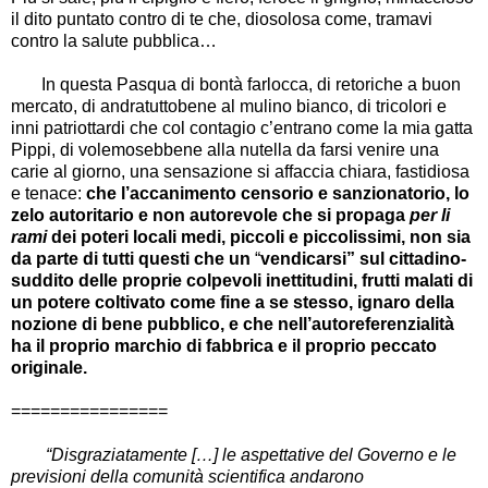
il dito puntato contro di te che, diosolosa come, tramavi
contro la salute pubblica…
In questa Pasqua di bontà farlocca, di retoriche a buon
mercato, di andratuttobene al mulino bianco, di tricolori e
inni patriottardi che col contagio c’entrano come la mia gatta
Pippi, di volemosebbene alla nutella da farsi venire una
carie al giorno, una sensazione si affaccia chiara, fastidiosa
e tenace:
che l’accanimento censorio e sanzionatorio, lo
zelo autoritario e non autorevole che si propaga
per li
rami
dei poteri locali medi, piccoli e piccolissimi, non sia
da parte di tutti questi
che un
“
vendicarsi” sul cittadino-
suddito delle proprie colpevoli inettitudini, frutti malati di
un potere coltivato come fine a se stesso, ignaro della
nozione di bene pubblico, e che nell’autoreferenzialità
ha il proprio marchio di fabbrica e il proprio peccato
originale.
================
“Disgraziatamente […] le aspettative del Governo e le
previsioni della comunità scientifica andarono