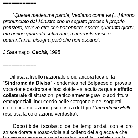
============
“
Queste medesime parole, Vediamo come va […] furono
pronunciate dal Ministro che in seguito precisò il proprio
pensiero, Volevo dire che potrebbero essere quaranta giorni,
ma anche quaranta settimane, o quaranta mesi, o
quarant’anni, bisogna però che non escano
”.
J.Saramago,
Cecità
, 1995
============
Diffusa a livello nazionale e più ancora locale, la
“
Sindrome da Divisa” -
endemica nel Belpaese di provata
vocazione destrorsa e fascistoide - si acutizza quale
effetto
collaterale
di situazioni particolarmente gravi o addirittura
emergenziali, inducendo nelle categorie e nei soggetti
colpiti una
mutazione psicofisica del tipo
L’incredibile Hulk
(esclusa la colorazione verdastra).
Dopo i bidelli scolastici dei bei tempi andati, con le loro
strisce dorate e rosso-viola sul colletto della giacca e che