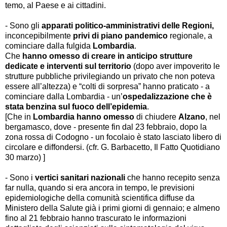
temo, al Paese e ai cittadini.
- Sono gli
apparati politico-amministrativi delle Regioni,
inconcepibilmente
privi di piano pandemico
regionale, a
cominciare dalla fulgida
Lombardia
.
Che
hanno omesso
di creare in anticipo strutture
dedicate e interventi sul territorio
(dopo aver impoverito le
strutture pubbliche privilegiando un privato che non poteva
essere all’altezza) e “colti di sorpresa” hanno praticato - a
cominciare dalla Lombardia - un’
ospedalizzazione che è
stata benzina sul fuoco dell’epidemia
.
[Che in
Lombardia
hanno omesso
di chiudere
Alzano
, nel
bergamasco, dove - presente fin dal 23 febbraio, dopo la
zona rossa di Codogno - un focolaio è stato lasciato libero di
circolare e diffondersi. (cfr. G. Barbacetto, Il Fatto Quotidiano
30 marzo) ]
- Sono i
vertici sanitari nazionali
che hanno recepito senza
far nulla, quando si era ancora in tempo, le previsioni
epidemiologiche della comunità scientifica diffuse da
Ministero della Salute già i primi giorni di gennaio; e almeno
fino al 21 febbraio hanno trascurato le informazioni