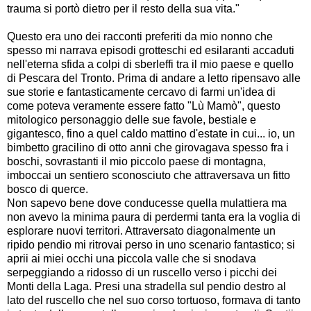
trauma si portò dietro per il resto della sua vita."
Questo era uno dei racconti preferiti da mio nonno che
spesso mi narrava episodi grotteschi ed esilaranti accaduti
nell'eterna sfida a colpi di sberleffi tra il mio paese e quello
di Pescara del Tronto. Prima di andare a letto ripensavo alle
sue storie e fantasticamente cercavo di farmi un'idea di
come poteva veramente essere fatto "Lù Mamò", questo
mitologico personaggio delle sue favole, bestiale e
gigantesco, fino a quel caldo mattino d'estate in cui... io, un
bimbetto gracilino di otto anni che girovagava spesso fra i
boschi, sovrastanti il mio piccolo paese di montagna,
imboccai un sentiero sconosciuto che attraversava un fitto
bosco di querce.
Non sapevo bene dove conducesse quella mulattiera ma
non avevo la minima paura di perdermi tanta era la voglia di
esplorare nuovi territori. Attraversato diagonalmente un
ripido pendio mi ritrovai perso in uno scenario fantastico; si
aprii ai miei occhi una piccola valle che si snodava
serpeggiando a ridosso di un ruscello verso i picchi dei
Monti della Laga. Presi una stradella sul pendio destro al
lato del ruscello che nel suo corso tortuoso, formava di tanto