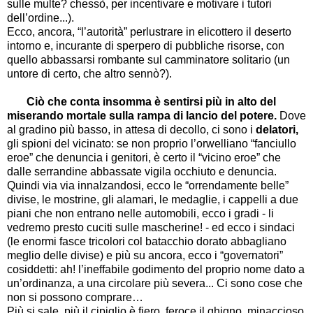
sulle multe? chessò, per incentivare e motivare i tutori
dell’ordine...).
Ecco, ancora, “l’autorità” perlustrare
in elicottero il deserto
intorno e, incurante di sperpero di pubbliche risorse, con
quello abbassarsi rombante sul camminatore solitario (un
untore di certo, che altro sennò?).
Ciò che conta insomma è sentirsi più in alto del
miserando mortale sulla rampa di lancio del potere.
Dove
al gradino più basso, in attesa di decollo, ci sono i
delatori,
gli spioni del vicinato: se non proprio l’orwelliano “fanciullo
eroe” che denuncia i genitori, è certo il “vicino eroe” che
dalle serrandine abbassate vigila occhiuto e denuncia.
Quindi via via innalzandosi, ecco le “orrendamente belle”
divise, le mostrine, gli alamari, le medaglie, i cappelli a due
piani che non entrano nelle automobili, ecco i gradi - li
vedremo presto cuciti sulle mascherine! - ed ecco i sindaci
(le enormi fasce tricolori col batacchio dorato abbagliano
meglio delle divise) e più su ancora, ecco i “governatori”
cosiddetti: ah! l’ineffabile godimento del proprio nome dato a
un’ordinanza, a una circolare più severa... Ci sono cose che
non si possono comprare…
Più si sale, più il cipiglio è fiero, feroce il ghigno, minaccioso