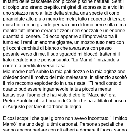
in tanto delle cascatelle con piccole piscine naturali. Sentii
di colpo uno strano crepitio, mi girai di soprassalto e vidi in
uno spiazzo nero al lato della strada, una specie di cono
piramidale alto più o meno tre metri, tutto ricoperto di terra e
muschio con un grande pennacchio di fumo nero sulla cima
mentre tutt'intorno c'erano tizzoni neri spezzati e un'enorme
quantità di cenere. Ed ecco apparire all'improvviso tra il
fumo ed i rami un'enorme gigante, un mostro tutto nero con
gli occhi cerchiati di bianco che avanzava con passo
pesante verso di me. Il suo sguardò mi bloccò, trattenni il
fiato deglutendo e pensai subito: "Lu Mamò!" iniziando a
correre a perdifiato verso casa.
Mia madre notò subito la mia pallidezza e la mia agitazione
chiedendomi il motivo del mio malessere. In silenzio ascoltò
il mio racconto esplodendo in una risata: "Ti rendi conto di
quanto può essere ingannevole la tua piccola mente
fantasiosa, l'uomo che hai visto dietro le "Macchie" era
Pietro Santolini il carbonaio di Colle che ha affittato il bosco
di Augusto per fare il carbone di legna.
E così scoprii che quel giorno non avevo incontrato "il mitico
Mamò" ma uno degli ultimi carbonai. Persone speciali che
sanno ancora parlare con gli alberi e domare il fuoco, sanno