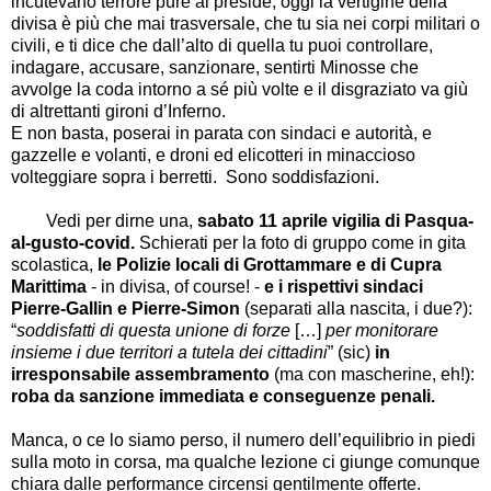
incutevano terrore pure al preside, oggi la vertigine della
divisa è più che mai trasversale, che tu sia nei corpi militari o
civili, e ti dice che dall’alto di quella tu puoi controllare,
indagare, accusare, sanzionare, sentirti Minosse che
avvolge la coda intorno a sé più volte e il disgraziato va giù
di altrettanti gironi d’Inferno.
E non basta, poserai in parata con sindaci e autorità, e
gazzelle e volanti, e droni ed elicotteri in minaccioso
volteggiare sopra i berretti.
Sono soddisfazioni.
Vedi per dirne una,
sabato
11 aprile vigilia di Pasqua-
al-gusto-covid.
Schierati per la foto di gruppo come in gita
scolastica,
le Polizie locali di Grottammare e di Cupra
Marittima
- in divisa, of course! -
e i rispettivi sindaci
Pierre-Gallin e Pierre-Simon
(separati alla nascita, i due?):
“
soddisfatti di questa unione di forze
[…]
per monitorare
insieme i due territori a tutela dei cittadini
” (sic)
in
irresponsabile assembramento
(ma con mascherine, eh!):
roba da sanzione immediata
e conseguenze penali.
Manca, o ce lo siamo perso, il numero dell’equilibrio in piedi
sulla moto in corsa, ma qualche lezione ci giunge comunque
chiara dalle performance circensi gentilmente offerte.