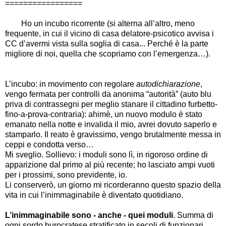
=================
Ho un incubo ricorrente (si alterna all’altro, meno
frequente, in cui il vicino di casa delatore-psicotico avvisa i
CC d’avermi vista sulla soglia di casa... Perché è la parte
migliore di noi, quella che scopriamo con l’emergenza…).
L’incubo: in movimento con regolare
autodichiarazione
,
vengo fermata per controlli da anonima “autorità” (auto blu
priva di contrassegni per meglio stanare il cittadino furbetto-
fino-a-prova-contraria): ahimè, un nuovo modulo è stato
emanato nella notte e invalida il mio, avrei dovuto saperlo e
stamparlo. Il reato è gravissimo, vengo brutalmente messa in
ceppi e condotta verso…
Mi sveglio. Sollievo: i moduli sono lì, in rigoroso ordine di
apparizione dal primo al più recente; ho lasciato ampi vuoti
per i prossimi, sono previdente, io.
Li conserverò, un giorno mi ricorderanno questo spazio della
vita in cui l’inimmaginabile è diventato quotidiano.
L’inimmaginabile sono - anche - quei moduli
. Summa di
ogni sordo burocratese stratificato in secoli di funzionari