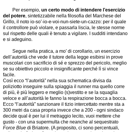
Per esempio,
un certo modo di intendere l’esercizio
del potere
, sintetizzabile nella filosofia del Marchese del
Grillo, il noto io-so’-io-e-voi-nun-siete-un-cazzo: per il quale
il controllore può violare, e passarla liscia, le stesse norme
sul rispetto delle quali è tenuto a vigilare. I sudditi intendano
e si adeguino.
Segue nella pratica, a mo’ di corollario, un esercizio
dell’autorità che vede il tutore della legge esibirsi in prove
muscolari con sacrificio di sé e sprezzo del pericolo, meglio
se su obiettivo piccolo e insignificante perché lì si vince
facile.
Così ecco “l’autorità” nella sua schematica divisa da
poliziotto inseguire sulla spiaggia il runner ma quello corre
di più, è più leggero e meglio (s)vestito e se la squaglia
veloce e all’autorità le fanno la respirazione bocca a bocca.
Ecco “l’autorità” sanzionare il tizio intercettato mentre sta a
300 metri da casa propria invece che a 200 - ogni sindaco
decide qual è per lui il metraggio lecito, vuoi mettere che
gusto - con una supermulta che neanche al sequestrato
Force Blue
di Briatore. (A proposito, ci sono percentuali,