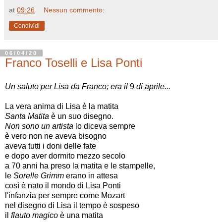
at
09:26
Nessun commento:
Condividi
06/04/20
Franco Toselli e Lisa Ponti
Un saluto per Lisa da Franco; era
il
9
di
aprile...
La vera anima di Lisa
è
la matita
Santa Matita
è un suo disegno.
Non sono un artista
lo diceva sempre
è vero non ne aveva bisogno
aveva tutti i doni delle fate
e dopo aver dormito mezzo secolo
a 70 anni ha preso la matita e le stampelle,
le
Sorelle Grimm
erano in attesa
così
è
nato
il
mondo di Lisa Ponti
l'infanzia per sempre come Mozart
nel disegno di Lisa
il
tempo è sospeso
il
flauto magico
è
una matita