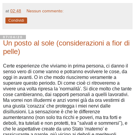
at
02:48
Nessun commento:
Condividi
07/04/20
Un posto al sole (considerazioni a fior di
pelle)
Certe esperienze che viviamo in prima persona, ci danno il
senso vero di come vanno e potranno evolvere le cose, da
oggi in avanti. O in che modo riusciremo veramente a
superare questo periodo. Di come cioè ci ritroveremo a
vivere una volta ripresa la 'normalità'. Si dice molto che tante
cose cambieranno, dai rapporti personali a quelli lavorativi.
Ma vorrei non illudermi e anzi vorrei già da ora vestirmi di
una giusta 'coraz
za' che protegga i miei nervi dalle
disillusioni. La sensazione è che le differenze
aumenteranno (non solo tra ricchi e poveri, ma tra forti e
deboli, tra tutelati e non protetti, tra "salvati e sommersi"), e
che le aspettative create da uno Stato 'materno' e
rassicurante a parole, più vicino ai deboli e meritevoli,