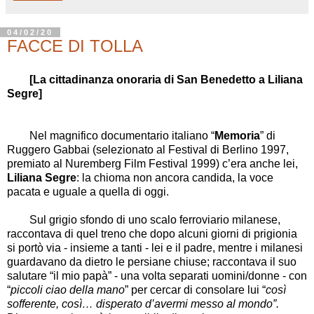
04/02/20
FACCE DI TOLLA
[La cittadinanza onoraria di San Benedetto a Liliana
Segre]
Nel magnifico documentario italiano “
Memoria
” di
Ruggero Gabbai (selezionato al Festival di Berlino 1997,
premiato al
Nuremberg Film Festival 1999) c’era anche lei,
Liliana Segre
: la chioma non ancora candida, la voce
pacata e uguale a quella di oggi.
Sul grigio sfondo di uno scalo ferroviario milanese,
raccontava di quel treno che dopo alcuni giorni di prigionia
si portò via - insieme a tanti - lei e il padre, mentre i milanesi
guardavano da dietro le persiane chiuse; raccontava il suo
salutare “il mio papà” - una volta separati uomini/donne - con
“
piccoli ciao della mano
” per cercar di consolare lui “
così
sofferente, così… disperato d’avermi messo al mondo”.