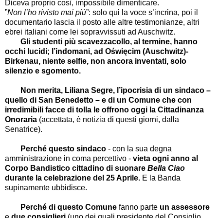
Diceva proprio così, impossibile dimenticare.
”
Non l’ho rivisto mai più
”: solo qui la voce s’incrina, poi il
documentario lascia il posto alle altre testimonianze, altri
ebrei italiani come lei sopravvissuti ad Auschwitz.
Gli studenti più scavezzacollo, al termine, hanno
occhi lucidi; l’indomani, ad Oświęcim (Auschwitz)-
Birkenau, niente selfie, non ancora inventati, solo
silenzio e sgomento.
Non merita, Liliana Segre, l’ipocrisia di un sindaco –
quello di San Benedetto – e di un Comune che con
irredimibili facce di tolla le offrono oggi la Cittadinanza
Onoraria
(accettata, è notizia di questi giorni, dalla
Senatrice).
Perché questo sindaco
- con la sua degna
amministrazione in coma percettivo -
vieta ogni anno al
Corpo Bandistico cittadino di suonare
Bella Ciao
durante la celebrazione del 25 Aprile.
E la Banda
supinamente ubbidisce.
Perché di questo Comune
fanno parte
un assessore
e
due consiglieri
(uno dei quali presidente del Consiglio