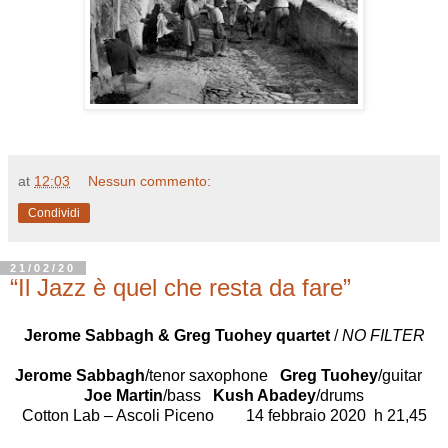
at
12:03
Nessun commento:
Condividi
21/02/20
“Il Jazz è quel che resta da fare”
Jerome Sabbagh & Greg Tuohey quartet
/
NO FILTER
Jerome Sabbagh
/tenor saxophone
Greg Tuohey
/guitar
Joe Martin
/bass
Kush Abadey
/drums
Cotton Lab – Ascoli Piceno 14 febbraio 2020 h 21,45