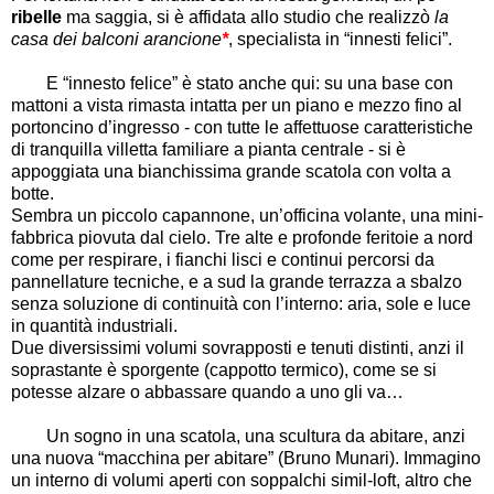
ribelle
ma saggia, si è affidata allo studio che realizzò
la
casa dei balconi arancione
*
, specialista in “innesti felici”.
E “innesto felice” è stato anche qui: su una base con
mattoni a vista rimasta intatta per un piano e mezzo fino al
portoncino d’ingresso - con tutte le affettuose caratteristiche
di tranquilla villetta familiare a pianta centrale - si è
appoggiata una bianchissima grande scatola con volta a
botte.
Sembra un piccolo capannone, un’officina volante, una mini-
fabbrica piovuta dal cielo. Tre alte e profonde feritoie a nord
come per respirare, i fianchi lisci e continui percorsi da
pannellature tecniche, e a sud la grande terrazza a sbalzo
senza soluzione di continuità con l’interno: aria, sole e luce
in quantità industriali.
Due diversissimi volumi sovrapposti e tenuti distinti, anzi il
soprastante è sporgente (cappotto termico), come se si
potesse alzare o abbassare quando a uno gli va…
Un sogno in una scatola, una scultura da abitare, anzi
una nuova “macchina per abitare” (Bruno Munari). Immagino
un interno di volumi aperti con soppalchi simil-loft, altro che