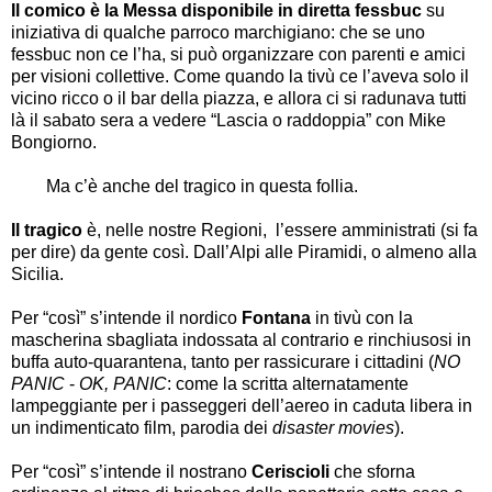
Il comico è la Messa disponibile in diretta fessbuc
su
iniziativa di qualche parroco marchigiano: che se uno
fessbuc non ce l
’
ha, si può organizzare con parenti e amici
per visioni collettive. Come quando la tivù ce l
’
aveva solo il
vicino ricco o il bar della piazza, e allora ci si radunava tutti
là il sabato sera a vedere
“
Lascia o raddoppia
”
con Mike
Bongiorno.
Ma c
’
è anche del tragico in questa follia.
Il tragico
è, nelle nostre Regioni, l
’
essere amministrati (si fa
per dire) da gente così. Dall
’
Alpi alle Piramidi, o almeno alla
Sicilia.
Per
“
così
”
s
’
intende il nordico
Fontana
in tivù con la
mascherina sbagliata indossata al contrario e rinchiusosi in
buffa auto-quarantena, tanto per rassicurare i cittadini (
NO
PANIC
-
OK, PANIC
: come la scritta alternatamente
lampeggiante per i passeggeri dell
’
aereo in caduta libera in
un indimenticato film, parodia dei
disaster movies
).
Per
“
così
”
s
’
intende il nostrano
Ceriscioli
che sforna