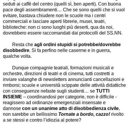
seduti ai caffè del centro (quelli sì, ben aperti). Con buona
pace degli assembramenti
…
Che se sono quelli che si vuol
evitare, bastava chiudere non le scuole ma i centri
commerciali e lasciare aperti librerie, musei, teatri,
biblioteche: non ci sono luoghi più deserti, qua da noi,
dovrebbero essere raccomandati dai protocolli del SS.NN.
Resta che
agli ordini stupidi si potrebbe/dovrebbe
disobbedire
. Si fa perfino nelle caserme e in guerra,
qualche volta.
Dunque compagnie teatrali, formazioni musicali e
orchestre, direzioni di teatri e di cinema, tutti costretti a
inviare valanghe di newsletters annuncianti cancellazioni e
rimborsi; scuole e università scippate delle attività didattiche
con conseguenze nefaste sugli studenti
…
se
TUTTI
INSIEME
–
coordinandosi per categorie, non è difficile -
reagissero ad ordinanze emergenziali insensate e
dannose
con un unanime atto di disobbedienza civile
,
non sarebbe un bellissimo
Tornate a bordo, cazzo!
rivolto
a se stessi e contro l
’
idiozia al potere?