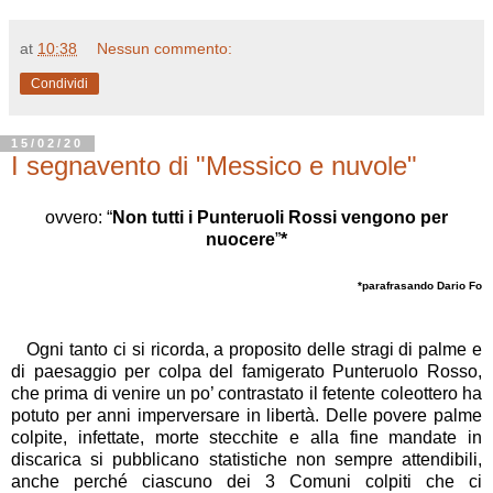
at
10:38
Nessun commento:
Condividi
15/02/20
I segnavento di "Messico e nuvole"
ovvero:
“
Non tutti i Punteruoli Rossi vengono per
nuocere
”
*
*parafrasando Dario Fo
Ogni tanto ci si ricorda, a proposito delle stragi di palme e
di paesaggio per colpa del famigerato Punteruolo Rosso,
che prima di venire un po’ contrastato il fetente coleottero ha
potuto per anni imperversare in libertà. Delle povere palme
colpite, infettate, morte stecchite e alla fine mandate in
discarica si pubblicano statistiche non sempre attendibili,
anche perché ciascuno dei 3 Comuni colpiti che ci