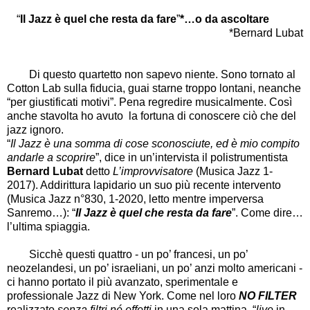
“
Il Jazz è quel che resta da fare
”
*…o da ascoltare
*Bernard Lubat
Di questo quartetto non sapevo niente. Sono tornato al
Cotton Lab sulla fiducia, guai starne troppo lontani, neanche
“per giustificati motivi”. Pena regredire musicalmente. Così
anche stavolta ho avuto la fortuna di conoscere ciò che del
jazz ignoro.
“
Il Jazz è una somma di cose sconosciute, ed è mio compito
andarle a scoprire
”, dice in un’intervista il polistrumentista
Bernard Lubat
detto
L’improvvisatore
(Musica Jazz
1-
2017). Addirittura lapidario un suo più recente intervento
(Musica Jazz n°830, 1-2020, letto mentre imperversa
Sanremo…): “
Il Jazz è quel che resta da fare
”. Come dire…
l’ultima spiaggia.
Sicchè questi quattro - un po’ francesi, un po’
neozelandesi, un po’ israeliani, un po’ anzi molto americani -
ci hanno portato il più avanzato, sperimentale e
professionale Jazz di New York. Come nel loro
NO FILTER
realizzato
senza filtri né effetti
in una sola mattina, “
live
in