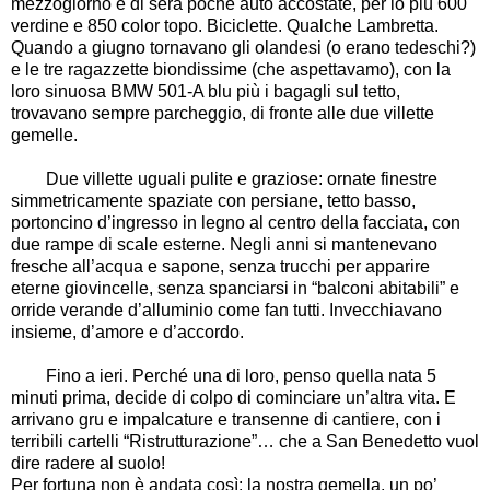
mezzogiorno e di sera poche auto accostate, per lo più 600
verdine e 850 color topo. Biciclette. Qualche Lambretta.
Quando a giugno tornavano gli olandesi (o erano tedeschi?)
e le tre ragazzette biondissime (che aspettavamo), con la
loro sinuosa BMW 501-A blu più i bagagli sul tetto,
trovavano sempre parcheggio, di fronte alle due villette
gemelle.
Due villette uguali pulite e graziose: ornate finestre
simmetricamente spaziate con persiane, tetto basso,
portoncino d’ingresso in legno al centro della facciata, con
due rampe di scale esterne. Negli anni si mantenevano
fresche all’acqua e sapone, senza trucchi per apparire
eterne giovincelle, senza spanciarsi in “balconi abitabili” e
orride verande d’alluminio come fan tutti. Invecchiavano
insieme, d’amore e d’accordo.
Fino a ieri. Perché una di loro, penso quella nata 5
minuti prima, decide di colpo di cominciare un’altra vita. E
arrivano gru e impalcature e transenne di cantiere, con i
terribili cartelli “Ristrutturazione”… che a San Benedetto vuol
dire radere al suolo!
Per fortuna non è andata così: la nostra gemella, un po’