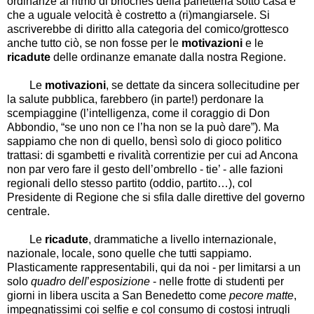
ordinanze al ritmo di brioches della panetteria sotto casa e
che a uguale velocità è costretto a (ri)mangiarsele. Si
ascriverebbe di diritto alla categoria del comico/grottesco
anche tutto ciò, se non fosse per le
motivazioni
e le
ricadute
delle ordinanze emanate dalla nostra Regione.
Le
motivazioni
, se dettate da sincera sollecitudine per
la salute pubblica, farebbero (in parte!) perdonare la
scempiaggine (l
’
intelligenza, come il coraggio di Don
Abbondio,
“
se uno non ce l
’
ha non se la può dare
”
). Ma
sappiamo che non di quello, bensì solo di gioco politico
trattasi: di sgambetti e rivalità correntizie per cui ad Ancona
non par vero fare il gesto dell
’
ombrello - tie
’
- alle fazioni
regionali dello stesso partito (oddio, partito
…
), col
Presidente di Regione che si sfila dalle direttive del governo
centrale.
Le
ricadute
, drammatiche a livello internazionale,
nazionale, locale, sono quelle che tutti sappiamo.
Plasticamente rappresentabili, qui da noi - per limitarsi a un
solo
quadro dell
’
esposizione
- nelle frotte di studenti per
giorni in libera uscita a San Benedetto come
pecore matte
,
impegnatissimi coi selfie e col consumo di costosi intrugli