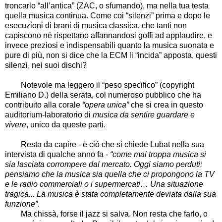
troncarlo “all’antica” (ZAC, o sfumando), ma nella tua testa
quella musica continua. Come coi “silenzi” prima e dopo le
esecuzioni di brani di musica classica, che tanti non
capiscono né rispettano affannandosi goffi ad applaudire, e
invece preziosi e indispensabili quanto la musica suonata e
pure di più, non si dice che la ECM li “incida” apposta, questi
silenzi, nei suoi dischi?
Notevole ma leggero il “peso specifico” (copyright
Emiliano D.) della serata, col numeroso pubblico che ha
contribuito alla corale
“opera unica”
che si crea in questo
auditorium-laboratorio di
musica da sentire guardare e
vivere
, unico da queste parti.
Resta da capire - è ciò che si chiede Lubat nella sua
intervista di qualche anno fa -
“come mai troppa musica si
sia lasciata corrompere dal mercato. Oggi siamo perduti:
pensiamo che la musica sia quella che ci propongono la TV
e le radio commerciali o i supermercati… Una situazione
tragica... La musica è stata completamente deviata dalla sua
funzione”
.
Ma chissà, forse il jazz si salva. Non resta che farlo, o