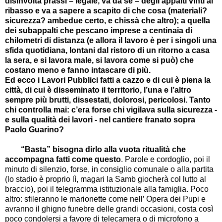
disinvolta prassi – legale, va da sé – degli appalti vinti al
ribasso e va a sapere a scapito di che cosa (materiali?
sicurezza? ambedue certo, e chissà che altro); a quella
dei subappalti che pescano imprese a centinaia di
chilometri di distanza (e allora il lavoro è per i singoli una
sfida quotidiana, lontani dal ristoro di un ritorno a casa
la sera, e si lavora male, si lavora come si può) che
costano meno e fanno intascare di più.
Ed ecco i Lavori Pubblici fatti a cazzo e di cui è piena la
città, di cui è disseminato il territorio, l’una e l’altro
sempre più brutti, dissestati, dolorosi, pericolosi. Tanto
chi controlla mai: c’era forse chi vigilava sulla sicurezza -
e sulla qualità dei lavori - nel cantiere franato sopra
Paolo Guarino?
“Basta” bisogna dirlo
alla vuota ritualità che
accompagna fatti come questo
. Parole e cordoglio, poi il
minuto di silenzio, forse, in consiglio comunale o alla partita
(lo stadio è proprio lì, magari la Samb giocherà col lutto al
braccio), poi il telegramma istituzionale alla famiglia. Poco
altro: sfileranno le marionette come nell’ Opera dei Pupi e
avranno il ghigno funebre delle grandi occasioni, costa così
poco condolersi a favore di telecamera o di microfono a