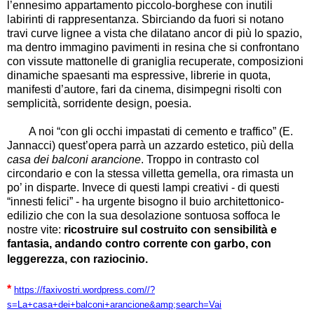
l’ennesimo appartamento piccolo-borghese con inutili
labirinti di rappresentanza. Sbirciando da fuori si notano
travi curve lignee a vista che dilatano ancor di più lo spazio,
ma dentro immagino pavimenti in resina che si confrontano
con vissute mattonelle di graniglia recuperate, composizioni
dinamiche spaesanti ma espressive, librerie in quota,
manifesti d’autore, fari da cinema, disimpegni risolti con
semplicità, sorridente design, poesia.
A noi “con gli occhi impastati di cemento e traffico” (E.
Jannacci) quest’opera parrà un azzardo estetico, più della
casa dei balconi arancione
. Troppo in contrasto col
circondario e con la stessa villetta gemella, ora rimasta un
po’ in disparte. Invece di questi lampi creativi - di questi
“innesti felici” - ha urgente bisogno il buio architettonico-
edilizio che con la sua desolazione sontuosa soffoca le
nostre vite:
ricostruire sul costruito con sensibilità e
fantasia, andando contro corrente con garbo, con
leggerezza, con raziocinio.
*
https://faxivostri.wordpress.com//?
s=La+casa+dei+balconi+arancione&amp;search=Vai