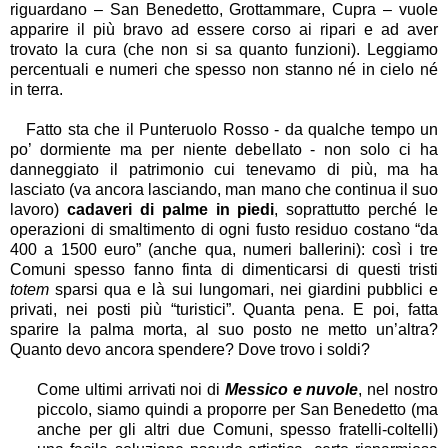
riguardano – San Benedetto, Grottammare, Cupra – vuole
apparire il più bravo ad essere corso ai ripari e ad aver
trovato la cura (che non si sa quanto funzioni). Leggiamo
percentuali e numeri che spesso non stanno né in cielo né
in terra.
Fatto sta che il Punteruolo Rosso - da qualche tempo un
po’ dormiente ma per niente debellato - non solo ci ha
danneggiato il patrimonio cui tenevamo di più, ma ha
lasciato (va ancora lasciando, man mano che continua il suo
lavoro)
cadaveri di palme in piedi
, soprattutto perché le
operazioni di smaltimento di ogni fusto residuo costano “da
400 a 1500 euro” (anche qua, numeri ballerini): così i tre
Comuni spesso fanno finta di dimenticarsi di questi tristi
totem
sparsi qua e là sui lungomari, nei giardini pubblici e
privati, nei posti più “turistici”. Quanta pena. E poi, fatta
sparire la palma morta, al suo posto ne metto un’altra?
Quanto devo ancora spendere? Dove trovo i soldi?
Come ultimi arrivati noi di
Messico e nuvole
, nel nostro
piccolo, siamo quindi a proporre per San Benedetto (ma
anche per gli altri due Comuni, spesso fratelli-coltelli)