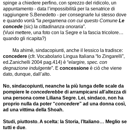
spinge a chiedere perfino, con sprezzo del ridicolo, un
appuntamento - data l’impossibilità per la senatrice di
raggiungere S.Benedetto - per consegnarle lui stesso dove
e quando vorrà “l
a pergamena con cui questo Comune
Le
concede
(sic)
la cittadinanza onoraria
”.
(Vuoi mettere, una foto con la Segre e la fascia tricolore…
quando gli ricapita?)
Ma ahimè, sindacopiunti, anche il lessico la tradisce:
concedere
(cfr. Vocabolario Lingua Italiana “lo Zingarelli”,
ed.Zanichelli 2004 pag.414) è “
elargire, spec. con
degnazione indulgente
”. E
concessione
è ciò che viene
dato, dunque, dall’alto.
No, sindacopiunti, neanche la più lunga delle scale da
pompiere le
concederebbe
di arrampicarsi all’altezza di
una persona come Liliana Segre. Lei, sindaco, non ha
proprio nulla da poter “
concedere
” ad una donna così,
ad una vittima della Shoah.
Studi, piuttosto. A scelta: la Storia, l’Italiano… Meglio se
tutti e due
.