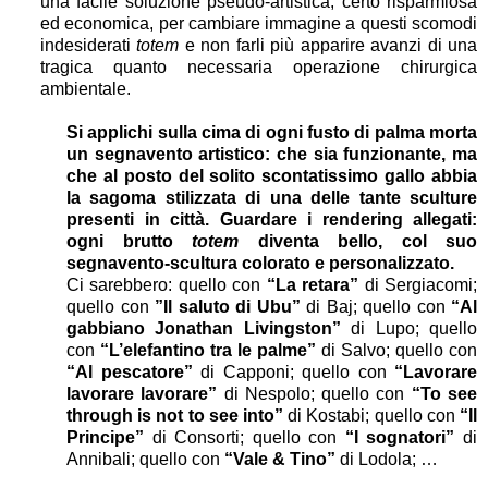
una facile soluzione pseudo-artistica, certo risparmiosa
ed economica, per cambiare immagine a questi scomodi
indesiderati
totem
e non farli più apparire avanzi di una
tragica quanto necessaria operazione chirurgica
ambientale.
Si applichi sulla cima di ogni fusto di palma morta
un segnavento artistico: che sia funzionante, ma
che al posto del solito scontatissimo gallo abbia
la sagoma stilizzata di una delle tante sculture
presenti in città. Guardare i rendering allegati:
ogni brutto
totem
diventa bello, col suo
segnavento-scultura colorato e personalizzato.
Ci sarebbero: quello con
“La retara”
di Sergiacomi;
quello con
”Il saluto di Ubu”
di Baj; quello con
“Al
gabbiano Jonathan Livingston”
di Lupo; quello
con
“L’elefantino tra le palme”
di Salvo;
quello con
“Al pescatore”
di Capponi; quello con
“Lavorare
lavorare lavorare”
di Nespolo; quello con
“To see
through is not to see into”
di Kostabi; quello con
“Il
Principe”
di Consorti; quello con
“I sognatori”
di
Annibali; quello con
“Vale & Tino”
di Lodola; …