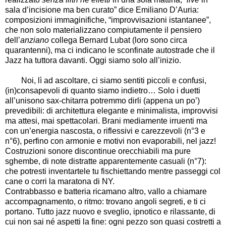
sala d’incisione ma ben curato” dice Emiliano D’Auria:
composizioni immaginifiche, “improvvisazioni istantanee”,
che non solo materializzano compiutamente il pensiero
dell’
anziano
collega Bernard Lubat (loro sono circa
quarantenni), ma ci indicano le sconfinate autostrade che il
Jazz ha tuttora davanti. Oggi siamo solo all’inizio.
Noi, lì ad ascoltare, ci siamo sentiti piccoli e confusi,
(in)consapevoli di quanto siamo indietro… Solo i duetti
all’unisono sax-chitarra potremmo dirli (appena un po’)
prevedibili: di architettura elegante e minimalista, improvvisi
ma attesi, mai spettacolari. Brani mediamente irruenti ma
con un’energia nascosta, o riflessivi e carezzevoli (n°3 e
n°6), perfino con armonie e motivi non evaporabili, nel jazz!
Costruzioni sonore discontinue orecchiabili ma pure
sghembe, di note distratte apparentemente casuali (n°7):
che potresti inventartele tu fischiettando mentre passeggi col
cane o corri la maratona di NY.
Contrabbasso e batteria ricamano altro, vallo a chiamare
accompagnamento, o ritmo: trovano angoli segreti, e ti ci
portano. Tutto jazz nuovo e sveglio, ipnotico e rilassante, di
cui non sai né aspetti la fine: ogni pezzo son quasi costretti a