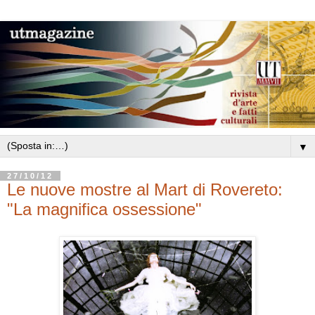
▼
27/10/12
Le nuove mostre al Mart di Rovereto:
"La magnifica ossessione"