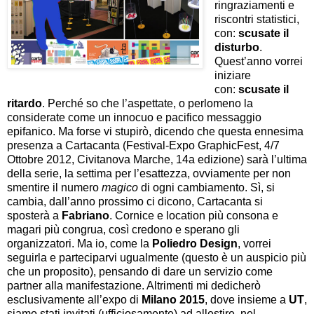
ringraziamenti e
riscontri statistici,
con:
scusate il
disturbo
.
Quest’anno vorrei
iniziare
con:
scusate il
ritardo
. Perché so che l’aspettate, o perlomeno la
considerate come un innocuo e pacifico messaggio
epifanico. Ma forse vi stupirò, dicendo che questa ennesima
presenza a Cartacanta (Festival-Expo GraphicFest, 4/7
Ottobre 2012, Civitanova Marche, 14a edizione) sarà l’ultima
della serie, la settima per l’esattezza, ovviamente per non
smentire il numero
magico
di ogni cambiamento. Sì, si
cambia, dall’anno prossimo ci dicono, Cartacanta si
sposterà a
Fabriano
. Cornice e location più consona e
magari più congrua, così credono e sperano gli
organizzatori. Ma io, come la
Poliedro Design
, vorrei
seguirla e parteciparvi ugualmente (questo è un auspicio più
che un proposito), pensando di dare un servizio come
partner alla manifestazione. Altrimenti mi dedicherò
esclusivamente all’expo di
Milano 2015
, dove insieme a
UT
,
siamo stati invitati (ufficiosamente) ad allestire, nel