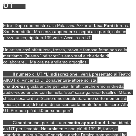
UT
E tre. Dopo due mostre alla Palazzina Azzurra,
Lisa Ponti
torna a
San Benedetto. Ma senza appendere disegni alle pareti, solo un
pezzo unico, ripetuto 139 volte. Accolta da UT.
Un’artista così affettuosa, fresca, brava e famosa forse non ce la
meritiamo. Quanto “indiscreti” siamo stati a chiederle di
collaborare… Ma ora ne andiamo orgogliosi.
Il numero di
UT “L’Indiscrezione”
verrà presentato al Teatro
AIKOT di Vincenzo Di Bonaventura-attore solista,
una
domus
giusta anche per Lisa. Infatti cercheremo in diretta
audio-video anche con lei nella “sua” casa-galleria-Toselli di Milano,
chissà cosa ci dirà. Siamo emozionati. Saranno certo momenti di
poesia, d’arte, di teatro, di pensieri certamente fuori del coro. Alla
UT. Per non più di 40 persone, però.
Ci sarà anche, per tutti, una
matita appuntita di Lisa
, ideata
da UT per l’evento. Naturalmente non più di 139. E, forse, ci
manderà una sua “nota” speciale anche l’amico trombonista Lito