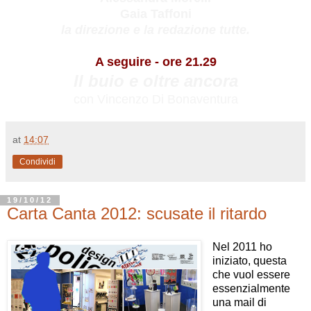
Gaia Taffoni
la direzione e la redazione tutte.
A seguire - ore 21.29
Il buio e oltre ancora
con Vincenzo Di Bonaventura
at
14:07
Condividi
19/10/12
Carta Canta 2012: scusate il ritardo
Nel 2011 ho
iniziato, questa
che vuol essere
essenzialmente
una mail di