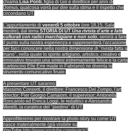
chiama
Lisa Ponti
, figlia di Gio e direttrice per anni di
Domus, qualcosa vorrà pur dire sulla stima e il rispetto che
circondano UT.
L'appuntamento di
venerdì 5 ottobre
(ore 18,15, Sala
mostre), dal tema
STORIA DI UT
Una rivista d’arte e fatti
culturali con radici marchigiane e non solo
, servirà a fare
il punto sulla nostra esperienza e rappresenterà l'occasione
per farci conoscere nella nostra dimensione di "rivista fatta a
mano", nella quale lo spirito artigiano, artistico, creativo e
innovativo trovano una sintesi estremamente felice e la carta
(cartoncino Elle Erre made in Fabriano) ne diventa lo
strumento comunicativo finale.
A presentare UT saranno:
Massimo Consorti, il direttore; Francesco Del Zompo, l'art
director; Pier Giorgio Camaioni, il supervisor; Antonella
Roncarolo ed Enrica Loggi, le redattrici e Alessandra
Morelli, la curatrice del "piedino" di UT.
Approfitteremo per mostrare la photo-story su come UT
nasce materialmente (già visibile su
YouTube
http://www.youtube.com/watch?