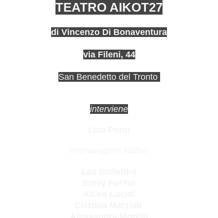
TEATRO AIKOT27
di Vincenzo Di Bonaventura
via Fileni, 44
San Benedetto del Tronto
interviene
Lisa Ponti
intervengono inoltre
Leo Bollettini
Emily Forlini
Alceo Lucidi
Cristina Marziali
Alessandra Morelli