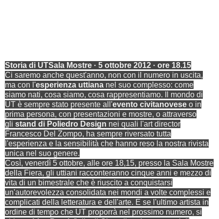
Storia di UTSala Mostre · 5 ottobre 2012 · ore 18.15
Ci saremo anche quest'anno, non con il numero in uscita,
ma con l'
esperienza uttiana
nel suo complesso: come
siamo nati, cosa siamo, cosa rappresentiamo. Il mondo di
UT è sempre stato presente all'
evento civitanovese
o in
prima persona, con presentazioni e mostre, o attraverso
gli
stand di Poliedro Design
nei quali l'art director
Francesco Del Zompo, ha sempre riversato tutta
l'esperienza e la sensibilità che hanno reso la nostra rivista
unica nel suo genere.
Così, venerdì 5 ottobre, alle ore 18,15, presso la Sala Mostre
della Fiera, gli uttiani racconteranno cinque anni e mezzo di
vita di un bimestrale che è riuscito a conquistarsi
un'autorevolezza consolidata nei mondi a volte complessi e
complicati della letteratura e dell'arte. E se l'ultimo artista in
ordine di tempo che UT proporrà nel prossimo numero, si