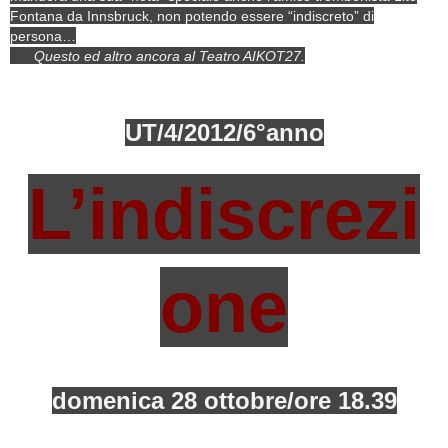
Fontana da Innsbruck, non potendo essere “indiscreto” di
persona…
Questo ed altro ancora al Teatro AIKOT27.
UT/4/2012/6°anno
L’indiscrezi
one
domenica 28 ottobre/ore 18.39