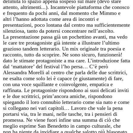
delimita lo spazio appena sospeso sul mare (devo stare
attento, altrimenti...). Incantevole piattaforma che conosco
e frequento da pochi anni, dal momento che Mimmo e
altri l’hanno adottata come area di incontri e
presentazioni, poco lontana dal centro ma sufficientemente
silenziosa, tanto da potersi concentrare nell’ascolto.
La presentazione passa già un pochettino avanti, ma vedo
le care tre protagoniste già intente a illustrare l’ultimo
grazioso tandem letterario. Un mix originale tra poesia e
racconto, tutto da scoprire. Ne sono sicuro, funzionerà!
dato le stimate protagoniste a ma care. L’introduzione fatta
dal ‘mattatore’ del festival l’ho persa… C’è però
Alessandra Morelli al centro che parla delle due scrittrici,
ne esalta come solo lei è capace (e giustamente) di fare,
con una voce squillante e coinvolgente, empatica e
raffinata. Le protagoniste rispondono ai suoi delicati inviti
e le due scrittrici, prim’ancora amiche, rispondono
spiegando il loro connubio letterario come sia nato e come
si collegano nei vari capitoli… Lavoro che vale la pena
portarsi via, tra le mani, nelle tasche, tra i pensieri di
promessa. Ne viene fuori infine una summa di ciò che
meglio esprime San Benedetto in campo culturale, che
non ha niente da invidiare a qualche salotto più blasonato