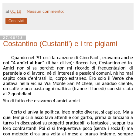
at
01:19
Nessun commento:
Condividi
27/08/23
Costantino (Custanti’) e i tre pigiami
Quando nel ’91 uscì la canzone di Gino Paoli, eravamo anche
noi
“4 amici al bar”
(il bar di Ivo): Rocco, Ivo, Costantino ed io.
Amici non si sa perché: non mi ricordo di frequentazioni di
parentela o di lavoro, né di interessi e passioni comuni, nè ho mai
capito cosa c’entrassi io, corpo estraneo. Ero solo il Verde che
abitava nella vicina Via Monte San Michele, un assiduo cliente,
un caffè e una pasta ogni mattina (tranne il lunedì) con sbirciata
ai 3 quotidiani.
Sta di fatto che eravamo 4 amici-amici.
Certo ci univa la politica. Idee molto diverse, si capisce. Ma a
quei tempi ci si ascoltava attenti e con garbo, prima di lanciarsi a
turno in discussioni su progetti praticabili o fantasiosi, seppur tra
loro contrastanti. Poi ci si frequentava poco (senza i social!) ma
con metodo: circa una volta al mese a pranzo insieme, sempre