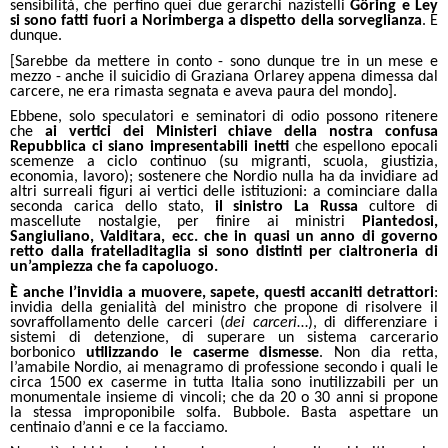
sensibilità, che perfino quei due gerarchi nazistelli
Göring e Ley
si sono fatti fuori a Norimberga a dispetto della sorveglianza
. E
dunque.
[Sarebbe da mettere in conto - sono dunque tre in un mese e
mezzo - anche il suicidio di Graziana Orlarey appena dimessa dal
carcere, ne era rimasta segnata e aveva paura del mondo].
Ebbene, solo speculatori e seminatori di odio
possono ritenere
che
ai vertici dei Ministeri chiave della nostra confusa
Repubblica ci siano impresentabili inetti
che espellono epocali
scemenze a ciclo continuo (su migranti, scuola, giustizia,
economia, lavoro); sostenere che Nordio
nulla ha da invidiare ad
altri surreali figuri ai vertici delle istituzioni
: a cominciare dalla
seconda carica dello stato,
il sinistro La Russa
cultore di
mascellute nostalgie, per finire ai ministri
Piantedosi,
Sangiuliano, Valditara, ecc. che in quasi un anno di governo
retto dalla fratelladitaglia si sono distinti per cialtroneria di
un’ampiezza che fa capoluogo.
È anche l’invidia a muovere, sapete, questi accaniti detrattori
:
invidia della genialità del ministro che propone di risolvere il
sovraffollamento delle carceri (
dei carceri
…), di differenziare i
sistemi di detenzione, di superare un sistema carcerario
borbonico
utilizzando le caserme dismesse
. Non dia retta,
l’amabile Nordio, ai menagramo di professione secondo i quali le
circa 1500 ex caserme in tutta Italia sono inutilizzabili per un
monumentale insieme di vincoli; che da 20 o 30 anni si propone
la stessa improponibile solfa. Bubbole. Basta aspettare un
centinaio d’anni e ce la facciamo.