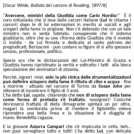
[Oscar Wilde,
Ballata del carcere di Reading
, 1897/8]
“
Avercene, ministri della Giustizia come Carlo Nordio
!” È il
coro entusiasta che si leva dalle carceri italiane (
Lui
le chiama
i
carceri)
dopo le di lui esternazioni in merito ai suicidi e agli
scioperi della fame in prigione. Non c’è detenuto che con un tale
ministro non si senta tutelato, consapevole che il sistema
giudiziario, oltre che su una riforma della Giustizia che il mondo
ci invidia - da Lui firmata e dedicata al santo patrono dei
pregiudicati, Berlusconi - può contare su figure di sì alto spessore
umano, professionale, politico.
Specie ora che le dichiarazioni del Lui-Ministro di Grazia e
Giustizia hanno ripristinato la verità e sottratto i fatti alla bieca
speculazione dei seminatori di zizzania.
Perché, signori miei,
solo la più cinica delle strumentalizzazioni
può definire
sciopero della fame
il rifiuto di cibo e acqua
- fino
a morirne -
attuato nel carcere di Torino
da
Susan John
per
ottenere di incontrare il figlio di 3 anni.
L’ha detto
Lui
, sapete, chiarendo che
non di sciopero della fame
come forma di protesta s’è trattato
, nossignori! Cosicchè
dev’essersi trattato di dieta dimagrante spintasi un po’ oltre,
magari la sventurata prima di rivedere il figlioletto voleva
riprendere una bella linea e la situazione le è sfuggita di
mano.
Benedetta ragazza.
E la giovane
Azzurra Campari
che s’è impiccata in cella, beh…
non puoi sorvegliare tutto e tutti! L’ha detto
Lui
, con delicata