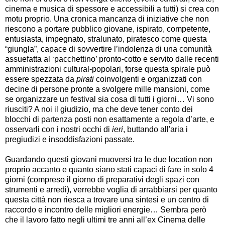
cinema e musica di spessore e accessibili a tutti) si crea con
motu proprio. Una cronica mancanza di iniziative che non
riescono a portare pubblico giovane, ispirato, competente,
entusiasta, impegnato, stralunato, piratesco come questa
“giungla”, capace di sovvertire l’indolenza di una comunità
assuefatta al ‘pacchettino’ pronto-cotto e servito dalle recenti
amministrazioni cultural-popolari, forse questa spirale può
essere spezzata da
pirati
coinvolgenti e organizzati con
decine di persone pronte a svolgere mille mansioni, come
se organizzare un festival sia cosa di tutti i giorni… Vi sono
riusciti? A noi il giudizio, ma che deve tener conto dei
blocchi di partenza posti non esattamente a regola d’arte, e
osservarli con i nostri occhi di
ieri
, buttando all'aria i
pregiudizi e insoddisfazioni passate.
Guardando questi giovani muoversi tra le due location non
proprio accanto e quanto siano stati capaci di fare in solo 4
giorni (compreso il giorno di preparativi degli spazi con
strumenti e arredi), verrebbe voglia di arrabbiarsi per quanto
questa città non riesca a trovare una sintesi e un centro di
raccordo e incontro delle migliori energie… Sembra però
che il lavoro fatto negli ultimi tre anni all’ex Cinema delle