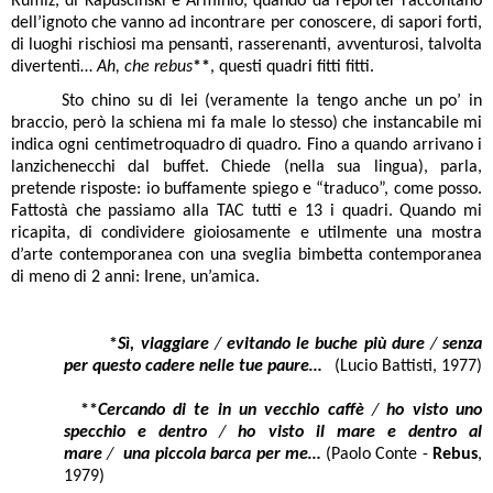
Rumiz, di Kapuscinski e Arminio, quando da reporter raccontano
dell’ignoto che vanno ad incontrare per conoscere, di sapori forti,
di luoghi rischiosi ma pensanti, rasserenanti, avventurosi, talvolta
divertenti…
Ah, che rebus
**
, questi quadri fitti fitti.
Sto chino su di lei (veramente la tengo anche un po’ in
braccio, però la schiena mi fa male lo stesso) che instancabile mi
indica ogni centimetroquadro di quadro. Fino a quando arrivano i
lanzichenecchi dal buffet. Chiede (nella sua lingua), parla,
pretende risposte: io buffamente spiego e “traduco”, come posso.
Fattostà che passiamo alla TAC tutti e 13 i quadri. Quando mi
ricapita, di condividere gioiosamente e utilmente una mostra
d’arte contemporanea con una sveglia bimbetta contemporanea
di meno di 2 anni: Irene, un’amica.
*
Sì, viaggiare
/
evitando le buche più dure
/
senza
per questo cadere nelle tue paure…
(Lucio Battisti, 1977)
**
Cercando di te in un vecchio caffè
/
ho visto uno
specchio e dentro
/
ho visto il mare e dentro al
mare
/
una piccola barca per me…
(Paolo
Conte
-
Rebus
,
1979)