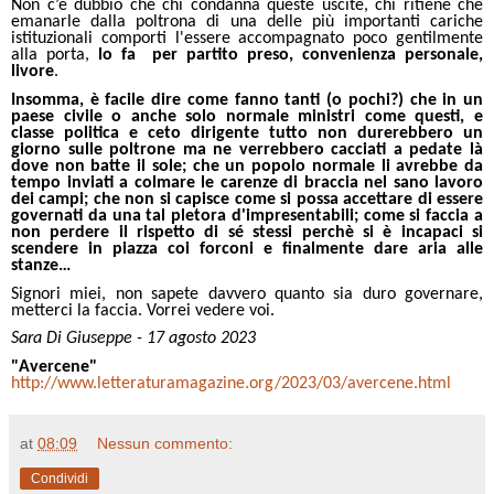
Non c’è dubbio che chi condanna queste uscite, chi ritiene che
emanarle dalla poltrona di una delle più importanti cariche
istituzionali comporti l'essere accompagnato poco gentilmente
alla porta,
lo fa
per partito preso, convenienza personale,
livore
.
Insomma, è facile dire come fanno tanti (o pochi?) che in un
paese civile o anche solo normale ministri come questi, e
classe politica e ceto dirigente tutto non durerebbero un
giorno sulle poltrone ma ne verrebbero cacciati a pedate là
dove non batte il sole; che un popolo normale li avrebbe da
tempo inviati a colmare le carenze di braccia nel sano lavoro
dei campi;
che non si capisce come si possa accettare di essere
governati da una tal pletora d'impresentabili; come si faccia a
non perdere il rispetto di sé stessi perchè si è incapaci si
scendere in piazza coi forconi e finalmente dare aria alle
stanze…
Signori miei, non sapete davvero quanto sia duro governare,
metterci la faccia. Vorrei vedere voi.
Sara Di Giuseppe - 17 agosto 2023
"Avercene"
http://www.letteraturamagazine.org/2023/03/avercene.html
at
08:09
Nessun commento:
Condividi