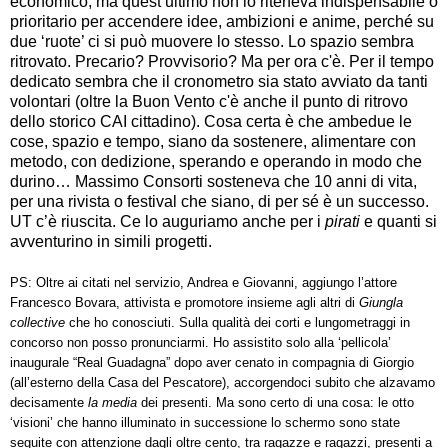
economico, ma quest’ultimo non lo riteneva indispensabile o
prioritario per accendere idee, ambizioni e anime, perché su
due ‘ruote’ ci si può muovere lo stesso. Lo spazio sembra
ritrovato. Precario? Provvisorio? Ma per ora c'è. Per il tempo
dedicato sembra che il cronometro sia stato avviato da tanti
volontari (oltre la Buon Vento c'è anche il punto di ritrovo
dello storico CAI cittadino). Cosa certa è che ambedue le
cose, spazio e tempo, siano da sostenere, alimentare con
metodo, con dedizione, sperando e operando in modo che
durino… Massimo Consorti sosteneva che 10 anni di vita,
per una rivista o festival che siano, di per sé è un successo.
UT c’è riuscita. Ce lo auguriamo anche per i
pirati
e quanti si
avventurino in simili progetti.
PS: Oltre ai citati nel servizio, Andrea e Giovanni, aggiungo l’attore
Francesco Bovara, attivista e promotore insieme agli altri di
Giungla
collective
che ho conosciuti. Sulla qualità dei corti e lungometraggi in
concorso non posso pronunciarmi. Ho assistito solo alla ‘pellicola’
inaugurale “Real Guadagna” dopo aver cenato in compagnia di Giorgio
(all’esterno della Casa del Pescatore), accorgendoci subito che alzavamo
decisamente
la media
dei presenti. Ma sono certo di una cosa: le otto
‘visioni’ che hanno illuminato in successione lo schermo sono state
seguite con attenzione dagli oltre cento, tra ragazze e ragazzi, presenti a