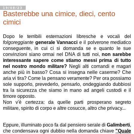
19/08/23
Basterebbe una cimice, dieci, cento
cimici
Dopo le terribili esternazioni libresche e vocali del
folgoreggiante
generale Vannacci
e il polverone mediatico
conseguente, in cui ci si domanda se e quanto le sue
convinzioni siano ormai nel DNA di tutti noi,
non sarebbe
interessante sapere come stiamo messi prima di tutto
nel nostro mondo militare?
Negli alti comandi e magari
anche più in basso? Cosa si insegna nelle caserme? Che
aria vi tira? Come la pensano veramente? Per ora possiamo
sole supporlo, prevederlo, pensarlo, ondeggiando dubbiosi
tra la sicurezza che siamo in mano ad angeli custodi e il
timore opposto.
Non v'è certezza: da quelle parti prosperano segreto
militare, spirito di corpo e altre cosucce, altro che privacy...
Eppure, illuminato poco fa dal pensiero serale di
Galimberti
,
che condensava ogni dubbio nella domanda chiave
"Quale