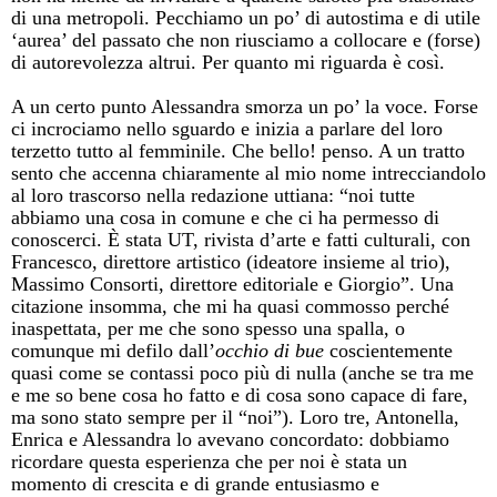
di una metropoli. Pecchiamo un po’ di autostima e di utile
‘aurea’ del passato che non riusciamo a collocare e (forse)
di autorevolezza altrui. Per quanto mi riguarda è così.
A un certo punto Alessandra smorza un po’ la voce. Forse
ci incrociamo nello sguardo e inizia a parlare del loro
terzetto tutto al femminile. Che bello! penso. A un tratto
sento che accenna chiaramente al mio nome intrecciandolo
al loro trascorso nella redazione uttiana: “noi tutte
abbiamo una cosa in comune e che ci ha permesso di
conoscerci. È stata UT, rivista d’arte e fatti culturali, con
Francesco, direttore artistico (ideatore insieme al trio),
Massimo Consorti, direttore editoriale e Giorgio”. Una
citazione insomma, che mi ha quasi commosso perché
inaspettata, per me che sono spesso una spalla, o
comunque mi defilo dall’
occhio di bue
coscientemente
quasi come se contassi poco più di nulla (anche se tra me
e me so bene cosa ho fatto e di cosa sono capace di fare,
ma sono stato sempre per il “noi”). Loro tre, Antonella,
Enrica e Alessandra lo avevano concordato: dobbiamo
ricordare questa esperienza che per noi è stata un
momento di crescita e di grande entusiasmo e