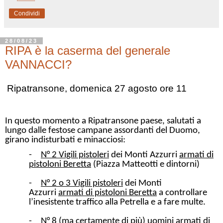
Condividi
28/08/23
RIPA è la caserma del generale
VANNACCI?
Ripatransone, domenica 27 agosto ore 11
In questo momento a Ripatransone paese, salutati a
lungo dalle festose campane assordanti del Duomo,
girano indisturbati e minacciosi:
-
N° 2 Vigili pistoleri
dei Monti Azzurri
armati di
pistoloni Beretta
(Piazza Matteotti e dintorni)
-
N° 2 o 3 Vigili pistoleri
dei Monti
Azzurri
armati di pistoloni Beretta
a controllare
l’inesistente traffico alla Petrella e a fare multe.
-
N° 8 (ma certamente di più) uomini armati di