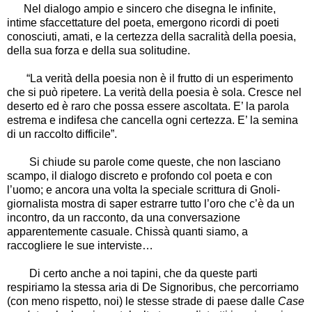
Nel dialogo ampio e sincero che disegna le infinite,
intime sfaccettature del poeta, emergono ricordi di poeti
conosciuti, amati, e la certezza della sacralità della poesia,
della sua forza e della sua solitudine.
“
La verità della poesia non è il frutto di un esperimento
che si può ripetere. La verità della poesia è sola. Cresce nel
deserto ed è raro che possa essere ascoltata. E
’
la parola
estrema e indifesa che cancella ogni certezza. E
’
la semina
di un raccolto difficile
”
.
Si chiude su parole come queste, che non lasciano
scampo, il dialogo discreto e profondo col poeta e con
l
’
uomo; e ancora una volta la speciale scrittura di Gnoli-
giornalista mostra di saper estrarre tutto l
’
oro che c
’
è da un
incontro, da un racconto, da una conversazione
apparentemente casuale. Chissà quanti siamo, a
raccogliere le sue interviste
…
Di certo anche a noi tapini, che da queste parti
respiriamo la stessa aria di De Signoribus, che percorriamo
(con meno rispetto, noi) le stesse strade di paese dalle
Case