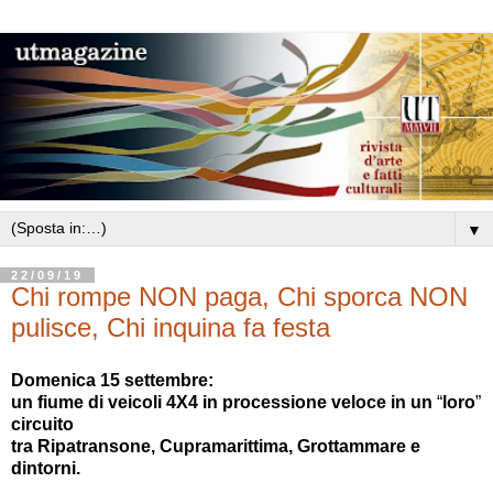
▼
22/09/19
Chi rompe NON paga, Chi sporca NON
pulisce, Chi inquina fa festa
Domenica 15 settembre:
un fiume di veicoli 4X4
in processione veloce
in un
“
loro
”
circuito
tra Ripatransone, Cupramarittima, Grottammare e
dintorni.