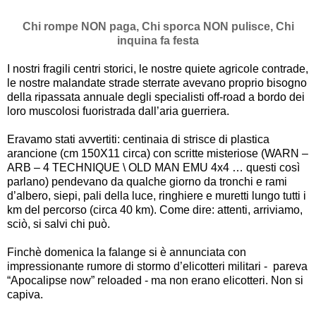
Chi rompe NON paga, Chi sporca NON pulisce, Chi
inquina fa festa
I nostri fragili centri storici, le nostre quiete agricole contrade,
le nostre malandate strade sterrate avevano proprio bisogno
della ripassata annuale degli specialisti off-road a bordo dei
loro muscolosi fuoristrada dall
’
aria guerriera.
Eravamo stati avvertiti: centinaia di strisce di plastica
arancione (cm 150X11 circa) con scritte misteriose (WARN
–
ARB
–
4 TECHNIQUE \ OLD MAN EMU 4x4
…
questi così
parlano) pendevano da qualche giorno da tronchi e rami
d
’
albero, siepi, pali della luce, ringhiere e muretti lungo tutti i
km del percorso (circa 40 km). Come dire: attenti, arriviamo,
sciò, si salvi chi può.
Finchè domenica la falange si è annunciata con
impressionante rumore di stormo d
’
elicotteri militari - pareva
“
Apocalipse now
”
reloaded - ma non erano elicotteri. Non si
capiva.