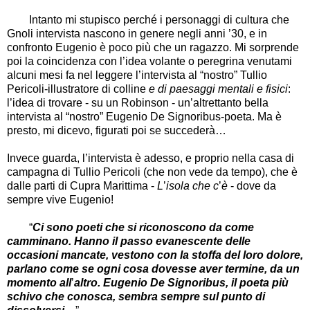
Intanto mi stupisco perché i personaggi di cultura che
Gnoli intervista nascono in genere negli anni
’
30, e in
confronto Eugenio è poco più che un ragazzo. Mi sorprende
poi la coincidenza con l
’
idea volante o peregrina venutami
alcuni mesi fa nel leggere l
’
intervista al
“
nostro
”
Tullio
Pericoli-illustratore di colline
e di
paesaggi mentali e fisici
:
l
’
idea di trovare - su un Robinson - un
’
altrettanto bella
intervista al
“
nostro
”
Eugenio De Signoribus-poeta. Ma è
presto, mi dicevo, figurati poi se succederà
…
Invece guarda, l
’
intervista è adesso, e proprio nella casa di
campagna di Tullio Pericoli (che non vede da tempo), che è
dalle parti di Cupra Marittima -
L
’
isola che c
’
è
- dove da
sempre vive Eugenio!
“
Ci sono poeti che si riconoscono da come
camminano. Hanno il passo evanescente delle
occasioni mancate, vestono con la stoffa del loro dolore,
parlano come se ogni cosa dovesse aver termine, da un
momento
all
’
altro. Eugenio De Signoribus, il poeta più
schivo che conosca, sembra sempre sul punto di