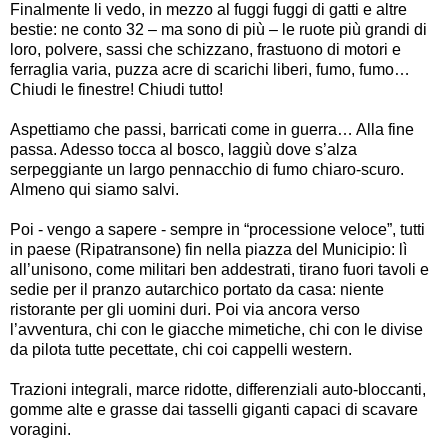
Finalmente li vedo, in mezzo al fuggi fuggi di gatti e altre
bestie: ne conto 32
–
ma sono di più
–
le ruote più grandi di
loro, polvere, sassi che schizzano, frastuono di motori e
ferraglia varia, puzza acre di scarichi liberi, fumo, fumo
…
Chiudi le finestre! Chiudi tutto!
Aspettiamo che passi, barricati come in guerra
…
Alla fine
passa. Adesso tocca al bosco, laggiù dove s
’
alza
serpeggiante un largo pennacchio di fumo chiaro-scuro.
Almeno qui siamo salvi.
Poi - vengo a sapere - sempre in
“
processione veloce
”
, tutti
in paese (Ripatransone) fin nella piazza del Municipio: lì
all
’
unisono, come militari ben addestrati, tirano fuori tavoli e
sedie per il pranzo autarchico portato da casa: niente
ristorante per gli uomini duri. Poi via ancora verso
l
’
avventura, chi con le giacche mimetiche, chi con le divise
da pilota tutte pecettate, chi coi cappelli western.
Trazioni integrali, marce ridotte, differenziali auto-bloccanti,
gomme alte e grasse dai tasselli giganti capaci di scavare
voragini.