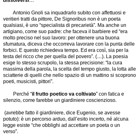
dissolversi
…”
Antonio Gnoli sa inquadrarlo subito con affettuosi e
veritieri tratti da pittore, De Signoribus non è un poeta
qualsiasi, è uno
“
specialista di precarietà
”
. Ma anche un
artigiano, come suo padre: che faceva il barbiere ed
“
era
molto preciso nel suo lavoro: per ottenere una buona
sfumatura, diceva che occorreva lavorare con la punta delle
forbici. E questo richiedeva tempo. Ed era così, sia per la
testa del ricco che per quella del povero
”
. (
…
). La poesia
esige lo stesso scrupolo, la stessa precisione:
“
la cura
massima della parola, la scelta del tempo giusto, la lotta alle
sciatterie di quelli che nello spazio di un mattino si scoprono
poeti, musicisti, pittori
”
.
Perché
“
il frutto
poetico va coltivato
”
con fatica e
silenzio, come farebbe un giardiniere coscienzioso.
(avrebbe fatto il giardiniere, dice Eugenio, se avesse
potuto): è un percorso arduo, dall
’
esito incerto, né alcuna
legge esiste
“
che obblighi ad accettare un poeta o un
verso
”
.