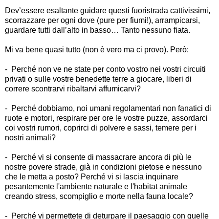
Dev
’
essere esaltante guidare questi fuoristrada cattivissimi,
scorrazzare per ogni dove (pure per fiumi!), arrampicarsi,
guardare tutti dall
’
alto in basso
…
Tanto nessuno fiata.
Mi va bene quasi tutto (non è vero ma ci provo). Però:
- Perché non ve ne state per conto vostro nei vostri circuiti
privati o sulle vostre benedette terre a giocare, liberi di
correre scontrarvi ribaltarvi affumicarvi?
- Perché dobbiamo, noi umani regolamentari non fanatici di
ruote e motori, respirare per ore le vostre puzze, assordarci
coi vostri rumori, coprirci di polvere e sassi, temere per i
nostri animali?
- Perché vi si consente di massacrare ancora di più le
nostre povere strade, già in condizioni pietose e nessuno
che le metta a posto? Perché vi si lascia inquinare
pesantemente l'ambiente naturale e l'habitat animale
creando stress, scompiglio e morte nella fauna locale?
- Perché vi permettete di deturpare il paesaggio con quelle