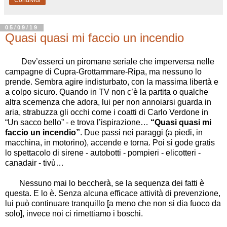
05/09/19
Quasi quasi mi faccio un incendio
Dev
’
esserci un piromane seriale che imperversa nelle
campagne di Cupra-Grottammare-Ripa, ma nessuno lo
prende. Sembra agire indisturbato, con la massima libertà e
a colpo sicuro. Quando in TV non c
’
è la partita o qualche
altra scemenza che adora, lui per non annoiarsi guarda in
aria, strabuzza gli occhi come i coatti di Carlo Verdone in
“
Un sacco bello
”
- e trova l
’
ispirazione
…
“
Quasi quasi mi
faccio un incendio
”
. Due passi nei paraggi (a piedi, in
macchina, in motorino), accende e torna. Poi si gode gratis
lo spettacolo di sirene - autobotti - pompieri - elicotteri -
canadair - tivù
…
Nessuno mai lo beccherà, se la sequenza dei fatti è
questa. E lo è. Senza alcuna efficace attività di prevenzione,
lui può continuare tranquillo [a meno che non si dia fuoco da
solo], invece noi ci rimettiamo i boschi.