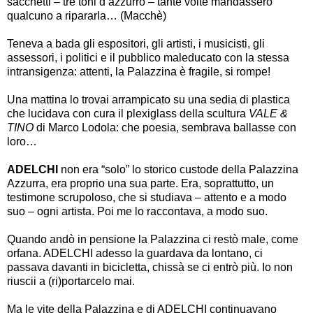
sacchetti
–
tre toni d
’
azzurro
–
tante volte mandassero
qualcuno a ripararla
…
(Macchè)
Teneva a bada gli espositori, gli artisti, i musicisti, gli
assessori, i politici e il pubblico maleducato con la stessa
intransigenza: attenti, la Palazzina è fragile, si rompe!
Una mattina lo trovai arrampicato su una sedia di plastica
che lucidava con cura il plexiglass della scultura
VALE &
TINO
di Marco Lodola: che poesia, sembrava ballasse con
loro
…
ADELCHI
non era
“
solo
”
lo storico custode della Palazzina
Azzurra, era proprio una sua parte. Era, soprattutto, un
testimone scrupoloso, che si studiava
–
attento e a modo
suo
–
ogni artista. Poi me lo raccontava, a modo suo.
Quando andò in pensione la Palazzina ci restò male, come
orfana. ADELCHI adesso la guardava da lontano, ci
passava davanti in bicicletta, chissà se ci entrò più. Io non
riuscii a (ri)portarcelo mai.
Ma le vite della Palazzina e di ADELCHI continuavano