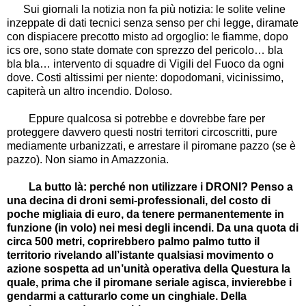
Sui giornali la notizia non fa più notizia: le solite veline
inzeppate di dati tecnici senza senso per chi legge, diramate
con dispiacere precotto misto ad orgoglio: le fiamme, dopo
ics ore, sono state domate con sprezzo del pericolo
…
bla
bla bla
…
intervento di squadre di Vigili del Fuoco da ogni
dove. Costi altissimi per niente: dopodomani, vicinissimo,
capiterà un altro incendio. Doloso.
Eppure qualcosa si potrebbe e dovrebbe fare per
proteggere davvero questi nostri territori circoscritti, pure
mediamente urbanizzati, e arrestare il piromane pazzo (se è
pazzo). Non siamo in Amazzonia.
La butto là: perché non utilizzare i DRONI? Penso a
una decina di droni semi-professionali, del costo di
poche migliaia di euro, da tenere permanentemente in
funzione (in volo) nei mesi degli incendi. Da una quota di
circa 500 metri, coprirebbero palmo palmo tutto il
territorio rivelando all
’
istante qualsiasi movimento o
azione sospetta ad un
’
unità operativa della Questura la
quale, prima che il piromane seriale agisca, invierebbe i
gendarmi a catturarlo come un cinghiale. Della