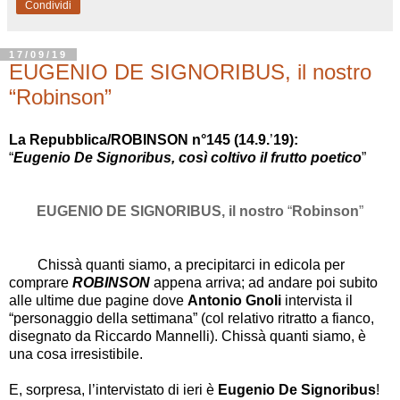
Condividi
17/09/19
EUGENIO DE SIGNORIBUS, il nostro
“Robinson”
La Repubblica/ROBINSON n°145 (14.9.
’
19):
“
Eugenio De Signoribus, così coltivo il frutto poetico
”
EUGENIO DE SIGNORIBUS, il nostro
“
Robinson
”
Chissà quanti siamo, a precipitarci in edicola per
comprare
ROBINSON
appena arriva; ad andare poi subito
alle ultime due pagine dove
Antonio Gnoli
intervista il
“
personaggio della settimana
”
(col relativo ritratto a fianco,
disegnato da Riccardo Mannelli). Chissà quanti siamo, è
una cosa irresistibile.
E, sorpresa, l
’
intervistato di ieri è
Eugenio De Signoribus
!