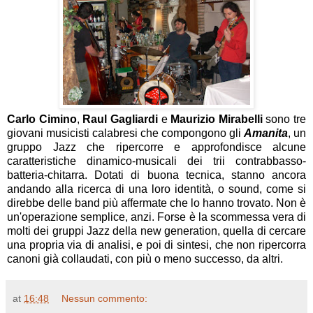
Carlo Cimino
,
Raul Gagliardi
e
Maurizio Mirabelli
sono tre
giovani musicisti calabresi che compongono gli
Amanita
, un
gruppo Jazz che ripercorre e approfondisce alcune
caratteristiche dinamico-musicali dei trii contrabbasso-
batteria-chitarra. Dotati di buona tecnica, stanno ancora
andando alla ricerca di una loro identità, o sound, come si
direbbe delle band più affermate che lo hanno trovato. Non è
un'operazione semplice, anzi. Forse è la scommessa vera di
molti dei gruppi Jazz della new generation, quella di cercare
una propria via di analisi, e poi di sintesi, che non ripercorra
canoni già collaudati, con più o meno successo, da altri.
at
16:48
Nessun commento: