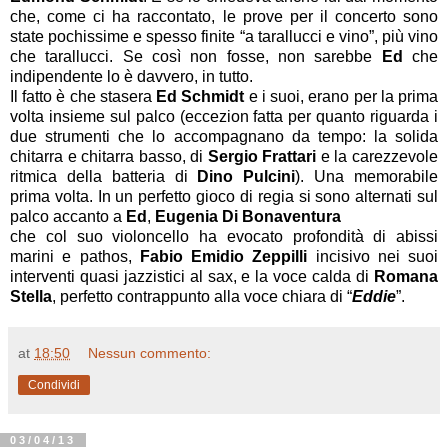
che, come ci ha raccontato, le prove per il concerto sono
state pochissime e spesso finite “a tarallucci e vino”, più vino
che tarallucci. Se così non fosse, non sarebbe
Ed
che
indipendente lo è davvero, in tutto.
Il fatto è che stasera
Ed Schmidt
e i suoi, erano per la prima
volta insieme sul palco (eccezion fatta per quanto riguarda i
due strumenti che lo accompagnano da tempo: la solida
chitarra e chitarra basso, di
Sergio Frattari
e la carezzevole
ritmica della batteria di
Dino Pulcini
). Una memorabile
prima volta. In un perfetto gioco di regia si sono alternati sul
palco accanto a
Ed
,
Eugenia Di Bonaventura
che col suo violoncello ha evocato profondità di abissi
marini e pathos,
Fabio Emidio Zeppilli
incisivo nei suoi
interventi quasi jazzistici al sax, e la voce calda di
Romana
Stella
, perfetto contrappunto alla voce chiara di “
Eddie
”.
at
18:50
Nessun commento:
Condividi
03/04/13