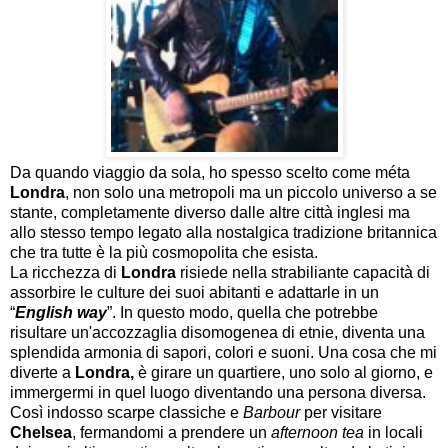
Da quando viaggio da sola, ho spesso scelto come méta
Londra
, non solo una metropoli ma un piccolo universo a se
stante, completamente diverso dalle altre città inglesi ma
allo stesso tempo legato alla nostalgica tradizione britannica
che tra tutte è la più cosmopolita che esista.
La ricchezza di
Londra
risiede nella strabiliante capacità di
assorbire le culture dei suoi abitanti e adattarle in un
“
English way
”. In questo modo, quella che potrebbe
risultare un'accozzaglia disomogenea di etnie, diventa una
splendida armonia di sapori, colori e suoni.
Una cosa che mi
diverte a
Londra,
è girare un quartiere, uno solo al giorno, e
immergermi in quel luogo diventando una persona diversa.
Così indosso scarpe classiche e
Barbour
per visitare
Chelsea
, fermandomi a prendere un
afternoon tea
in locali