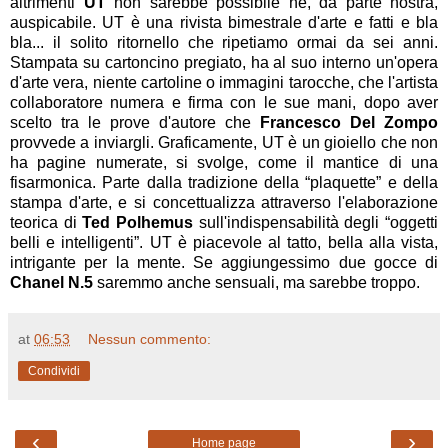
altrimenti
UT
non sarebbe possibile né, da parte nostra,
auspicabile. UT è una rivista bimestrale d'arte e fatti e bla
bla... il solito ritornello che ripetiamo ormai da sei anni.
Stampata su cartoncino pregiato, ha al suo interno un'opera
d'arte vera, niente cartoline o immagini tarocche, che l'artista
collaboratore numera e firma con le sue mani, dopo aver
scelto tra le prove d'autore che
Francesco Del Zompo
provvede a inviargli. Graficamente, UT è un gioiello che non
ha pagine numerate, si svolge, come il mantice di una
fisarmonica. Parte dalla tradizione della “plaquette” e della
stampa d'arte, e si concettualizza attraverso l'elaborazione
teorica di
Ted Polhemus
sull'indispensabilità degli “oggetti
belli e intelligenti”.
UT è piacevole al tatto, bella alla vista,
intrigante per la mente. Se aggiungessimo due gocce di
Chanel N.5
saremmo anche sensuali, ma sarebbe troppo.
at
06:53
Nessun commento:
Condividi
‹
›
Home page