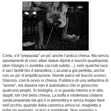
Certo, s’è “preparata” un po’ anche l’antica chiesa. Ma senza
spostamenti di croci altari statue dipinti e banchi quadriposto
(don Giorgio ci avrebbe cacciati subito…), solo qualche luce
e laici faretti blu d’atmosfera. L’acustica già perfetta, anche
con un po’ d’amplificazione. Niente palco né trucchi scenici.
Silenzio, com’è ovvio in chiesa. Pubblico di una settantina di
“anime”, ma stasera non è automatico che in ginocchio
qualcuno preghi. Si bisbiglia, ci si guarda intorno e in alto,
stupiti: toh che bella chiesa. La buffa e misteriosa
chitarra
sarda preparata
sta già lì in penombra e senza troppo dare
nell’occhio, quando dalla canonica arriva lui, maglietta a
righe da marinaio, scalzo e sorridente. Non somiglia a