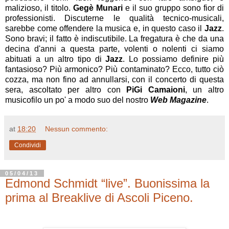
malizioso, il titolo.
Gegè Munari
e il suo gruppo sono fior di
professionisti. Discuterne le qualità tecnico-musicali,
sarebbe come offendere la musica e, in questo caso il
Jazz
.
Sono bravi; il fatto è indiscutibile. La fregatura è che da una
decina d'anni a questa parte, volenti o nolenti ci siamo
abituati a un altro tipo di
Jazz
. Lo possiamo definire più
fantasioso? Più armonico? Più contaminato? Ecco, tutto ciò
cozza, ma non fino ad annullarsi, con il concerto di questa
sera, ascoltato per altro con
PiGi Camaioni
, un altro
musicofilo un po' a modo suo del nostro
Web Magazine
.
at
18:20
Nessun commento:
Condividi
05/04/13
Edmond Schmidt “live”. Buonissima la
prima al Breaklive di Ascoli Piceno.