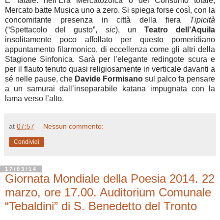
E’ fatale: nell’Era Mercatozoica o del Consumo totale,
Mercato batte Musica uno a zero. Si spiega forse così, con la
concomitante presenza in città della fiera
Tipicità
(“Spettacolo del gusto”,
sic
), un
Teatro dell’Aquila
insolitamente poco affollato per questo pomeridiano
appuntamento filarmonico, di eccellenza come gli altri della
Stagione Sinfonica. Sarà per l’elegante redingote scura e
per il flauto tenuto quasi religiosamente in verticale davanti a
sé nelle pause, che
Davide Formisano
sul palco fa pensare
a un samurai dall’inseparabile katana impugnata con la
lama verso l’alto.
at
07:57
Nessun commento:
Condividi
17/03/14
Giornata Mondiale della Poesia 2014. 22
marzo, ore 17.00. Auditorium Comunale
“Tebaldini” di S. Benedetto del Tronto