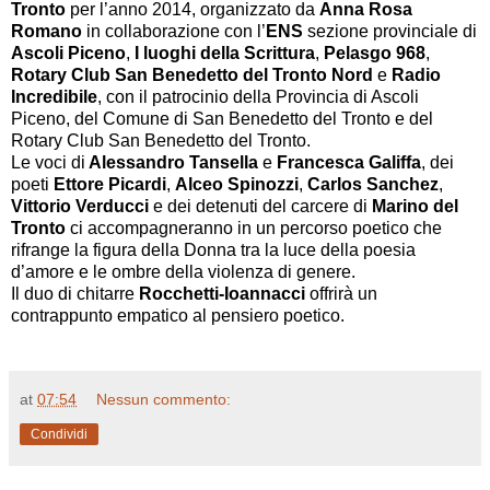
Tronto
per l’anno 2014, organizzato da
Anna Rosa
Romano
in collaborazione con l’
ENS
sezione provinciale di
Ascoli Piceno
,
I luoghi della Scrittura
,
Pelasgo 968
,
Rotary Club San Benedetto del Tronto Nord
e
Radio
Incredibile
, con il patrocinio della Provincia di Ascoli
Piceno, del Comune di San Benedetto del Tronto e del
Rotary Club San Benedetto del Tronto.
Le voci di
Alessandro Tansella
e
Francesca Galiffa
, dei
poeti
Ettore Picardi
,
Alceo Spinozzi
,
Carlos Sanchez
,
Vittorio Verducci
e dei detenuti del carcere di
Marino del
Tronto
ci accompagneranno in un percorso poetico che
rifrange la figura della Donna tra la luce della poesia
d’amore e le ombre della violenza di genere.
Il duo di chitarre
Rocchetti-Ioannacci
offrirà un
contrappunto empatico al pensiero poetico.
at
07:54
Nessun commento:
Condividi