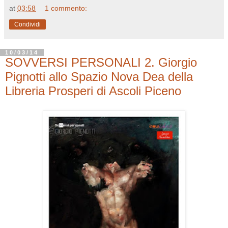
at
03:58
1 commento:
Condividi
10/03/14
SOVVERSI PERSONALI 2. Giorgio
Pignotti allo Spazio Nova Dea della
Libreria Prosperi di Ascoli Piceno