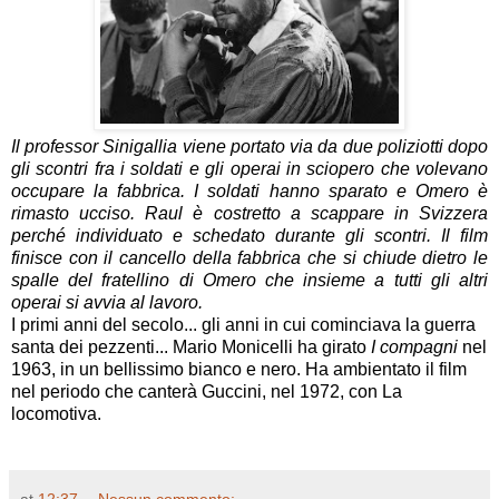
Il professor Sinigallia viene portato via da due poliziotti dopo
gli scontri fra i soldati e gli operai in sciopero che volevano
occupare la fabbrica. I soldati hanno sparato e Omero è
rimasto ucciso. Raul è costretto a scappare in Svizzera
perché individuato e schedato durante gli scontri. Il film
finisce con il cancello della fabbrica che si chiude dietro le
spalle del fratellino di Omero che insieme a tutti gli altri
operai si avvia al lavoro.
I primi anni del secolo... gli anni in cui cominciava la guerra
santa dei pezzenti... Mario Monicelli ha girato
I compagni
nel
1963, in un bellissimo bianco e nero. Ha ambientato il film
nel periodo che canterà Guccini, nel 1972, con La
locomotiva.
at
12:37
Nessun commento: