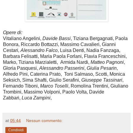
Opere di:
Vitaliano Angelini,
Davide Bassi
, Tiziana Bergagnati, Paola
Bonora, Riccardo Bottazzi, Massimo Cavalieri, Gianni
Cestari,
Alessandro Falco
, Luisa Denti, Nadia Fanzaga,
Barbara Felisatti, Maria Paola Forlani, Flavia Franceschini,
Marko, Tiziana Marzialetti, Armida Nardi,
Matteo Pagnoni
,
Gloria Pasquesi,
Alessandro Passerini
,
Giulia Pesarin
,
Alfredo Pini, Caterina Prato, Toni Salmaso, Scotti, Monica
Seksich, Sima Shafti, Giulio Serafini,
Giuseppe Tassinari
,
Fernando Tiboni,
Marco Toselli
, Romolina Trentini, Giuliano
Trombini, Massimo Volponi, Paolo Volta, Davide
Zabbari,
Luca Zampini
,
at
05:44
Nessun commento:
Condividi