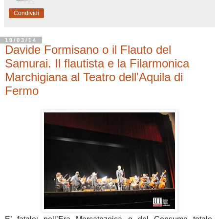
Condividi
19/03/14
Davide Formisano o il Flauto del
Samurai. Il flautista e la Filarmonica
Marchigiana al Teatro dell'Aquila di
Fermo