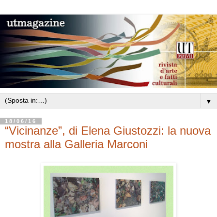
▼
18/06/16
“Vicinanze”, di Elena Giustozzi: la nuova
mostra alla Galleria Marconi