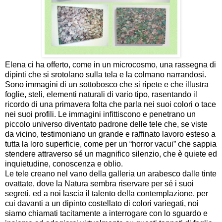
Elena ci ha offerto, come in un microcosmo, una rassegna di
dipinti che si srotolano sulla tela e la colmano narrandosi.
Sono immagini di un sottobosco che si ripete e che illustra
foglie, steli, elementi naturali di vario tipo, rasentando il
ricordo di una primavera folta che parla nei suoi colori o tace
nei suoi profili. Le immagini infittiscono e penetrano un
piccolo universo diventato padrone delle tele che, se viste
da vicino, testimoniano un grande e raffinato lavoro esteso a
tutta la loro superficie, come per un “horror vacui” che sappia
stendere attraverso sé un magnifico silenzio, che è quiete ed
inquietudine, conoscenza e oblio.
Le tele creano nel vano della galleria un arabesco dalle tinte
ovattate, dove la Natura sembra riservare per sé i suoi
segreti, ed a noi lascia il talento della contemplazione, per
cui davanti a un dipinto costellato di colori variegati, noi
siamo chiamati tacitamente a interrogare con lo sguardo e