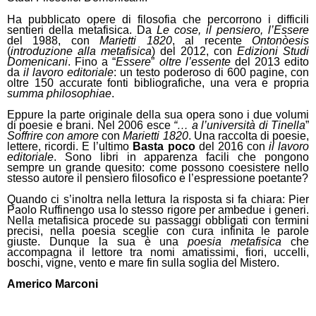
Ha pubblicato opere di filosofia che percorrono i difficili
sentieri della metafisica. Da
Le cose, il pensiero, l’Essere
del 1988, con
Marietti 1820
, al recente
Ontonòesis
(
introduzione alla metafisica
) del 2012, con
Edizioni Studi
Domenicani
. Fino a “
Essere
”
oltre l’essente
del 2013 edito
da
il lavoro editoriale
: un testo poderoso di 600 pagine, con
oltre 150 accurate fonti bibliografiche, una vera e propria
summa philosophiae
.
Eppure la parte originale della sua opera sono i due volumi
di poesie e brani. Nel 2006 esce
“… a l’università di Tinella
”
Soffrire con amore
con
Marietti 1820
. Una raccolta di poesie,
lettere, ricordi. E l’ultimo
Basta poco
del 2016 con
il lavoro
editoriale
. Sono libri in apparenza facili che pongono
sempre un grande quesito: come possono coesistere nello
stesso autore il pensiero filosofico e l’espressione poetante?
Quando ci s’inoltra nella lettura la risposta si fa chiara: Pier
Paolo Ruffinengo usa lo stesso rigore per ambedue i generi.
Nella metafisica procede su passaggi obbligati con termini
precisi, nella poesia sceglie con cura infinita le parole
giuste. Dunque la sua è una
poesia metafisica
che
accompagna il lettore tra nomi amatissimi, fiori, uccelli,
boschi, vigne, vento e mare fin sulla soglia del Mistero.
Americo Marconi