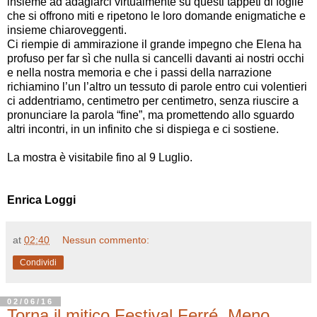
insieme ad adagiarci virtualmente su questi tappeti di foglie
che si offrono miti e ripetono le loro domande enigmatiche e
insieme chiaroveggenti.
Ci riempie di ammirazione il grande impegno che Elena ha
profuso per far sì che nulla si cancelli davanti ai nostri occhi
e nella nostra memoria e che i passi della narrazione
richiamino l’un l’altro un tessuto di parole entro cui volentieri
ci addentriamo, centimetro per centimetro, senza riuscire a
pronunciare la parola “fine”, ma promettendo allo sguardo
altri incontri, in un infinito che si dispiega e ci sostiene.
La mostra è visitabile fino al 9 Luglio.
Enrica Loggi
at
02:40
Nessun commento:
Condividi
02/06/16
Torna il mitico Festival Ferré. Meno