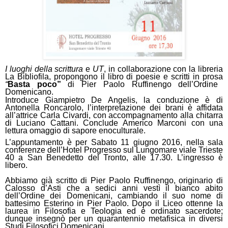
I luoghi della scrittura
e
UT
, in collaborazione con la libreria
La Bibliofila, propongono il libro di poesie e scritti in prosa
“
Basta poco”
di Pier Paolo Ruffinengo dell’Ordine
Domenicano.
Introduce Giampietro De Angelis, la conduzione è di
Antonella Roncarolo, l’interpretazione dei brani è affidata
all’attrice Carla Civardi, con accompagnamento alla chitarra
di Luciano Cattani. Conclude Americo Marconi con una
lettura omaggio di sapore enoculturale.
L’appuntamento è per Sabato 11 giugno 2016, nella sala
conferenze dell’Hotel Progresso sul Lungomare viale Trieste
40 a San Benedetto del Tronto, alle 17.30. L’ingresso è
libero.
Abbiamo già scritto di Pier Paolo Ruffinengo, originario di
Calosso d’Asti che a sedici anni vestì il bianco abito
dell’Ordine dei Domenicani, cambiando il suo nome di
battesimo Esterino in Pier Paolo. Dopo il Liceo ottenne la
laurea in Filosofia e Teologia ed è ordinato sacerdote;
dunque insegnò per un quarantennio metafisica in diversi
Studi Filosofici Domenicani.