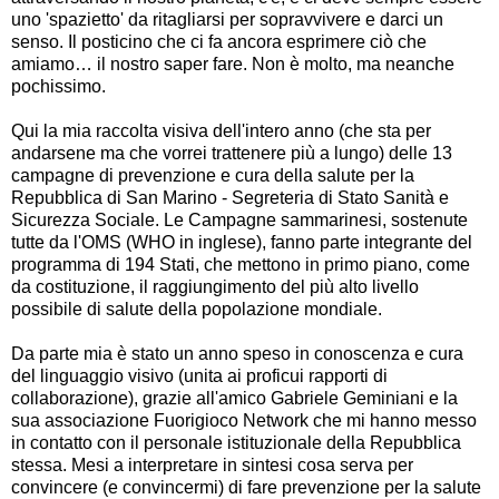
uno 'spazietto' da ritagliarsi per sopravvivere e darci un
senso. Il posticino che ci fa ancora esprimere ciò che
amiamo… il nostro saper fare. Non è molto, ma neanche
pochissimo.
Qui la mia raccolta visiva dell'intero anno (che sta per
andarsene ma che vorrei trattenere più a lungo) delle 13
campagne di prevenzione e cura della salute per la
Repubblica di San Marino - Segreteria di Stato Sanità e
Sicurezza Sociale. Le Campagne sammarinesi, sostenute
tutte da l'OMS (WHO in inglese), fanno parte integrante del
programma di 194 Stati, che mettono in primo piano, come
da costituzione, il raggiungimento del più alto livello
possibile di salute della popolazione mondiale.
Da parte mia è stato un anno speso in conoscenza e cura
del linguaggio visivo (unita ai proficui rapporti di
collaborazione), grazie all'amico Gabriele Geminiani e la
sua associazione Fuorigioco Network che mi hanno messo
in contatto con il personale istituzionale della Repubblica
stessa. Mesi a interpretare in sintesi cosa serva per
convincere (e convincermi) di fare prevenzione per la salute