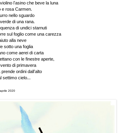
 violino l'asino che beve la luna
 e rosa Carmen.
zurro nello sguardo
verde di una rana.
uenza di undici starnuti
orre sul foglio come una carezza
aiuto alla neve
e sotto una foglia
lano come aerei di carta
ettano con le finestre aperte,
l
vento di primavera
 prende ordini dall'alto
l settimo cielo...
 aprile 2020