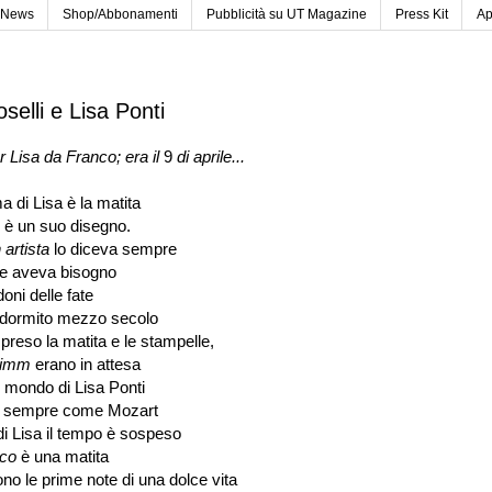
News
Shop/Abbonamenti
Pubblicità su UT Magazine
Press Kit
Ap
selli e Lisa Ponti
r Lisa da Franco; era
il
9
di
aprile...
a di Lisa
è
la matita
a
è un suo disegno.
 artista
lo diceva sempre
ne aveva bisogno
doni delle fate
 dormito mezzo secolo
preso la matita e le stampelle,
Grimm
erano in attesa
l
mondo di Lisa Ponti
per sempre come Mozart
di Lisa
il
tempo è sospeso
ico
è
una matita
ono le prime note di una dolce vita