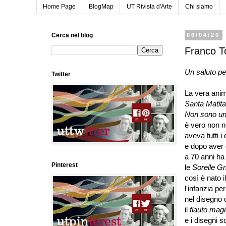
Home Page
BlogMap
UT Rivista d'Arte
Chi siamo
Cerca nel blog
06/04/20
Franco To
Un saluto pe
Twitter
La vera anim
Santa Matit
Non sono un
è vero non 
aveva tutti i 
e dopo aver
a 70 anni ha 
Pinterest
le
Sorelle 
così
è
nato
i
l'infanzia 
nel disegno 
il
flauto mag
e i disegni s