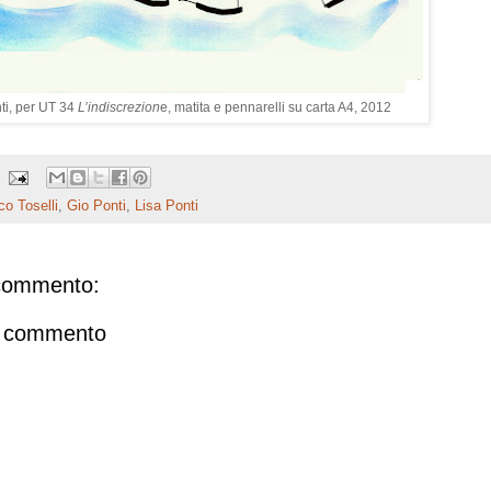
ti, per UT 34
L’indiscrezion
e, matita e pennarelli su carta A4, 2012
co Toselli
,
Gio Ponti
,
Lisa Ponti
commento:
n commento