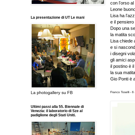
con l'orso al
Leone buono
Lisa ha l'az
La presentazione di UT Le mani
e
il
pensiero 
Dopo una seq
la matita sc
Lisa chiede 
e si nascond
i disegni vo
gli amici asp
il postino è i
la sua matita
Gio Ponti
è
a
La photogallery su FB
Franco Toselli - 6
Ultimi passi alla 55. Biennale di
Venezia: il laboratorio di Sze al
padiglione degli Stati Uniti.