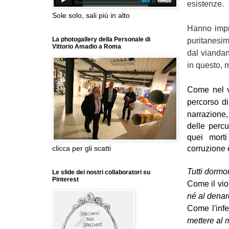
esistenze.
Sole solo, sali più in alto
Hanno impre
La photogallery della Personale di
puritanesim
Vittorio Amadio a Roma
dal viandant
in questo, 
Come nel v
percorso di
narrazione,
delle percu
quei morti
corruzione e
clicca per gli scatti
Tutti dormon
Le slide dei nostri collaboratori su
Pinterest
Come il vio
né al denar
Come l'inf
mettere al 