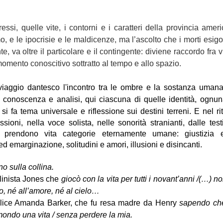
ssi, quelle vite, i contorni e i caratteri della provincia amer
o, e le ipocrisie e le maldicenze, ma l’ascolto che i morti esigo
e, va oltre il particolare e il contingente: diviene raccordo fra v
momento conoscitivo sottratto al tempo e allo spazio.
iaggio dantesco l'incontro tra le ombre e la sostanza umana
 conoscenza e analisi, qui ciascuna di quelle identità, ognu
 si fa tema universale e riflessione sui destini terreni.
E nel r
ssioni, nella voce solista, nelle sonorità stranianti, dalle te
 prendono vita categorie eternamente umane: giustizia e 
d emarginazione, solitudini e amori, illusioni e disincanti.
o sulla collina.
linista Jones che
giocò con la vita per tutti i novant’anni /(…) 
o, né all’amore, né al cielo…
elice Amanda Barker, che fu resa madre da Henry
sapendo ch
mondo una vita / senza perdere la mia.