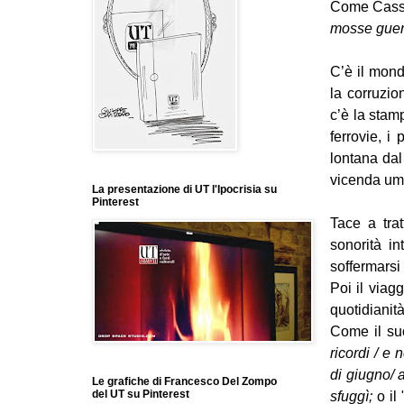
Come
Cassi
mosse guerr
C’è il mond
la corruzion
c’è la stamp
ferrovie, i
lontana dal
vicenda um
La presentazione di UT l'Ipocrisia su
Pinterest
Tace a trat
sonorità in
soffermarsi
Poi il viag
quotidianit
Come il su
ricordi / e
di giugno/ 
Le grafiche di Francesco Del Zompo
del UT su Pinterest
sfuggì;
o il