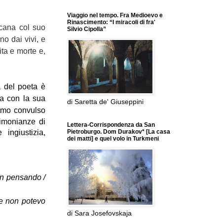
Viaggio nel tempo. Fra Medioevo e
Rinascimento: “I miracoli di fra'
icana col suo
Silvio Cipolla”
no dai vivi, e
ita e morte e,
 del poeta è
na con la sua
di Saretta de' Giuseppini
itmo convulso
stimonianze di
Lettera-Corrispondenza da San
Pietroburgo. Dom Durakov* [La casa
ingiustizia,
dei matti] e quel volo in Turkmeni
non pensando /
e non potevo
di Sara Josefovskaja