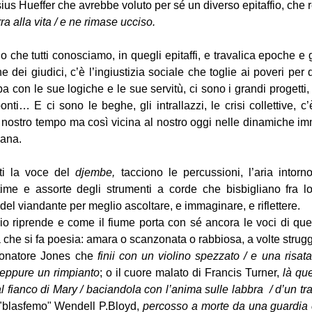
us Hueffer che avrebbe voluto per sé un diverso epitaffio, che r
a alla vita / e ne rimase ucciso.
o che tutti conosciamo, in quegli epitaffi, e travalica epoche e 
e dei giudici, c’è l’ingiustizia sociale che toglie ai poveri per d
a con le sue logiche e le sue servitù, ci sono i grandi progetti, g
 ponti… E ci sono le beghe, gli intrallazzi, le crisi collettive, 
 nostro tempo ma così vicina al nostro oggi nelle dinamiche imm
ana.
ti la voce del
djembe,
tacciono le percussioni, l’aria intorn
time e assorte degli strumenti a corde che bisbigliano fra l
 del viandante per meglio ascoltare, e immaginare, e riflettere.
gio riprende e come il fiume porta con sé ancora le voci di quel
à che si fa poesia: amara o scanzonata o rabbiosa, a volte strug
onatore Jones che
finii con un violino spezzato / e una risata
 neppure un rimpianto
; o il cuore malato di Francis Turner,
là qu
al fianco di Mary / baciandola con l’anima sulle labbra / d’un tr
 "blasfemo" Wendell P.Bloyd,
percosso a
morte da una guardia cat