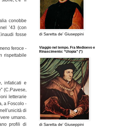
Italia conobbe
nel ’43 (con
di Saretta de' Giuseppini
Einaudi fosse
Viaggio nel tempo. Fra Medioevo e
meno feroce -
Rinascimento: “Utopia” (*)
n rispettabile
 infaticati e
le” (C.Pavese,
oni letterarie
a, a Foscolo -
ell'unicità di
vivere umano.
no profili di
di Saretta de' Giuseppini