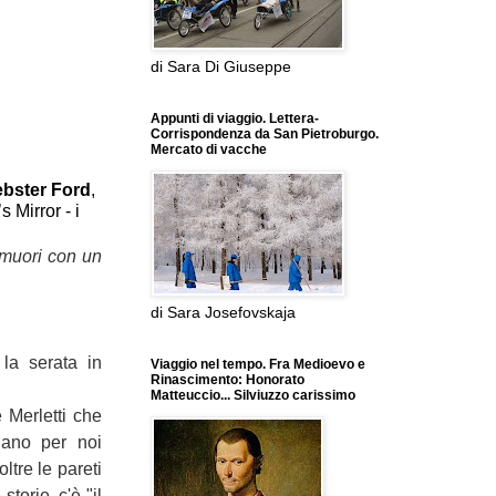
di Sara Di Giuseppe
Appunti di viaggio. Lettera-
Corrispondenza da San Pietroburgo.
Mercato di vacche
bster Ford
,
 Mirror - i
, muori con un
di Sara Josefovskaja
la serata in
Viaggio nel tempo. Fra Medioevo e
Rinascimento: Honorato
Matteuccio... Silviuzzo carissimo
 Merletti che
nano per noi
oltre le pareti
torie, c'è "il