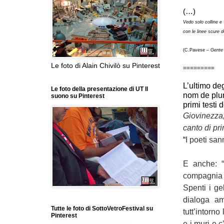
(…)
Vedo solo colline e 
con le linee scure d
(C.Pavese –
Gente 
Le foto di Alain Chivilò su Pinterest
=========
L’ultimo deg
Le foto della presentazione di UT Il
nom de plu
suono su Pinterest
primi testi 
Giovinezza,
canto di pri
“
I poeti san
E anche: “
compagnia 
Spenti i ge
dialoga am
Tutte le foto di SottoVetroFestival su
tutt’intorno
Pinterest
e i muri e c