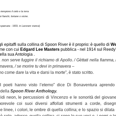
riempiono il cielo e la terra
ei fianchi, lontane o vicine
.
spaesata -
1933, in
Lavorare stanca
)
li epitaffi sulla collina di Spoon River è il proprio: è quello di
We
me con cui
Edgard Lee Masters
pubblica - nel 1914 sul Reedy’s
della sua Antologia .
 non serve fuggire il richiamo di Apollo. / Gèttati nella fiamma
mavera, / se morire tu devi in primavera –
no come dare la vita e darsi la morte”, è stato scritto.
I poeti hanno visto l’eterno” dice Di Bonaventura aprendo 
della
Spoon River Anthology.
lidi neon, le percussioni di Vincenzo e le sonorità del giovane
orevole coi suoi diversi affollati strumenti a corde, diseg
 le linee, i colori, le ombre di quella collina; e lo spazio si dilata 
’è solo, adesso, quella collina, ci sono le sue voci e i nomi e le s