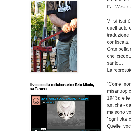
Far West de
Vi si ispi
quell’auto
traduzione
confiscata.
Gran beffa 
che credett
santo…
La repressi
“Come non 
Il video della collaboratrice Ezia Mitolo,
su Taranto
misantropic
1943): e le
antiche - d
ma sono voc
"ogni vita 
Quelle voc