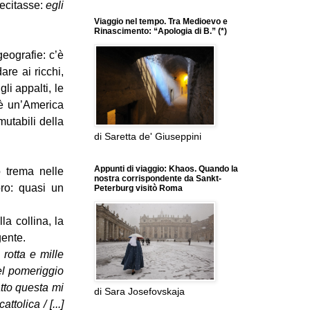
ecitasse:
egli
Viaggio nel tempo. Tra Medioevo e
Rinascimento: “Apologia di B.” (*)
geografie: c’è
are ai ricchi,
li appalti, le
c’è un’America
utabili della
di Saretta de' Giuseppini
Appunti di viaggio: Khaos. Quando la
o trema nelle
nostra corrispondente da Sankt-
oro: quasi un
Peterburg visitò Roma
la collina, la
gente.
 rotta e mille
el pomeriggio
atto questa mi
di Sara Josefovskaja
tolica / [...]