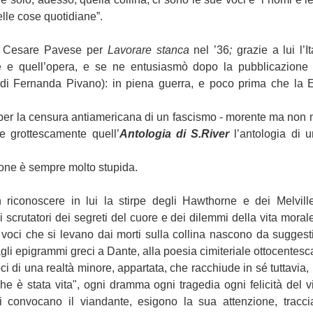
lle cose quotidiane”.
rò Cesare Pavese per
Lavorare stanca
nel ’36
;
grazie a lui l’
re e quell’opera, e se ne entusiasmò dopo la pubblicazione 
 di Fernanda Pivano): in piena guerra, e poco prima che la 
per la censura antiamericana di un fascismo - morente ma non 
e grottescamente quell’
Antologia di S.River
l’antologia di u
one è sempre molto stupida.
riconoscere in lui la stirpe degli Hawthorne e dei Melville,
i scrutatori dei segreti del cuore e dei dilemmi della vita mora
 voci che si levano dai morti sulla collina nascono da suggesti
agli epigrammi greci a Dante, alla poesia cimiteriale ottocentesc
i di una realtà minore, appartata, che racchiude in sé tuttavia, n
che è stata vita", ogni dramma ogni tragedia ogni felicità del 
i convocano il viandante, esigono la sua attenzione, traccia