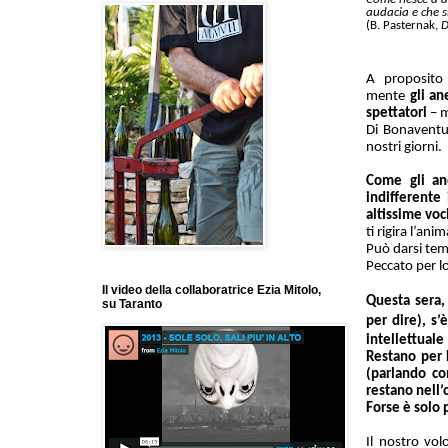
audacia e che s
(B. Pasternak,
D
A proposito
mente
gli
ane
spettatori
– m
Di Bonaventur
nostri giorni.
Come gli ane
indifferente
altissime voc
ti rigira l’an
Può darsi tem
Peccato per l
Il video della collaboratrice Ezia Mitolo,
Questa sera,
su Taranto
per dire)
, s’
intellettuale
Restano per D
(parlando co
restano nell’
Forse è solo 
Il nostro volo