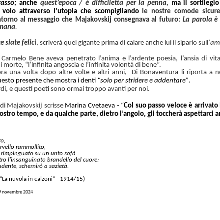
rasso;
anche
quest’epoca / è difficiletta
per la penna,
ma il sortilegi
 volo attraverso l’utopia che scompigliando
le nostre comode sicur
torno al messaggio
che Majakovskij consegnava al futuro:
La parola è
umana
.
e siate felic
i
, scriverà quel gigante prima di calare anche lui il sipario sull’
am
 Carmelo Bene aveva penetrato l’anima e l’ardente poesia, l’ansia di vit
morte, “l’infinita angoscia e l’infinita volontà di bene”.
ra una volta dopo altre volte e altri anni, Di Bonaventura li riporta a n
uesto presente che mostra i denti
“solo per stridere e addentare”
.
rdi, e questi poeti sono ormai troppo avanti per noi.
di Majakovskij scrisse
Marina Cvetaeva - “
Col suo passo veloce è arrivato
ostro tempo, e da qualche parte, dietro l’angolo, gli toccherà aspettarci 
ro,
rvello rammollito,
 rimpinguato su un unto sofà
tro l’insanguinato brandello del cuore:
ente, schernirò a sazietà.
“La nuvola in calzoni”
-
1914/15)
19 novembre 2024