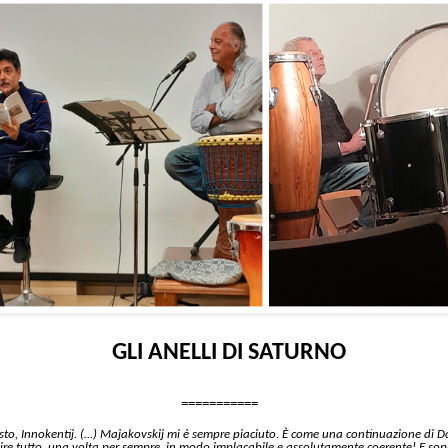
GLI ANELLI DI SATURNO
===========
osto, Innokentij. (…) Majakovskij mi è sempre piaciuto.
È come una continuazione di Do
ire tutto, una volta per sempre, in modo implacabile e assolutamente coerente! E sop