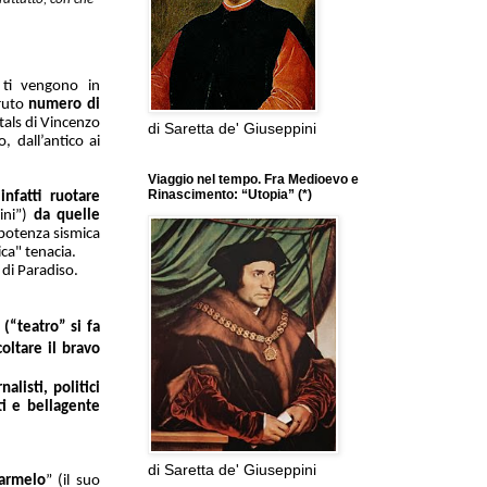
 ti vengono in
ruto
numero di
tals di Vincenzo
di Saretta de' Giuseppini
, dall’antico ai
Viaggio nel tempo. Fra Medioevo e
Rinascimento: “Utopia” (*)
nfatti ruotare
ni”)
da quelle
 potenza sismica
ica" tenacia.
 di Paradiso.
a
(“teatro” si fa
oltare il bravo
alisti, politici
ti e bellagente
di Saretta de' Giuseppini
Carmelo
” (il suo