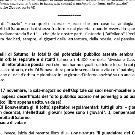
lancio scaraventa le cose in faccia alla società e anche più lontano, nello spazio!”
ottor
Živago
, parte VI)
===========
 di “spazio” – ma quello siderale – ecco che per cosmica analogia
lli di Saturno
e la distanza fra loro e dal pianeta, quando osservi lo spa
ediamente da 8 a 11 – che (dalle nostre parti, s’intende!) “affollano” i Reci
a dedicati, sempre, ai giganti della letteratura, della poesia, del pensiero
lli di Saturno, la totalità del potenziale pubblico assente sembra i
 in orbite separate e distanti
(almeno i 4.800 km della “divisione Cassi
i di letteratura e poesia:
voci che non hanno uguali fra cielo e terra, la cui
ima al contrario, e che Di Bonaventura porta in scena da una vita con "patolog
ano d'uscir d’orbita e piombare in un girone d’Inferno anziché su un anello
oro.
 17 novembre, la sala-magazzino dell’Ospitale coi suoi neon-macelleri
è appena desertificata del folto pubblico accorso nel pomeriggio ad asc
 (col libro appena uscito, va da sé).
i Bonaventura gli 8 (otto) spettatori regolamentari: tutti gli altri – giorn
n decenza), intellettuali, giovani (dove sono i giovani?...), benpensan
orbita di Saturno.
paura di volare
, invece, inizia
dal recente libro di Di Bonaventura “
Il guardatore del 