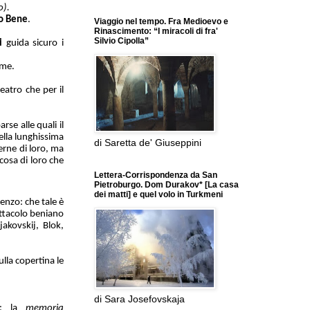
o).
o Bene
.
Viaggio nel tempo. Fra Medioevo e
Rinascimento: “I miracoli di fra'
Silvio Cipolla”
i
guida sicuro i
ume.
eatro che per il
se alle quali il
ella lunghissima
di Saretta de' Giuseppini
erne di loro, ma
cosa di loro che
Lettera-Corrispondenza da San
Pietroburgo. Dom Durakov* [La casa
dei matti] e quel volo in Turkmeni
enzo: che tale è
ettacolo beniano
jakovskij, Blok,
ulla copertina le
di Sara Josefovskaja
: la
memoria