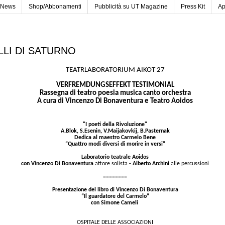
News
Shop/Abbonamenti
Pubblicità su UT Magazine
Press Kit
Ap
LLI DI SATURNO
TEATRLABORATORIUM AIKOT 27
VERFREMDUNGSEFFEKT TESTIMONIAL
Rassegna di teatro poesia musica canto orchestra
A cura di Vincenzo Di Bonaventura e Teatro Aoidos
"I poeti della Rivoluzione"
A.Blok, S.Esenin, V.Maijakovkij, B.Pasternak
Dedica al maestro Carmelo Bene
“Quattro modi diversi di morire in versi”
Laboratorio teatrale Aoidos
con Vincenzo Di Bonaventura
attore solista
- Alberto Archini
alle percussioni
========
Presentazione del libro di Vincenzo Di Bonaventura
“Il guardatore del Carmelo”
con Simone Cameli
OSPITALE DELLE ASSOCIAZIONI