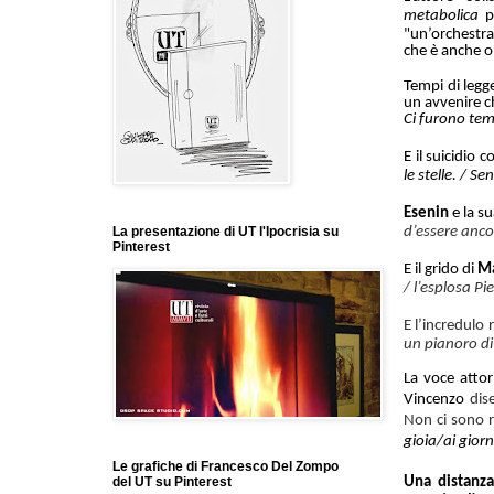
metabolica
p
"un’orchestra
che è anche o
Tempi di legg
un avvenire c
Ci furono tem
E il suicidio 
le stelle. / S
Esenin
e la s
d’essere anco
La presentazione di UT l'Ipocrisia su
Pinterest
E il grido di
Ma
/ l’esplosa P
E
l’incredulo 
un pianoro di
La voce attori
Vincenzo
dis
Non ci sono r
gioia/ai giorni
Le grafiche di Francesco Del Zompo
Una distanza
del UT su Pinterest