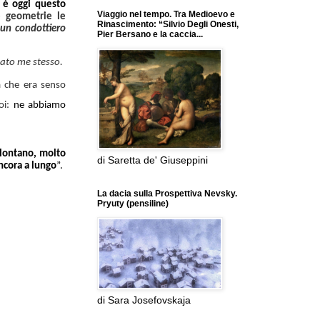
o è oggi questo
Viaggio nel tempo. Tra Medioevo e
e geometrie le
Rinascimento: “Silvio Degli Onesti,
 un condottiero
Pier Bersano e la caccia...
ato me stesso
.
a che era senso
oi:
ne abbiamo
 lontano, molto
di Saretta de' Giuseppini
ancora a lungo
”.
La dacia sulla Prospettiva Nevsky.
Pryuty (pensiline)
di Sara Josefovskaja