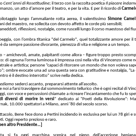
po
Cent’anni di Rosetitudine
; il terzo con la raccolta poetica
Il piacere indarn
manzo, un atto d’amore per il teatro, e per la vita. E per il ricordo di
Carmel
pilotaggio lungo l’ammaliante rotta aerea, il valentissimo
Simone Camel
ani del maestro, ne sollecita con devoto affetto le corde più sensibili;
aneddoti, riflessioni, nostalgie, come ruscelli lungo il corso maestoso del fi
eggia, con l’ombra titanica "del Carmelo", quel totalizzante amore per il t
 è da sempre passione divorante, pienezza di vita e religione a un tempo.
no – amichevoli, amate, palpitanti come allora – figure troppo presto scompar
ato: di ognuna l’orma luminosa è impressa così nella vita di Vincenzo come n
atrale e artistica; persone “capaci di ritorcere un mondo che non voleva sap
nto”; ombre evocate una ad una questa sera con gratitudine e nostalgia, “La 
entro è il destino interrotto” scrive nella dedica.
vediamo
sederci accanto, prepararsi attente all’ascolto.
 noi a farsi travolgere dal sommovimento tellurico che è ogni recital di Vinc
ggi, con voce e percussioni chiamate a ricreare l’incantamento che fu lo sp
i diversi di morire in versi
” dedicato ai “Poeti della Rivoluzione”: Ma
rnak, 10.000 spettatori a Milano, anni ’80 del secolo scorso.
ttacolo, Bene fece dono a Pertini incidendo in esclusiva per lui un 78 giri e s
ti. Oggi reperto prezioso e raro.
 ben altro Presidente…]
lista si fa oggi macchina scenica nel pieno dell’accezione beniana