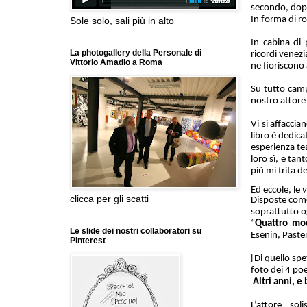
secondo, do
In forma di ro
Sole solo, sali più in alto
In cabina di 
La photogallery della Personale di
ricordi venezi
Vittorio Amadio a Roma
ne fioriscono 
Su tutto camp
nostro attore
Vi si affaccia
libro è dedic
esperienza te
loro sì, e ta
più mi trita d
Ed eccole, le
clicca per gli scatti
Disposte come
soprattutto o
“
Quattro mod
Le slide dei nostri collaboratori su
E
senin, Paste
Pinterest
[Di quello spe
foto dei 4 poe
Altri anni, e
L’attore so