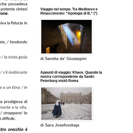
e che possedeva
 potente sintesi
Viaggio nel tempo. Tra Medioevo e
Rinascimento: “Apologia di B.” (*)
zione
.
iva la fiducia
in
ate, / fendendo
/ la triste gioia
di Saretta de' Giuseppini
/ s’è inabissata
Appunti di viaggio: Khaos. Quando la
nostra corrispondente da Sankt-
Peterburg visitò Roma
le a un Etna / in
a prodigiosa di
 morte e la vita.
/ strappare/ la
 difficile
.
di Sara Josefovskaja
stro orecchio è