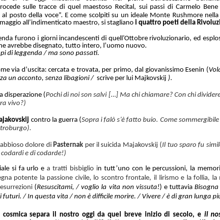
rocede sulle tracce di quel maestoso Recital, sui passi di Carmelo Ben
 al posto della voce”.
E come scolpiti su un ideale Monte Rushmore
nella
maggio all’indimenticato maestro, si stagliano
i quattro poeti della Rivolu
enda furono i giorni incandescenti di quell’Ottobre rivoluzionario, ed esplos
he avrebbe disegnato, tutto intero, l’uomo nuovo.
pi di leggenda / ma sono passati
.
come via d’uscita: cercata e trovata, per primo, dal giovanissimo
Esenin
(
Vol
enza un acconto, senza libagioni /
scrive per lui Majkovskij
).
ua disperazione (
Pochi di noi son salvi […] Ma chi chiamare? Con chi dividere 
ra vivo?)
jakovskij
contro la guerra (
Sopra i falò s’è fatto buio. Come sommergibile 
ietroburgo).
rabbioso dolore di
Pasternak
per il suicida Majakovskij
(
Il tuo sparo fu simi
 codardi e di codarde!)
ale si fa urlo e
a tratti bisbiglio i
n tutt’uno con le percussioni, la memori
egna potente la passione civile, lo scontro frontale, il lirismo e la follia, la
esurrezioni
(
Resuscitami, / voglio la vita non vissuta!
) e tuttavia
Bisogna 
 futuri. / In questa vita / non è difficile morire. / Vivere / è di gran lunga più
 cosmica separa il nostro oggi da quel breve inizio di secolo, e
il no