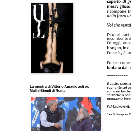
coperto di g
meraviglioso
ricompone in
della forza 
Voi che restat
Di quei poeti
incombente di 
Ed oggi, anco
bisogno, in q
Forse è già ta
Forse - come 
lontano dal n
==========
Il vostro pensie
La mostra di Vittorio Amadio agli ex
sognante sul ce
Mulini Biondi di Roma
come un lacchè
stuzzicherò con
mordace e impud
(V.Majakovskij, 
Sara Di Giuseppe - 