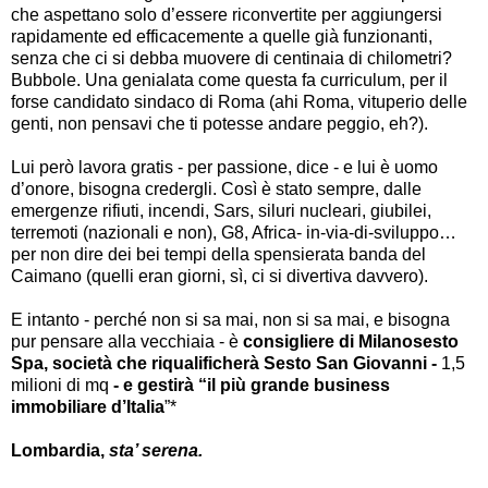
che aspettano solo d’essere riconvertite per aggiungersi
rapidamente ed efficacemente a quelle già funzionanti,
senza che ci si debba muovere di centinaia di chilometri?
Bubbole. Una genialata come questa fa curriculum, per il
forse candidato sindaco di Roma (ahi Roma, vituperio delle
genti, non pensavi che ti potesse andare peggio, eh?).
Lui però lavora gratis - per passione, dice - e lui è uomo
d’onore, bisogna credergli. Così è stato sempre, dalle
emergenze rifiuti, incendi, Sars, siluri nucleari, giubilei,
terremoti (nazionali e non), G8, Africa- in-via-di-sviluppo…
per non dire dei bei tempi della spensierata banda del
Caimano (quelli eran giorni, sì, ci si divertiva davvero).
E intanto - perché non si sa mai, non si sa mai, e bisogna
pur pensare alla vecchiaia - è
consigliere di Milanosesto
Spa, società che riqualificherà Sesto San Giovanni -
1,5
milioni di mq
- e gestirà “il più grande business
immobiliare d’Italia
”*
Lombardia,
sta’ serena.