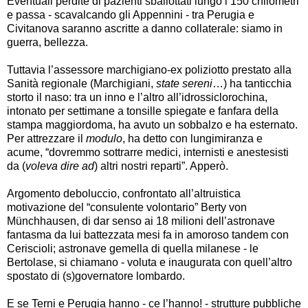
Eventuali perdite di pazienti sballottati lungo i 150 chilometri
e passa - scavalcando gli Appennini - tra Perugia e
Civitanova saranno ascritte a danno collaterale: siamo in
guerra, bellezza.
Tuttavia l’assessore marchigiano-ex poliziotto prestato alla
Sanità regionale (Marchigiani,
state sereni
…) ha tanticchia
storto il naso: tra un inno e l’altro all’idrossiclorochina,
intonato per settimane a tonsille spiegate e fanfara della
stampa maggiordoma, ha avuto un sobbalzo e ha esternato.
Per attrezzare il
modulo
, ha detto con lungimiranza e
acume, “dovremmo sottrarre medici, internisti e anestesisti
da (
voleva dire ad
) altri nostri reparti”. Apperò.
Argomento deboluccio, confrontato all’altruistica
motivazione del “consulente volontario” Berty von
Münchhausen, di dar senso ai 18 milioni dell’astronave
fantasma da lui battezzata mesi fa in amoroso tandem con
Ceriscioli; astronave gemella di quella milanese - le
Bertolase, si chiamano - voluta e inaugurata con quell’altro
spostato di (s)governatore lombardo.
E se Terni e Perugia hanno - ce l’hanno! - strutture pubbliche