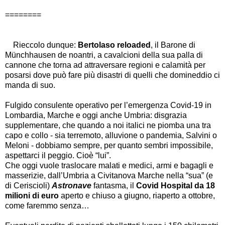
========
Rieccolo dunque:
Bertolaso reloaded
, il Barone di
Münchhausen de noantri, a cavalcioni della sua palla di
cannone che torna ad attraversare regioni e calamità per
posarsi dove può fare più disastri di quelli che domineddio ci
manda di suo.
Fulgido consulente operativo per l’emergenza Covid-19 in
Lombardia, Marche e oggi anche Umbria: disgrazia
supplementare, che quando a noi italici ne piomba una tra
capo e collo - sia terremoto, alluvione o pandemia, Salvini o
Meloni - dobbiamo sempre, per quanto sembri impossibile,
aspettarci il peggio. Cioè “lui”.
Che oggi vuole traslocare malati e medici, armi e bagagli e
masserizie, dall’Umbria a Civitanova Marche nella “sua” (e
di Ceriscioli)
Astronave
fantasma, il
Covid Hospital da 18
milioni di euro
aperto e chiuso a giugno, riaperto a ottobre,
come faremmo senza…