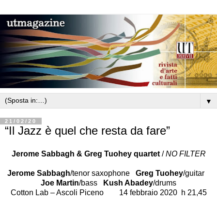
▼
21/02/20
“Il Jazz è quel che resta da fare”
Jerome Sabbagh & Greg Tuohey quartet
/
NO FILTER
Jerome Sabbagh
/tenor saxophone
Greg Tuohey
/guitar
Joe Martin
/bass
Kush Abadey
/drums
Cotton Lab – Ascoli Piceno 14 febbraio 2020 h 21,45