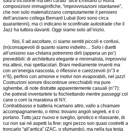
sala d’incisione ma ben curato” dice Emiliano D’Auria:
composizioni immaginifiche, “improvvisazioni istantanee”,
che non solo materializzano compiutamente il pensiero
dell’
anziano
collega Bernard Lubat (loro sono circa
quarantenni), ma ci indicano le sconfinate autostrade che il
Jazz ha tuttora davanti. Oggi siamo solo all’inizio.
Noi, lì ad ascoltare, ci siamo sentiti piccoli e confusi,
(in)consapevoli di quanto siamo indietro… Solo i duetti
all’unisono sax-chitarra potremmo dirli (appena un po’)
prevedibili: di architettura elegante e minimalista, improvvisi
ma attesi, mai spettacolari. Brani mediamente irruenti ma
con un’energia nascosta, o riflessivi e carezzevoli (n°3 e
n°6), perfino con armonie e motivi non evaporabili, nel jazz!
Costruzioni sonore discontinue orecchiabili ma pure
sghembe, di note distratte apparentemente casuali (n°7):
che potresti inventartele tu fischiettando mentre passeggi col
cane o corri la maratona di NY.
Contrabbasso e batteria ricamano altro, vallo a chiamare
accompagnamento, o ritmo: trovano angoli segreti, e ti ci
portano. Tutto jazz nuovo e sveglio, ipnotico e rilassante, di
cui non sai né aspetti la fine: ogni pezzo son quasi costretti a
troncarlo “all’antica” (ZAC, o sfumando), ma nella tua testa