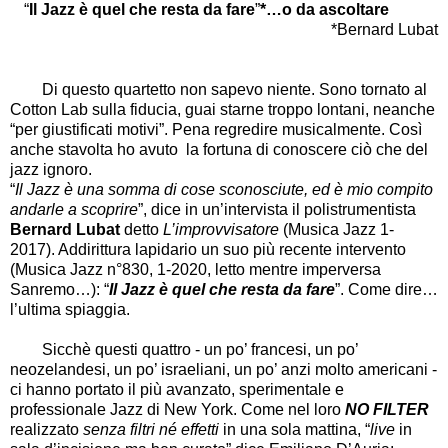
“
Il Jazz è quel che resta da fare
”
*…o da ascoltare
*Bernard Lubat
Di questo quartetto non sapevo niente. Sono tornato al
Cotton Lab sulla fiducia, guai starne troppo lontani, neanche
“per giustificati motivi”. Pena regredire musicalmente. Così
anche stavolta ho avuto la fortuna di conoscere ciò che del
jazz ignoro.
“
Il Jazz è una somma di cose sconosciute, ed è mio compito
andarle a scoprire
”, dice in un’intervista il polistrumentista
Bernard Lubat
detto
L’improvvisatore
(Musica Jazz
1-
2017). Addirittura lapidario un suo più recente intervento
(Musica Jazz n°830, 1-2020, letto mentre imperversa
Sanremo…): “
Il Jazz è quel che resta da fare
”. Come dire…
l’ultima spiaggia.
Sicchè questi quattro - un po’ francesi, un po’
neozelandesi, un po’ israeliani, un po’ anzi molto americani -
ci hanno portato il più avanzato, sperimentale e
professionale Jazz di New York. Come nel loro
NO FILTER
realizzato
senza filtri né effetti
in una sola mattina, “
live
in