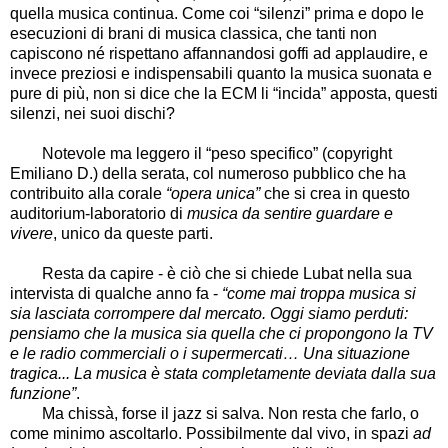
quella musica continua. Come coi “silenzi” prima e dopo le
esecuzioni di brani di musica classica, che tanti non
capiscono né rispettano affannandosi goffi ad applaudire, e
invece preziosi e indispensabili quanto la musica suonata e
pure di più, non si dice che la ECM li “incida” apposta, questi
silenzi, nei suoi dischi?
Notevole ma leggero il “peso specifico” (copyright
Emiliano D.) della serata, col numeroso pubblico che ha
contribuito alla corale
“opera unica”
che si crea in questo
auditorium-laboratorio di
musica da sentire guardare e
vivere
, unico da queste parti.
Resta da capire - è ciò che si chiede Lubat nella sua
intervista di qualche anno fa -
“come mai troppa musica si
sia lasciata corrompere dal mercato. Oggi siamo perduti:
pensiamo che la musica sia quella che ci propongono la TV
e le radio commerciali o i supermercati… Una situazione
tragica... La musica è stata completamente deviata dalla sua
funzione”
.
Ma chissà, forse il jazz si salva. Non resta che farlo, o
come minimo ascoltarlo. Possibilmente dal vivo, in spazi
ad