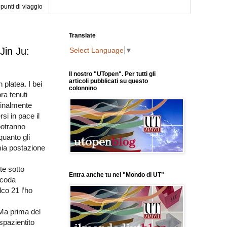
punti di viaggio
Translate
Jin Ju:
Select Language
▼
Il nostro "UTopen". Per tutti gli
articoli pubblicati su questo
n platea. I bei
colonnino
ora tenuti
finalmente
si in pace il
potranno
quanto gli
mia postazione
,
te sotto
Entra anche tu nel "Mondo di UT"
 coda
alco 21 l’ho
a prima del
spazientito