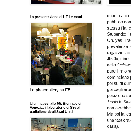
quanto ancor
La presentazione di UT Le mani
pubblico non
stessa fila, 
Stupendo: l’
Oh, yes! T’a
prevalenza f
ragazzini ad
, cine
Jin Ju
dello
Steinwa
pure il mio
m
cominciano p
poi su di qui
già dagli arp
La photogallery su FB
posiziona sub
in
Studio
Stu
Ultimi passi alla 55. Biennale di
non avrebbe
Venezia: il laboratorio di Sze al
padiglione degli Stati Uniti.
Ma poi la le
una tastiera
casa).