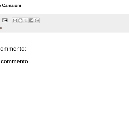
o Camaioni
Ju
commento:
n commento