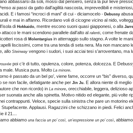
rano abbassarsi da soli, mossi dal pensiero, senza la pur lieve pressi
 Penso ai passi da gatto dall’agilità nascosta, imprevedibili e misteriosi,
cidi. E i famosi “incroci di mani” di cui - diciamocelo -
abusav
Debussy
turali e mai in affanno. Ricordano voli di cicogne vicino al nido, volteggi
l’isola di
, mentre escono suoni quasi giapponesi, o alla
Hokkaido
Jarre
 attacco le mani scendono parallele dall’alto al
, come frenate d
ralenti
icotteri rosa di
in atterraggio sullo stagno. A volte le ma
Molentargius
 capelli liscissimi, come tra una tenda di seta nera. Ma non mancano le
, allo
vengono i sudori, i suoi acciai tesi s’arroventano, ma l
Steinway
poi c’è di tutto, opulenza, colore, potenza, dolcezza. E Debus
trouvée
va male. Musica pura. Molto
.
La
minore
no è passato da un bel po’, viene fame, occorre un “bis” diverso, q
 se non facile, defatigante anche per
. E allora niente di meglio
Jin Ju
 autore che non ricordo) in
, orecchiabile, leggera, delizioso ap
La
minore
er suonata anche alla spinetta. Motivo nitido ed elegante, più volte r
nei contrappunti. Veloce, specie sulla sinistra che pare un motorino el
 Stupefacente. Applausi. Ragazzini che schizzano in piedi. Felici anch
ie il 21…
iamo abbiamo
, abbiamo
una faccia un po’ così, un’espressione un po’ così