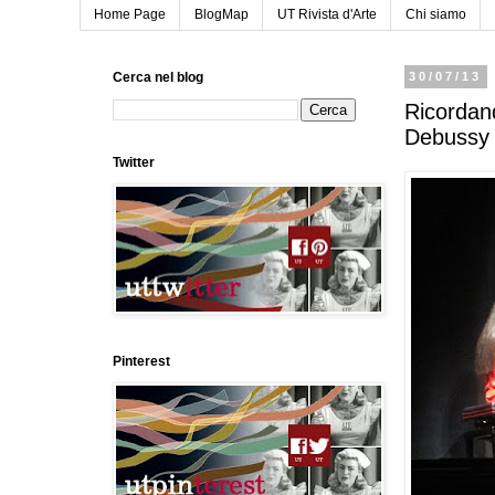
Home Page
BlogMap
UT Rivista d'Arte
Chi siamo
Cerca nel blog
30/07/13
Ricordand
Debussy 
Twitter
Pinterest