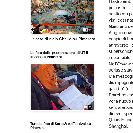
I tasti semb
polpastrelli.
scatto ma pla
visti così na
del
Manciuria
A ogni nuovo
coppie di fen
Le foto di Alain Chivilò su Pinterest
attraverso i
supersoniche
Le foto della presentazione di UT Il
impassibile.
suono su Pinterest
Nell’
Étude re
scrisse sta
Ma mezzogior
disimpegnato
gavotta” (di
Potrebbe ess
volta nuovo 
senza ansia.
dicevo, spec
Quando usc
Tutte le foto di SottoVetroFestival su
Shanghai.
Pinterest