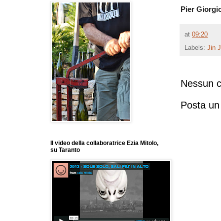
Pier Giorgi
at
09:20
Labels:
Jin 
Nessun 
Posta u
Il video della collaboratrice Ezia Mitolo,
su Taranto