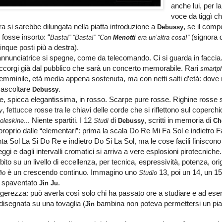
anche lui, per l
voce da tiggì c
a si sarebbe dilungata nella piatta introduzione a
, se il comp
Debussy
 fosse insorto: “
(signora 
Basta!” “Basta!” “Con
Menotti
era un’altra cosa!”
cinque posti più a destra).
annunciatrice si spegne, come da telecomando. Ci si guarda in faccia. 
ccorgi già dal pubblico che sarà un concerto memorabile. Rari
smartp
emminile, età media appena sostenuta, ma con netti salti d’età: dove ma
 ascoltare
.
Debussy
se, spicca elegantissima, in rosso. Scarpe pure rosse. Righine rosse s
, fettucce rosse tra le chiavi delle corde che si riflettono sul coperch
y
... Niente spartiti. I 12
di
, scritti in memoria di
oleskine
Studi
Debussy
Ch
roprio dalle “elementari”: prima la scala Do Re Mi Fa Sol e indietro 
nta Sol La Si Do Re e indietro Do Si La Sol, ma le cose facili finiscon
eggi e dagli intervalli cromatici si arriva a vere esplosioni pirotecniche
ito su un livello di eccellenza, per tecnica, espressività, potenza, orig
è un crescendo continuo. Immagino uno
13, poi un 14, un 
dio
Studio
 spaventato
.
Jin Ju
ggerezza: può averla così solo chi ha passato ore a studiare e ad eser
 disegnata su una tovaglia (
bambina non poteva permettersi un pia
Jin