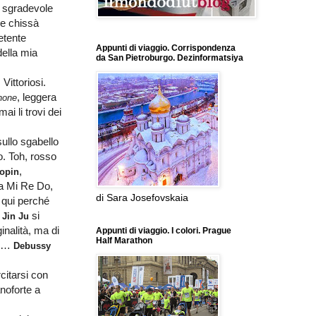
a sgradevole
he chissà
etente
Appunti di viaggio. Corrispondenza
della mia
da San Pietroburgo. Dezinformatsiya
Vittoriosi.
, leggera
hone
i li trovi dei
ullo sgabello
io. Toh, rosso
,
opin
Fa Mi Re Do,
di Sara Josefovskaia
o qui perché
.
si
Jin Ju
inalità, ma di
Appunti di viaggio. I colori. Prague
Half Marathon
15…
Debussy
citarsi con
noforte a