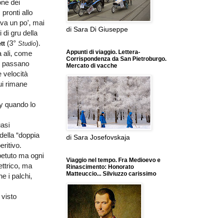
one dei
 pronti allo
a un po’, mai
di Sara Di Giuseppe
 di gru della
(3°
).
tt
Studio
Appunti di viaggio. Lettera-
a ali, come
Corrispondenza da San Pietroburgo.
ni passano
Mercato di vacche
 velocità
ui rimane
sy quando lo
uasi
 della “doppia
di Sara Josefovskaja
eritivo.
ipetuto ma ogni
Viaggio nel tempo. Fra Medioevo e
ettrico, ma
Rinascimento: Honorato
Matteuccio... Silviuzzo carissimo
e i palchi,
 visto