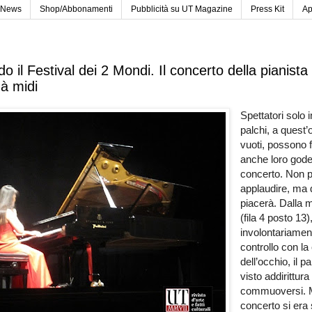
News
Shop/Abbonamenti
Pubblicità su UT Magazine
Press Kit
Ap
o il Festival dei 2 Mondi. Il concerto della pianista 
à midi
Spettatori solo i
palchi, a quest’
vuoti, possono 
anche loro goder
concerto. Non 
applaudire, ma 
piacerà. Dalla 
(fila 4 posto 13)
involontariamen
controllo con la
dell’occhio, il p
visto addirittura
commuoversi. M
concerto si era 