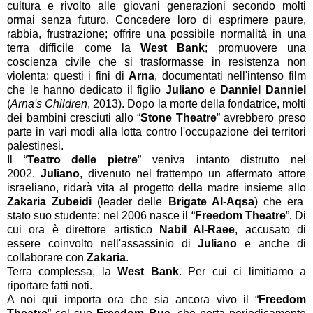
cultura e rivolto alle giovani generazioni secondo molti
ormai senza futuro. Concedere loro di esprimere paure,
rabbia, frustrazione; offrire una possibile normalità in una
terra difficile come la
West Bank
; promuovere una
coscienza civile che si trasformasse in resistenza non
violenta: questi i fini di
Arna
, documentati nell'intenso film
che le hanno dedicato il figlio
Juliano
e
Danniel Danniel
(
Arna's Children
, 2013). Dopo la morte della fondatrice, molti
dei bambini cresciuti allo “
Stone Theatre
” avrebbero preso
parte in vari modi alla lotta contro l'occupazione dei territori
palestinesi.
Il “
Teatro delle pietre
” veniva intanto distrutto nel
2002.
Juliano
, divenuto nel frattempo un affermato attore
israeliano, ridarà vita al progetto della madre insieme allo
Zakaria Zubeidi
(leader delle
Brigate Al-Aqsa
) che era
stato suo studente: nel 2006 nasce il “
Freedom Theatre
”. Di
cui ora è direttore artistico
Nabil Al-Raee
, accusato di
essere coinvolto nell'assassinio di
Juliano
e anche di
collaborare con
Zakaria
.
Terra complessa, la
West Bank
. Per cui ci limitiamo a
riportare fatti noti.
A noi qui importa ora che sia ancora vivo il “
Freedom