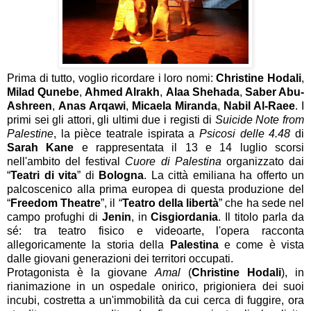
Prima di tutto, voglio ricordare i loro nomi:
Christine Hodali
,
Milad Qunebe
,
Ahmed Alrakh
,
Alaa Shehada
,
Saber Abu-
Ashreen
,
Anas Arqawi
,
Micaela Miranda
,
Nabil Al-Raee
. I
primi sei gli attori, gli ultimi due i registi di
Suicide Note from
Palestine
, la pièce teatrale ispirata a
Psicosi delle 4.48
di
Sarah Kane
e rappresentata il 13 e 14 luglio scorsi
nell'ambito del festival
Cuore di Palestina
organizzato dai
“
Teatri di vita
” di
Bologna
. La città emiliana ha offerto un
palcoscenico alla prima europea di questa produzione del
“
Freedom Theatre
”, il “
Teatro della libertà
” che ha sede nel
campo profughi di
Jenin
, in
Cisgiordania
. Il titolo parla da
sé: tra teatro fisico e videoarte, l'opera racconta
allegoricamente la storia della
Palestina
e come è vista
dalle giovani generazioni dei territori occupati.
Protagonista è la giovane
Amal
(
Christine Hodali
), in
rianimazione in un ospedale onirico, prigioniera dei suoi
incubi, costretta a un'immobilità da cui cerca di fuggire, ora