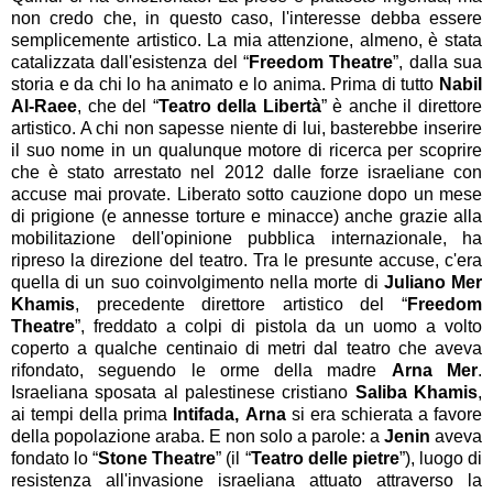
non credo che, in questo caso, l'interesse debba essere
semplicemente artistico. La mia attenzione, almeno, è stata
catalizzata dall'esistenza del “
Freedom Theatre
”, dalla sua
storia e da chi lo ha animato e lo anima. Prima di tutto
Nabil
Al-Raee
, che del “
Teatro
della Libertà
” è anche il direttore
artistico. A chi non sapesse niente di lui, basterebbe inserire
il suo nome in un qualunque motore di ricerca per scoprire
che è stato arrestato nel 2012 dalle forze israeliane con
accuse mai provate. Liberato sotto cauzione dopo un mese
di prigione (e annesse torture e minacce) anche grazie alla
mobilitazione dell'opinione pubblica internazionale, ha
ripreso la direzione del teatro. Tra le presunte accuse, c'era
quella di un suo coinvolgimento nella morte di
Juliano Mer
Khamis
, precedente direttore artistico del “
Freedom
Theatre
”, freddato a colpi di pistola da un uomo a volto
coperto a qualche centinaio di metri dal teatro che aveva
rifondato, seguendo le orme della madre
Arna Mer
.
Israeliana sposata al palestinese cristiano
Saliba Khamis
,
ai tempi della prima
Intifada, Arna
si era schierata a favore
della popolazione araba. E non solo a parole: a
Jenin
aveva
fondato lo “
Stone Theatre
” (il “
Teatro delle pietre
”), luogo di
resistenza all'invasione israeliana attuato attraverso la