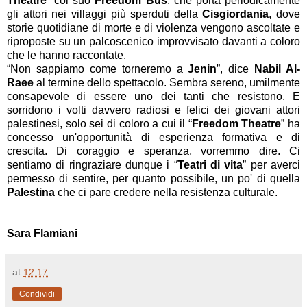
Theatre
” col suo
Freedom Bus
, che porta periodicamente
gli attori nei villaggi più sperduti della
Cisgiordania
, dove
storie quotidiane di morte e di violenza vengono ascoltate e
riproposte su un palcoscenico improvvisato davanti a coloro
che le hanno raccontate.
“
Non sappiamo come torneremo a
Jenin
”, dice
Nabil Al-
Raee
al termine dello spettacolo. Sembra sereno, umilmente
consapevole di essere uno dei tanti che resistono. E
sorridono i volti davvero radiosi e felici dei giovani attori
palestinesi, solo sei di coloro a cui il “
Freedom Theatre
” ha
concesso un'opportunità di esperienza formativa e di
crescita. Di coraggio e speranza, vorremmo dire. Ci
sentiamo di ringraziare dunque i “
Teatri di vita
” per averci
permesso di sentire, per quanto possibile, un po' di quella
Palestina
che ci pare credere nella resistenza culturale.
Sara Flamiani
at
12:17
Condividi