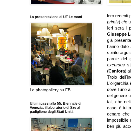
loro recenti p
La presentazione di UT Le mani
primis
) e/o 
Ieri sera i 
Giuseppe L
già present
hanno dato 
spirito argut
parole del g
excursus
sto
(
Canfora
) a
Titolo dell'
L'oligarchia
dove l'uno al
La photogallery su FB
del genere um
tali, che ne
Ultimi passi alla 55. Biennale di
caso, è tut
Venezia: il laboratorio di Sze al
padiglione degli Stati Uniti.
denaro che 
impossibile
ben più acce