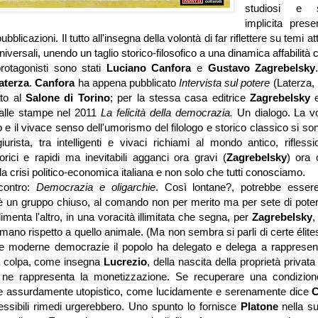
studiosi e s
implicita prese
ubblicazioni. Il tutto all'insegna della volontà di far riflettere su temi att
universali, unendo un taglio storico-filosofico a una dinamica affabilità
protagonisti sono stati
Luciano Canfora
e
Gustavo Zagrebelsky
aterza
.
Canfora
ha appena pubblicato
Intervista sul potere
(Laterza,
ato al
Salone di Torino
; per la stessa casa editrice
Zagrebelsky
alle stampe nel 2011
La felicità della democrazia.
Un dialogo. La v
o e il vivace senso dell'umorismo del filologo e storico classico si sono
iurista, tra intelligenti e vivaci richiami al mondo antico, riflessio
rici e rapidi ma inevitabili agganci ora gravi (
Zagrebelsky
) ora 
lla crisi politico-economica italiana e non solo che tutti conosciamo.
incontro:
Democrazia e oligarchie
. Così lontane?, potrebbe essere i
 è un gruppo chiuso, al comando non per merito ma per sete di poter
imenta l'altro, in una voracità illimitata che segna, per
Zagrebelsky
,
ano rispetto a quello animale. (Ma non sembra si parli di certe élites,
lle moderne democrazie il popolo ha delegato e delega a rappresent
ta colpa, come insegna
Lucrezio
, della nascita della proprietà privata
ne rappresenta la monetizzazione. Se recuperare una condizione
 e assurdamente utopistico, come lucidamente e serenamente dice
C
ssibili rimedi urgerebbero. Uno spunto lo fornisce
Platone
nella s