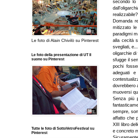
secondo lo 
dall'oligar
realizzabile?
Domanda reto
mitizzato l
paradigmi ma
alla cecità s
Le foto di Alain Chivilò su Pinterest
svegliati, e
oligarchie di
Le foto della presentazione di UT Il
sfugge il s
suono su Pinterest
pochi fosser
adeguati e
contestualiz
dovrebbero a
muoversi qua
Senza più p
fantasticame
sempre, sono
affatto che 
XIII libro de
Tutte le foto di SottoVetroFestival su
e concreto m
Pinterest
Sicuramente