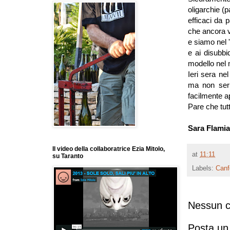
oligarchie (p
efficaci da 
che ancora v
e siamo nel 
e ai disubbid
modello nel
Ieri sera nel 
ma non serio
facilmente ap
Pare che tutt
Sara Flamia
Il video della collaboratrice Ezia Mitolo,
at
11:11
su Taranto
Labels:
Canf
Nessun 
Posta u