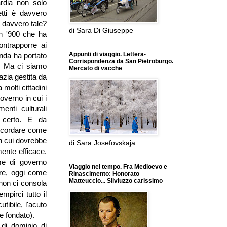
ardia non solo
etti è davvero
i davvero tale?
di Sara Di Giuseppe
un '900 che ha
ontrapporre ai
Appunti di viaggio. Lettera-
anda ha portato
Corrispondenza da San Pietroburgo.
li. Ma ci siamo
Mercato di vacche
azia gestita da
 molti cittadini
overno in cui i
enti culturali
 certo. E da
ricordare come
in cui dovrebbe
di Sara Josefovskaja
mente efficace.
me di governo
Viaggio nel tempo. Fra Medioevo e
ire, oggi come
Rinascimento: Honorato
Matteuccio... Silviuzzo carissimo
non ci consola
mpirci tutto il
utibile, l'acuto
e fondato).
 di dominio di