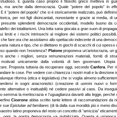
studioso. E guarda caso proprio il filosofo greco metteva in gu
chia, ma anche dalla democrazia. Quale "potere del popolo" in eff
 E il "potere del popolo" che si è storicamente realizzato, può definirs
rica, per noi figli disincantati, nonostante e grazie ai media, di 
e presunte splendenti democrazie occidentali, modello buono da c
lefici dei totalitarismi. Una lotta sana giocata a gran suon di propag
ui limiti e i rischi intrinsechi al migliore dei sistemi politici possibi
... che fare ora che assistiamo allo spettacolo indecente di una democr
 varia natura e tipo, che si dilettano in giochi di scacchi di cui spesso a
enso quando non l'esistenza?
Platone
proponeva un'aristocrazia, un g
o anche i migliori, senza remunerazioni materiali, forniti di strum
 motivati unicamente dalla volontà di ben governare. Utopia
zare. Proposta tuttavia da recuperare oggi, secondo
Canfora
. Per 
ndare le cose. Per vedere con chiarezza i nostri mali e la direzione 
lunque riforma (etica e legislativa) che si voglia almeno sufficiente
erdersi in sogni anacronistici (creazione di uomini nuovi o for
nte alternative o inattuabili) né cedere passivi al caos. Da insegu
 semmai la meritocrazia e l'uguaglianza davanti alla legge, perché 
perfino
Cicerone
abbia scritto tante lettere di raccomandazioni da rie
lle sue
Epistulae ad familiares
(di là dalla sua moralità più o meno disc
aestro latino proponeva del resto un concetto di "amicizia" eticament
, oggi, la nostra democrazia va rivitalizzata. Questa è un'epoca