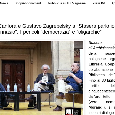
News
Shop/Abbonamenti
Pubblicità su UT Magazine
Press Kit
Ap
Canfora e Gustavo Zagrebelsky a “Stasera parlo io
ginnasio”. I pericoli “democrazia” e “oligarchie”
Stasera 
all'Archiginnasi
della rasse
bolognese orga
Libreria Coop 
collaborazi
Biblioteca dell
Fino al 30 lugli
cortile de
cinquecentesc
dall'architet
(vero n
Morandi
), si 
incontri-dial