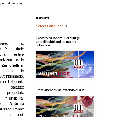
punti di viaggio
Translate
Select Language
▼
Il nostro "UTopen". Per tutti gli
articoli pubblicati su questo
parlo io
colonnino
o
è il titolo
gna estiva
nizzata dalla
Zanichelli
in
one con la
'Archiginnasio.
o, nell'elegante
l palazzo
Entra anche tu nel "Mondo di UT"
o progettato
to “
Terribilia
”
ome
Antonio
susseguiranno
ogo tra noti