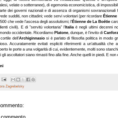
alesi, velate o sotterranee), di egemonia economicistica, di impossibilit
parte dei governi nazionali e di assenza di organismi sovranazionali 
ede sudditi, non cittadini; vede servi volontari (per ricordare
Étienne
'500 che vede l'ascesa degli assolutismi; l'
Étienne de La Boétie
caro
ienti civili). E di "servitù volontaria" l'
Italia
è negli ultimi decenni no
 mondo occidentale. Ricordiamo
Platone
, dunque, è l'invito di
Canfor
cortile dell'
Archiginnasio
si è parlato di filosofia politica in modo g
so. Accuratamente evitati espliciti riferimenti a un'attualità che 
erto le porte a una volgarità di cui, evidentemente, molti sono stanchi
i gli ascoltatori siano rimasti fino alla fine. Anche quelli in piedi. E no
ni
ora Zagrebelsky
commento:
n commento