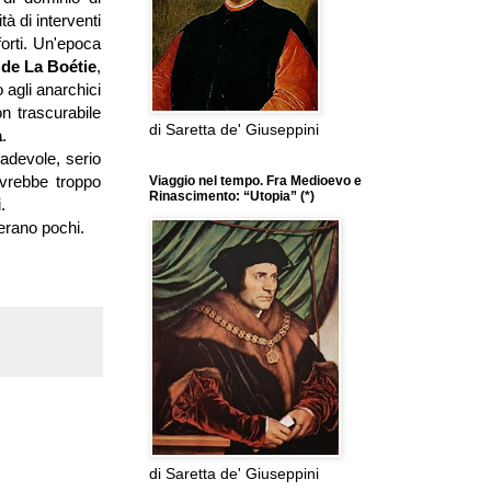
à di interventi
forti. Un'epoca
 de La Boétie
,
 agli anarchici
n trascurabile
di Saretta de' Giuseppini
a
.
radevole, serio
avrebbe troppo
Viaggio nel tempo. Fra Medioevo e
Rinascimento: “Utopia” (*)
.
n erano pochi.
di Saretta de' Giuseppini