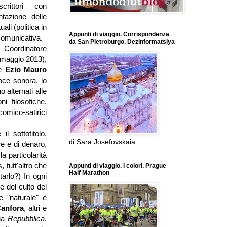
crittori con
ntazione delle
uali (politica in
Appunti di viaggio. Corrispondenza
 comunicativa.
da San Pietroburgo. Dezinformatsiya
. Coordinatore
 maggio 2013),
e
Ezio Mauro
oce sonora, lo
 alternati alle
ni filosofiche,
comico-satirici
l sottotitolo.
di Sara Josefovskaia
e e di denaro,
 la particolarità
 tutt'altro che
Appunti di viaggio. I colori. Prague
Half Marathon
arlo?) In ogni
 e del culto del
 "naturale" è
anfora
, altri e
ua
Repubblica
,