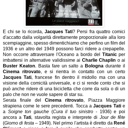
E chi se lo ricorda,
Jacques Tati
? Persi fra quattro comici
d'accatto dalla volgarità direttamente proporzionale alla loro
scempiaggine, spesso dimentichiamo che perfino un film del
1936 e un altro del 1949 possono farci ridere a crepapelle.
Non occorre attraversare l'Oceano a bordo del
Titanic
per
imbattersi in alternative validissime ai
Charlie Chaplin
o ai
Buster Keaton
. Basta fare un salto a
Bologna
durante il
Cinema ritrovato
, e si rientra in contatto con un certo
Jacques Tati
, francese fin dentro il midollo ma con una
visione della comicità universale, e ci si rende conto che si
può anche ridere di una bicicletta che corre da sola o di un
palo che non ne vuole sapere di star su.
Serata finale del
Cinema ritrovato
, Piazza Maggiore
strapiena come le sere precedenti. Tocca a
Jacques Tati
e
a
Soigne ton gauche
(
Cura il tuo sinistro
- 1936) e poi
ancora a
Tati
, stavolta regista e interprete di
Jour de fête
(
Giorno di festa
– 1949). Nel primo l'artista è diretto da
René