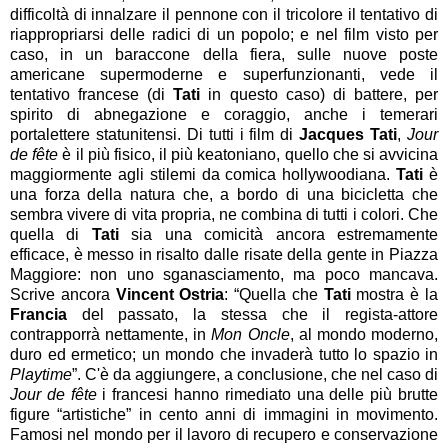
difficoltà di innalzare il pennone con il tricolore il tentativo di
riappropriarsi delle radici di un popolo; e nel film visto per
caso, in un baraccone della fiera, sulle nuove poste
americane supermoderne e superfunzionanti, vede il
tentativo francese (di
Tati
in questo caso) di battere, per
spirito di abnegazione e coraggio, anche i temerari
portalettere statunitensi. Di tutti i film di
Jacques Tati
,
Jour
de fête
è il più fisico, il più keatoniano, quello che si avvicina
maggiormente agli stilemi da comica hollywoodiana.
Tati
è
una forza della natura che, a bordo di una bicicletta che
sembra vivere di vita propria, ne combina di tutti i colori. Che
quella di
Tati
sia una comicità ancora estremamente
efficace, è messo in risalto dalle risate della gente in Piazza
Maggiore: non uno sganasciamento, ma poco mancava.
Scrive ancora
Vincent Ostria
: “Quella che
Tati
mostra è la
Francia
del passato, la stessa che il regista-attore
contrapporrà nettamente, in
Mon Oncle
, al mondo moderno,
duro ed ermetico; un mondo che invaderà tutto lo spazio in
Playtime
”. C'è da aggiungere, a conclusione, che nel caso di
Jour de fête
i francesi hanno rimediato una delle più brutte
figure “artistiche” in cento anni di immagini in movimento.
Famosi nel mondo per il lavoro di recupero e conservazione