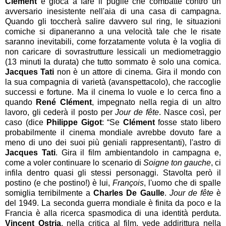
Clément
e gioca a fare il pugile che combatte contro un
avversario inesistente nell'aia di una casa di campagna.
Quando gli toccherà salire davvero sul ring, le situazioni
comiche si dipaneranno a una velocità tale che le risate
saranno inevitabili, come forzatamente voluta è la voglia di
non caricare di sovrastrutture lessicali un mediometraggio
(13 minuti la durata) che tutto sommato è solo una comica.
Jacques Tati
non è un attore di cinema. Gira il mondo con
la sua compagnia di varietà (avanspettacolo), che raccoglie
successi e fortune. Ma il cinema lo vuole e lo cerca fino a
quando
René Clément
, impegnato nella regia di un altro
lavoro, gli cederà il posto per
Jour de fête
. Nasce così, per
caso (dice
Philippe Gigot
: “Se
Clément
fosse stato libero
probabilmente il cinema mondiale avrebbe dovuto fare a
meno di uno dei suoi più geniali rappresentanti), l'astro di
Jacques Tati
. Gira il film ambientandolo in campagna e,
come a voler continuare lo scenario di
Soigne ton gauche
, ci
infila dentro quasi gli stessi personaggi. Stavolta però il
postino (e che postino!) è lui,
François
, l'uomo che di spalle
somiglia terribilmente a
Charles De Gaulle
.
Jour de fête
è
del 1949. La seconda guerra mondiale è finita da poco e la
Francia è alla ricerca spasmodica di una identità perduta.
Vincent Ostria
, nella critica al film, vede addirittura nella