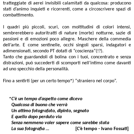
tratteggiate di aerei invisibili calamitati da qualcosa: producono
stati d’animo inquieti e ricorrenti, come a circoscrivere spazi di
combattimento.
I quadri più piccoli, scuri, con moltitudini di colori intensi,
sembrerebbero autoritratti di nature (morte) notturne, sazie di
passioni e di emozioni poco allegre. Maschere della commedia
dell’arte. E come sentinelle, occhi singoli sparsi, indagatori e
adimensionati, secondo PT dotati di “coscienza”(!?).
Tanto che guardandoli di bolina con i tuoi, concentrato e senza
distrazioni, può succederti di scomporti nell’intimo come davanti
ad uno specchio della personalità.
Fino a sentirti (per un certo tempo
*
) “straniero nel corpo”.
*
C’è un tempo d’aspetto come dicevo
Qualcosa di buono che verrà
Un attimo fotografato, dipinto, segnato
E quello dopo perduto via
Senza nemmeno voler sapere come sarebbe stata
La sua fotografia …
[C’è tempo - Ivano Fossati]