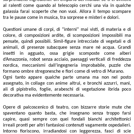
al ralenti come quando al telescopio cerchi una via in qualche
galassia farai scoperte che non vuoi. Allora il tempo scompare
tra le pause come in musica, tra sorprese e misteri e dolori.
Questioni umane di corpi, di “interni” mai visti, di materia e di
colore, di composizioni ardite, di scomposizioni impossibili ma
pensate, quindi possibili. Simil-figure intrecciate di vegetali e di
animali, di presenze subacquee senza mare né acqua. Grandi
insetti in agguato, ossa grigie scomposte come alberi
d’Amazzonia, robot senza acciaio, paesaggi verticali di freddezza
nordica, meccanismi dall’ingegneria improbabile, puzzle che
formano ombre stregonesche e fiori come di vetro di Murano.
Ogni tanto appare qualche parte umana ma non nel posto
assegnato, in collage con anime altrui, e bronchi azzurri, mani,
ali di pipistrello, foglie, arabeschi di vegetazione ibrida poco
decorativa ma evidentemente necessaria.
Opere di palcoscenico di teatro, con bizzarre storie mute che
spaventano quanto basta, che insegnano senza troppo farsi
capire, quasi sempre con quei fondali bianchi architettonici
irreali pronti per altri fantasiosi contenuti vagamente ospedalieri.
Intorno fioriscono, irradiandosi con leggerezza, fasci di scie