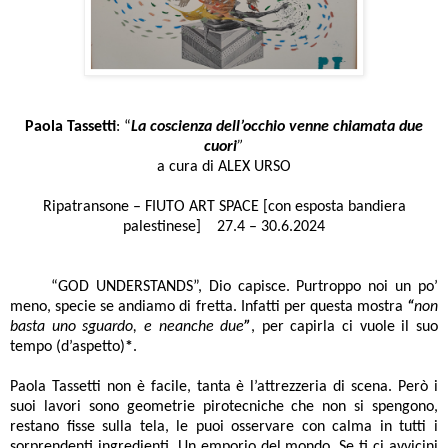
Paola Tassetti
: “
La coscienza dell’occhio venne chiamata due
cuori
”
a cura di
ALEX URSO
Ripatransone
–
FIUTO ART SPACE [con esposta bandiera
palestinese]
27.4 – 30.6.2024
“GOD UNDERSTANDS”, Dio capisce. Purtroppo noi un po’
meno, specie se andiamo di fretta. Infatti per questa mostra
“
non
basta uno sguardo, e neanche due
”
, per capirla ci vuole il suo
tempo (d’aspetto)
*
.
Paola Tassetti non è facile, tanta è l’attrezzeria di scena. Però i
suoi lavori sono geometrie pirotecniche che non si spengono,
restano fisse sulla tela, le puoi osservare con calma in tutti i
sorprendenti ingredienti. Un emporio del mondo. Se ti ci avvicini