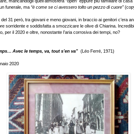
nsare, mancandogli quell’atmosfera “open” eppure più familiare di casa 
 un funerale, ma
“è come se ci avessero tolto un pezzo di cuore”
(copy
 del 31 però, tra giovani e meno giovani, in braccio ai genitori c’era 
re sorridente e soddisfatta a smozzicare le olive di Chiarina. Incredi
, per il 2020 e oltre, nonostante l’aria corrosiva dei tempi, no?
mps… Avec le temps, va, tout s’en va”
(Léo Ferré, 1971)
naio 2020