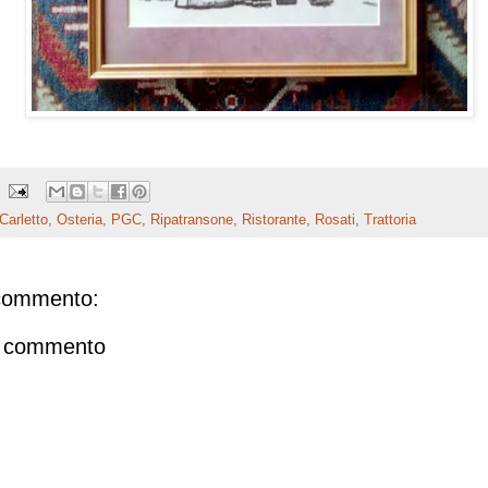
Carletto
,
Osteria
,
PGC
,
Ripatransone
,
Ristorante
,
Rosati
,
Trattoria
commento:
n commento