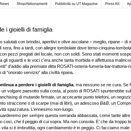
News
Shop/Abbonamenti
Pubblicità su UT Magazine
Press Kit
Ap
 i gioielli di famiglia
utati con brindisi, aperitivi e olive ascolane – meglio, ripane – 
i sera, fino a tardi, con allegre tombolate dove terno-cinquina-tombola
on pezzi pregiati del locale, non con soldi. Sono stati momenti sospe
ra gli sguardi e le voci c’era anche tanta morbida e affettuosa malincon
nti” d’addio alla
premiata ditta
ROSATI-osteria-fumeria-bar-trattoria-r
 di “onorato servizio” alla civiltà ripana.
ntinua a perdere i gioielli di famiglia
, ma nessuno se ne cura. Se f
 un volgare paesotto sulla costa, al posto di ROSATI spunterebbe subi
 franchising di mutande firmate, un accecante punto telefoni, un negozi
nto straccione o di scarpe (mai di libri), un adescoso
B&B
, un Comp
tività spazzatura. L’ennesimo non-luogo.
guarderemo per sempre questa serranda abbassata, come tante altre
io così, che il peggio di cui sopra. Ma non consola. E’ che da troppo 
 vita si è imbruttita, ogni cambiamento è in peggio. Ci facciamo male 