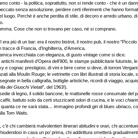
amo conto - la politica, soprattutto, non si rende conto - che è un d
 peccato senza assoluzione, perdere certi riferimenti che hanno formato
del luogo. Perché è anche perdita di stile, di decoro e arredo urbano, di
no.
somma. Cose che non si trovano per caso, né si comprano.
ra più di un bar: era il nostro bistrot, il nostro pub, il nostro “Piccolo
 tracce di Francia, d’Inghilterra, d’America.
amica invecchiata con eleganza, di gusto
vintage
come si dice.
li antichi manifesti d’Opera dell’800, le stampe pubblicitarie futuriste, l
ky e cognac prestigiosi, di vini e birre come si deve, di torroni Vergani;
ati alla Moulin Rouge; le vetrinette con libri illustrati di storia locale, 
segnate in bella calligrafia, bottiglie artistiche, ricordi di viaggio, acqui
lla dei Giuochi Vietati
”, del 1963!).
 sedie di legno, il solido bancone, le mattonelle rosse consumate del
 caffè, battuto solo da certi stuzzicanti odori di cucina, e le voci
chiari
 quanta ce ne sarà stata… immagino profondi giri di blues ubriaco, 
alla Tom Waits.
c’è chi cambierà malvolentieri itinerari abitudini e orari, chi accentuer
hiudendosi in casa un po’ prima, chi addirittura smetterà gradualmente