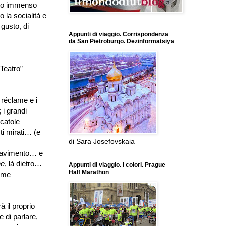
anno immenso
 la socialità e
 gusto, di
Appunti di viaggio. Corrispondenza
da San Pietroburgo. Dezinformatsiya
 Teatro”
e réclame e i
 i grandi
scatole
sti mirati… (e
di Sara Josefovskaia
 pavimento… e
ne
, là dietro…
Appunti di viaggio. I colori. Prague
Half Marathon
come
à il proprio
 di parlare,