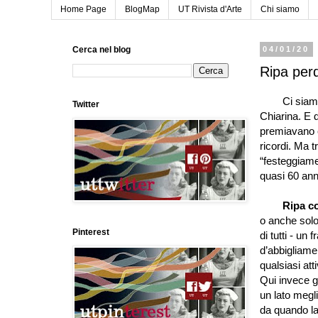
Home Page
BlogMap
UT Rivista d'Arte
Chi siamo
Cerca nel blog
04/01/20
Ripa perde
Ci siamo sal
Twitter
Chiarina. E d
premiavano c
ricordi. Ma t
“festeggiame
quasi 60 anni
Ripa co
o anche solo
Pinterest
di tutti - un
d’abbigliame
qualsiasi at
Qui invece 
un lato megl
da quando la