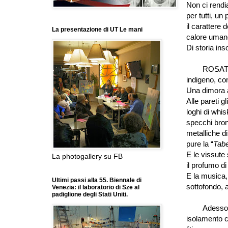
Non ci rendi
per tutti, un
il carattere 
La presentazione di UT Le mani
calore uma
Di storia in
ROSATI e
indigeno, con
Una dimora 
Alle pareti g
loghi di whis
specchi bronz
metalliche di
pure la “
Tabe
E le vissute
La photogallery su FB
il profumo di
E la musica,
Ultimi passi alla 55. Biennale di
sottofondo, 
Venezia: il laboratorio di Sze al
padiglione degli Stati Uniti.
Adesso, 
isolamento c