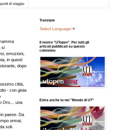
punti di viaggio
Translate
Select Language
▼
di mamma
Il nostro "UTopen". Per tutti gli
articoli pubblicati su questo
 si
colonnino
si, emozioni,
ia, in questi
istorante, dopo
ossimo città,
to - con gioia
o
Entra anche tu nel "Mondo di UT"
ro Oro… una
 in paese. Da
tempo ormai,
da soli.