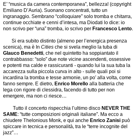
E
’
“
musica da camera contemporanea
”
, bellezza! (copyright
Emiliano D
’
Auria). Suonano concentrati, tutto un
ingranaggio. Sembrano
“
colloquiare
”
solo tromba e chitarra,
continue occhiate e cenni d
’
intesa, ma Diodati lo dice: io
non scrivo per
“
una
”
tromba, io scrivo per
Francesco Lento
.
Si era subito distinto (almeno per l
’
energica presenza
scenica), ma è In
Cities
che
si svela meglio la tuba di
Glauco Benedetti
, che nel quintetto ha soppiantato il
contrabbasso:
“
solo
”
due note vicine ascendenti, ossessive
e potenti ma calde e rassicuranti - quando lui la sua tuba la
accarezza sulla piccola curva in alto - sulle quali poi si
incardina la tromba e tesse armonie, un po
’
alla volta, come
fanno sempre. E dietro,
Enrico Morello
alla batteria che
lega con rigore di clessidra, facendo di tutto per non
emergere, ma non ci riesce
…
Tutto il concerto rispecchia l
’
ultimo disco
NEVER THE
SAME
:
“
tutte composizioni originali italiane
”
. Ma ecco a
chiudere Thelonious Monk, e qui anche
Enrico Zanisi
può
spiccare in tecnica e personalità, tra le
“
terre incognite del
jazz
”…