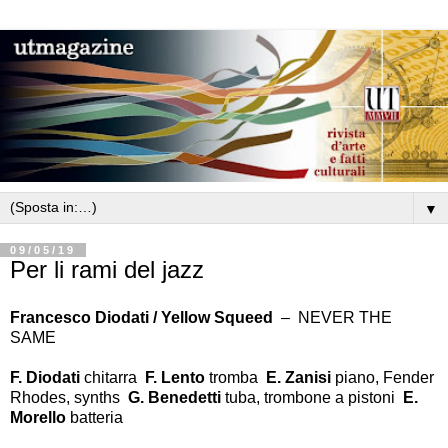
▼
09/05/19
Per li rami del jazz
Francesco Diodati / Yellow Squeed
–
NEVER THE
SAME
F. Diodati
chitarra
F. Lento
tromba
E. Zanisi
piano, Fender
Rhodes, synths
G. Benedetti
tuba, trombone a pistoni
E.
Morello
batteria