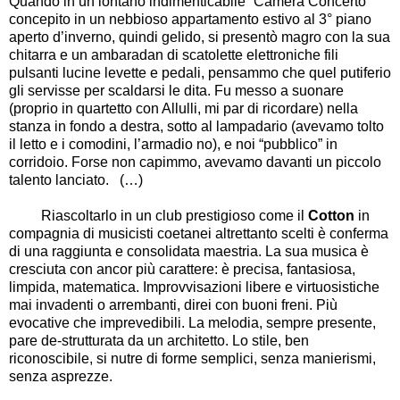
Quando in un lontano indimenticabile
“
Camera Concerto
”
concepito in un nebbioso appartamento estivo al 3° piano
aperto d
’
inverno, quindi gelido, si presentò magro con la sua
chitarra e un ambaradan di scatolette elettroniche fili
pulsanti lucine levette e pedali, pensammo che quel putiferio
gli servisse per scaldarsi le dita. Fu messo a suonare
(proprio in quartetto con Allulli, mi par di ricordare) nella
stanza in fondo a destra, sotto al lampadario (avevamo tolto
il letto e i comodini, l
’
armadio no), e noi
“
pubblico
”
in
corridoio. Forse non capimmo, avevamo davanti un piccolo
talento lanciato. (
…
)
Riascoltarlo in un club prestigioso come il
Cotton
in
compagnia di musicisti coetanei altrettanto scelti è conferma
di una raggiunta e consolidata maestria. La sua musica è
cresciuta con ancor più carattere: è precisa, fantasiosa,
limpida, matematica. Improvvisazioni libere e virtuosistiche
mai invadenti o arrembanti, direi con buoni freni. Più
evocative che imprevedibili. La melodia, sempre presente,
pare de-strutturata da un architetto. Lo stile, ben
riconoscibile, si nutre di forme semplici, senza manierismi,
senza asprezze.