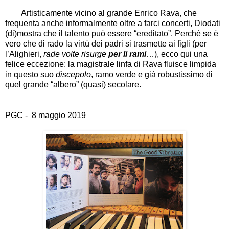
Artisticamente vicino al grande Enrico Rava, che
frequenta anche informalmente oltre a farci concerti, Diodati
(di)mostra che il talento può essere
“
ereditato
”
. Perché se è
vero che di rado la virtù dei padri si trasmette ai figli (per
l
’
Alighieri,
rade volte risurge
per li rami
…
), ecco qui una
felice eccezione: la magistrale linfa di Rava fluisce limpida
in questo suo
discepolo
, ramo verde e già robustissimo di
quel grande
“
albero
”
(quasi) secolare.
PGC - 8 maggio 2019