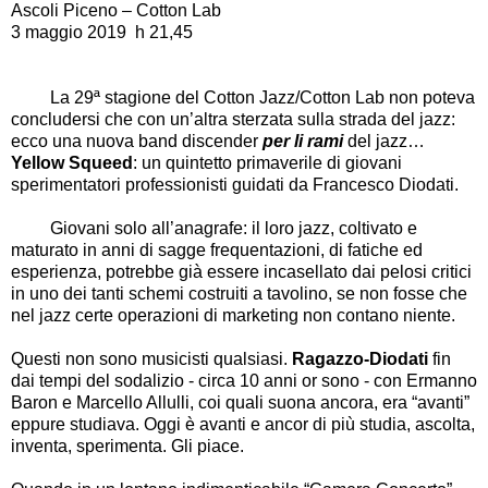
Ascoli Piceno
–
Cotton Lab
3 maggio 2019
h 21,45
La 29ª stagione del Cotton Jazz/Cotton Lab non poteva
concludersi che con un
’
altra sterzata sulla strada del jazz:
ecco una nuova band discender
per li rami
del jazz
…
Yellow Squeed
: un quintetto primaverile di giovani
sperimentatori professionisti guidati da Francesco Diodati.
Giovani solo all
’
anagrafe: il loro jazz, coltivato e
maturato in anni di sagge frequentazioni, di fatiche ed
esperienza, potrebbe già essere incasellato dai pelosi critici
in uno dei tanti schemi costruiti a tavolino, se non fosse che
nel jazz certe operazioni di marketing non contano niente.
Questi non sono musicisti qualsiasi.
Ragazzo-Diodati
fin
dai tempi del sodalizio - circa 10 anni or sono - con Ermanno
Baron e Marcello Allulli, coi quali suona ancora, era
“
avanti
”
eppure studiava. Oggi è avanti e ancor di più studia, ascolta,
inventa, sperimenta. Gli piace.