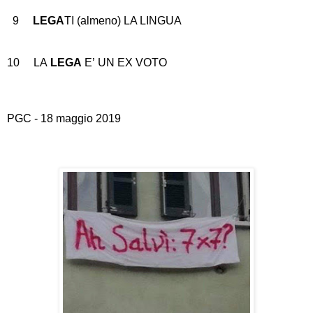
9
LEGA
TI (almeno) LA LINGUA
10
LA
LEGA
E
’
UN EX VOTO
PGC - 18 maggio 2019