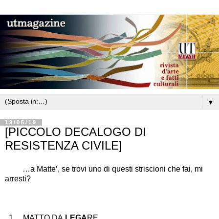
▼
19/05/19
[PICCOLO DECALOGO DI
RESISTENZA CIVILE]
…
a Matte
’
, se trovi uno di questi striscioni che fai, mi
arresti?
1
MATTO DA
LEGA
RE