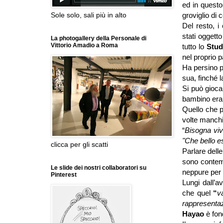
ed in questo 
groviglio di 
Sole solo, sali più in alto
Del resto, i
stati oggett
La photogallery della Personale di
Vittorio Amadio a Roma
tutto lo
Stud
nel proprio 
Ha persino p
sua, finché l
Si può gioca
bambino erano
Quello che p
volte manchi
“
Bisogna viv
"Che bello es
clicca per gli scatti
Parlare dell
sono contemp
Le slide dei nostri collaboratori su
neppure per
Pinterest
Lungi dall’a
che
quel
“
v
rappresenta
Hayao
è fon