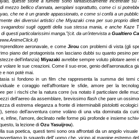
yao, queste storie a fumetti sono fantasiosamente incentrate su
 di mezzo bellico d'annata, aeroplani soprattutto, come ci si potreb
ao, che ne è un grande appassionato, e come si confà a un pubblico 
ente dei diversivi artistici che Miyazaki crea per suo proprio dilet
svagandosi sugli oggetti della sua stessa mania, e anche Kaze T
 di questi particolarissimi manga.”(cit. da un’intervista a
Gualtiero Ca
www.AnimeClick.it)
 imprenditore aeronavale, e come
Jirou
con problemi di vista (gli sp
imo piano del protagonista non lasciano dubbi su quanto pesino per t
ristezze dell’infanzia)
Miyazaki
avrebbe sempre voluto pilotare aerei 
far volare le sue creazioni. Come il suo eroe, genio dell’aeronautica 
e e non potè mai.
ntasia si fondono in un film che rappresenta la
summa
dei temi ca
ividuale e coraggio nell’affrontare le sfide, amore per la tecnolog
re per i rischi che la natura corre (va notato il particolare delle m
pezzi dell’aereo da assemblare, brevissimo
flash
che pare un ossimor
liezza di estrema eleganza a fronte di interminabili pistolotti ecologic
li), senso dell’avventura come volàno di una vita dominata da curio
, infine, l’amore, declinato nelle forme più profonde e insieme schi
questo, la lezione di
Ozu Yasuijrou
).
la sua poetica, questi temi sono ora affrontati da un angolo visuale 
avvertiamo lo sguardo dell’ uomo che, vicino al margine estremo dell