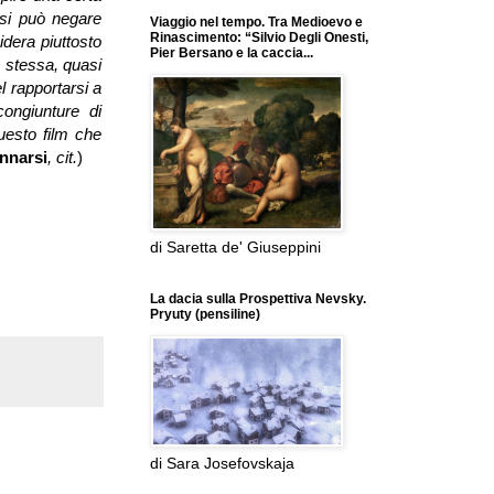
n si può negare
Viaggio nel tempo. Tra Medioevo e
Rinascimento: “Silvio Degli Onesti,
idera piuttosto
Pier Bersano e la caccia...
o stessa, quasi
l rapportarsi a
ongiunture di
questo film che
nnarsi
, cit.
)
di Saretta de' Giuseppini
La dacia sulla Prospettiva Nevsky.
Pryuty (pensiline)
di Sara Josefovskaja