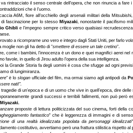
va rintracciato il senso centrale dell’opera, che non rinuncia a fare i
contraddizioni che è l'uomo.
 caccia A6M, fiore all’occhiello degli arsenali militari della Mitsubis
o di fascinazione per lo stesso
Miyazaki
, nonostante il pacifismo mil
io Ghibli
e l'impegno sempre critico verso qualsiasi recrudescenza 
paese.
rovato a ricomprarne uno vero e integro dagli Stati Uniti, per farlo vo
a moglie non gli ha detto di "
smettere di essere un tale cretino
".
re, come i bambini, l'innocenza è un dono e quei magnifici aerei nel
 favole, in quello di Jirou adulto l’opera della sua intelligenza.
oi la Grande Storia fa degli uomini è cosa che sfugge ad ogni previs
amo di lungimiranza.
ere
" è lo
slogan
ufficiale del film, ma ormai siamo agli antipodi da
Po
sere nati!".
e tragedie di un'epoca e di un uomo che vive in quell'epoca, dire dell
oraneamente grandi successi e terribili fallimenti, non può però es
Miyazaki.
vanzare proposte di lettura politicizzata del suo cinema
,
forti della 
agheggiamento fantastico
” che è leggerezza di immagini e di senso
zione di una realtà idealizzata popolata da personaggi idealizzati
damento costitutivo, avvertiamo però una frattura stilistica rispetto al