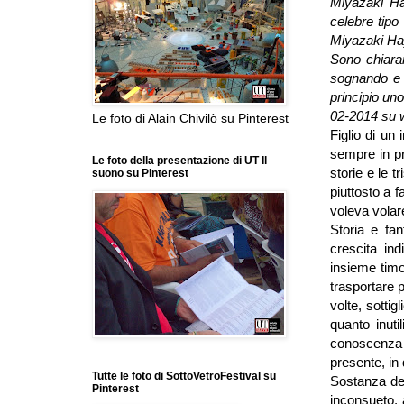
Miyazaki Ha
celebre tipo
Miyazaki Hay
Sono chiaram
sognando e 
principio uno
02-2014 su 
Le foto di Alain Chivilò su Pinterest
Figlio di un
sempre in pr
Le foto della presentazione di UT Il
storie e le t
suono su Pinterest
piuttosto a 
voleva volar
Storia e fa
crescita ind
insieme timo
trasportare 
volte, sottig
quanto inuti
conoscenza e
presente, in 
Tutte le foto di SottoVetroFestival su
Sostanza del
Pinterest
inconsueto, 