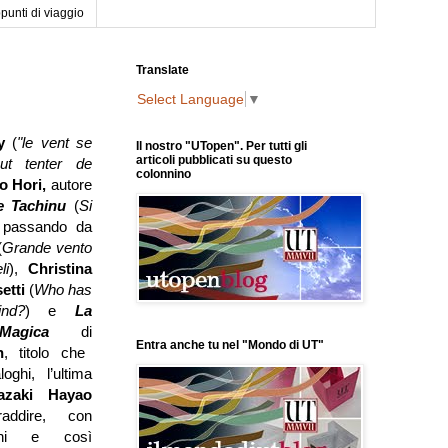
punti di viaggio
Translate
Select Language
▼
ry
(
"le vent se
Il nostro "UTopen". Per tutti gli
articoli pubblicati su questo
aut tenter de
colonnino
o Hori,
autore
e Tachinu
(
Si
, passando da
(
Grande vento
li
),
Christina
etti
(
Who has
nd?
) e
La
 Magica
di
Entra anche tu nel "Mondo di UT"
n
, titolo che
loghi, l’ultima
azaki Hayao
addire, con
ioni e così