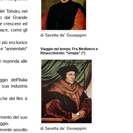
del Tohoku nel
ngo dal Grande
de crescere ed
pace, come gli
di Saretta de' Giuseppini
è più esclusivo
se “
annientato
”
Viaggio nel tempo. Fra Medioevo e
Rinascimento: “Utopia” (*)
i risponda alle
io dell’Italia
a sua industria
che del film è
amento del suo
ggio.
di Saretta de' Giuseppini
amente assolto