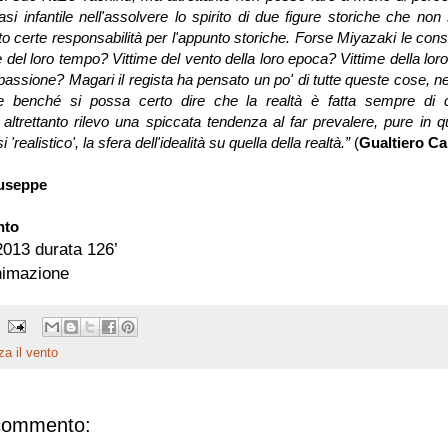
asi infantile nell'assolvere lo spirito di due figure storiche che no
o certe responsabilità per l'appunto storiche. Forse Miyazaki le cons
 del loro tempo? Vittime del vento della loro epoca? Vittime della lor
assione? Magari il regista ha pensato un po' di tutte queste cose, ne
 e benché si possa certo dire che la realtà è fatta sempre di c
 altrettanto rilevo una spiccata tendenza al far prevalere, pure in 
i 'realistico', la sfera dell'idealità su quella della realtà.”
(
Gualtiero Ca
iuseppe
ento
013 durata 126’
nimazione
za il vento
commento: