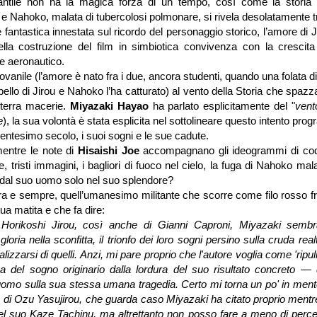
fantile non ha la magica forza di un tempo, così come la storia 
 e Nahoko, malata di tubercolosi polmonare, si rivela desolatamente t
antastica innestata sul ricordo del personaggio storico, l’amore di 
ella costruzione del film in simbiotica convivenza con la crescita
re aeronautico.
vanile (l’amore è nato fra i due, ancora studenti, quando una folata di
pello di Jirou e Nahoko l’ha catturato) al vento della Storia che spazza 
 terra macerie.
Miyazaki Hayao
ha parlato esplicitamente del "
vent
e
), la sua volontà è stata esplicita nel sottolineare questo intento pro
entesimo secolo, i suoi sogni e le sue cadute.
entre le note di
Hisaishi Joe
accompagnano gli ideogrammi di cod
me, tristi immagini, i bagliori di fuoco nel cielo, la fuga di Nahoko ma
 dal suo uomo solo nel suo splendore?
a e sempre, quell’umanesimo militante che scorre come filo rosso fr
sua matita e che fa dire:
orikoshi Jirou, così anche di Gianni Caproni, Miyazaki sembr
gloria nella sconfitta, il trionfo dei loro sogni persino sulla cruda rea
lizzarsi di quelli. Anzi, mi pare proprio che l'autore voglia come 'ripul
a del sogno originario dalla lordura del suo risultato concreto — q
l'uomo sulla sua stessa umana tragedia. Certo mi torna un po' in ment
ia di Ozu Yasujirou, che guarda caso Miyazaki ha citato proprio mentr
el suo Kaze Tachinu, ma altrettanto non posso fare a meno di perce