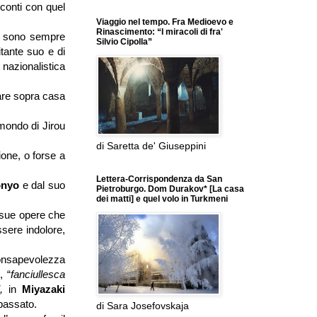
 conti con quel
Viaggio nel tempo. Fra Medioevo e
Rinascimento: “I miracoli di fra'
hi, sono sempre
Silvio Cipolla”
itante suo e di
nazionalistica
lare sopra casa
 mondo di Jirou
di Saretta de' Giuseppini
ione, o forse a
Lettera-Corrispondenza da San
nyo
e dal suo
Pietroburgo. Dom Durakov* [La casa
dei matti] e quel volo in Turkmeni
e sue opere che
sere indolore,
consapevolezza
, “
fanciullesca
”,
in
Miyazaki
 passato.
di Sara Josefovskaja