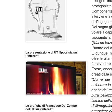
Il sogno in
protagonista
Componente f
interviene n
dell’ingegne
Dal sogno gio
volare il cap
lasciando a
(
jidai no kaz
L’uomo del v
La presentazione di UT l'Ipocrisia su
E dunque, m
Pinterest
oltre le ulti
farsi vedere
Forse, ancor
creati dalla 
“
Come per H
celebrare la 
anche dal rea
pura bellezz
titanico del
di filmograf
Le grafiche di Francesco Del Zompo
del UT su Pinterest
atmosfere d