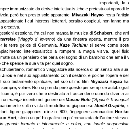
importanti, la c
pre immunizzato da derive intellettualistiche e pretestuosi approdi let
 rivela però ben presto solo apparente,
Miyazaki Hayao
resta l’artig
appassionato i cui interessi letterari, peraltro cospicui, non fanno ma
a creativa.
gestioni estetiche, fra cui non manca la musica di
Schubert,
che arri
terreise
(
Viaggio d' inverno
) da una finestra aperta, mentre il pro
 le terre gelide di Germania,
Kaze Tachinu
si serve come sosta
iacimento intellettualistico a rompere la magia visiva, quel flui
mate da un pensiero che parla del sogno di un bambino che ama il vo
 che spende la sua vita per quel sogno.
schubertiano, romantico viaggiatore alla ricerca di un senso alla sua 
 Jirou
e nel suo appuntamento con il destino, e poiché l’opera è sem
 il suo testamento spirituale, nel suo ultimo film
Miyazaki Hayao
ha 
 sempre, volare. Non si prenda però questo per semplice autobiogra
 l’uomo, è pur vero che è destinata a trascenderlo quando diventa arte
in un
manga
inserito nel genere dei
Musou Note
(
“Appunti Trasognat
tuariamente sulla rivista di modellismo giapponese
Model Graphix
, i
tanti figure giapponesi d’inizio '900, l'ingegnere aeronautico
Horiko
suo Hori
, storia un po’ biografica un po’ romanzata dell’autore stesso.
in grande formato e interamente a colori, con tavole acquerellat