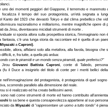
bilanci.
e uno dei momenti peggiori del Giappone, il terremoto e maremoto 
lm focalizza il tempo del suo protagonista, un’età segnata a lu
el Kanto del 1923 che devastò Tokyo e dal clima prebellico che vi
 dismisura nazionalismo e militarismo, mentre magnifiche opere di 
ati da Jirou, diventavano micidiali strumenti di morte .
ividuale si sposta allora sulla prospettiva storica, l’immaginario non 
a fantasia, c’è una lunga storia da raccontare ed è quella di un pae
Miyazaki
a
Caproni)
.
sibile, allora, affidarsi solo alla metafora, alla favola, bisogna che s
fficili, e, fra tutte, a quella più ardua:
mondo con le piramidi e un mondo senza piramidi, quale preferisci?"
 Jirou
Giovanni Battista Caproni
, conte di Taliedo, personagg
 (fu il Duce a insignirlo del titolo di conte per i meriti bellici dell
e nell’immaginazione del protagonista, è protagonista di quel sogno 
tiva, scorrendo parallelo alla dimensione del reale.
irou si è realizzato ed ha creato bellissimi aerei.
 sono nati come strumenti di morte ed hanno contribuito all'annient
koshi
lo sa bene e questa consapevolezza appartiene al suo persona
unciato da
Miyazaki
di "
rappresentare un uomo a tutto tondo"
è pien