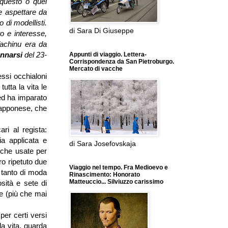
 questo o quel
be aspettare da
di modellisti.
di Sara Di Giuseppe
to e interesse,
achinu era da
nnarsi
del 23-
Appunti di viaggio. Lettera-
Corrispondenza da San Pietroburgo.
Mercato di vacche
essi occhialoni
utta la vita le
ed ha imparato
giapponese, che
ri al regista:
ia applicata e
di Sara Josefovskaja
ucche usate per
o ripetuto due
Viaggio nel tempo. Fra Medioevo e
i tanto di moda
Rinascimento: Honorato
Matteuccio... Silviuzzo carissimo
sità e sete di
ve (più che mai
per certi versi
a vita, guarda