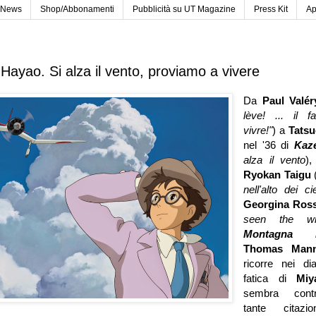
News
Shop/Abbonamenti
Pubblicità su UT Magazine
Press Kit
Ap
Hayao. Si alza il vento, proviamo a vivere
Da
Paul Valé
lève! ... il f
vivre!"
) a
Tatsu
nel '36 di
Kaz
alza il vento
)
Ryokan Taigu
nell'alto dei cie
Georgina Ross
seen the wi
Montagna
Thomas Man
ricorre nei dia
fatica di
Miy
sembra contr
tante citaz