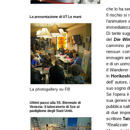
che lo ha sem
Il rischio si
La presentazione di UT Le mani
l’animatore 
immediatezz
Di tante sug
del
Die Win
cammino per
nessun comp
immagini ani
e di un uomo
Il Wanderer
in
Horikoshi
dell’ autore,
suo sogno di
La photogallery su FB
Se l’opera è
sua genesi 
Ultimi passi alla 55. Biennale di
pubblica sal
Venezia: il laboratorio di Sze al
padiglione degli Stati Uniti.
di due impor
scrittore
Tat
“
Realizzate 