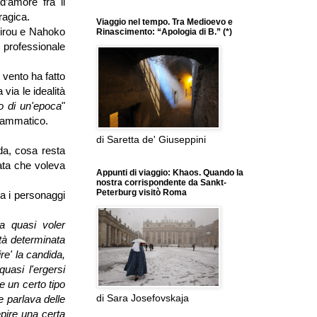
d’amore fra il
ragica.
Viaggio nel tempo. Tra Medioevo e
Jirou e Nahoko
Rinascimento: “Apologia di B.” (*)
 professionale
 vento ha fatto
via le idealità
o di un'epoca
"
grammatico.
di Saretta de' Giuseppini
a, cosa resta
lata che voleva
Appunti di viaggio: Khaos. Quando la
nostra corrispondente da Sankt-
Peterburg visitò Roma
a i personaggi
a quasi voler
ltà determinata
ire' la candida,
uasi l'ergersi
e un certo tipo
di Sara Josefovskaja
e parlava delle
pire una certa