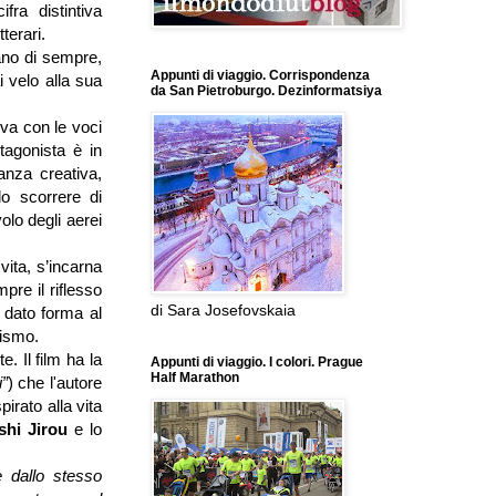
ifra distintiva
terari.
iano di sempre,
Appunti di viaggio. Corrispondenza
i velo alla sua
da San Pietroburgo. Dezinformatsiya
va con le voci
tagonista è in
nza creativa,
do scorrere di
lo degli aerei
vita, s’incarna
pre il riflesso
di Sara Josefovskaia
dato forma al
fismo.
. Il film ha la
Appunti di viaggio. I colori. Prague
Half Marathon
i”
) che l'autore
spirato alla vita
shi Jirou
e lo
e dallo stesso