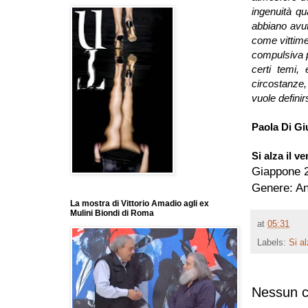
ingenuità qu
abbiano avut
come vittime
compulsiva p
certi temi,
circostanze,
vuole definirs
Paola Di G
Si alza il v
Giappone 2
Genere: A
La mostra di Vittorio Amadio agli ex
Mulini Biondi di Roma
at
05:31
Labels:
Si al
Nessun 