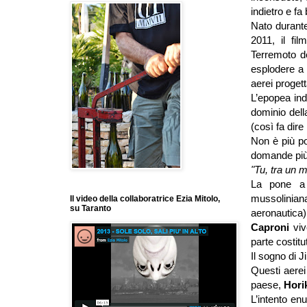
indietro e fa 
Nato durant
2011, il fi
Terremoto d
esplodere a
aerei progett
L’epopea ind
dominio dell
(così fa dire
Non è più pos
domande più di
"Tu, tra un 
La pone a
mussoliniana
Il video della collaboratrice Ezia Mitolo,
su Taranto
aeronautica)
Caproni
viv
parte costitu
Il sogno di J
Questi aerei
paese,
Hori
L’intento en