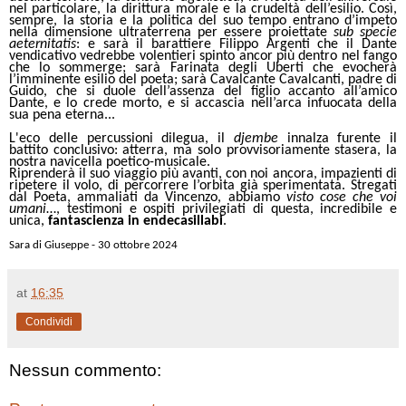
nel particolare, la dirittura morale e la crudeltà dell’esilio. Così,
sempre, la storia e la politica del suo tempo entrano d’impeto
nella dimensione ultraterrena per essere proiettate
sub specie
aeternitatis
: e sarà il barattiere Filippo Argenti che il Dante
vendicativo vedrebbe volentieri spinto ancor più dentro nel fango
che lo sommerge; sarà Farinata degli Uberti che evocherà
l’imminente esilio del poeta; sarà Cavalcante Cavalcanti, padre di
Guido, che si duole dell’assenza del figlio accanto all’amico
Dante, e lo crede morto, e si accascia nell’arca infuocata della
sua pena eterna...
L'eco delle percussioni dilegua, il
djembe
innalza furente il
battito conclusivo: atterra, ma solo provvisoriamente stasera, la
nostra navicella poetico-musicale.
Riprenderà il suo viaggio più avanti, con noi ancora, impazienti di
ripetere il volo, di percorrere l’orbita già sperimentata. Stregati
dal Poeta, ammaliati da Vincenzo, abbiamo
visto cose che voi
umani
…, testimoni e ospiti privilegiati di questa, incredibile e
unica,
fantascienza in endecasillabi
.
Sara di Giuseppe - 30 ottobre 2024
at
16:35
Condividi
Nessun commento: