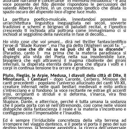
attoriale narrante e concertante” in
memoria metabolica
- e alla
voce possente del fido
djembe
rispondono le percussioni del
valente Alberto Archini, in un crescendo ipnotico che dilata lo
spazio oscuro del
disperato loco d’ogne luce muto
.
La partitura poetico-musicale, innestandosi possente su
un’architettura linguistica ineguagliata nei secoli, sovverte
tradizioni e schemi e birignao di paludati recital, e l’ipnotico
crescendo ti inchioda alla poltrona come immaginiamo ci si
inchiodi al seggiolino della navicella in fase di decollo…
Ho visto cose che voi umani
… dirà nel thriller fantascientifico
l’eroe di “Blade Runner”, ma l’ha già detto l’Alighieri secoli fa: “…
E vidi cose che dir né sa né può chi di là su discende
”
(Paradiso, canto I) ma prima che la materia paradisiaca si
dispieghi alla vista del Poeta nella sua insostenibile luce,
bisognerà che egli attraversi il magma ribollente dei gironi
infernali, la disperata eternità della pena che sfigura i volti e i
corpi in continua tensione tra orrore e grottesco.
Pluto, Flegiàs, le Arpìe, Medusa, i diavoli della città di Dite, il
Minotauro, i Centauri
- dopo Caronte, Cerbero, Minosse dei
canti precedenti - popolano l’universo allucinato dei canti VII-XII,
creature infernali nelle quali bestiari medievali e mito antico
s’intrecciano e si fondono: la voce recitante ne estrae gli accenti
irosi, orripilanti o striduli e si deforma, s’inarca, vira fino
all’onomatopea.
Stupisce, Dante, e atterrisce, perché è tutta umana la sostanza
che il poeta porta con sé nell’oltremondo, così come nelle visioni
distopiche della fantascienza il reale e la materia s’incontrano e
confliggono con l’impensabile e l’inaudito.
Ed è sempre l’irriducibile concretezza della vita terrena ad
irrompere nel viaggio dantesco, e il poeta vi porta il peso del suo
destino terreno, la tensione agonistica, la ricerca dell’universale