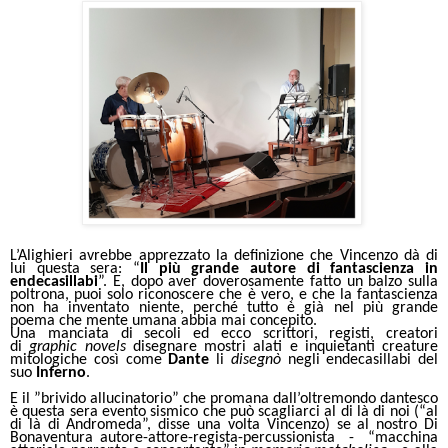
L’Alighieri avrebbe apprezzato la definizione che Vincenzo dà di
lui questa sera: “
Il più grande autore di fantascienza in
endecasillabi
”. E, dopo aver doverosamente fatto un balzo sulla
poltrona, puoi solo riconoscere che è vero, e che la fantascienza
non ha inventato niente, perché tutto è già nel più grande
poema che mente umana abbia mai concepito.
Una manciata di secoli ed ecco scrittori, registi, creatori
di
graphic novels
disegnare mostri alati e inquietanti creature
mitologiche così come
Dante
li
disegnò
negli endecasillabi del
suo
Inferno
.
E il ”brivido allucinatorio” che promana dall’oltremondo dantesco
è questa sera evento sismico che può scagliarci al di là di noi (“al
di là di Andromeda”, disse una volta Vincenzo) se al nostro Di
Bonaventura autore-attore-regista-percussionista - “macchina