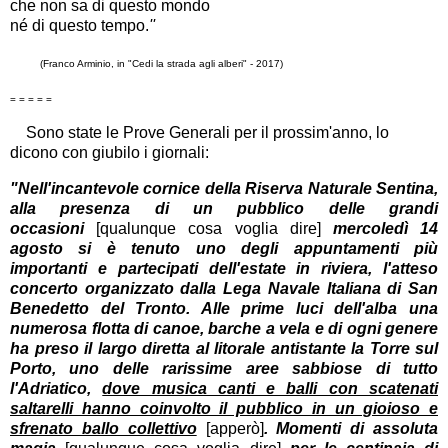
che non sa di questo mondo
né di questo tempo.
''
(Franco Arminio, in "Cedi la strada agli alberi" - 2017)
= = = = =
Sono state le Prove Generali per il prossim'anno, lo
dicono con giubilo i giornali:
"Nell'incantevole cornice della Riserva Naturale Sentina,
alla presenza di un pubblico delle grandi
occasioni
[qualunque cosa voglia dire]
mercoledì 14
agosto si è tenuto uno degli appuntamenti più
importanti e partecipati dell'estate in riviera, l'atteso
concerto organizzato dalla Lega Navale Italiana di San
Benedetto del Tronto. Alle prime luci dell'alba una
numerosa flotta di canoe, barche a vela e di ogni genere
ha preso il largo diretta al litorale antistante la Torre sul
Porto, uno delle rarissime aree sabbiose di tutto
l'Adriatico,
dove musica canti e balli con scatenati
saltarelli hanno coinvolto il pubblico in un gioioso e
sfrenato ballo collettivo
[apperò]
. Momenti di assoluta