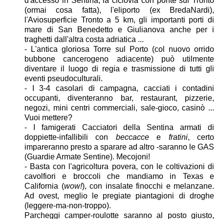
d'accesso in Sentina, la ciclovia con ponte sul Tronto
(ormai cosa fatta), l'eliporto (ex BredaNardi),
l'Aviosuperficie Tronto a 5 km, gli importanti porti di
mare di San Benedetto e Giulianova anche per i
traghetti dall'altra costa adriatica ...
- L'antica gloriosa Torre sul Porto (col nuovo orrido
bubbone cancerogeno adiacente) può utilmente
diventare il luogo di regia e trasmissione di tutti gli
eventi pseudoculturali.
- I 3-4 casolari di campagna, cacciati i contadini
occupanti, diventeranno bar, restaurant, pizzerie,
negozi, mini centri commerciali, sale-gioco, casinò ...
Vuoi mettere?
- I famigerati Cacciatori della Sentina armati di
doppiette-infallibili con
beccacce
e
fratini
, certo
impareranno presto a sparare ad altro -saranno le GAS
(Guardie Armate Sentine). Mecojoni!
- Basta con l'agricoltura povera, con le coltivazioni di
cavolfiori e broccoli che mandiamo in Texas e
California (
wow!
), con insalate finocchi e melanzane.
Ad ovest, meglio le pregiate piantagioni di droghe
(leggere-ma-non-troppo).
Parcheggi camper-roulotte saranno al posto giusto,