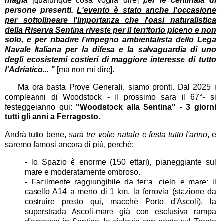
magia
[qualunque cosa voglia dire]
per le centinaia di
persone presenti.
L'evento è stato anche l'occasione
per sottolineare l'importanza che l'oasi naturalistica
della Riserva Sentina riveste per il territorio piceno e non
solo, e per ribadire l'impegno ambientalista dello Lega
Navale Italiana per la difesa e la salvaguardia di uno
degli ecosistemi costieri di maggiore interesse di tutto
l'Adriatico... "
[ma non mi dire].
Ma ora basta Prove Generali, siamo pronti. Dal 2025 i
compleanni di Woodstock - il prossimo sara il 67°- si
festeggeranno qui:
"Woodstock alla Sentina" - 3 giorni
tutti gli anni a Ferragosto.
Andrà tutto bene,
sarà tre volte natale e festa tutto l'anno
, e
saremo famosi ancora di più, perché:
- lo Spazio è enorme (150 ettari), pianeggiante sul
mare e moderatamente ombroso.
- Facilmente raggiungibile da terra, cielo e mare: il
casello A14 a meno di 1 km, la ferrovia (stazione da
costruire presto qui, macchè Porto d'Ascoli), la
superstrada Ascoli­-mare già con esclusiva rampa