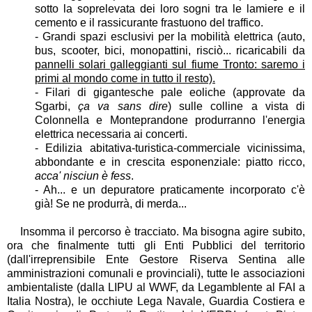
sotto la soprelevata dei loro sogni tra le lamiere e il
cemento e il rassicurante frastuono del traffico.
- Grandi spazi esclusivi per la mobilità elettrica (auto,
bus, scooter, bici, monopattini, risciò... ricaricabili da
pannelli solari galleggianti sul fiume Tronto: saremo i
primi al mondo come in tutto il resto).
- Filari di gigantesche pale eoliche (approvate da
Sgarbi,
ça va sans dire
) sulle colline a vista di
Colonnella e Monteprandone produrranno l'energia
elettrica necessaria ai concerti.
- Edilizia abitativa-turistica-commerciale vicinissima,
abbondante e in crescita esponenziale: piatto ricco,
acca' nisciun è fess
.
- Ah... e un depuratore praticamente incorporato c'è
già! Se ne produrrà, di merda...
Insomma il percorso è tracciato. Ma bisogna agire subito,
ora che finalmente tutti gli Enti Pubblici del territorio
(dall'irreprensibile Ente Gestore Riserva Sentina alle
amministrazioni comunali e provinciali), tutte le associazioni
ambientaliste (dalla LIPU al WWF, da Legamblente al FAI a
Italia Nostra), le occhiute Lega Navale, Guardia Costiera e