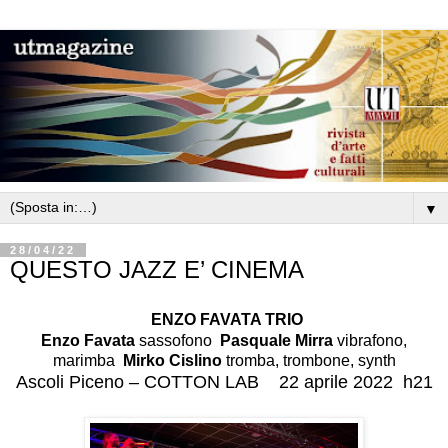
▼
28/04/22
QUESTO JAZZ E’ CINEMA
ENZO FAVATA TRIO
Enzo Favata
sassofono
Pasquale Mirra
vibrafono,
marimba
Mirko Cislino
tromba, trombone, synth
Ascoli Piceno –
COTTON LAB
22 aprile 2022
h21