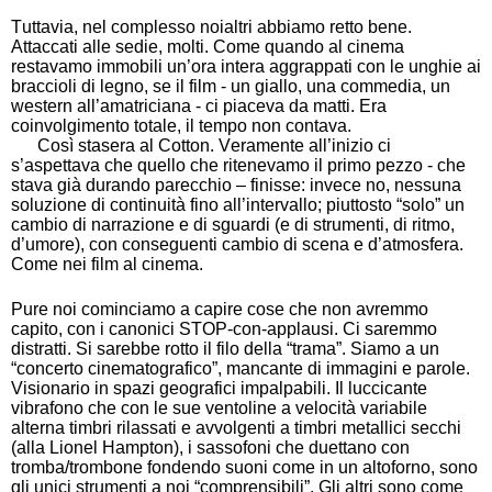
Tuttavia, nel complesso noialtri abbiamo retto bene.
Attaccati alle sedie, molti. Come quando al cinema
restavamo immobili un’ora intera aggrappati con le unghie ai
braccioli di legno, se il film - un giallo, una commedia, un
western all’amatriciana - ci piaceva da matti. Era
coinvolgimento totale, il tempo non contava.
Così stasera al Cotton. Veramente all’inizio ci
s’aspettava che quello che ritenevamo il primo pezzo - che
stava già durando parecchio – finisse: invece no, nessuna
soluzione di continuità fino all’intervallo; piuttosto “solo” un
cambio di narrazione e di sguardi (e di strumenti, di ritmo,
d’umore), con conseguenti cambio di scena e d’atmosfera.
Come nei film al cinema.
Pure noi cominciamo a capire cose che non avremmo
capito, con i canonici STOP-con-applausi. Ci saremmo
distratti. Si sarebbe rotto il filo della “trama”. Siamo a un
“concerto cinematografico”, mancante di immagini e parole.
Visionario in spazi geografici impalpabili. Il luccicante
vibrafono che con le sue ventoline a velocità variabile
alterna timbri rilassati e avvolgenti a timbri metallici secchi
(alla Lionel Hampton), i sassofoni che duettano con
tromba/trombone fondendo suoni come in un altoforno, sono
gli unici strumenti a noi “comprensibili”. Gli altri sono come