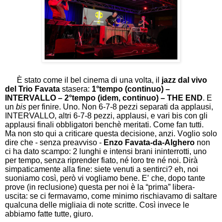
È stato come il bel cinema di una volta, il
jazz dal vivo
del Trio Favata
stasera:
1°tempo (continuo) –
INTERVALLO –
2°tempo (idem, continuo) – THE END
. E
un
bis
per finire. Uno. Non 6-7-8 pezzi separati da applausi,
INTERVALLO, altri 6-7-8 pezzi, applausi, e vari bis con gli
applausi finali obbligatori benchè meritati. Come fan tutti.
Ma non sto qui a criticare questa decisione, anzi. Voglio solo
dire che - senza preavviso -
Enzo Favata-da-Alghero
non
ci ha dato scampo: 2 lunghi e intensi brani ininterrotti, uno
per tempo, senza riprender fiato, né loro tre né noi. Dirà
simpaticamente alla fine: siete venuti a sentirci? eh, noi
suoniamo così, però vi vogliamo bene. E’ che, dopo tante
prove (in reclusione) questa per noi è la “prima” libera-
uscita: se ci fermavamo, come minimo rischiavamo di saltare
qualcuna delle migliaia di note scritte. Così invece le
abbiamo fatte tutte, giuro.