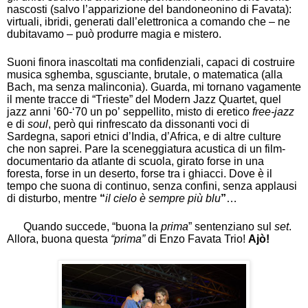
nascosti (salvo l’apparizione del bandoneonino di Favata):
virtuali, ibridi, generati dall’elettronica a comando che – ne
dubitavamo – può produrre magia e mistero.
Suoni finora inascoltati ma confidenziali, capaci di costruire
musica sghemba, sgusciante, brutale, o matematica (alla
Bach, ma senza malinconia). Guarda, mi tornano vagamente
il mente tracce di “Trieste” del Modern Jazz Quartet, quel
jazz anni ’60-‘70 un po’ seppellito, misto di eretico
free-jazz
e di
soul
, però qui rinfrescato da dissonanti voci di
Sardegna, sapori etnici d’India, d’Africa, e di altre culture
che non saprei. Pare la sceneggiatura acustica di un film-
documentario da atlante di scuola, girato forse in una
foresta, forse in un deserto, forse tra i ghiacci. Dove è il
tempo che suona di continuo, senza confini, senza applausi
di disturbo, mentre
“
il cielo è sempre più blu
”
…
Quando succede, “buona la
prima
” sentenziano sul
set
.
Allora, buona questa
“prima”
di Enzo Favata Trio!
Ajò!