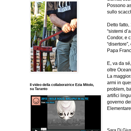
Possono aspe
sullo scacc
Detto fatto,
“sistemi d’a
Condor, e c
“disertore”,
Papa Fran
E, va da sé
oltre Ocean
La maggiora
armi in que
Il video della collaboratrice Ezia Mitolo,
problem, b
su Taranto
artifici lin
governo de
Elementare
Sara Di Gius