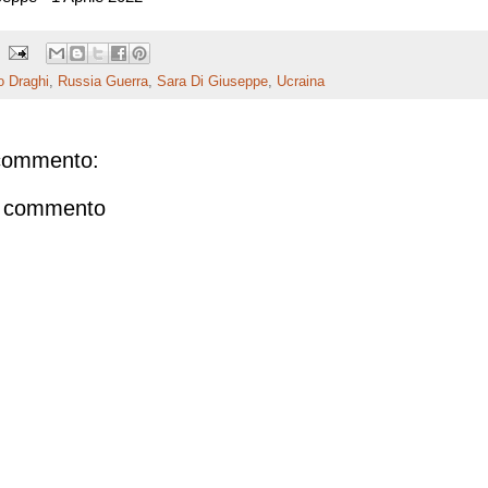
o Draghi
,
Russia Guerra
,
Sara Di Giuseppe
,
Ucraina
commento:
n commento