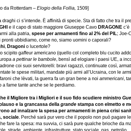
o da Rotterdam
– Elogio della Follia,
1509
]
 draghi ci s’intende. È affinità
di specie.
Sta di fatto che tra il p
GHI
e il capo di stato maggiore Giuseppe Cavo
DRAGONE
c’è
armi alla patria,
spese per armamenti fino al 2% del PIL
; Joe-
i pronti ubbidiamo, come no, siamo uomini o caporali?
hi
,
Dragoni
o lucertole?
lo scipito gaffeur americano (quello col completo blu cucito add
Europa
a pettinar le bambole
, bensì ad elogiare i paesi UE, a inc
adrone coi suoi servitorelli: bravi ragazzi, continuate così, armat
ntate le spese militari, mandate più armi all’Ucraina, con le arm
faroni che lèvati, la guerra fa un gran bene a noi
ammericani
, t
 a farne tante anche se le perdiamo.
he il Migliore tra i Migliori e il suo fido scudiere ministro
Guer
 plauso e la grancassa della
grande
stampa con elmetto e m
ono ad innalzare la spesa per armamenti in piena crisi sanit
 sociale
. Perché sarà pur vero che il popolo non può pagare le 
e fare la spesa: ma suvvia, ci sarà pure qualche brioche da m
le, strade, ambiente, infrastrutture, stato sociale, gas, petrolio