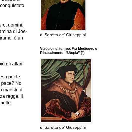
i)conquistato
ture, uomini,
iamina di Joe-
di Saretta de' Giuseppini
gramo, è un
Viaggio nel tempo. Fra Medioevo e
Rinascimento: “Utopia” (*)
ù gli affari
esa per le
a pace?
No
 maestri di
nza regge, il
emetto.
di Saretta de' Giuseppini