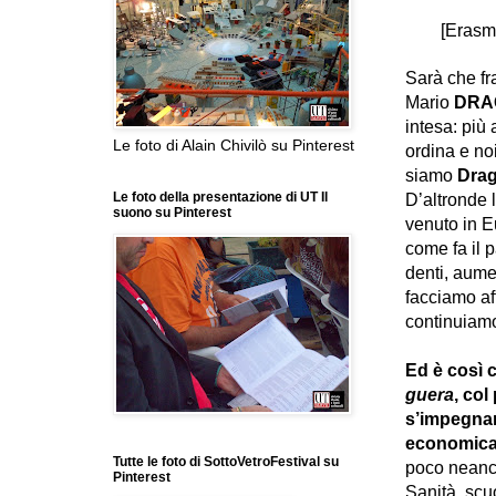
[
Erasm
Sarà che fra
Mario
DRA
intesa: più 
Le foto di Alain Chivilò su Pinterest
ordina e no
siamo
Drag
Le foto della presentazione di UT Il
D’altronde 
suono su Pinterest
venuto in 
come fa il p
denti, aume
facciamo af
continuiamo
Ed è così c
guera
, col
s’impegnar
economica,
Tutte le foto di SottoVetroFestival su
poco neanch
Pinterest
Sanità, scuo