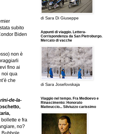
di Sara Di Giuseppe
remier
 stata subito
Appunti di viaggio. Lettera-
Condor Biden
Corrispondenza da San Pietroburgo.
Mercato di vacche
osso) non è
oraggiarli
evi fino ai
i noi qua
ant’è che
di Sara Josefovskaja
Viaggio nel tempo. Fra Medioevo e
ini-de-la-
Rinascimento: Honorato
oschetto,
Matteuccio... Silviuzzo carissimo
aria,
bollette e fra
angiare, no?
…
B
ubbole.