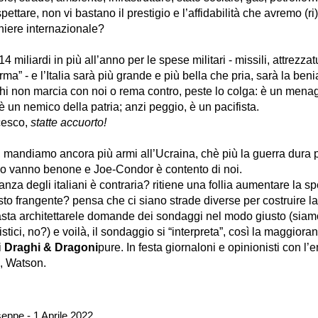
ttare, non vi bastano il prestigio e l’affidabilità che avremo (r
hiere internazionale?
 14 miliardi in più all’anno per le spese militari - missili, attrezza
rma” - e l’Italia sarà più grande e più bella che pria, sarà la ben
hi non marcia con noi o rema contro
,
peste lo colga: è un mena
 è un nemico della patria; anzi peggio, è un pacifista.
cesco,
statte accuorto!
, mandiamo ancora più armi all’Ucraina, chè più la guerra dura pi
o vanno benone e Joe-Condor è contento di noi.
nza degli italiani è contraria
?
ritiene una follia
aumentare la sp
sto frangente?
pensa che ci siano strade diverse
per costruire l
asta
architettare
le domande dei sondaggi nel modo giusto (siamo
guistici, no?) e voilà, il sondaggio si “interpreta”, così la maggiora
i
Draghi & Dragoni
pure. In festa giornaloni e opinionisti con l’
, Watson.
eppe - 1 Aprile 2022