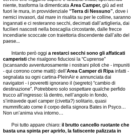
niente, trasforma la dimenticata
Area Camper,
giù ad est
fuori le mura, in provvidenziale
“Terra di Nessuno”
, dove i
nemici invasori, dal mare in risalita su per le colline, saranno
ingannati e ci resteranno secchi, decimati dall’artiglieria, dai
fucilieri nascosti nella boscaglia circostante, dalle frecce
incendiarie scoccate con traiettoria discendente dall’alto del
paese...
Intanto però oggi
a restarci secchi sono gli affaticati
camperisti
che risalgono fiduciosi la “Cuprense”
(scansando avventurosamente i nostrani piloti che - impuniti
- qui corrono come matti): dell’
Area Camper di Ripa
infatti -
segnalata su ogni cartina-PleinAir e annunciata dai
navigatori - i poveretti ignorano il (segreto) “cambio di
destinazione”. Potrebbero solo sospettare qualche perfido
trucco all’ingresso: là dentro, nell’angolo in fondo,
s’intravede quel camper (civetta?) solitario, quasi
mummificato come il corpo della signora Bates in Psyco…
Non un’anima viva intorno…
Poi tutto appare chiaro:
il brutto cancello ruotante che
basta una spinta per aprirlo, la fatiscente palizzata in