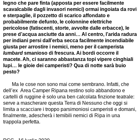
legno che pare finta (apposta per essere facilmente
scavalcabile dagli invasori nemici) ormai ingoiata da rovi
e sterpaglie, il pozzetto di scarico affondato e
probabilmente defunto, le colonnine elettriche
pericolose (fatiscenti, storte, avvolte dalle erbacce), le
prese d’acqua asciutte da anni… Al centro, l’arida radura
per indiani persi dall’erba secca facilmente incendiabile
giusta per arrostire i nemici, meno per il camperista
lumbard
smanioso di frescura. Ai bordi occorre il
macete. Ah, ci saranno abbastanza topi vipere cinghiali
lupi… le gioie dei camperisti? Qua di notte sarà buio
pesto?
Ma le cose non sono mai come sembrano. Infatti, che
dell’ex Area Camper Ripana restino solo abbandono e
cartelli di ruggine è solo una ben calcolata finzione teatrale:
serve a mascherare questa Terra di Nessuno che oggi si
limita a scacciare i troppo parsimoniosi camperisti e domani,
finalmente, adescherà i temibili nemici di Ripa in una
trappola perfetta.