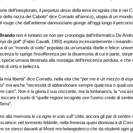
 dell’inesplorato, il
perpetuo desio della terra incognita
che è nei C
 della razza dei Caboto” dice Corrado all’amico), utopia di un mondo 
 fil rouge che dall’antieroe dannunziano giunge all’oggi lungo il percors
 Brando
non è lontano se non per cronologia dall’informatico De Andr
mpi da golf
” (Fabio Cavalli, 1993) esplora incessantemente i meandri 
a di un “mondo di sotto” popolato da un’umanità ribelle e felice: unive
scenza lo spinge l’insofferenza per la disarmonia di cui è parte, stirpe
a specie umana destinata alla nostalgia dell’innocenza perduta, e che 
ti di virtù e bellezza.
a libertà” dice Corrado, nella vita che “per me è un mezzo di esp
o” ma anche ”necessità di abbandonare sempre qualcosa o qualcuno:
re caro”. Non è la gloria il suo orizzonte, ma la lontananza, la “vocaz
 toccare il suolo di “quelle regioni incognite ove l’uomo crede di sentire
 Terra”.
a memoria le cicogne in volo sull’ Uèbi, ancora gli par di sentire il
escatrice: nel tormento febbrile, nella frenesia quasi dionisiaca di Corr
no se stessi davanti al Mosè michelangiolesco che da studenti ogni g