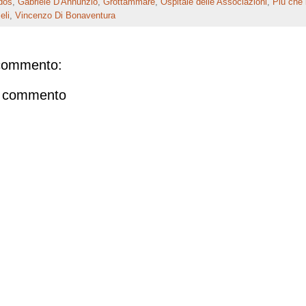
dos
,
Gabriele D'Annunzio
,
Grottammare
,
Ospitale delle Associazioni
,
Più che 
eli
,
Vincenzo Di Bonaventura
commento:
n commento