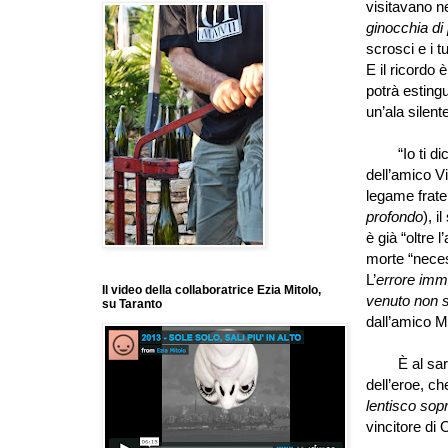
visitavano n
ginocchia di 
scrosci e i t
E il ricordo
potrà esting
un’ala silent
“Io ti dico 
dell’amico Vi
legame frater
profondo
), i
è già “oltre 
morte “nece
L’
errore imm
Il video della collaboratrice Ezia Mitolo,
venuto non 
su Taranto
dall’amico M
È al sardo 
dell’eroe, ch
lentisco sop
vincitore di