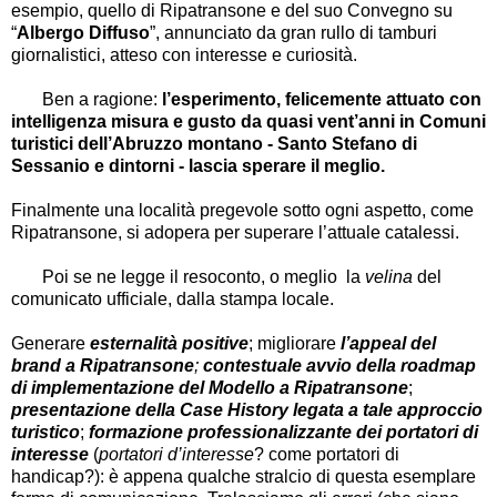
esempio, quello di Ripatransone e del suo Convegno su
“
Albergo Diffuso
”, annunciato da gran rullo di tamburi
giornalistici, atteso con interesse e curiosità.
Ben a ragione:
l’esperimento, felicemente attuato con
intelligenza misura e gusto da quasi vent’anni in Comuni
turistici dell’Abruzzo montano - Santo Stefano di
Sessanio e dintorni - lascia sperare il meglio.
Finalmente una località pregevole sotto ogni aspetto, come
Ripatransone, si adopera per superare l’attuale catalessi.
Poi se ne legge il resoconto, o meglio la
velina
del
comunicato ufficiale, dalla stampa locale.
Generare
esternalità positive
;
migliorare
l’appeal del
brand a Ripatransone
;
contestuale avvio della roadmap
di implementazione del Modello a Ripatransone
;
presentazione della Case History legata a tale approccio
turistico
;
formazione professionalizzante dei portatori di
interesse
(
portatori d’interesse
? come portatori di
handicap?): è appena qualche stralcio di questa esemplare