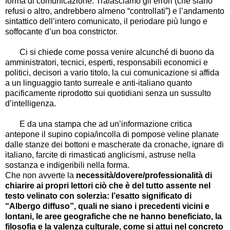
forma di comunicazione. Tralasciamo gli errori (che siano
refusi o altro, andrebbero almeno “controllati”) e l’andamento
sintattico dell’intero comunicato, il periodare più lungo e
soffocante d’un boa constrictor.
Ci si chiede come possa venire alcunché di buono da
amministratori, tecnici, esperti, responsabili economici e
politici, decisori a vario titolo, la cui comunicazione si affida
a un linguaggio tanto surreale e anti-italiano quanto
pacificamente riprodotto sui quotidiani senza un sussulto
d’intelligenza.
E da una stampa che ad un’informazione critica
antepone il supino copia/incolla di pompose veline planate
dalle stanze dei bottoni e mascherate da cronache, ignare di
italiano, farcite di rimasticati anglicismi, astruse nella
sostanza e indigeribili nella forma.
Che non avverte la
necessità/dovere/professionalità di
chiarire ai propri lettori ciò che è del tutto assente nel
testo velinato con solerzia: l’esatto significato di
“Albergo diffuso”, quali ne siano i precedenti vicini e
lontani, le aree geografiche che ne hanno beneficiato, la
filosofia e la valenza culturale, come si attui nel concreto