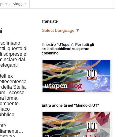
punti di viaggio
Translate
i
Select Language
▼
asoliniano
Il nostro "UTopen". Per tutti gli
tti, questo di
articoli pubblicati su questo
colonnino
di sorprese e
ominciare dal
 eleganti
e
ell’ex
ettecentesca
 della Stella
ium - scosse
na forma
orompente
Entra anche tu nel "Mondo di UT"
isiaco
pubblico
nte
diamente…
uto tra