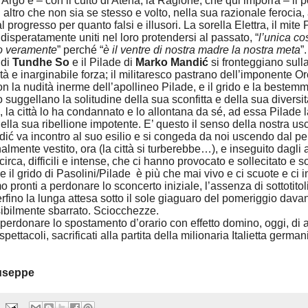
n Argo è – con il culto di Atena, la Ragione, che qui imporrà – il 
 altro che non sia se stesso e volto, nella sua razionale ferocia, a
l progresso per quanto falsi e illusori. La sorella Elettra, il mite
i, disperatamente uniti nel loro protendersi al passato, “
l’unica co
o veramente
” perché “
è il ventre di nostra madre la nostra meta
”.
di
Tundhe So
e il Pilade di
Marko Mandić
si fronteggiano sull
ità e inarginabile forza; il militaresco pastrano dell’imponente O
on la nudità inerme dell’apollineo Pilade, e il grido e la bestemm
 suggellano la solitudine della sua sconfitta e della sua diversità.
, la città lo ha condannato e lo allontana da sé, ad essa Pilade 
lla sua ribellione impotente. E’ questo il senso della nostra usci
ić va incontro al suo esilio e si congeda da noi uscendo dal pe
almente vestito, ora (la città si turberebbe…), e inseguito dagli 
ca, difficili e intense, che ci hanno provocato e sollecitato e so
 il grido di Pasolini/Pilade è più che mai vivo e ci scuote e ci i
o pronti a perdonare lo sconcerto iniziale, l’assenza di sottotitoli
erfino la lunga attesa sotto il sole giaguaro del pomeriggio davan
bilmente sbarrato. Sciocchezze.
e perdonare lo spostamento d’orario con effetto domino, oggi, di 
pettacoli, sacrificati alla partita della milionaria Italietta germ
iuseppe