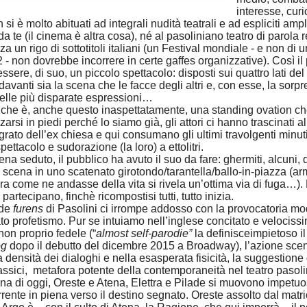
interesse, curi
 si è molto abituati ad integrali nudità teatrali e ad espliciti am
a te (il cinema è altra cosa), né al pasoliniano teatro di parola r
a un rigo di sottotitoli italiani (un Festival mondiale - e non di
2 - non dovrebbe incorrere in certe gaffes organizzative). Così il
essere, di suo, un piccolo spettacolo: disposti sui quattro lati del 
avanti sia la scena che le facce degli altri e, con esse, la sorp
elle più disparate espressioni…
le che è, anche questo inaspettatamente, una standing ovation c
lzarsi in piedi perché lo siamo già, gli attori ci hanno trascinati al
rato dell’ex chiesa e qui consumano gli ultimi travolgenti minut
pettacolo e sudorazione (la loro) a ettolitri.
seduto, il pubblico ha avuto il suo da fare: ghermiti, alcuni, da
a scena in uno scatenato girotondo/tarantella/ballo-in-
piazza (ar
ra come ne andasse della vita si rivela un’ottima via di fuga…).
partecipano, finchè ricompostisi tutti, tutto inizia.
ade
furens
di Pasolini ci irrompe addosso con la provocatoria mo
to profetismo. Pur se intuiamo nell’inglese concitato e velociss
non proprio fedele (“
almost self-parodie”
la definisce
impietoso i
og
dopo il debutto del dicembre 2015 a Broadway), l’azione scen
la densità dei dialoghi e nella esasperata fisicità, la suggestione
lassici, metafora potente della contemporaneità
nel teatro pasol
 di oggi, Oreste e Atena, Elettra e Pilade si muovono impetu
rrente in piena verso il destino segnato. Oreste assolto dal matri