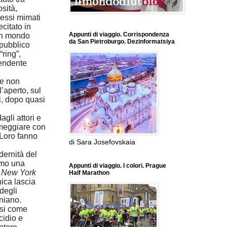
osità,
plessi mimati
ecitato in
Appunti di viaggio. Corrispondenza
 un mondo
da San Pietroburgo. Dezinformatsiya
 pubblico
“ring”,
rendente
he non
l’aperto, sul
i, dopo quasi
gli attori e
meggiare con
 Loro fanno
di Sara Josefovskaia
dernità del
imo una
Appunti di viaggio. I colori. Prague
l
New York
Half Marathon
ica lascia
 degli
iniano
.
osi come
cidio e