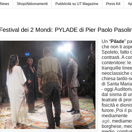
News
Shop/Abbonamenti
Pubblicità su UT Magazine
Press Kit
Ap
Festival dei 2 Mondi: PYLADE di Pier Paolo Pasolin
Un “
Pilade
” p
che non ti aspe
Spoleto, fatto 
contrasti. A c
contenitore: le
tranquille line
neoclassiche d
chiesa tardo-s
di Santa Maria
- oggi Auditor
dal sisma di u
teatrale di pr
fisicità e dion
furore.
Poi il 
mediamente
agé,
mediame
borghese, me
medio, combatt