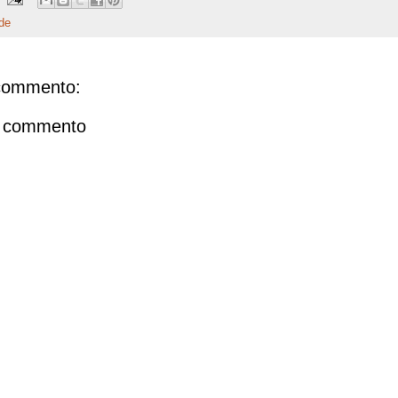
de
commento:
n commento