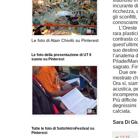
vittorioso i
incurante di
ricchezza, a
gli sconfitt
conosciam
L’Oreste 
rara plastic
contrasta c
Le foto di Alain Chivilò su Pinterest
quest’ultimo
suo destino
Le foto della presentazione di UT Il
l’anatema de
suono su Pinterest
Pilade/Mand
sagrato. Fin
Due ore cir
mostrato che
Ora sì, siam
acustica, p
incomprensi
Più difficil
degnissimi s
calciata.
Sara Di G
Tutte le foto di SottoVetroFestival su
Pinterest
at
12:15