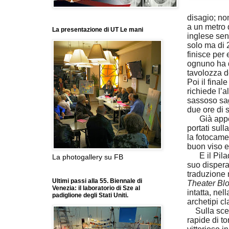
disagio; non
a un metro d
La presentazione di UT Le mani
inglese senz
solo ma di 
finisce per 
ognuno ha d
tavolozza d
Poi il fina
richiede l’a
sassoso sag
due ore di s
Già appena 
portati sull
la fotocame
buon viso e 
E il Pil
La photogallery su FB
suo dispera
traduzione 
Ultimi passi alla 55. Biennale di
Theater Bl
Venezia: il laboratorio di Sze al
intatta, nel
padiglione degli Stati Uniti.
archetipi c
Sulla scena
rapide di to