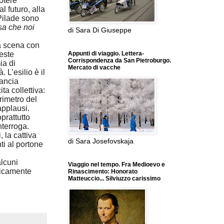
potere
l futuro, alla
 Pilade sono
sa che noi
di Sara Di Giuseppe
a scena con
Appunti di viaggio. Lettera-
reste
Corrispondenza da San Pietroburgo.
ia di
Mercato di vacche
 L’esilio è il
lancia
ta collettiva:
rimetro del
applausi.
prattutto
nterroga.
, la cattiva
di Sara Josefovskaja
ti al portone
alcuni
Viaggio nel tempo. Fra Medioevo e
anicamente
Rinascimento: Honorato
Matteuccio... Silviuzzo carissimo