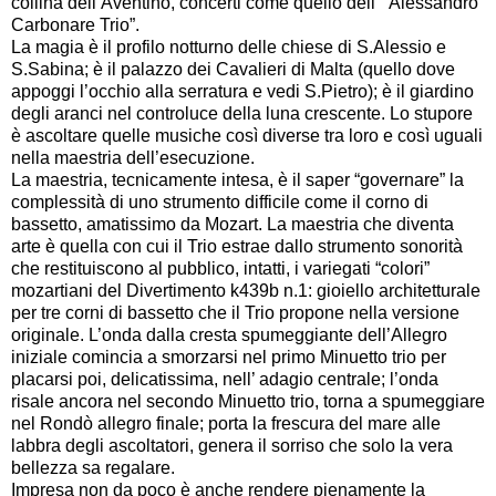
collina dell’Aventino, concerti come quello dell’ “Alessandro
Carbonare Trio”.
La magia è il profilo notturno delle chiese di S.Alessio e
S.Sabina; è il palazzo dei Cavalieri di Malta (quello dove
appoggi l’occhio alla serratura e vedi S.Pietro); è il giardino
degli aranci nel controluce della luna crescente. Lo stupore
è ascoltare quelle musiche così diverse tra loro e così uguali
nella maestria dell’esecuzione.
La maestria, tecnicamente intesa, è il saper “governare” la
complessità di uno strumento difficile come il corno di
bassetto, amatissimo da Mozart. La maestria che diventa
arte è quella con cui il Trio estrae dallo strumento sonorità
che restituiscono al pubblico, intatti, i variegati “colori”
mozartiani del Divertimento k439b n.1: gioiello architetturale
per tre corni di bassetto che il Trio propone nella versione
originale. L’onda dalla cresta spumeggiante dell’Allegro
iniziale comincia a smorzarsi nel primo Minuetto trio per
placarsi poi, delicatissima, nell’ adagio centrale; l’onda
risale ancora nel secondo Minuetto trio, torna a spumeggiare
nel Rondò allegro finale; porta la frescura del mare alle
labbra degli ascoltatori, genera il sorriso che solo la vera
bellezza sa regalare.
Impresa non da poco è anche rendere pienamente la