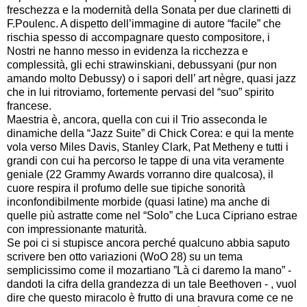
freschezza e la modernità della Sonata per due clarinetti di
F.Poulenc. A dispetto dell’immagine di autore “facile” che
rischia spesso di accompagnare questo compositore, i
Nostri ne hanno messo in evidenza la ricchezza e
complessità, gli echi strawinskiani, debussyani (pur non
amando molto Debussy) o i sapori dell’ art nègre, quasi jazz
che in lui ritroviamo, fortemente pervasi del “suo” spirito
francese.
Maestria è, ancora, quella con cui il Trio asseconda le
dinamiche della “Jazz Suite” di Chick Corea: e qui la mente
vola verso Miles Davis, Stanley Clark, Pat Metheny e tutti i
grandi con cui ha percorso le tappe di una vita veramente
geniale (22 Grammy Awards vorranno dire qualcosa), il
cuore respira il profumo delle sue tipiche sonorità
inconfondibilmente morbide (quasi latine) ma anche di
quelle più astratte come nel “Solo” che Luca Cipriano estrae
con impressionante maturità.
Se poi ci si stupisce ancora perché qualcuno abbia saputo
scrivere ben otto variazioni (WoO 28) su un tema
semplicissimo come il mozartiano ”Là ci daremo la mano” -
dandoti la cifra della grandezza di un tale Beethoven - , vuol
dire che questo miracolo è frutto di una bravura come ce ne