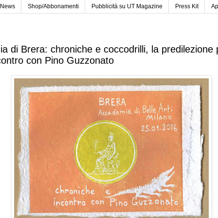
News
Shop/Abbonamenti
Pubblicità su UT Magazine
Press Kit
Ap
 di Brera: chroniche e coccodrilli, la predilezione 
ncontro con Pino Guzzonato