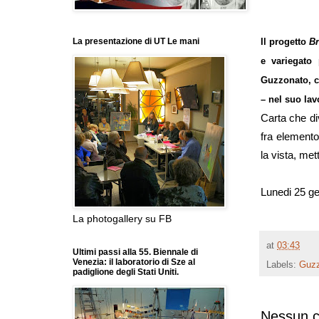
Il progetto
Br
La presentazione di UT Le mani
e variegato 
Guzzonato, c
– nel suo lav
Carta che di
fra elemento
la vista, me
Lunedi 25 g
La photogallery su FB
at
03:43
Ultimi passi alla 55. Biennale di
Venezia: il laboratorio di Sze al
Labels:
Guzz
padiglione degli Stati Uniti.
Nessun 