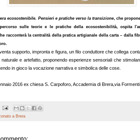
era ecosostenibile.
Pensieri e pratiche verso la transizione
, che propon
percorso sulle teorie e le pratiche della ecosostenibilità,
ospita l'a
he racconterà la centralità
della pratica artigianale della carta – dalla fib
oro.
venta supporto, impronta e figura, u
n
filo conduttore che collega cont
 naturale e artefatto, proponendo esperienze sensoriali che stimolano
ttendo in gioco la vocazione narrativa e simbolica delle cose.
ennaio 2016
ex chiesa S. Carpoforo, Accademia di Brera,
via Formenti
onato a Brera
commento: