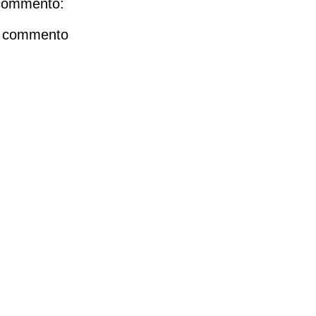
commento:
n commento