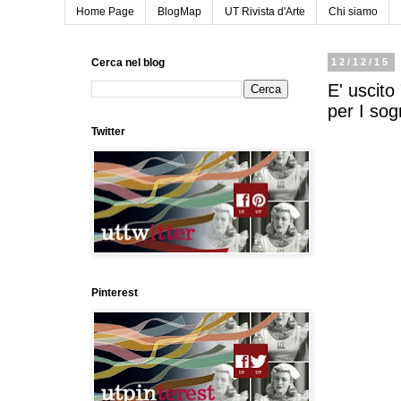
Home Page
BlogMap
UT Rivista d'Arte
Chi siamo
Cerca nel blog
12/12/15
E' uscito
per I sog
Twitter
Pinterest