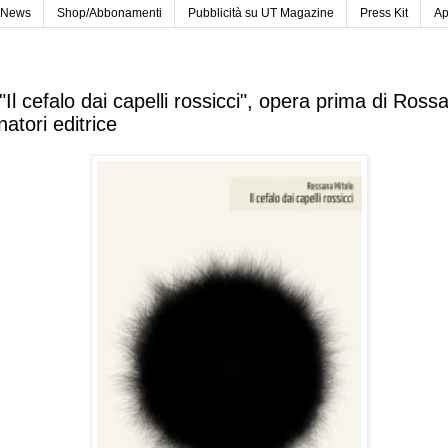
News
Shop/Abbonamenti
Pubblicità su UT Magazine
Press Kit
Ap
 "Il cefalo dai capelli rossicci", opera prima di Ross
natori editrice