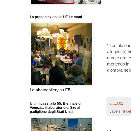
La presentazione di UT Le mani
“Il cefalo da
allegorica) di
duro e grotte
mettendo in s
d’ombra nell
La photogallery su FB
at
10:01
Ultimi passi alla 55. Biennale di
Venezia: il laboratorio di Sze al
Labels:
Il ce
padiglione degli Stati Uniti.