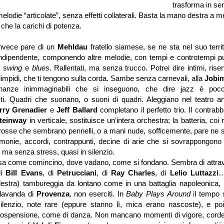
trasforma in se
lodie “articolate”, senza effetti collaterali. Basta la mano destra a m
o che la carichi di potenza.
invece pare di un
Mehldau
fratello siamese, se ne sta nel suo territ
ndipendente, componendo altre melodie, con tempi e controtempi pur
n
swing
e
blues
. Rallentati, ma senza trucco. Potrei dire intimi, riser
impidi, che ti tengono sulla corda. Sambe senza carnevali, alla
Jobi
sonanze inimmaginabili che si inseguono, che dire jazz è po
sti. Quadri che suonano, o suoni di quadri. Aleggiano nel teatro a
rry Grenadier
e
Jeff Ballard
completano il perfetto trio. Il contra
teinway
in verticale, sostituisce un’intera orchestra; la batteria, coi r
rosse che sembrano pennelli, o a mani nude, sofficemente, pare ne s
monie, accordi, contrappunti, decine di arie che si sovrappongono
si ma senza stress, quasi in silenzio.
i sa come comincino, dove vadano, come si fondano. Sembra di attra
di
Bill Evans
, di
Petrucciani
, di
Ray Charles
, di
Lelio Luttazzi
…
 destra) tambureggia da lontano come in una battaglia napoleonica,
 lavanda di
Provenza
, non eserciti. In
Baby Plays Around
il tempo s
ilenzio, note rare (eppure stanno lì, mica erano nascoste), e poi 
n sospensione, come di danza. Non mancano momenti di vigore, corde