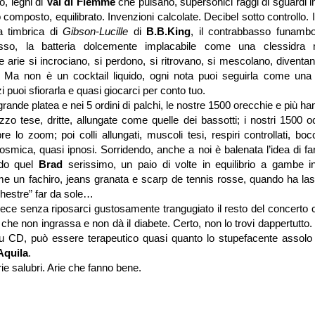
o, legni di
Val di Fiemme
che pulsano, supersonici raggi di sguardi i
 composto, equilibrato. Invenzioni calcolate. Decibel sotto controllo. 
la timbrica di
Gibson-Lucille
di
B.B.King
, il contrabbasso funamb
usso, la batteria dolcemente implacabile come una clessidra
e arie si incrociano, si perdono, si ritrovano, si mescolano, diventa
. Ma non è un cocktail liquido, ogni nota puoi seguirla come una 
i puoi sfiorarla e quasi giocarci per conto tuo.
 grande platea e nei 5 ordini di palchi, le nostre 1500 orecchie e più h
zo tese, dritte, allungate come quelle dei bassotti; i nostri 1500 o
e lo zoom; poi colli allungati, muscoli tesi, respiri controllati, bo
osmica, quasi ipnosi. Sorridendo, anche a noi è balenata l’idea di fa
ndo quel
Brad
serissimo, un paio di volte in equilibrio a gambe in
e un fachiro, jeans granata e scarp de tennis rosse, quando ha lasc
hestre” far da sole…
ece senza riposarci gustosamente trangugiato il resto del concerto
, che non ingrassa e non dà il diabete. Certo, non lo trovi dappertutt
su CD, può essere terapeutico quasi quanto lo stupefacente assolo 
Aquila
.
ie salubri. Arie che fanno bene.