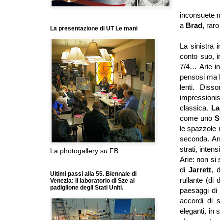
inconsuete me
a
Brad
, rar
La presentazione di UT Le mani
La sinistra 
conto suo, i
7/4… Arie i
pensosi ma l
lenti. Dis
impressioni
classica.
La
come uno
S
le spazzole 
seconda. Ar
strati, inten
La photogallery su FB
Arie: non s
di
Jarrett
, 
Ultimi passi alla 55. Biennale di
rullante (di
Venezia: il laboratorio di Sze al
padiglione degli Stati Uniti.
paesaggi di
accordi di s
eleganti, i