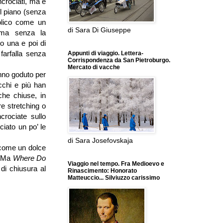
ncrociati, ma è
Il piano (senza
olico come un
di Sara Di Giuseppe
 ma senza la
no una e poi di
farfalla senza
Appunti di viaggio. Lettera-
Corrispondenza da San Pietroburgo.
Mercato di vacche
anno goduto per
cchi e più han
cche chiuse, in
re stretching o
crociate sullo
iato un po’ le
di Sara Josefovskaja
 come un dolce
o. Ma
Where Do
Viaggio nel tempo. Fra Medioevo e
di chiusura al
Rinascimento: Honorato
Matteuccio... Silviuzzo carissimo