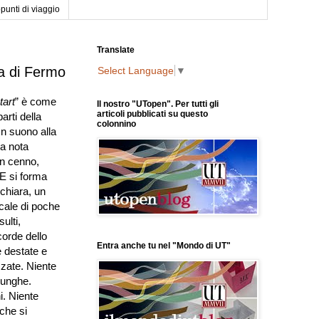
punti di viaggio
Translate
la di Fermo
Select Language
▼
tart
” è come
Il nostro "UTopen". Per tutti gli
articoli pubblicati su questo
arti della
colonnino
Un suono alla
na nota
un cenno,
 E si forma
 chiara, un
cale di poche
ulti,
corde dello
Entra anche tu nel "Mondo di UT"
destate e
izzate. Niente
lunghe.
. Niente
che si