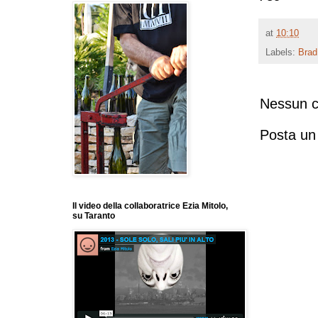
at
10:10
Labels:
Brad
Nessun 
Posta u
Il video della collaboratrice Ezia Mitolo,
su Taranto