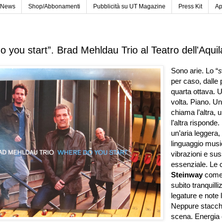
News
Shop/Abbonamenti
Pubblicità su UT Magazine
Press Kit
Ap
 you start”. Brad Mehldau Trio al Teatro dell'Aqui
Sono arie. Lo “
s
per caso, dalle p
quarta ottava. 
volta. Piano. U
chiama l’altra, 
l’altra risponde.
un’aria leggera,
linguaggio musi
vibrazioni e suss
essenziale. Le 
Steinway
come 
subito tranquill
legature e note 
Neppure stacchi
scena. Energia 