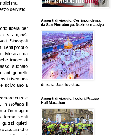
mplici ma
ezzo servizio,
Appunti di viaggio. Corrispondenza
da San Pietroburgo. Dezinformatsiya
orio libera per
e strani, 5/4,
vati. Sincopati
m
. Lenti proprio
co. Musica da
nche tracce di
bbasso, suonato
ullanti gemelli,
ostituisca una
di Sara Josefovskaia
 e scivolano a
versare nuvole
Appunti di viaggio. I colori. Prague
Half Marathon
 In
Holland
il
 ma t’immagini
i ferma, senti
guizzi quieti,
 d’acciaio che