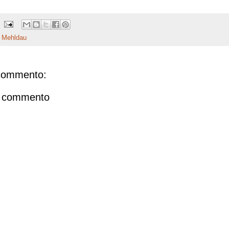
 Mehldau
commento:
n commento